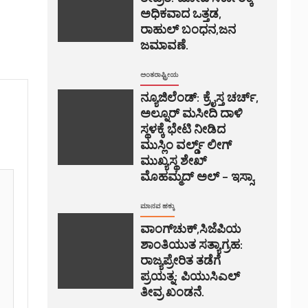
ಅಧಿಕವಾದ ಒತ್ತಡ,
ರಾಹುಲ್ ಬಂಧನ,ಜನ
ಜಮಾವಣೆ.
ಅಂತರಾಷ್ಟ್ರೀಯ
ನ್ಯೂಜಿಲೆಂಡ್: ಕ್ರೈಸ್ತ ಚರ್ಚ್,
ಅಲ್ನೂರ್ ಮಸೀದಿ ದಾಳಿ
ಸ್ಥಳಕ್ಕೆ ಭೇಟಿ ನೀಡಿದ
ಮುಸ್ಲಿಂ ವರ್ಲ್ಡ್ ಲೀಗ್
ಮುಖ್ಯಸ್ಥ ಶೇಖ್
ಮೊಹಮ್ಮದ್ ಅಲ್ – ಇಸ್ಸಾ.
ಮಾನವ ಹಕ್ಕು
ವಾಂಗ್‌ಚುಕ್,ಸಿಜೆಪಿಯ
ಶಾಂತಿಯುತ ಸತ್ಯಾಗ್ರಹ:
ರಾಜ್ಯಪ್ರೇರಿತ ತಡೆಗೆ
ಪ್ರಯತ್ನ: ಪಿಯುಸಿಎಲ್
ತೀವ್ರ ಖಂಡನೆ.