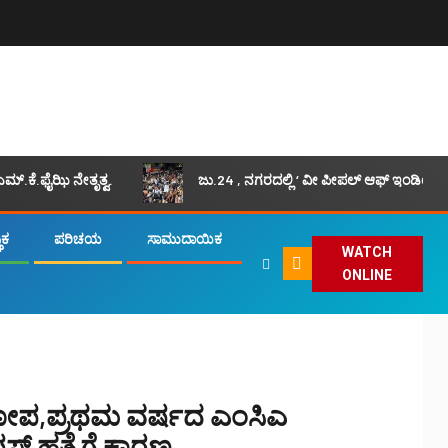
ಮ್.ಕೆ.ಫೈಝಿ ನೇತೃತ್ವ.
ಜು.24 , ನಗರದಲ್ಲಿ ‘ ವೀ ಪೀಪಲ್ ಆಫ್ ಇಂಡಿಯಾ ‘
ಿಕ
ಪರಿಚಯ
ಸಾಮುದಾಯಿಕ
WATCH
ONLINE
ೋಪ,ಪ್ರಥಮ ವರ್ಷದ ಎಂಸಿಎ
ಪಸ್ ಹತ್ಯೆಗೆ ಕಾರಣ