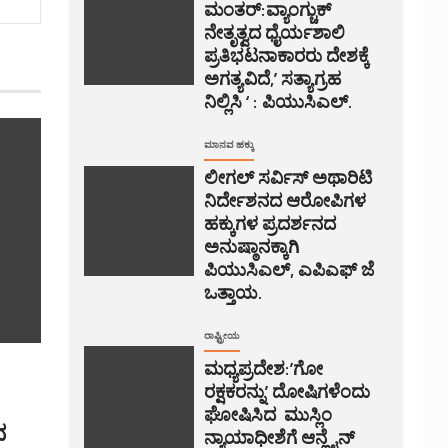
ಮಂತರ್:ವ್ಯಾಂಗ್ಚುಕ್
ನೇತೃತ್ವದ ಧೈರ್ಯಶಾಲಿ
ಪ್ರತಿಭಟನಾಕಾರರು ದೇಶಕ್ಕೆ
ಅಗತ್ಯವಿದೆ,’ ಸತ್ಯಾಗ್ರಹ
ನಿಲ್ಲಿಸಿ ‘ : ಪಿಯುಸಿಎಲ್.
ಮಾನವ ಹಕ್ಕು
ಲೀಗಲ್ ಸರ್ವಿಸ್ ಅಥಾರಿಟಿ
ನಿರ್ದೇಶನದ ಆರೋಪಿಗಳ
ಹಕ್ಕುಗಳ ಪ್ರದರ್ಶನದ
ಅನುಷ್ಠಾನಕ್ಕಾಗಿ
ಪಿಯುಸಿಎಲ್, ಎಪಿಎಫ್ ಜೆ
ಒತ್ತಾಯ.
ರಾಷ್ಟ್ರೀಯ
ಮಧ್ಯಪ್ರದೇಶ:’ಗೋ
ರಕ್ಷಕರನ್ನು’ ದೋಷಿಗಳೆಂದು
ಘೋಷಿಸಿದ ಮುಸ್ಲಿಂ
ದ
ನ್ಯಾಯಾಧೀಶೆಗೆ ಆನ್ಲೈನ್