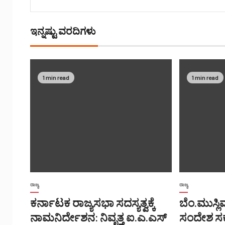
ಇನ್ನಷ್ಟು ವರದಿಗಳು
1 min read
1 min read
ರಾಜ್ಯ
ರಾಜ್ಯ
ಕರ್ನಾಟಕ ರಾಜ್ಯಸಭಾ ಸದಸ್ಯತ್ವಕ್ಕೆ
ಬೆಂ.ಮುಸ್
ನಾಮನಿರ್ದೇಶನ: ನಿವೃತ್ತ ಐ.ಎ.ಎಸ್
ಸಂದೇಶ ಸರ್