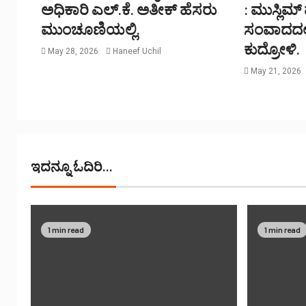
ಅಧಿಕಾರಿ ಎಲ್.ಕೆ. ಅತೀಕ್ ಹೆಸರು
: ಮುಸ್ಲಿಮ್
ಮುಂಚೂಣಿಯಲ್ಲಿ.
ಸಂವಾದದಲ್ಲ
ಕುದ್ರೋಳಿ.
May 28, 2026
Haneef Uchil
May 21, 2026
ಇದನ್ನೂ ಓದಿರಿ...
1 min read
1 min read