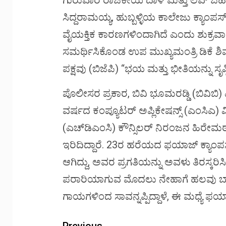
ಗುರುವಾರ ರಾಜಕೀಯ ದಾಳಿ ಮತ್ತು ಲವ್ ಜಿಹಾದ
ಸಿದ್ದರಾಮಯ್ಯ, ಹುಬ್ಬಳ್ಳಿಯ ಕಾಲೇಜು ಕ್ಯಾಂಪಸ್‌ನ
ವೈಯಕ್ತಿಕ ಕಾರಣಗಳಿಂದಾಗಿದೆ ಎಂದು ಶುಕ್ರವಾರ ಹ
ಸಮರ್ಥಿಸಿಕೊಂಡ ಉಪ ಮುಖ್ಯಮಂತ್ರಿ ಡಿಕೆ 
ಪಕ್ಷವು (ಬಿಜೆಪಿ) “ಭಯ ಮತ್ತು ಭೀತಿಯನ್ನು ಸೃಷ
ಪೊಲೀಸರ ಪ್ರಕಾರ, ಬಿವಿ ಭೂಮರಡ್ಡಿ (ಬಿವಿಬಿ) 
ವರ್ಷದ ಕಂಪ್ಯೂಟರ್ ಅಪ್ಲಿಕೇಷನ್ಸ್ (ಎಂಸಿಎ) 
(ಎಚ್‌ಡಿಎಂಸಿ) ಕೌನ್ಸಿಲರ್ ನಿರಂಜನ ಹಿರೇಮಠ
ಇರಿದಿದ್ದಾರೆ. 23ರ ಹರೆಯದ ಫಯಾಜ್ ಕ್ಯಾಂಪಸ್‌ನ
ಆಗಿದ್ದು, ಅವರ ಪ್ರಗತಿಯನ್ನು ಅವಳು ತಿರಸ್ಕರಿಸ
ಪರಾರಿಯಾಗುವ ಮೊದಲು ನೇಹಾಗೆ ಹಲವು ಬಾರಿ
ಗಾಯಗಳಿಂದ ಸಾವನ್ನಪ್ಪಿದ್ದಾಳೆ, ಈ ಮಧ್ಯೆ ಫಯಾ