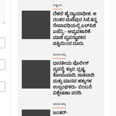
ರಾಷ್ಟ್ರೀಯ
ದೆಹಲಿ ಹೈ ನ್ಯಾಯಾಧೀಶ, ಆ
ನಂತರ ಮಣಿಪುರ ಸಿಜೆ,ತನ್ನ
ಸೇವಾವಧಿಯಲ್ಲಿ ಎಲ್‌ಪಿಜಿ
ಏಜೆನ್ಸಿ – ಅವ್ಯವಹಾರಿಕೆ:
ಮಾಜಿ ವ್ಯವಸ್ಥಾಪಕನ
ಪತ್ನಿಯಿಂದ ದೂರು.
ಮಾನವ ಹಕ್ಕು
ಭಾರತೀಯ ಪೊಲೀಸ್
ವ್ಯವಸ್ಥೆ: ಕ್ರೂರ, ಭ್ರಷ್ಟ,
ಕೋಮುವಾದಿ, ಜಾತಿವಾದಿ
ಮತ್ತು ಮಾನವ ಹಕ್ಕುಗಳ
ಉಲ್ಲಂಘಕರು- ಬಿಂಬನೆ:
ವಿಶ್ಲೇಷಣಾ ವರದಿ.
ಮಾನವ ಹಕ್ಕು
ಜಂತರ್-