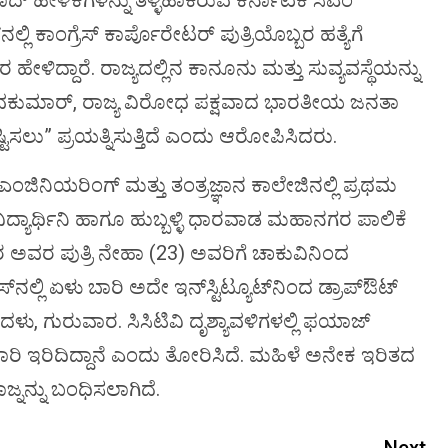
್ ಹೇಳಿಕೆಗಳನ್ನು ತಳ್ಳಿಹಾಕಿರುವ ಕರ್ನಾಟಕ ಸಿಎಂ
ಲ್ಲಿ ಕಾಂಗ್ರೆಸ್ ಕಾರ್ಪೊರೇಟರ್ ಪುತ್ರಿಯೊಬ್ಬರ ಹತ್ಯೆಗೆ
ೇಳಿದ್ದಾರೆ. ರಾಜ್ಯದಲ್ಲಿನ ಕಾನೂನು ಮತ್ತು ಸುವ್ಯವಸ್ಥೆಯನ್ನು
ಶಿವಕುಮಾರ್, ರಾಜ್ಯ ವಿರೋಧ ಪಕ್ಷವಾದ ಭಾರತೀಯ ಜನತಾ
್ಟಿಸಲು” ಪ್ರಯತ್ನಿಸುತ್ತಿದೆ ಎಂದು ಆರೋಪಿಸಿದರು.
ಎಂಜಿನಿಯರಿಂಗ್ ಮತ್ತು ತಂತ್ರಜ್ಞಾನ ಕಾಲೇಜಿನಲ್ಲಿ ಪ್ರಥಮ
ವಿದ್ಯಾರ್ಥಿನಿ ಹಾಗೂ ಹುಬ್ಬಳ್ಳಿ ಧಾರವಾಡ ಮಹಾನಗರ ಪಾಲಿಕೆ
 ಅವರ ಪುತ್ರಿ ನೇಹಾ (23) ಅವರಿಗೆ ಚಾಕುವಿನಿಂದ
ಲ್ಲಿ ಏಳು ಬಾರಿ ಅದೇ ಇನ್‌ಸ್ಟಿಟ್ಯೂಟ್‌ನಿಂದ ಡ್ರಾಪ್‌ಔಟ್
ಿದಳು, ಗುರುವಾರ. ಸಿಸಿಟಿವಿ ದೃಶ್ಯಾವಳಿಗಳಲ್ಲಿ ಫಯಾಜ್
 ಇರಿದಿದ್ದಾನೆ ಎಂದು ತೋರಿಸಿದೆ. ಮಹಿಳೆ ಅನೇಕ ಇರಿತದ
ಜ್ನನ್ನು ಬಂಧಿಸಲಾಗಿದೆ.