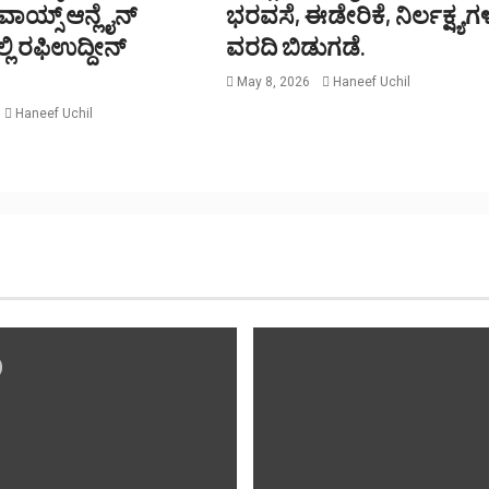
 ವಾಯ್ಸ್ ಆನ್ಲೈನ್
ಭರವಸೆ, ಈಡೇರಿಕೆ, ನಿರ್ಲಕ್ಷ್ಯಗ
ಿ ರಫಿಉದ್ದೀನ್
ವರದಿ ಬಿಡುಗಡೆ.
May 8, 2026
Haneef Uchil
Haneef Uchil