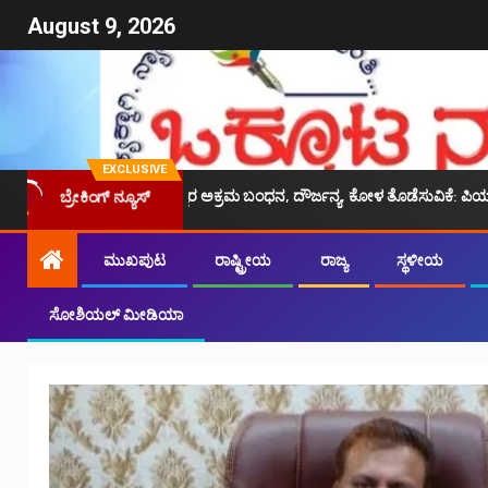
August 9, 2026
EXCLUSIVE
ಿಗಳ ಪರ ದ್ವನಿ,ಸದಸ್ಯರ ಅಕ್ರಮ ಬಂಧನ, ದೌರ್ಜನ್ಯ, ಕೋಳ ತೊಡೆಸುವಿಕೆ: ಪಿಯುಸಿಎಲ್ ಖಂಡನೆ
ಬ್ರೇಕಿಂಗ್ ನ್ಯೂಸ್
ಮುಖಪುಟ
ರಾಷ್ಟ್ರೀಯ
ರಾಜ್ಯ
ಸ್ಥಳೀಯ
ಸೋಶಿಯಲ್ ಮೀಡಿಯಾ