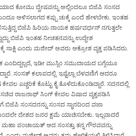
ಿಯಾದ ಕೋಮು ದ್ವೇಷವನ್ನು ಅಲ್ಲಿಂದಲೂ ಬಿಜೆಪಿ ಸಂಸದ
 ಎಂದೂ ಅಳಿಸಲಾಗದ ಕಪ್ಪು ಚುಕ್ಕೆ ಎಂದೆ ಹೇಳಬೇಕು. ಇಂತಹ
ಿಸುತ್ತಿದ್ದ ಬಿಜೆಪಿ ಹಿರಿಯ ನಾಯಕ ಹರ್ಷವರ್ಧನ್ ನಗುತ್ತಲೇ
ದಿದ್ದು ಬಿಜೆಪಿ ಇಂತಹ ನೀಚತನವನ್ನು ಉದ್ದೇಶ
್ಕೆ ಸಾಕ್ಷಿ ಎಂದು ಮಜೀದ್ ಅವರು ಆಕ್ರೋಶ ವ್ಯಕ್ತ ಪಡಿಸಿದರು.
 ಎಂದಿದ್ದಲ್ಲದೆ, ಇಡೀ ಮುಸ್ಲಿಂ ಸಮುದಾಯದ ಬಗ್ಗೆಯೂ
ದಾರೆ. ಸಂಸತ್ ಕಲಾಪದಲ್ಲಿ. ಇಷ್ಟೆಲ್ಲಾ ಬೆಳವಣಿಗೆ ಆದರೂ
ಕೇವಲ ಎಚ್ಚರಿಕೆ ಕೊಟ್ಟು ಕೈ ತೊಳೆದುಕೊಂಡಿದ್ದಾರೆ. ಸದನದಲ್ಲಿ
ಾ ಸಚಿವ ರಾಜನಾಥ್ ಸಿಂಗ್ ಕೇವಲ ವಿಷಾದ ವ್ಯಕ್ತಪಡಿಸಿ
ೆ ಬಿಜೆಪಿ ಸಂಸದನನ್ನು ಸಂಸದ ಸ್ಥಾನದಿಂದ ವಜಾ
ಿನಿಂದಲೇ ದೇಶದ ಜನರ ಕ್ಷಮೆ ಯಾಚಿಸಬೇಕು. ಇಲ್ಲವಾದರೆ
ವದ ಮಹಾ ಪಂಚಾಯತ್ ಆದ ಸಂಸತ್ತು ತನ್ನ ಗೌರವವನ್ನು
 ಎಂದು ಮಜೀದ್ ಅವರು ತಮ್ಮ ಹೇಳಿಕೆಯಲ್ಲಿ ತಿಳಿಸಿದ್ದಾರೆ.