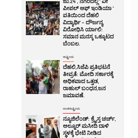
ಜು.24 , ನಗರದಲ್ಲಿ ‘ ವೀ
ಪೀಪಲ್ ಆಫ್ ಇಂಡಿಯಾ ‘
ವತಿಯಿಂದ ದೆಹಲಿ
ವಿದ್ಯಾರ್ಥಿ – ದೌರ್ಜನ್ಯ
ವಿರೋಧಿಸಿ ರ್ಯಾಲಿ:
ಸಮಾನ ಮನಸ್ಕ ಒಕ್ಕೂಟದ
ಬೆಂಬಲ.
ರಾಷ್ಟ್ರೀಯ
ದೆಹಲಿ,ಸಿಜೆಪಿ ಪ್ರತಿಭಟನೆ
ತೀವ್ರತೆ: ಮೋದಿ ಸರ್ಕಾರಕ್ಕೆ
ಅಧಿಕವಾದ ಒತ್ತಡ,
ರಾಹುಲ್ ಬಂಧನ,ಜನ
ಜಮಾವಣೆ.
ಅಂತರಾಷ್ಟ್ರೀಯ
ನ್ಯೂಜಿಲೆಂಡ್: ಕ್ರೈಸ್ತ ಚರ್ಚ್,
ಅಲ್ನೂರ್ ಮಸೀದಿ ದಾಳಿ
ಸ್ಥಳಕ್ಕೆ ಭೇಟಿ ನೀಡಿದ