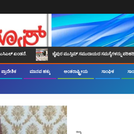
.
ಜೈಪುರ ಮುಸ್ಲಿಮ್ ಸಮುದಾಯದ ಸಮಸ್ಯೆಗಳನ್ನು ಪರಿಹರಿಸಲು ಸಾಮಾನ್ಯ ರಾಷ್ಟ
ಪ್ರಾದೇಶಿಕ
ಮಾನವ ಹಕ್ಕು
ಅಂತರಾಷ್ಟ್ರೀಯ
ಸಾಂಘಿಕ
ಸಾಂಸ
ರಾಜ್ಯ