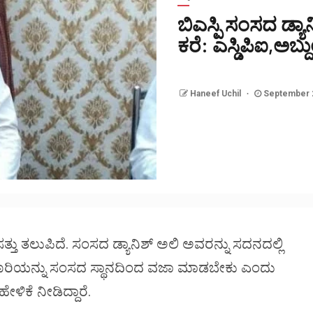
ಬಿಎಸ್ಪಿ ಸಂಸದ ಡ್
ಕರೆ: ಎಸ್ಡಿಪಿಐ,ಅಬ
Haneef Uchil
September 2
ು ತಲುಪಿದೆ. ಸಂಸದ ಡ್ಯಾನಿಶ್ ಅಲಿ ಅವರನ್ನು ಸದನದಲ್ಲಿ
ಧೂರಿಯನ್ನು ಸಂಸದ ಸ್ಥಾನದಿಂದ ವಜಾ ಮಾಡಬೇಕು ಎಂದು
ಳಿಕೆ ನೀಡಿದ್ದಾರೆ.