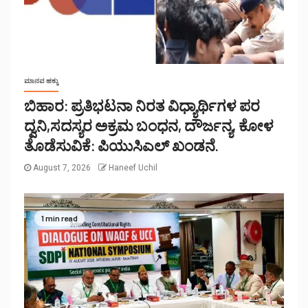
ಮಾನವ ಹಕ್ಕು
ಬಿಹಾರ: ಪ್ರತಿಭಟನಾ ನಿರತ ವಿಧ್ಯಾರ್ಥಿಗಳ ಪರ
ದ್ವನಿ,ಸದಸ್ಯರ ಅಕ್ರಮ ಬಂಧನ, ದೌರ್ಜನ್ಯ, ಕೋಳ
ತೊಡೆಸುವಿಕೆ: ಪಿಯುಸಿಎಲ್ ಖಂಡನೆ.
August 7, 2026
Haneef Uchil
1 min read