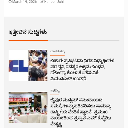
March 19, 2026
Haneef Uchil
ಇತ್ತೀಚಿನ ಸುದ್ದಿಗಳು
ಮಾನವ ಹಕ್ಕು
ಬಿಹಾರ: ಪ್ರತಿಭಟನಾ ನಿರತ ವಿಧ್ಯಾರ್ಥಿಗಳ
ಪರ ದ್ವನಿ,ಸದಸ್ಯರ ಅಕ್ರಮ ಬಂಧನ,
ದೌರ್ಜನ್ಯ, ಕೋಳ ತೊಡೆಸುವಿಕೆ:
ಪಿಯುಸಿಎಲ್ ಖಂಡನೆ.
ಪ್ರಾತಿನಿಧ್ಯ
ಜೈಪುರ ಮುಸ್ಲಿಮ್ ಸಮುದಾಯದ
ಸಮಸ್ಯೆಗಳನ್ನು ಪರಿಹರಿಸಲು ಸಾಮಾನ್ಯ
ರಾಷ್ಟ್ರೀಯ ವೇದಿಕೆ ಸ್ಥಾಪನೆ: ಪ್ರಮುಖ
ನಾಯಕರಿಂದ ಪ್ರಸ್ತಾಪ,ಎಮ್.ಕೆ.ಫೈಝಿ
ನೇತೃತ್ವ.