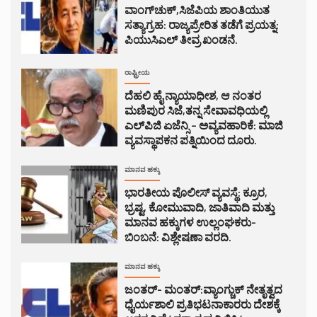
ವಾಂಗ್‌ಚುಕ್,ಸಿಜೆಪಿಯ ಶಾಂತಿಯುತ
ಸತ್ಯಾಗ್ರಹ: ರಾಜ್ಯಪ್ರೇರಿತ ತಡೆಗೆ ಪ್ರಯತ್ನ:
ಪಿಯುಸಿಎಲ್ ತೀವ್ರ ಖಂಡನೆ.
ರಾಷ್ಟ್ರೀಯ
ದೆಹಲಿ ಹೈ ನ್ಯಾಯಾಧೀಶ, ಆ ನಂತರ
ಮಣಿಪುರ ಸಿಜೆ,ತನ್ನ ಸೇವಾವಧಿಯಲ್ಲಿ
ಎಲ್‌ಪಿಜಿ ಏಜೆನ್ಸಿ – ಅವ್ಯವಹಾರಿಕೆ: ಮಾಜಿ
ವ್ಯವಸ್ಥಾಪಕನ ಪತ್ನಿಯಿಂದ ದೂರು.
ಮಾನವ ಹಕ್ಕು
ಭಾರತೀಯ ಪೊಲೀಸ್ ವ್ಯವಸ್ಥೆ: ಕ್ರೂರ,
ಭ್ರಷ್ಟ, ಕೋಮುವಾದಿ, ಜಾತಿವಾದಿ ಮತ್ತು
ಮಾನವ ಹಕ್ಕುಗಳ ಉಲ್ಲಂಘಕರು-
ಬಿಂಬನೆ: ವಿಶ್ಲೇಷಣಾ ವರದಿ.
ಮಾನವ ಹಕ್ಕು
ಜಂತರ್- ಮಂತರ್:ವ್ಯಾಂಗ್ಚುಕ್ ನೇತೃತ್ವದ
ಧೈರ್ಯಶಾಲಿ ಪ್ರತಿಭಟನಾಕಾರರು ದೇಶಕ್ಕೆ