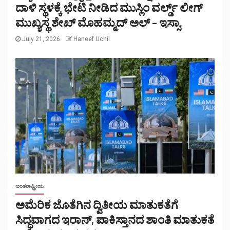
ದಾಳಿ ಸ್ಥಳಕ್ಕೆ ಭೇಟಿ ನೀಡಿದ ಮುಸ್ಲಿಂ ವರ್ಲ್ಡ್ ಲೀಗ್
ಮುಖ್ಯಸ್ಥ ಶೇಖ್ ಮೊಹಮ್ಮದ್ ಅಲ್ – ಇಸ್ಸಾ.
July 21, 2026
Haneef Uchil
ಅಂತರಾಷ್ಟ್ರೀಯ
ಅಮೆರಿಕ ಜೊತೆಗಿನ ದ್ವಿತೀಯ ಮಾತುಕತೆಗೆ
ಸಿದ್ಧವಾಗದ ಇರಾನ್, ಪಾಕಿಸ್ತಾನದ ಶಾಂತಿ ಮಾತುಕತೆ