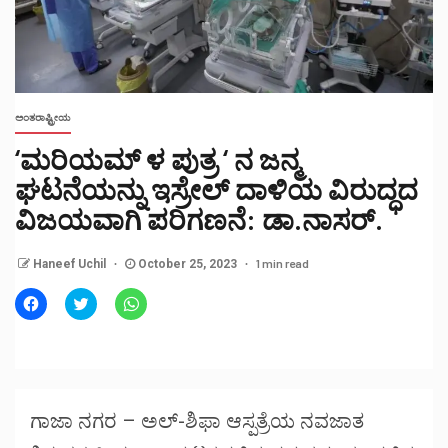
ಅಂತರಾಷ್ಟ್ರೀಯ
‘ಮರಿಯಮ್ ಳ ಪುತ್ರ ‘ ನ ಜನ್ಮ
ಘಟನೆಯನ್ನು ಇಸ್ರೇಲ್ ದಾಳಿಯ ವಿರುದ್ಧದ
ವಿಜಯವಾಗಿ ಪರಿಗಣನೆ: ಡಾ.ನಾಸರ್.
1 min read
Haneef Uchil
October 25, 2023
Click
Click
Click
to
to
to
share
share
share
on
on
on
Facebook
Twitter
WhatsApp
(Opens
(Opens
(Opens
in
in
in
new
new
new
window)
window)
window)
ಗಾಜಾ ನಗರ – ಅಲ್-ಶಿಫಾ ಆಸ್ಪತ್ರೆಯ ನವಜಾತ