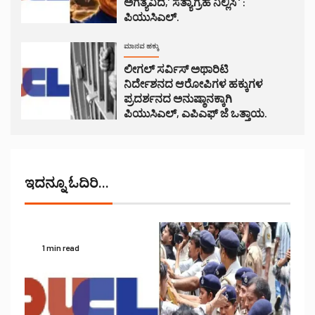
ಅಗತ್ಯವಿದೆ,’ ಸತ್ಯಾಗ್ರಹ ನಿಲ್ಲಿಸಿ ‘ :
ಪಿಯುಸಿಎಲ್.
ಮಾನವ ಹಕ್ಕು
ಲೀಗಲ್ ಸರ್ವಿಸ್ ಅಥಾರಿಟಿ
ನಿರ್ದೇಶನದ ಆರೋಪಿಗಳ ಹಕ್ಕುಗಳ
ಪ್ರದರ್ಶನದ ಅನುಷ್ಠಾನಕ್ಕಾಗಿ
ಪಿಯುಸಿಎಲ್, ಎಪಿಎಫ್ ಜೆ ಒತ್ತಾಯ.
ಇದನ್ನೂ ಓದಿರಿ...
1 min read