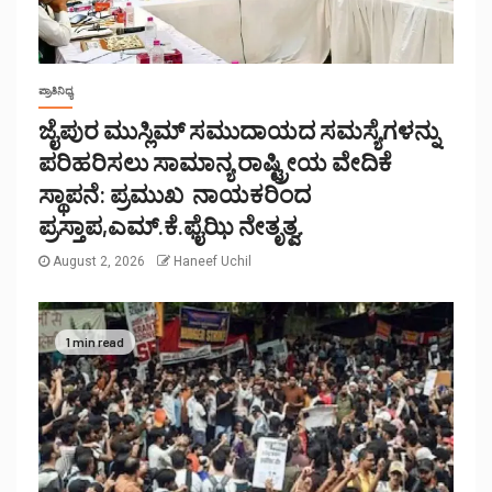
ಪ್ರಾತಿನಿಧ್ಯ
ಜೈಪುರ ಮುಸ್ಲಿಮ್ ಸಮುದಾಯದ ಸಮಸ್ಯೆಗಳನ್ನು
ಪರಿಹರಿಸಲು ಸಾಮಾನ್ಯ ರಾಷ್ಟ್ರೀಯ ವೇದಿಕೆ
ಸ್ಥಾಪನೆ: ಪ್ರಮುಖ ನಾಯಕರಿಂದ
ಪ್ರಸ್ತಾಪ,ಎಮ್.ಕೆ.ಫೈಝಿ ನೇತೃತ್ವ.
August 2, 2026
Haneef Uchil
1 min read