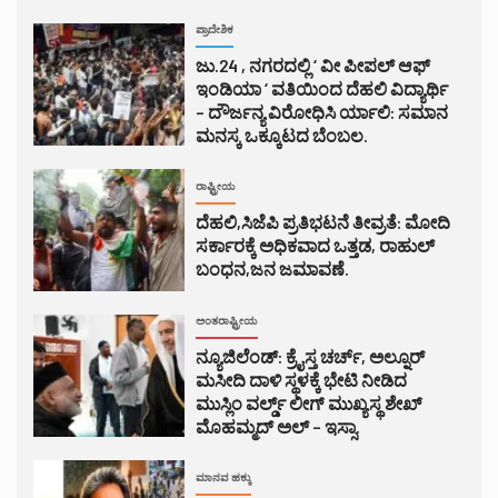
ಪ್ರಾದೇಶಿಕ
ಜು.24 , ನಗರದಲ್ಲಿ ‘ ವೀ ಪೀಪಲ್ ಆಫ್
ಇಂಡಿಯಾ ‘ ವತಿಯಿಂದ ದೆಹಲಿ ವಿದ್ಯಾರ್ಥಿ
– ದೌರ್ಜನ್ಯ ವಿರೋಧಿಸಿ ರ್ಯಾಲಿ: ಸಮಾನ
ಮನಸ್ಕ ಒಕ್ಕೂಟದ ಬೆಂಬಲ.
ರಾಷ್ಟ್ರೀಯ
ದೆಹಲಿ,ಸಿಜೆಪಿ ಪ್ರತಿಭಟನೆ ತೀವ್ರತೆ: ಮೋದಿ
ಸರ್ಕಾರಕ್ಕೆ ಅಧಿಕವಾದ ಒತ್ತಡ, ರಾಹುಲ್
ಬಂಧನ,ಜನ ಜಮಾವಣೆ.
ಅಂತರಾಷ್ಟ್ರೀಯ
ನ್ಯೂಜಿಲೆಂಡ್: ಕ್ರೈಸ್ತ ಚರ್ಚ್, ಅಲ್ನೂರ್
ಮಸೀದಿ ದಾಳಿ ಸ್ಥಳಕ್ಕೆ ಭೇಟಿ ನೀಡಿದ
ಮುಸ್ಲಿಂ ವರ್ಲ್ಡ್ ಲೀಗ್ ಮುಖ್ಯಸ್ಥ ಶೇಖ್
ಮೊಹಮ್ಮದ್ ಅಲ್ – ಇಸ್ಸಾ.
ಮಾನವ ಹಕ್ಕು