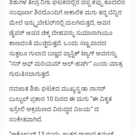
ಶಿಶುಗಳ ತೀವ್ರ ನಿಗಾ ಘಟಕದಲ್ಲಿನ ದಪ್ಪ ಕಪ್ಪು ಕೂದಲಿನ
ಸಂಪೂರ್ಣ ಶಿರದೊಂದಿಗೆ ಅಕಾಲಿಕ ಮಗು ತನ್ನ ಬೆನ್ನಿನ
ಮೇಲೆ ಇನ್ಕ್ಯುಬೇಟರ್‌ನಲ್ಲಿ ಮಲಗಿರುತ್ತದೆ, ಅವನ
ಡೈಪರ್ ಅವನ ಚಿಕ್ಕ ದೇಹವನ್ನು ಸುಮಾರಾಗಿಯೂ
ಕಾಣದಂತೆ ಮುಚ್ಚಿರುತ್ತದೆ. ಒಂದು ಸಣ್ಣ ಪಾದದ
ಸುತ್ತಲೂ ಗುಲಾಬಿ ಬಣ್ಣದ ಪ್ಲಾಸ್ಟಿಕ್ ಟ್ಯಾಗ್ ಅವನನ್ನು
“ಸನ್ ಆಫ್ ಮರಿಯಮ್ ಅಲ್-ಹರ್ಷ್” ಎಂದು ಮಾತ್ರ
ಗುರುತಿಸಲಾಗುತ್ತದೆ.
ನವಜಾತ ಶಿಶು ಘಟಕದ ಮುಖ್ಯಸ್ಥ ಡಾ ನಾಸರ್
ಬುಲ್ಬುಲ್ ಪ್ರಕಾರ 10 ದಿನದ ಈ ಮಗು “ಈ ವಿಕೃತ
ಇಸ್ರೇಲಿ ಆಕ್ರಮಣದ ವಿರುದ್ಧದ ವಿಜಯ” ದ
ಸಂಕೇತವಾಗಿದೆ.
“ಅಕ್ಟೋಬರ್ 13 ರಂದು, ಉತ್ತರ ಗಾಜಾದ ಕಮಲ್