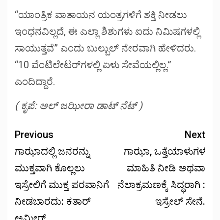
“ಯಾಂತ್ರಿಕ ವಾತಾಯನ ಯಂತ್ರಗಳಿಗೆ ಶಕ್ತಿ ನೀಡಲು
ಇಂಧನವಿಲ್ಲದೆ, ಈ ಎಲ್ಲಾ ಶಿಶುಗಳು ಐದು ನಿಮಿಷಗಳಲ್ಲಿ
ಸಾಯುತ್ತವೆ” ಎಂದು ಬುಲ್ಬುಲ್ ನೇರವಾಗಿ ಹೇಳಿದರು.
“10 ವೆಂಟಿಲೇಟರ್‌ಗಳಲ್ಲಿ ಏಳು ಸೇವೆಯಲ್ಲಿಲ್ಲ.”
ಎಂದಿದ್ದಾರೆ.
( ಕೃಪೆ: ಅಲ್ ಜಝೀರಾ ಡಾಟ್ ನೆಟ್ )
Previous
Next
ಗಾಝಾದಲ್ಲಿ ಜನರನ್ನು
ಗಾಝಾ, ಒತ್ತೆಯಾಳುಗಳ
ಮುಕ್ತವಾಗಿ ಕೊಲ್ಲಲು
ಮಾಹಿತಿ ನೀಡಿ ಅಥವಾ
ಇಸ್ರೇಲಿಗೆ ಮುಕ್ತ ಪರವಾನಿಗೆ
ನೆಲಾಕ್ರಮಣಕ್ಕೆ ಸಿದ್ಧರಾಗಿ :
ನೀಡಬಾರದು: ಕತಾರ್
ಇಸ್ರೇಲ್ ಸೇನೆ.
ಅಮೀರ್.