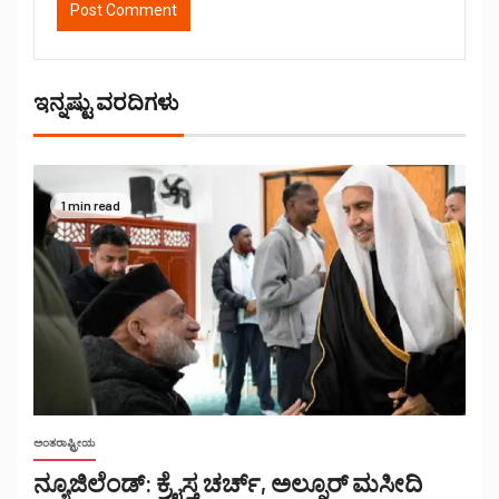
ಇನ್ನಷ್ಟು ವರದಿಗಳು
1 min read
ಅಂತರಾಷ್ಟ್ರೀಯ
ನ್ಯೂಜಿಲೆಂಡ್: ಕ್ರೈಸ್ತ ಚರ್ಚ್, ಅಲ್ನೂರ್ ಮಸೀದಿ