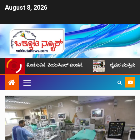
August 8, 2026
ೋಳ ತೊಡೆಸುವಿಕೆ: ಪಿಯುಸಿಎಲ್ ಖಂಡನೆ.
ಜೈಪುರ ಮುಸ್ಲಿಮ್ ಸಮುದಾಯದ ಸಮಸ್ಯೆ