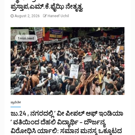
ಪ್ರಸ್ತಾಪ,ಎಮ್.ಕೆ.ಫೈಝಿ ನೇತೃತ್ವ.
August 2, 2026
Haneef Uchil
1 min read
ಪ್ರಾದೇಶಿಕ
ಜು.24 , ನಗರದಲ್ಲಿ ‘ ವೀ ಪೀಪಲ್ ಆಫ್ ಇಂಡಿಯಾ
‘ ವತಿಯಿಂದ ದೆಹಲಿ ವಿದ್ಯಾರ್ಥಿ – ದೌರ್ಜನ್ಯ
ವಿರೋಧಿಸಿ ರ್ಯಾಲಿ: ಸಮಾನ ಮನಸ್ಕ ಒಕ್ಕೂಟದ