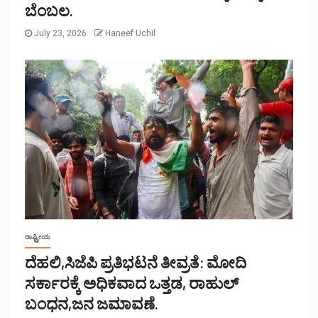
ಬೆಂಬಲ.
July 23, 2026
Haneef Uchil
ರಾಷ್ಟ್ರೀಯ
ದೆಹಲಿ,ಸಿಜೆಪಿ ಪ್ರತಿಭಟನೆ ತೀವ್ರತೆ: ಮೋದಿ
ಸರ್ಕಾರಕ್ಕೆ ಅಧಿಕವಾದ ಒತ್ತಡ, ರಾಹುಲ್
ಬಂಧನ,ಜನ ಜಮಾವಣೆ.