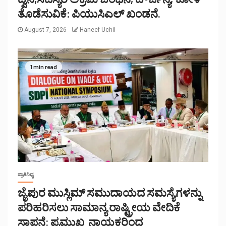
ತೊಡೆಸುವಿಕೆ: ಪಿಯುಸಿಎಲ್ ಖಂಡನೆ.
August 7, 2026
Haneef Uchil
1 min read
ಪ್ರಾತಿನಿಧ್ಯ
ಜೈಪುರ ಮುಸ್ಲಿಮ್ ಸಮುದಾಯದ ಸಮಸ್ಯೆಗಳನ್ನು
ಪರಿಹರಿಸಲು ಸಾಮಾನ್ಯ ರಾಷ್ಟ್ರೀಯ ವೇದಿಕೆ
ಸ್ಥಾಪನೆ: ಪ್ರಮುಖ ನಾಯಕರಿಂದ