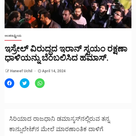
ಅಂತರಾಷ್ಟ್ರೀಯ
ಇಸ್ರೇಲ್ ವಿರುದ್ಧದ ಇರಾನ್ ಸ್ವಯಂ ರಕ್ಷಣಾ
ಧಾಳಿಯನ್ನು ಬೆಂಬಲಿಸಿದ ಹಮಾಸ್.
Haneef Uchil
April 14, 2024
Click
Click
Click
to
to
to
share
share
share
on
on
on
Facebook
Twitter
WhatsApp
(Opens
(Opens
(Opens
in
in
in
new
new
new
window)
window)
window)
ಸಿರಿಯಾದ ರಾಜಧಾನಿ ಡಮಾಸ್ಕಸ್‌ನಲ್ಲಿರುವ ತನ್ನ
ಕಾನ್ಸುಲೇಟ್‌ನ ಮೇಲೆ ಮಾರಣಾಂತಿಕ ದಾಳಿಗೆ