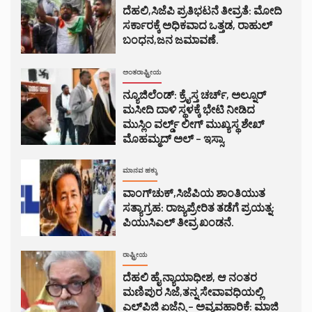
ದೆಹಲಿ,ಸಿಜೆಪಿ ಪ್ರತಿಭಟನೆ ತೀವ್ರತೆ: ಮೋದಿ
ಸರ್ಕಾರಕ್ಕೆ ಅಧಿಕವಾದ ಒತ್ತಡ, ರಾಹುಲ್
ಬಂಧನ,ಜನ ಜಮಾವಣೆ.
ಅಂತರಾಷ್ಟ್ರೀಯ
ನ್ಯೂಜಿಲೆಂಡ್: ಕ್ರೈಸ್ತ ಚರ್ಚ್, ಅಲ್ನೂರ್
ಮಸೀದಿ ದಾಳಿ ಸ್ಥಳಕ್ಕೆ ಭೇಟಿ ನೀಡಿದ
ಮುಸ್ಲಿಂ ವರ್ಲ್ಡ್ ಲೀಗ್ ಮುಖ್ಯಸ್ಥ ಶೇಖ್
ಮೊಹಮ್ಮದ್ ಅಲ್ – ಇಸ್ಸಾ.
ಮಾನವ ಹಕ್ಕು
ವಾಂಗ್‌ಚುಕ್,ಸಿಜೆಪಿಯ ಶಾಂತಿಯುತ
ಸತ್ಯಾಗ್ರಹ: ರಾಜ್ಯಪ್ರೇರಿತ ತಡೆಗೆ ಪ್ರಯತ್ನ:
ಪಿಯುಸಿಎಲ್ ತೀವ್ರ ಖಂಡನೆ.
ರಾಷ್ಟ್ರೀಯ
ದೆಹಲಿ ಹೈ ನ್ಯಾಯಾಧೀಶ, ಆ ನಂತರ
ಮಣಿಪುರ ಸಿಜೆ,ತನ್ನ ಸೇವಾವಧಿಯಲ್ಲಿ
ಎಲ್‌ಪಿಜಿ ಏಜೆನ್ಸಿ – ಅವ್ಯವಹಾರಿಕೆ: ಮಾಜಿ