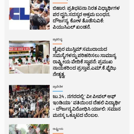
ಬಿಹಾರ: ಪ್ರತಿಭಟನಾ ನಿರತ ವಿಧ್ಯಾರ್ಥಿಗಳ
ಪರ ದ್ವನಿ,ಸದಸ್ಯರ ಅಕ್ರಮ ಬಂಧನ,
ದೌರ್ಜನ್ಯ, ಕೋಳ ತೊಡೆಸುವಿಕೆ:
ಪಿಯುಸಿಎಲ್ ಖಂಡನೆ.
ಪ್ರಾತಿನಿಧ್ಯ
ಜೈಪುರ ಮುಸ್ಲಿಮ್ ಸಮುದಾಯದ
ಸಮಸ್ಯೆಗಳನ್ನು ಪರಿಹರಿಸಲು ಸಾಮಾನ್ಯ
ರಾಷ್ಟ್ರೀಯ ವೇದಿಕೆ ಸ್ಥಾಪನೆ: ಪ್ರಮುಖ
ನಾಯಕರಿಂದ ಪ್ರಸ್ತಾಪ,ಎಮ್.ಕೆ.ಫೈಝಿ
ನೇತೃತ್ವ.
ಪ್ರಾದೇಶಿಕ
ಜು.24 , ನಗರದಲ್ಲಿ ‘ ವೀ ಪೀಪಲ್ ಆಫ್
ಇಂಡಿಯಾ ‘ ವತಿಯಿಂದ ದೆಹಲಿ ವಿದ್ಯಾರ್ಥಿ
– ದೌರ್ಜನ್ಯ ವಿರೋಧಿಸಿ ರ್ಯಾಲಿ: ಸಮಾನ
ಮನಸ್ಕ ಒಕ್ಕೂಟದ ಬೆಂಬಲ.
ರಾಷ್ಟ್ರೀಯ