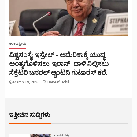
ಅಂತರಾಷ್ಟ್ರೀಯ
ವಿಶ್ವಸಂಸ್ಥೆ: ಇಸ್ರೇಲ್ – ಅಮೆರಿಕಾಕ್ಕೆ ಯುದ್ಧ
ಅಂತ್ಯಗೊಳಿಸಲು, ಇರಾನ್ ಧಾಳಿ ನಿಲ್ಲಿಸಲು
ಸೆಕ್ರೆಟರಿ ಜನರಲ್ ಆ್ಯಂಟನಿ ಗುಟಾರಸ್ ಕರೆ.
March 19, 2026
Haneef Uchil
ಇತ್ತೀಚಿನ ಸುದ್ದಿಗಳು
ಮಾನವ ಹಕ್ಕು