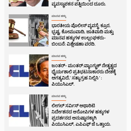
ವ್ಯವಸ್ಥಾಪಕನ ಪತ್ನಿಯಿಂದ ದೂರು.
ಮಾನವ ಹಕ್ಕು
ಭಾರತೀಯ ಪೊಲೀಸ್ ವ್ಯವಸ್ಥೆ: ಕ್ರೂರ,
ಭ್ರಷ್ಟ, ಕೋಮುವಾದಿ, ಜಾತಿವಾದಿ ಮತ್ತು
ಮಾನವ ಹಕ್ಕುಗಳ ಉಲ್ಲಂಘಕರು-
ಬಿಂಬನೆ: ವಿಶ್ಲೇಷಣಾ ವರದಿ.
ಮಾನವ ಹಕ್ಕು
ಜಂತರ್- ಮಂತರ್:ವ್ಯಾಂಗ್ಚುಕ್ ನೇತೃತ್ವದ
ಧೈರ್ಯಶಾಲಿ ಪ್ರತಿಭಟನಾಕಾರರು ದೇಶಕ್ಕೆ
ಅಗತ್ಯವಿದೆ,’ ಸತ್ಯಾಗ್ರಹ ನಿಲ್ಲಿಸಿ ‘ :
ಪಿಯುಸಿಎಲ್.
ಮಾನವ ಹಕ್ಕು
ಲೀಗಲ್ ಸರ್ವಿಸ್ ಅಥಾರಿಟಿ
ನಿರ್ದೇಶನದ ಆರೋಪಿಗಳ ಹಕ್ಕುಗಳ
ಪ್ರದರ್ಶನದ ಅನುಷ್ಠಾನಕ್ಕಾಗಿ
ಪಿಯುಸಿಎಲ್, ಎಪಿಎಫ್ ಜೆ ಒತ್ತಾಯ.