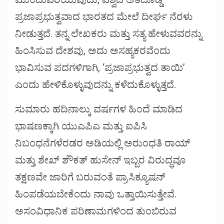
ಪ್ರಜಾಪ್ರಭುತ್ವವಾದ ಭಾರತದ ಮೇಲೆ ದೀರ್ಘ ನೆರಳು
ನೀಡುತ್ತದೆ. ತನ್ನ ಲೇಖಕರು ಮತ್ತು ಸತ್ಯ ಹೇಳುವವರನ್ನು
ಹಿಂಸಿಸುವ ದೇಶವು, ಅದು ಅಸಹ್ಯಕರವೆಂದು
ಭಾವಿಸುವ ಪದಗಳಿಗಾಗಿ, ‘ಪ್ರಜಾಪ್ರಭುತ್ವದ ತಾಯಿ’
ಎಂದು ಹೇಳಿಕೊಳ್ಳುವುದನ್ನು ಕಳೆದುಕೊಳ್ಳುತ್ತದೆ.
ಸುಮಾರು ಹದಿನಾಲ್ಕು ವರ್ಷಗಳ ಹಿಂದೆ ಮಾಡಿದ
ಭಾಷಣಕ್ಕಾಗಿ ಯುಎಪಿಎ ಮತ್ತು ಐಪಿಸಿ
ನಿಬಂಧನೆಗಳೆರಡರ ಅಡಿಯಲ್ಲಿ ಅರುಂಧತಿ ರಾಯ್
ಮತ್ತು ಶೇಖ್ ಶೌಕತ್ ಹುಸೇನ್ ಇಬ್ಬರ ವಿರುದ್ಧವೂ
ತಕ್ಷಣವೇ ಜಾರಿಗೆ ಬರುವಂತೆ ಪ್ರಾಸಿಕ್ಯೂಷನ್
ಹಿಂಪಡೆಯಬೇಕೆಂದು ನಾವು ಒತ್ತಾಯಿಸುತ್ತೇವೆ.
ಅಸಂವಿಧಾನಿಕ ಪರಿಣಾಮಗಳಿಂದ ತುಂಬಿರುವ