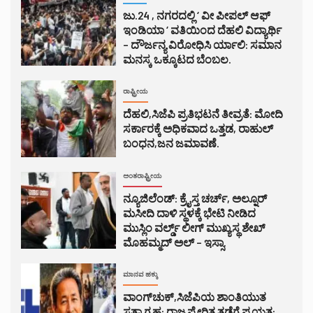
ಜು.24 , ನಗರದಲ್ಲಿ ‘ ವೀ ಪೀಪಲ್ ಆಫ್
ಇಂಡಿಯಾ ‘ ವತಿಯಿಂದ ದೆಹಲಿ ವಿದ್ಯಾರ್ಥಿ
– ದೌರ್ಜನ್ಯ ವಿರೋಧಿಸಿ ರ್ಯಾಲಿ: ಸಮಾನ
ಮನಸ್ಕ ಒಕ್ಕೂಟದ ಬೆಂಬಲ.
ರಾಷ್ಟ್ರೀಯ
ದೆಹಲಿ,ಸಿಜೆಪಿ ಪ್ರತಿಭಟನೆ ತೀವ್ರತೆ: ಮೋದಿ
ಸರ್ಕಾರಕ್ಕೆ ಅಧಿಕವಾದ ಒತ್ತಡ, ರಾಹುಲ್
ಬಂಧನ,ಜನ ಜಮಾವಣೆ.
ಅಂತರಾಷ್ಟ್ರೀಯ
ನ್ಯೂಜಿಲೆಂಡ್: ಕ್ರೈಸ್ತ ಚರ್ಚ್, ಅಲ್ನೂರ್
ಮಸೀದಿ ದಾಳಿ ಸ್ಥಳಕ್ಕೆ ಭೇಟಿ ನೀಡಿದ
ಮುಸ್ಲಿಂ ವರ್ಲ್ಡ್ ಲೀಗ್ ಮುಖ್ಯಸ್ಥ ಶೇಖ್
ಮೊಹಮ್ಮದ್ ಅಲ್ – ಇಸ್ಸಾ.
ಮಾನವ ಹಕ್ಕು
ವಾಂಗ್‌ಚುಕ್,ಸಿಜೆಪಿಯ ಶಾಂತಿಯುತ
ಸತ್ಯಾಗ್ರಹ: ರಾಜ್ಯಪ್ರೇರಿತ ತಡೆಗೆ ಪ್ರಯತ್ನ: