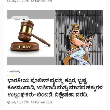
July 20, 2026
Haneef Uchil
1 min read
ಮಾನವ ಹಕ್ಕು
ಭಾರತೀಯ ಪೊಲೀಸ್ ವ್ಯವಸ್ಥೆ: ಕ್ರೂರ, ಭ್ರಷ್ಟ,
ಕೋಮುವಾದಿ, ಜಾತಿವಾದಿ ಮತ್ತು ಮಾನವ ಹಕ್ಕುಗಳ
ಉಲ್ಲಂಘಕರು- ಬಿಂಬನೆ: ವಿಶ್ಲೇಷಣಾ ವರದಿ.
July 15, 2026
Haneef Uchil