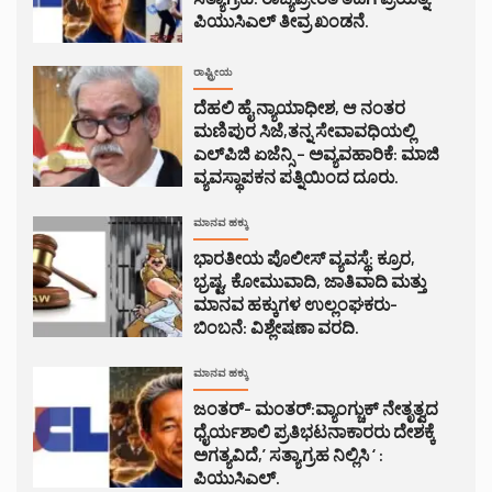
ಪಿಯುಸಿಎಲ್ ತೀವ್ರ ಖಂಡನೆ.
ರಾಷ್ಟ್ರೀಯ
ದೆಹಲಿ ಹೈ ನ್ಯಾಯಾಧೀಶ, ಆ ನಂತರ
ಮಣಿಪುರ ಸಿಜೆ,ತನ್ನ ಸೇವಾವಧಿಯಲ್ಲಿ
ಎಲ್‌ಪಿಜಿ ಏಜೆನ್ಸಿ – ಅವ್ಯವಹಾರಿಕೆ: ಮಾಜಿ
ವ್ಯವಸ್ಥಾಪಕನ ಪತ್ನಿಯಿಂದ ದೂರು.
ಮಾನವ ಹಕ್ಕು
ಭಾರತೀಯ ಪೊಲೀಸ್ ವ್ಯವಸ್ಥೆ: ಕ್ರೂರ,
ಭ್ರಷ್ಟ, ಕೋಮುವಾದಿ, ಜಾತಿವಾದಿ ಮತ್ತು
ಮಾನವ ಹಕ್ಕುಗಳ ಉಲ್ಲಂಘಕರು-
ಬಿಂಬನೆ: ವಿಶ್ಲೇಷಣಾ ವರದಿ.
ಮಾನವ ಹಕ್ಕು
ಜಂತರ್- ಮಂತರ್:ವ್ಯಾಂಗ್ಚುಕ್ ನೇತೃತ್ವದ
ಧೈರ್ಯಶಾಲಿ ಪ್ರತಿಭಟನಾಕಾರರು ದೇಶಕ್ಕೆ
ಅಗತ್ಯವಿದೆ,’ ಸತ್ಯಾಗ್ರಹ ನಿಲ್ಲಿಸಿ ‘ :
ಪಿಯುಸಿಎಲ್.