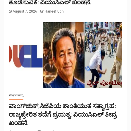
ತೊಡೆಸುವಿಕೆ: ಪಿಯುಸಿಎಲ್ ಖಂಡನೆ.
August 7, 2026
Haneef Uchil
ಮಾನವ ಹಕ್ಕು
ವಾಂಗ್‌ಚುಕ್,ಸಿಜೆಪಿಯ ಶಾಂತಿಯುತ ಸತ್ಯಾಗ್ರಹ:
ರಾಜ್ಯಪ್ರೇರಿತ ತಡೆಗೆ ಪ್ರಯತ್ನ: ಪಿಯುಸಿಎಲ್ ತೀವ್ರ
ಖಂಡನೆ.