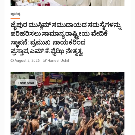
ಪ್ರಾತಿನಿಧ್ಯ
ಜೈಪುರ ಮುಸ್ಲಿಮ್ ಸಮುದಾಯದ ಸಮಸ್ಯೆಗಳನ್ನು
ಪರಿಹರಿಸಲು ಸಾಮಾನ್ಯ ರಾಷ್ಟ್ರೀಯ ವೇದಿಕೆ
ಸ್ಥಾಪನೆ: ಪ್ರಮುಖ ನಾಯಕರಿಂದ
ಪ್ರಸ್ತಾಪ,ಎಮ್.ಕೆ.ಫೈಝಿ ನೇತೃತ್ವ.
August 2, 2026
Haneef Uchil
1 min read