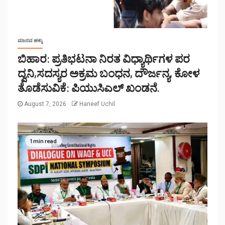
ಮಾನವ ಹಕ್ಕು
ಬಿಹಾರ: ಪ್ರತಿಭಟನಾ ನಿರತ ವಿಧ್ಯಾರ್ಥಿಗಳ ಪರ
ದ್ವನಿ,ಸದಸ್ಯರ ಅಕ್ರಮ ಬಂಧನ, ದೌರ್ಜನ್ಯ, ಕೋಳ
ತೊಡೆಸುವಿಕೆ: ಪಿಯುಸಿಎಲ್ ಖಂಡನೆ.
August 7, 2026
Haneef Uchil
1 min read