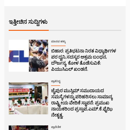
ಇತ್ತೀಚಿನ ಸುದ್ದಿಗಳು
ಮಾನವ ಹಕ್ಕು
ಬಿಹಾರ: ಪ್ರತಿಭಟನಾ ನಿರತ ವಿಧ್ಯಾರ್ಥಿಗಳ
ಪರ ದ್ವನಿ,ಸದಸ್ಯರ ಅಕ್ರಮ ಬಂಧನ,
ದೌರ್ಜನ್ಯ, ಕೋಳ ತೊಡೆಸುವಿಕೆ:
ಪಿಯುಸಿಎಲ್ ಖಂಡನೆ.
ಪ್ರಾತಿನಿಧ್ಯ
ಜೈಪುರ ಮುಸ್ಲಿಮ್ ಸಮುದಾಯದ
ಸಮಸ್ಯೆಗಳನ್ನು ಪರಿಹರಿಸಲು ಸಾಮಾನ್ಯ
ರಾಷ್ಟ್ರೀಯ ವೇದಿಕೆ ಸ್ಥಾಪನೆ: ಪ್ರಮುಖ
ನಾಯಕರಿಂದ ಪ್ರಸ್ತಾಪ,ಎಮ್.ಕೆ.ಫೈಝಿ
ನೇತೃತ್ವ.
ಪ್ರಾದೇಶಿಕ