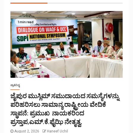
1 min read
ಪ್ರಾತಿನಿಧ್ಯ
ಜೈಪುರ ಮುಸ್ಲಿಮ್ ಸಮುದಾಯದ ಸಮಸ್ಯೆಗಳನ್ನು
ಪರಿಹರಿಸಲು ಸಾಮಾನ್ಯ ರಾಷ್ಟ್ರೀಯ ವೇದಿಕೆ
ಸ್ಥಾಪನೆ: ಪ್ರಮುಖ ನಾಯಕರಿಂದ
ಪ್ರಸ್ತಾಪ,ಎಮ್.ಕೆ.ಫೈಝಿ ನೇತೃತ್ವ.
August 2, 2026
Haneef Uchil