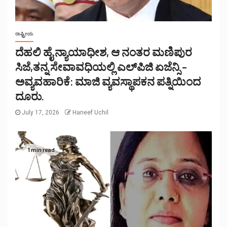
ರಾಷ್ಟ್ರೀಯ
ದೆಹಲಿ ಹೈ ನ್ಯಾಯಾಧೀಶ, ಆ ನಂತರ ಮಣಿಪುರ
ಸಿಜೆ,ತನ್ನ ಸೇವಾವಧಿಯಲ್ಲಿ ಎಲ್‌ಪಿಜಿ ಏಜೆನ್ಸಿ –
ಅವ್ಯವಹಾರಿಕೆ: ಮಾಜಿ ವ್ಯವಸ್ಥಾಪಕನ ಪತ್ನಿಯಿಂದ
ದೂರು.
July 17, 2026
Haneef Uchil
1 min read