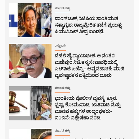
ಮಾನವ ಹಕ್ಕು
ವಾಂಗ್‌ಚುಕ್,ಸಿಜೆಪಿಯ ಶಾಂತಿಯುತ
ಸತ್ಯಾಗ್ರಹ: ರಾಜ್ಯಪ್ರೇರಿತ ತಡೆಗೆ ಪ್ರಯತ್ನ:
ಪಿಯುಸಿಎಲ್ ತೀವ್ರ ಖಂಡನೆ.
ರಾಷ್ಟ್ರೀಯ
ದೆಹಲಿ ಹೈ ನ್ಯಾಯಾಧೀಶ, ಆ ನಂತರ
ಮಣಿಪುರ ಸಿಜೆ,ತನ್ನ ಸೇವಾವಧಿಯಲ್ಲಿ
ಎಲ್‌ಪಿಜಿ ಏಜೆನ್ಸಿ – ಅವ್ಯವಹಾರಿಕೆ: ಮಾಜಿ
ವ್ಯವಸ್ಥಾಪಕನ ಪತ್ನಿಯಿಂದ ದೂರು.
ಮಾನವ ಹಕ್ಕು
ಭಾರತೀಯ ಪೊಲೀಸ್ ವ್ಯವಸ್ಥೆ: ಕ್ರೂರ,
ಭ್ರಷ್ಟ, ಕೋಮುವಾದಿ, ಜಾತಿವಾದಿ ಮತ್ತು
ಮಾನವ ಹಕ್ಕುಗಳ ಉಲ್ಲಂಘಕರು-
ಬಿಂಬನೆ: ವಿಶ್ಲೇಷಣಾ ವರದಿ.
ಮಾನವ ಹಕ್ಕು