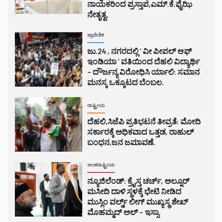
ನಾಯಕರಿಂದ ಪ್ರಸ್ತಾಪ,ಎಮ್.ಕೆ.ಫೈಝಿ
ನೇತೃತ್ವ.
ಪ್ರಾದೇಶಿಕ
ಜು.24 , ನಗರದಲ್ಲಿ ‘ ವೀ ಪೀಪಲ್ ಆಫ್
ಇಂಡಿಯಾ ‘ ವತಿಯಿಂದ ದೆಹಲಿ ವಿದ್ಯಾರ್ಥಿ
– ದೌರ್ಜನ್ಯ ವಿರೋಧಿಸಿ ರ್ಯಾಲಿ: ಸಮಾನ
ಮನಸ್ಕ ಒಕ್ಕೂಟದ ಬೆಂಬಲ.
ರಾಷ್ಟ್ರೀಯ
ದೆಹಲಿ,ಸಿಜೆಪಿ ಪ್ರತಿಭಟನೆ ತೀವ್ರತೆ: ಮೋದಿ
ಸರ್ಕಾರಕ್ಕೆ ಅಧಿಕವಾದ ಒತ್ತಡ, ರಾಹುಲ್
ಬಂಧನ,ಜನ ಜಮಾವಣೆ.
ಅಂತರಾಷ್ಟ್ರೀಯ
ನ್ಯೂಜಿಲೆಂಡ್: ಕ್ರೈಸ್ತ ಚರ್ಚ್, ಅಲ್ನೂರ್
ಮಸೀದಿ ದಾಳಿ ಸ್ಥಳಕ್ಕೆ ಭೇಟಿ ನೀಡಿದ
ಮುಸ್ಲಿಂ ವರ್ಲ್ಡ್ ಲೀಗ್ ಮುಖ್ಯಸ್ಥ ಶೇಖ್
ಮೊಹಮ್ಮದ್ ಅಲ್ – ಇಸ್ಸಾ.