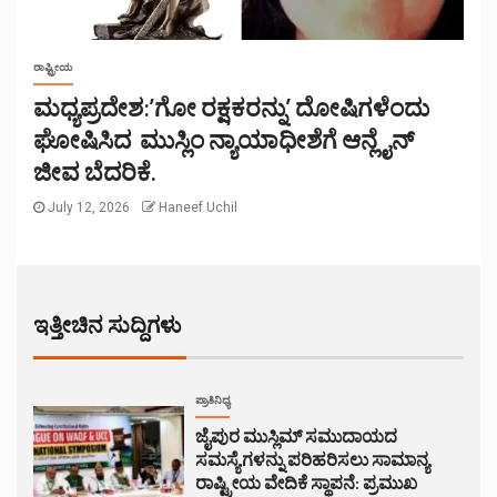
ರಾಷ್ಟ್ರೀಯ
ಮಧ್ಯಪ್ರದೇಶ:’ಗೋ ರಕ್ಷಕರನ್ನು’ ದೋಷಿಗಳೆಂದು
ಘೋಷಿಸಿದ ಮುಸ್ಲಿಂ ನ್ಯಾಯಾಧೀಶೆಗೆ ಆನ್ಲೈನ್
ಜೀವ ಬೆದರಿಕೆ.
July 12, 2026
Haneef Uchil
ಇತ್ತೀಚಿನ ಸುದ್ದಿಗಳು
ಪ್ರಾತಿನಿಧ್ಯ
ಜೈಪುರ ಮುಸ್ಲಿಮ್ ಸಮುದಾಯದ
ಸಮಸ್ಯೆಗಳನ್ನು ಪರಿಹರಿಸಲು ಸಾಮಾನ್ಯ
ರಾಷ್ಟ್ರೀಯ ವೇದಿಕೆ ಸ್ಥಾಪನೆ: ಪ್ರಮುಖ