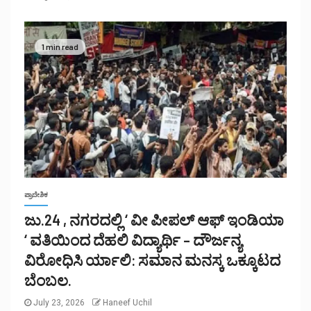
1 min read
ಪ್ರಾದೇಶಿಕ
ಜು.24 , ನಗರದಲ್ಲಿ ‘ ವೀ ಪೀಪಲ್ ಆಫ್ ಇಂಡಿಯಾ
‘ ವತಿಯಿಂದ ದೆಹಲಿ ವಿದ್ಯಾರ್ಥಿ – ದೌರ್ಜನ್ಯ
ವಿರೋಧಿಸಿ ರ್ಯಾಲಿ: ಸಮಾನ ಮನಸ್ಕ ಒಕ್ಕೂಟದ
ಬೆಂಬಲ.
July 23, 2026
Haneef Uchil