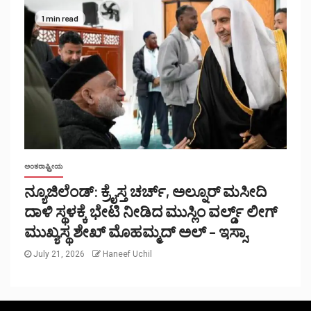
1 min read
ಅಂತರಾಷ್ಟ್ರೀಯ
ನ್ಯೂಜಿಲೆಂಡ್: ಕ್ರೈಸ್ತ ಚರ್ಚ್, ಅಲ್ನೂರ್ ಮಸೀದಿ
ದಾಳಿ ಸ್ಥಳಕ್ಕೆ ಭೇಟಿ ನೀಡಿದ ಮುಸ್ಲಿಂ ವರ್ಲ್ಡ್ ಲೀಗ್
ಮುಖ್ಯಸ್ಥ ಶೇಖ್ ಮೊಹಮ್ಮದ್ ಅಲ್ – ಇಸ್ಸಾ.
July 21, 2026
Haneef Uchil