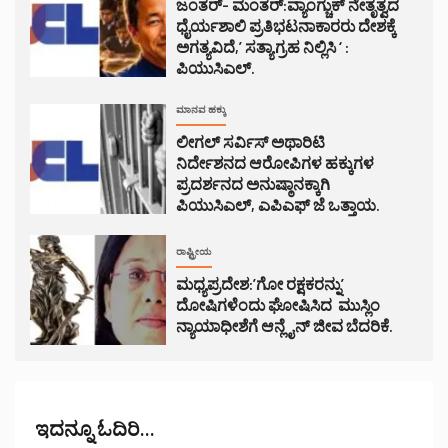
ಜಂತರ್- ಮಂತರ್:ವ್ಯಾಂಗ್ಚುಕ್ ನೇತೃತ್ವದ
ಧೈರ್ಯಶಾಲಿ ಪ್ರತಿಭಟನಾಕಾರರು ದೇಶಕ್ಕೆ
ಅಗತ್ಯವಿದೆ,’ ಸತ್ಯಾಗ್ರಹ ನಿಲ್ಲಿಸಿ ‘ :
ಪಿಯುಸಿಎಲ್.
ಮಾನವ ಹಕ್ಕು
ಲೀಗಲ್ ಸರ್ವಿಸ್ ಅಥಾರಿಟಿ
ನಿರ್ದೇಶನದ ಆರೋಪಿಗಳ ಹಕ್ಕುಗಳ
ಪ್ರದರ್ಶನದ ಅನುಷ್ಠಾನಕ್ಕಾಗಿ
ಪಿಯುಸಿಎಲ್, ಎಪಿಎಫ್ ಜೆ ಒತ್ತಾಯ.
ರಾಷ್ಟ್ರೀಯ
ಮಧ್ಯಪ್ರದೇಶ:’ಗೋ ರಕ್ಷಕರನ್ನು’
ದೋಷಿಗಳೆಂದು ಘೋಷಿಸಿದ ಮುಸ್ಲಿಂ
ನ್ಯಾಯಾಧೀಶೆಗೆ ಆನ್ಲೈನ್ ಜೀವ ಬೆದರಿಕೆ.
ಇದನ್ನೂ ಓದಿರಿ...