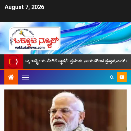
August 7, 2026
್ಯ ರಾಷ್ಟ್ರೀಯ ವೇದಿಕೆ ಸ್ಥಾಪನೆ: ಪ್ರಮುಖ ನಾಯಕರಿಂದ ಪ್ರಸ್ತಾಪ,ಎಮ್.ಕೆ.ಫೈಝಿ ನೇತೃತ್ವ.