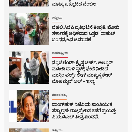
ಮನಸ್ಕ ಒಕ್ಕೂಟದ ಬೆಂಬಲ.
ರಾಷ್ಟ್ರೀಯ
ದೆಹಲಿ,ಸಿಜೆಪಿ ಪ್ರತಿಭಟನೆ ತೀವ್ರತೆ: ಮೋದಿ
ಸರ್ಕಾರಕ್ಕೆ ಅಧಿಕವಾದ ಒತ್ತಡ, ರಾಹುಲ್
ಬಂಧನ,ಜನ ಜಮಾವಣೆ.
ಅಂತರಾಷ್ಟ್ರೀಯ
ನ್ಯೂಜಿಲೆಂಡ್: ಕ್ರೈಸ್ತ ಚರ್ಚ್, ಅಲ್ನೂರ್
ಮಸೀದಿ ದಾಳಿ ಸ್ಥಳಕ್ಕೆ ಭೇಟಿ ನೀಡಿದ
ಮುಸ್ಲಿಂ ವರ್ಲ್ಡ್ ಲೀಗ್ ಮುಖ್ಯಸ್ಥ ಶೇಖ್
ಮೊಹಮ್ಮದ್ ಅಲ್ – ಇಸ್ಸಾ.
ಮಾನವ ಹಕ್ಕು
ವಾಂಗ್‌ಚುಕ್,ಸಿಜೆಪಿಯ ಶಾಂತಿಯುತ
ಸತ್ಯಾಗ್ರಹ: ರಾಜ್ಯಪ್ರೇರಿತ ತಡೆಗೆ ಪ್ರಯತ್ನ:
ಪಿಯುಸಿಎಲ್ ತೀವ್ರ ಖಂಡನೆ.
ರಾಷ್ಟ್ರೀಯ