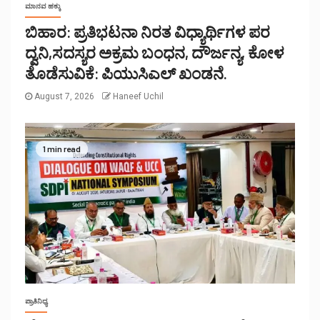
ಮಾನವ ಹಕ್ಕು
ಬಿಹಾರ: ಪ್ರತಿಭಟನಾ ನಿರತ ವಿಧ್ಯಾರ್ಥಿಗಳ ಪರ
ದ್ವನಿ,ಸದಸ್ಯರ ಅಕ್ರಮ ಬಂಧನ, ದೌರ್ಜನ್ಯ, ಕೋಳ
ತೊಡೆಸುವಿಕೆ: ಪಿಯುಸಿಎಲ್ ಖಂಡನೆ.
August 7, 2026
Haneef Uchil
1 min read
ಪ್ರಾತಿನಿಧ್ಯ