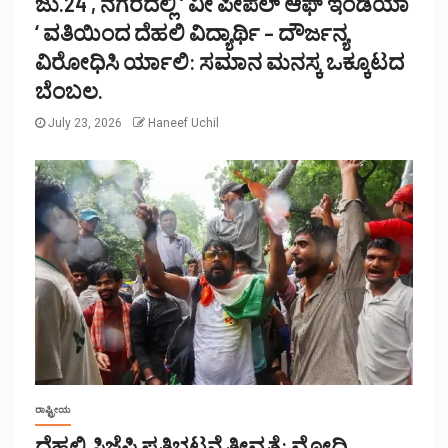
ಜು.24 , ನಗರದಲ್ಲಿ ‘ ವೀ ಪೀಪಲ್ ಆಫ್ ಇಂಡಿಯಾ
‘ ವತಿಯಿಂದ ದೆಹಲಿ ವಿದ್ಯಾರ್ಥಿ – ದೌರ್ಜನ್ಯ
ವಿರೋಧಿಸಿ ರ್ಯಾಲಿ: ಸಮಾನ ಮನಸ್ಕ ಒಕ್ಕೂಟದ
ಬೆಂಬಲ.
July 23, 2026
Haneef Uchil
ರಾಷ್ಟ್ರೀಯ
ದೆಹಲಿ,ಸಿಜೆಪಿ ಪ್ರತಿಭಟನೆ ತೀವ್ರತೆ: ಮೋದಿ