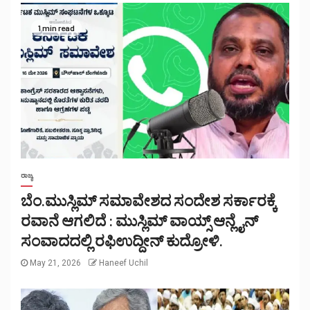
1 min read
ರಾಜ್ಯ
ಬೆಂ.ಮುಸ್ಲಿಮ್ ಸಮಾವೇಶದ ಸಂದೇಶ ಸರ್ಕಾರಕ್ಕೆ
ರವಾನೆ ಆಗಲಿದೆ : ಮುಸ್ಲಿಮ್ ವಾಯ್ಸ್ ಆನ್ಲೈನ್
ಸಂವಾದದಲ್ಲಿ ರಫಿಉದ್ದೀನ್ ಕುದ್ರೋಳಿ.
May 21, 2026
Haneef Uchil