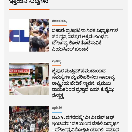
ಇತ್ತೀಚಿನ ಸುದ್ದಿಗಳು
ಮಾನವ ಹಕ್ಕು
ಬಿಹಾರ: ಪ್ರತಿಭಟನಾ ನಿರತ ವಿಧ್ಯಾರ್ಥಿಗಳ
ಪರ ದ್ವನಿ,ಸದಸ್ಯರ ಅಕ್ರಮ ಬಂಧನ,
ದೌರ್ಜನ್ಯ, ಕೋಳ ತೊಡೆಸುವಿಕೆ:
ಪಿಯುಸಿಎಲ್ ಖಂಡನೆ.
ಪ್ರಾತಿನಿಧ್ಯ
ಜೈಪುರ ಮುಸ್ಲಿಮ್ ಸಮುದಾಯದ
ಸಮಸ್ಯೆಗಳನ್ನು ಪರಿಹರಿಸಲು ಸಾಮಾನ್ಯ
ರಾಷ್ಟ್ರೀಯ ವೇದಿಕೆ ಸ್ಥಾಪನೆ: ಪ್ರಮುಖ
ನಾಯಕರಿಂದ ಪ್ರಸ್ತಾಪ,ಎಮ್.ಕೆ.ಫೈಝಿ
ನೇತೃತ್ವ.
ಪ್ರಾದೇಶಿಕ
ಜು.24 , ನಗರದಲ್ಲಿ ‘ ವೀ ಪೀಪಲ್ ಆಫ್
ಇಂಡಿಯಾ ‘ ವತಿಯಿಂದ ದೆಹಲಿ ವಿದ್ಯಾರ್ಥಿ
– ದೌರ್ಜನ್ಯ ವಿರೋಧಿಸಿ ರ್ಯಾಲಿ: ಸಮಾನ