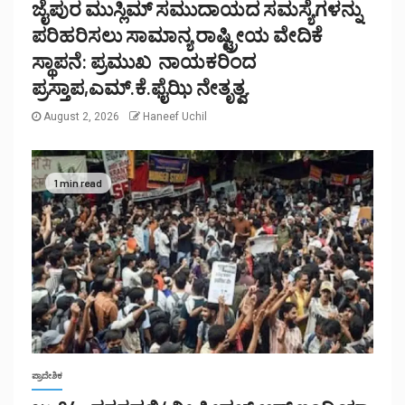
ಜೈಪುರ ಮುಸ್ಲಿಮ್ ಸಮುದಾಯದ ಸಮಸ್ಯೆಗಳನ್ನು
ಪರಿಹರಿಸಲು ಸಾಮಾನ್ಯ ರಾಷ್ಟ್ರೀಯ ವೇದಿಕೆ
ಸ್ಥಾಪನೆ: ಪ್ರಮುಖ ನಾಯಕರಿಂದ
ಪ್ರಸ್ತಾಪ,ಎಮ್.ಕೆ.ಫೈಝಿ ನೇತೃತ್ವ.
August 2, 2026
Haneef Uchil
1 min read
ಪ್ರಾದೇಶಿಕ