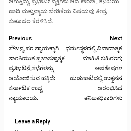
ಆಗುತ್ತಿದ್ದು, ಪ್ರಭಾವೀ ವ್ಯಕ್ತಿಗಳು ಆದ ಕಾರಣ , ತನಿಖೆಯ
ಹಾದಿ ಮತ್ತುನ್ಯಾಯ ಬೇಡಿಕೆಯ ವಿಷಯವು ತೀವ್ರ
ಕುತೂಹಲ ಕೆರಳಿಸಿದೆ.
Previous
Next
ಸೌಜನ್ಯ ಪರ ನ್ಯಾಯಕ್ಕಾಗಿ
ಧರ್ಮಸ್ಥಳದಲ್ಲಿ ವಿವಾದಾತ್ಮಕ
ಶಾಂತಿಯುತ ಪ್ರಜಾಸತ್ತಾತ್ಮಕ
ಮಾಹಿತಿ ಬಹಿರಂಗ;
ಪ್ರತಿಭಟನೆ,ಸಭೆಗಳನ್ನು
ಅವಶೇಷಗಳ
ಆಯೋಜಿಸುವ ಹಕ್ಕಿದೆ:
ಹುಡುಕಾಟದಲ್ಲಿ ಉತ್ಖನನ
ಕರ್ನಾಟಕ ಉಚ್ಚ
ಆರಂಭಿಸಿದ
ನ್ಯಾಯಾಲಯ.
ತನಿಖಾಧಿಕಾರಿಗಳು
Leave a Reply