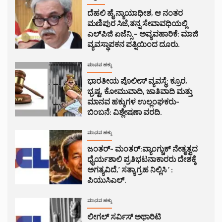
ದೆಹಲಿ ಹೈ ನ್ಯಾಯಾಧೀಶ, ಆ ನಂತರ
ಮಣಿಪುರ ಸಿಜೆ,ತನ್ನ ಸೇವಾವಧಿಯಲ್ಲಿ
ಎಲ್‌ಪಿಜಿ ಏಜೆನ್ಸಿ – ಅವ್ಯವಹಾರಿಕೆ: ಮಾಜಿ
ವ್ಯವಸ್ಥಾಪಕನ ಪತ್ನಿಯಿಂದ ದೂರು.
ಮಾನವ ಹಕ್ಕು
ಭಾರತೀಯ ಪೊಲೀಸ್ ವ್ಯವಸ್ಥೆ: ಕ್ರೂರ,
ಭ್ರಷ್ಟ, ಕೋಮುವಾದಿ, ಜಾತಿವಾದಿ ಮತ್ತು
ಮಾನವ ಹಕ್ಕುಗಳ ಉಲ್ಲಂಘಕರು-
ಬಿಂಬನೆ: ವಿಶ್ಲೇಷಣಾ ವರದಿ.
ಮಾನವ ಹಕ್ಕು
ಜಂತರ್- ಮಂತರ್:ವ್ಯಾಂಗ್ಚುಕ್ ನೇತೃತ್ವದ
ಧೈರ್ಯಶಾಲಿ ಪ್ರತಿಭಟನಾಕಾರರು ದೇಶಕ್ಕೆ
ಅಗತ್ಯವಿದೆ,’ ಸತ್ಯಾಗ್ರಹ ನಿಲ್ಲಿಸಿ ‘ :
ಪಿಯುಸಿಎಲ್.
ಮಾನವ ಹಕ್ಕು
ಲೀಗಲ್ ಸರ್ವಿಸ್ ಅಥಾರಿಟಿ