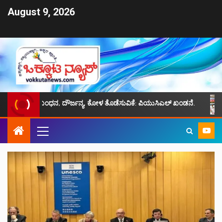
August 9, 2026
್ರಮ ಬಂಧನ, ದೌರ್ಜನ್ಯ, ಕೋಳ ತೊಡೆಸುವಿಕೆ: ಪಿಯುಸಿಎಲ್ ಖಂಡನೆ.
ಜೈಪುರ ಮ