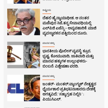
ರಾಷ್ಟ್ರೀಯ
ದೆಹಲಿ ಹೈ ನ್ಯಾಯಾಧೀಶ, ಆ ನಂತರ
ಮಣಿಪುರ ಸಿಜೆ,ತನ್ನ ಸೇವಾವಧಿಯಲ್ಲಿ
ಎಲ್‌ಪಿಜಿ ಏಜೆನ್ಸಿ – ಅವ್ಯವಹಾರಿಕೆ: ಮಾಜಿ
ವ್ಯವಸ್ಥಾಪಕನ ಪತ್ನಿಯಿಂದ ದೂರು.
ಮಾನವ ಹಕ್ಕು
ಭಾರತೀಯ ಪೊಲೀಸ್ ವ್ಯವಸ್ಥೆ: ಕ್ರೂರ,
ಭ್ರಷ್ಟ, ಕೋಮುವಾದಿ, ಜಾತಿವಾದಿ ಮತ್ತು
ಮಾನವ ಹಕ್ಕುಗಳ ಉಲ್ಲಂಘಕರು-
ಬಿಂಬನೆ: ವಿಶ್ಲೇಷಣಾ ವರದಿ.
ಮಾನವ ಹಕ್ಕು
ಜಂತರ್- ಮಂತರ್:ವ್ಯಾಂಗ್ಚುಕ್ ನೇತೃತ್ವದ
ಧೈರ್ಯಶಾಲಿ ಪ್ರತಿಭಟನಾಕಾರರು ದೇಶಕ್ಕೆ
ಅಗತ್ಯವಿದೆ,’ ಸತ್ಯಾಗ್ರಹ ನಿಲ್ಲಿಸಿ ‘ :
ಪಿಯುಸಿಎಲ್.