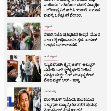
ಇಂಡಿಯಾ ‘ ವತಿಯಿಂದ ದೆಹಲಿ ವಿದ್ಯಾರ್ಥಿ
– ದೌರ್ಜನ್ಯ ವಿರೋಧಿಸಿ ರ್ಯಾಲಿ: ಸಮಾನ
ಮನಸ್ಕ ಒಕ್ಕೂಟದ ಬೆಂಬಲ.
ರಾಷ್ಟ್ರೀಯ
ದೆಹಲಿ,ಸಿಜೆಪಿ ಪ್ರತಿಭಟನೆ ತೀವ್ರತೆ: ಮೋದಿ
ಸರ್ಕಾರಕ್ಕೆ ಅಧಿಕವಾದ ಒತ್ತಡ, ರಾಹುಲ್
ಬಂಧನ,ಜನ ಜಮಾವಣೆ.
ಅಂತರಾಷ್ಟ್ರೀಯ
ನ್ಯೂಜಿಲೆಂಡ್: ಕ್ರೈಸ್ತ ಚರ್ಚ್, ಅಲ್ನೂರ್
ಮಸೀದಿ ದಾಳಿ ಸ್ಥಳಕ್ಕೆ ಭೇಟಿ ನೀಡಿದ
ಮುಸ್ಲಿಂ ವರ್ಲ್ಡ್ ಲೀಗ್ ಮುಖ್ಯಸ್ಥ ಶೇಖ್
ಮೊಹಮ್ಮದ್ ಅಲ್ – ಇಸ್ಸಾ.
ಮಾನವ ಹಕ್ಕು
ವಾಂಗ್‌ಚುಕ್,ಸಿಜೆಪಿಯ ಶಾಂತಿಯುತ
ಸತ್ಯಾಗ್ರಹ: ರಾಜ್ಯಪ್ರೇರಿತ ತಡೆಗೆ ಪ್ರಯತ್ನ:
ಪಿಯುಸಿಎಲ್ ತೀವ್ರ ಖಂಡನೆ.