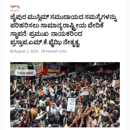
ಪ್ರಾತಿನಿಧ್ಯ
ಜೈಪುರ ಮುಸ್ಲಿಮ್ ಸಮುದಾಯದ ಸಮಸ್ಯೆಗಳನ್ನು
ಪರಿಹರಿಸಲು ಸಾಮಾನ್ಯ ರಾಷ್ಟ್ರೀಯ ವೇದಿಕೆ
ಸ್ಥಾಪನೆ: ಪ್ರಮುಖ ನಾಯಕರಿಂದ
ಪ್ರಸ್ತಾಪ,ಎಮ್.ಕೆ.ಫೈಝಿ ನೇತೃತ್ವ.
August 2, 2026
Haneef Uchil
1 min read