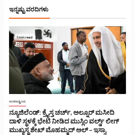
ಇನ್ನಷ್ಟು ವರದಿಗಳು
1 min read
ಅಂತರಾಷ್ಟ್ರೀಯ
ನ್ಯೂಜಿಲೆಂಡ್: ಕ್ರೈಸ್ತ ಚರ್ಚ್, ಅಲ್ನೂರ್ ಮಸೀದಿ
ದಾಳಿ ಸ್ಥಳಕ್ಕೆ ಭೇಟಿ ನೀಡಿದ ಮುಸ್ಲಿಂ ವರ್ಲ್ಡ್ ಲೀಗ್
ಮುಖ್ಯಸ್ಥ ಶೇಖ್ ಮೊಹಮ್ಮದ್ ಅಲ್ – ಇಸ್ಸಾ.