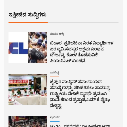
ಇತ್ತೀಚಿನ ಸುದ್ದಿಗಳು
ಮಾನವ ಹಕ್ಕು
ಬಿಹಾರ: ಪ್ರತಿಭಟನಾ ನಿರತ ವಿಧ್ಯಾರ್ಥಿಗಳ
ಪರ ದ್ವನಿ,ಸದಸ್ಯರ ಅಕ್ರಮ ಬಂಧನ,
ದೌರ್ಜನ್ಯ, ಕೋಳ ತೊಡೆಸುವಿಕೆ:
ಪಿಯುಸಿಎಲ್ ಖಂಡನೆ.
ಪ್ರಾತಿನಿಧ್ಯ
ಜೈಪುರ ಮುಸ್ಲಿಮ್ ಸಮುದಾಯದ
ಸಮಸ್ಯೆಗಳನ್ನು ಪರಿಹರಿಸಲು ಸಾಮಾನ್ಯ
ರಾಷ್ಟ್ರೀಯ ವೇದಿಕೆ ಸ್ಥಾಪನೆ: ಪ್ರಮುಖ
ನಾಯಕರಿಂದ ಪ್ರಸ್ತಾಪ,ಎಮ್.ಕೆ.ಫೈಝಿ
ನೇತೃತ್ವ.
ಪ್ರಾದೇಶಿಕ
ಜು.24 , ನಗರದಲ್ಲಿ ‘ ವೀ ಪೀಪಲ್ ಆಫ್