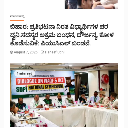
ಮಾನವ ಹಕ್ಕು
ಬಿಹಾರ: ಪ್ರತಿಭಟನಾ ನಿರತ ವಿಧ್ಯಾರ್ಥಿಗಳ ಪರ
ದ್ವನಿ,ಸದಸ್ಯರ ಅಕ್ರಮ ಬಂಧನ, ದೌರ್ಜನ್ಯ, ಕೋಳ
ತೊಡೆಸುವಿಕೆ: ಪಿಯುಸಿಎಲ್ ಖಂಡನೆ.
August 7, 2026
Haneef Uchil
1 min read