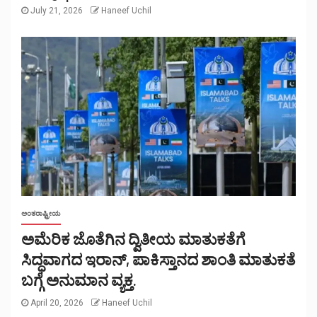
July 21, 2026
Haneef Uchil
ಅಂತರಾಷ್ಟ್ರೀಯ
ಅಮೆರಿಕ ಜೊತೆಗಿನ ದ್ವಿತೀಯ ಮಾತುಕತೆಗೆ
ಸಿದ್ಧವಾಗದ ಇರಾನ್, ಪಾಕಿಸ್ತಾನದ ಶಾಂತಿ ಮಾತುಕತೆ
ಬಗ್ಗೆ ಅನುಮಾನ ವ್ಯಕ್ತ.
April 20, 2026
Haneef Uchil