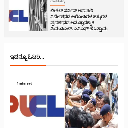
ಮಾನವ ಹಕ್ಕು
ಲೀಗಲ್ ಸರ್ವಿಸ್ ಅಥಾರಿಟಿ
ನಿರ್ದೇಶನದ ಆರೋಪಿಗಳ ಹಕ್ಕುಗಳ
ಪ್ರದರ್ಶನದ ಅನುಷ್ಠಾನಕ್ಕಾಗಿ
ಪಿಯುಸಿಎಲ್, ಎಪಿಎಫ್ ಜೆ ಒತ್ತಾಯ.
ಇದನ್ನೂ ಓದಿರಿ...
1 min read