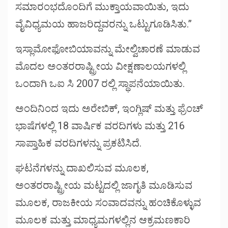
ಸಮಾರಂಭದೊಂದಿಗೆ ಮುಕ್ತಾಯವಾಯಿತು, ಇದು
ವೈವಿಧ್ಯಮಯ ಹಾಜರಿದ್ದವರನ್ನು ಒಟ್ಟುಗೂಡಿಸಿತು.”
ಇಸ್ಲಾಮೋಫೋಬಿಯಾವನ್ನು ಮೇಲ್ವಿಚಾರಣೆ ಮಾಡುವ
ಮೊದಲ ಅಂತರರಾಷ್ಟ್ರೀಯ ವೀಕ್ಷಣಾಲಯಗಳಲ್ಲಿ
ಒಂದಾಗಿ ಒಐ ಸಿ 2007 ರಲ್ಲಿ ಸ್ಥಾಪನೆಯಾಯಿತು.
ಅಂದಿನಿಂದ ಇದು ಅರೇಬಿಕ್, ಇಂಗ್ಲಿಷ್ ಮತ್ತು ಫ್ರೆಂಚ್
ಭಾಷೆಗಳಲ್ಲಿ 18 ವಾರ್ಷಿಕ ವರದಿಗಳು ಮತ್ತು 216
ಸಾಪ್ತಾಹಿಕ ವರದಿಗಳನ್ನು ಪ್ರಕಟಿಸಿದೆ.
ಘಟನೆಗಳನ್ನು ದಾಖಲಿಸುವ ಮೂಲಕ,
ಅಂತರರಾಷ್ಟ್ರೀಯ ಮಟ್ಟದಲ್ಲಿ ಜಾಗೃತಿ ಮೂಡಿಸುವ
ಮೂಲಕ, ರಾಜಕೀಯ ಸಂವಾದವನ್ನು ಹಂಚಿಕೊಳ್ಳುವ
ಮೂಲಕ ಮತ್ತು ಮಾಧ್ಯಮಗಳಲ್ಲಿನ ಆಕ್ರಮಣಕಾರಿ