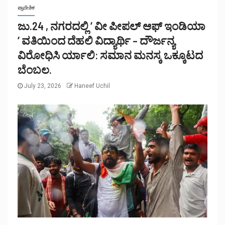
ಪ್ರಾದೇಶಿಕ
ಜು.24 , ನಗರದಲ್ಲಿ ‘ ವೀ ಪೀಪಲ್ ಆಫ್ ಇಂಡಿಯಾ
‘ ವತಿಯಿಂದ ದೆಹಲಿ ವಿದ್ಯಾರ್ಥಿ – ದೌರ್ಜನ್ಯ
ವಿರೋಧಿಸಿ ರ್ಯಾಲಿ: ಸಮಾನ ಮನಸ್ಕ ಒಕ್ಕೂಟದ
ಬೆಂಬಲ.
July 23, 2026
Haneef Uchil