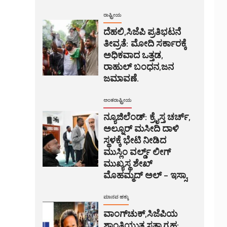
ರಾಷ್ಟ್ರೀಯ
ದೆಹಲಿ,ಸಿಜೆಪಿ ಪ್ರತಿಭಟನೆ
ತೀವ್ರತೆ: ಮೋದಿ ಸರ್ಕಾರಕ್ಕೆ
ಅಧಿಕವಾದ ಒತ್ತಡ,
ರಾಹುಲ್ ಬಂಧನ,ಜನ
ಜಮಾವಣೆ.
ಅಂತರಾಷ್ಟ್ರೀಯ
ನ್ಯೂಜಿಲೆಂಡ್: ಕ್ರೈಸ್ತ ಚರ್ಚ್,
ಅಲ್ನೂರ್ ಮಸೀದಿ ದಾಳಿ
ಸ್ಥಳಕ್ಕೆ ಭೇಟಿ ನೀಡಿದ
ಮುಸ್ಲಿಂ ವರ್ಲ್ಡ್ ಲೀಗ್
ಮುಖ್ಯಸ್ಥ ಶೇಖ್
ಮೊಹಮ್ಮದ್ ಅಲ್ – ಇಸ್ಸಾ.
ಮಾನವ ಹಕ್ಕು
ವಾಂಗ್‌ಚುಕ್,ಸಿಜೆಪಿಯ
ಶಾಂತಿಯುತ ಸತ್ಯಾಗ್ರಹ: