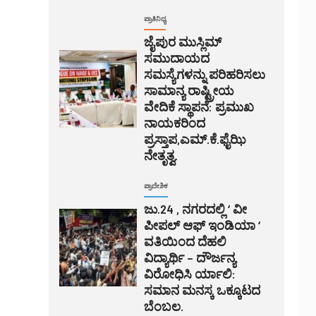
ಪ್ರಾತಿನಿಧ್ಯ
ಜೈಪುರ ಮುಸ್ಲಿಮ್
ಸಮುದಾಯದ
ಸಮಸ್ಯೆಗಳನ್ನು ಪರಿಹರಿಸಲು
ಸಾಮಾನ್ಯ ರಾಷ್ಟ್ರೀಯ
ವೇದಿಕೆ ಸ್ಥಾಪನೆ: ಪ್ರಮುಖ
ನಾಯಕರಿಂದ
ಪ್ರಸ್ತಾಪ,ಎಮ್.ಕೆ.ಫೈಝಿ
ನೇತೃತ್ವ.
ಪ್ರಾದೇಶಿಕ
ಜು.24 , ನಗರದಲ್ಲಿ ‘ ವೀ
ಪೀಪಲ್ ಆಫ್ ಇಂಡಿಯಾ ‘
ವತಿಯಿಂದ ದೆಹಲಿ
ವಿದ್ಯಾರ್ಥಿ – ದೌರ್ಜನ್ಯ
ವಿರೋಧಿಸಿ ರ್ಯಾಲಿ:
ಸಮಾನ ಮನಸ್ಕ ಒಕ್ಕೂಟದ
ಬೆಂಬಲ.