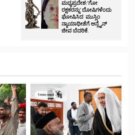
ಮಧ್ಯಪ್ರದೇಶ:’ಗೋ
ರಕ್ಷಕರನ್ನು’ ದೋಷಿಗಳೆಂದು
ಘೋಷಿಸಿದ ಮುಸ್ಲಿಂ
ನ್ಯಾಯಾಧೀಶೆಗೆ ಆನ್ಲೈನ್
ಜೀವ ಬೆದರಿಕೆ.
1 min read