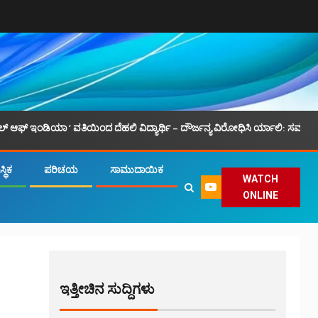
ಡಿಯಾ ‘ ವತಿಯಿಂದ ದೆಹಲಿ ವಿದ್ಯಾರ್ಥಿ – ದೌರ್ಜನ್ಯ ವಿರೋಧಿಸಿ ರ್ಯಾಲಿ: ಸಮಾನ ಮನಸ್ಕ ಒಕ
್ಥಿಕ
ಪರಿಚಯ
ಸಾಮುದಾಯಿಕ
WATCH
ONLINE
ಇತ್ತೀಚಿನ ಸುದ್ದಿಗಳು