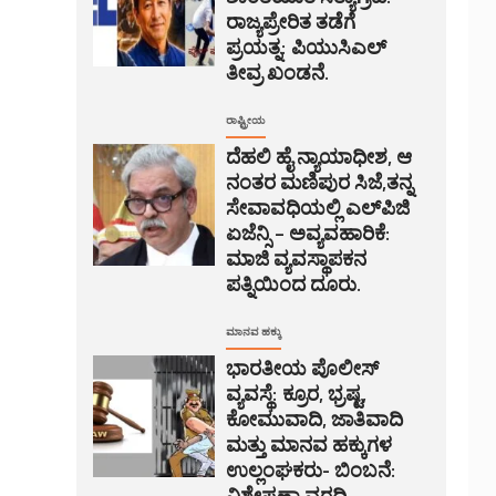
ರಾಜ್ಯಪ್ರೇರಿತ ತಡೆಗೆ
ಪ್ರಯತ್ನ: ಪಿಯುಸಿಎಲ್
ತೀವ್ರ ಖಂಡನೆ.
ರಾಷ್ಟ್ರೀಯ
ದೆಹಲಿ ಹೈ ನ್ಯಾಯಾಧೀಶ, ಆ
ನಂತರ ಮಣಿಪುರ ಸಿಜೆ,ತನ್ನ
ಸೇವಾವಧಿಯಲ್ಲಿ ಎಲ್‌ಪಿಜಿ
ಏಜೆನ್ಸಿ – ಅವ್ಯವಹಾರಿಕೆ:
ಮಾಜಿ ವ್ಯವಸ್ಥಾಪಕನ
ಪತ್ನಿಯಿಂದ ದೂರು.
ಮಾನವ ಹಕ್ಕು
ಭಾರತೀಯ ಪೊಲೀಸ್
ವ್ಯವಸ್ಥೆ: ಕ್ರೂರ, ಭ್ರಷ್ಟ,
ಕೋಮುವಾದಿ, ಜಾತಿವಾದಿ
ಮತ್ತು ಮಾನವ ಹಕ್ಕುಗಳ
ಉಲ್ಲಂಘಕರು- ಬಿಂಬನೆ:
ವಿಶ್ಲೇಷಣಾ ವರದಿ.