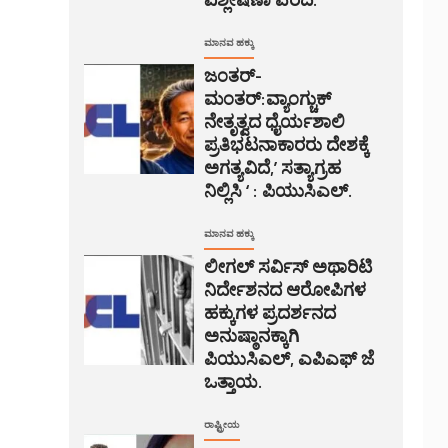
ಮಾನವ ಹಕ್ಕು
ಜಂತರ್-
ಮಂತರ್:ವ್ಯಾಂಗ್ಚುಕ್
ನೇತೃತ್ವದ ಧೈರ್ಯಶಾಲಿ
ಪ್ರತಿಭಟನಾಕಾರರು ದೇಶಕ್ಕೆ
ಅಗತ್ಯವಿದೆ,’ ಸತ್ಯಾಗ್ರಹ
ನಿಲ್ಲಿಸಿ ‘ : ಪಿಯುಸಿಎಲ್.
ಮಾನವ ಹಕ್ಕು
ಲೀಗಲ್ ಸರ್ವಿಸ್ ಅಥಾರಿಟಿ
ನಿರ್ದೇಶನದ ಆರೋಪಿಗಳ
ಹಕ್ಕುಗಳ ಪ್ರದರ್ಶನದ
ಅನುಷ್ಠಾನಕ್ಕಾಗಿ
ಪಿಯುಸಿಎಲ್, ಎಪಿಎಫ್ ಜೆ
ಒತ್ತಾಯ.
ರಾಷ್ಟ್ರೀಯ