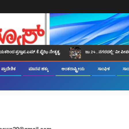
್ತಾಪ,ಎಮ್.ಕೆ.ಫೈಝಿ ನೇತೃತ್ವ.
ಜು.24 , ನಗರದಲ್ಲಿ ‘ ವೀ ಪೀಪಲ್ ಆಫ್ ಇಂ
ಪ್ರಾದೇಶಿಕ
ಮಾನವ ಹಕ್ಕು
ಅಂತರಾಷ್ಟ್ರೀಯ
ಸಾಂಘಿಕ
ಸಾಂಸ