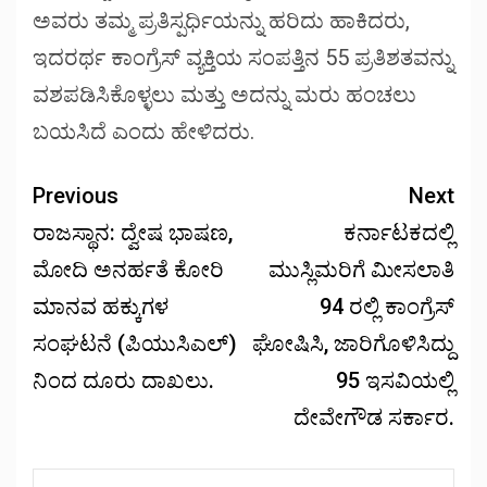
ಅವರು ತಮ್ಮ ಪ್ರತಿಸ್ಪರ್ಧಿಯನ್ನು ಹರಿದು ಹಾಕಿದರು,
ಇದರರ್ಥ ಕಾಂಗ್ರೆಸ್ ವ್ಯಕ್ತಿಯ ಸಂಪತ್ತಿನ 55 ಪ್ರತಿಶತವನ್ನು
ವಶಪಡಿಸಿಕೊಳ್ಳಲು ಮತ್ತು ಅದನ್ನು ಮರು ಹಂಚಲು
ಬಯಸಿದೆ ಎಂದು ಹೇಳಿದರು.
Previous
Next
ರಾಜಸ್ಥಾನ: ದ್ವೇಷ ಭಾಷಣ,
ಕರ್ನಾಟಕದಲ್ಲಿ
ಮೋದಿ ಅನರ್ಹತೆ ಕೋರಿ
ಮುಸ್ಲಿಮರಿಗೆ ಮೀಸಲಾತಿ
ಮಾನವ ಹಕ್ಕುಗಳ
94 ರಲ್ಲಿ ಕಾಂಗ್ರೆಸ್
ಸಂಘಟನೆ (ಪಿಯುಸಿಎಲ್)
ಘೋಷಿಸಿ, ಜಾರಿಗೊಳಿಸಿದ್ದು
ನಿಂದ ದೂರು ದಾಖಲು.
95 ಇಸವಿಯಲ್ಲಿ
ದೇವೇಗೌಡ ಸರ್ಕಾರ.