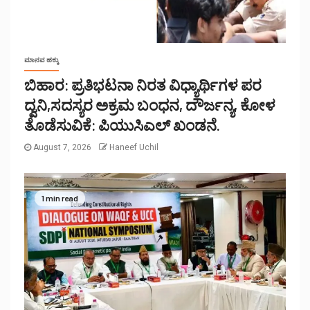
ಮಾನವ ಹಕ್ಕು
ಬಿಹಾರ: ಪ್ರತಿಭಟನಾ ನಿರತ ವಿಧ್ಯಾರ್ಥಿಗಳ ಪರ
ದ್ವನಿ,ಸದಸ್ಯರ ಅಕ್ರಮ ಬಂಧನ, ದೌರ್ಜನ್ಯ, ಕೋಳ
ತೊಡೆಸುವಿಕೆ: ಪಿಯುಸಿಎಲ್ ಖಂಡನೆ.
August 7, 2026
Haneef Uchil
1 min read