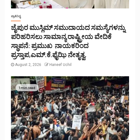
ಪ್ರಾತಿನಿಧ್ಯ
ಜೈಪುರ ಮುಸ್ಲಿಮ್ ಸಮುದಾಯದ ಸಮಸ್ಯೆಗಳನ್ನು
ಪರಿಹರಿಸಲು ಸಾಮಾನ್ಯ ರಾಷ್ಟ್ರೀಯ ವೇದಿಕೆ
ಸ್ಥಾಪನೆ: ಪ್ರಮುಖ ನಾಯಕರಿಂದ
ಪ್ರಸ್ತಾಪ,ಎಮ್.ಕೆ.ಫೈಝಿ ನೇತೃತ್ವ.
August 2, 2026
Haneef Uchil
1 min read