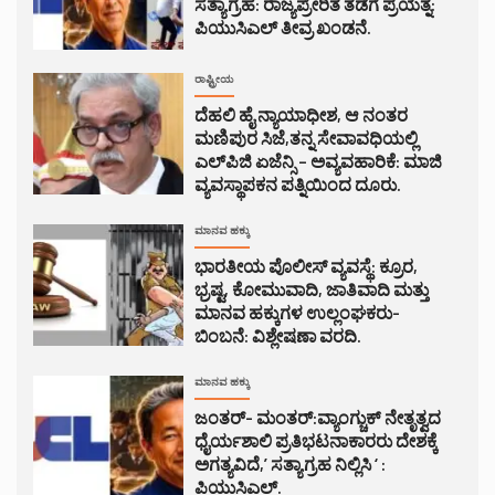
ಸತ್ಯಾಗ್ರಹ: ರಾಜ್ಯಪ್ರೇರಿತ ತಡೆಗೆ ಪ್ರಯತ್ನ:
ಪಿಯುಸಿಎಲ್ ತೀವ್ರ ಖಂಡನೆ.
ರಾಷ್ಟ್ರೀಯ
ದೆಹಲಿ ಹೈ ನ್ಯಾಯಾಧೀಶ, ಆ ನಂತರ
ಮಣಿಪುರ ಸಿಜೆ,ತನ್ನ ಸೇವಾವಧಿಯಲ್ಲಿ
ಎಲ್‌ಪಿಜಿ ಏಜೆನ್ಸಿ – ಅವ್ಯವಹಾರಿಕೆ: ಮಾಜಿ
ವ್ಯವಸ್ಥಾಪಕನ ಪತ್ನಿಯಿಂದ ದೂರು.
ಮಾನವ ಹಕ್ಕು
ಭಾರತೀಯ ಪೊಲೀಸ್ ವ್ಯವಸ್ಥೆ: ಕ್ರೂರ,
ಭ್ರಷ್ಟ, ಕೋಮುವಾದಿ, ಜಾತಿವಾದಿ ಮತ್ತು
ಮಾನವ ಹಕ್ಕುಗಳ ಉಲ್ಲಂಘಕರು-
ಬಿಂಬನೆ: ವಿಶ್ಲೇಷಣಾ ವರದಿ.
ಮಾನವ ಹಕ್ಕು
ಜಂತರ್- ಮಂತರ್:ವ್ಯಾಂಗ್ಚುಕ್ ನೇತೃತ್ವದ
ಧೈರ್ಯಶಾಲಿ ಪ್ರತಿಭಟನಾಕಾರರು ದೇಶಕ್ಕೆ
ಅಗತ್ಯವಿದೆ,’ ಸತ್ಯಾಗ್ರಹ ನಿಲ್ಲಿಸಿ ‘ :
ಪಿಯುಸಿಎಲ್.