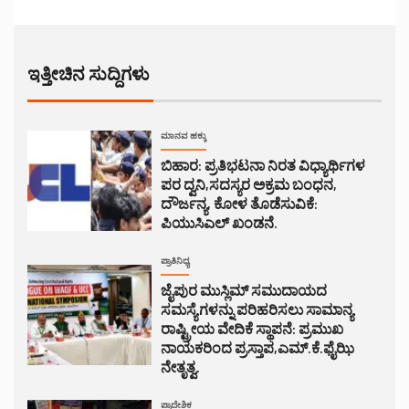
ಇತ್ತೀಚಿನ ಸುದ್ದಿಗಳು
ಮಾನವ ಹಕ್ಕು
ಬಿಹಾರ: ಪ್ರತಿಭಟನಾ ನಿರತ ವಿಧ್ಯಾರ್ಥಿಗಳ
ಪರ ದ್ವನಿ,ಸದಸ್ಯರ ಅಕ್ರಮ ಬಂಧನ,
ದೌರ್ಜನ್ಯ, ಕೋಳ ತೊಡೆಸುವಿಕೆ:
ಪಿಯುಸಿಎಲ್ ಖಂಡನೆ.
ಪ್ರಾತಿನಿಧ್ಯ
ಜೈಪುರ ಮುಸ್ಲಿಮ್ ಸಮುದಾಯದ
ಸಮಸ್ಯೆಗಳನ್ನು ಪರಿಹರಿಸಲು ಸಾಮಾನ್ಯ
ರಾಷ್ಟ್ರೀಯ ವೇದಿಕೆ ಸ್ಥಾಪನೆ: ಪ್ರಮುಖ
ನಾಯಕರಿಂದ ಪ್ರಸ್ತಾಪ,ಎಮ್.ಕೆ.ಫೈಝಿ
ನೇತೃತ್ವ.
ಪ್ರಾದೇಶಿಕ