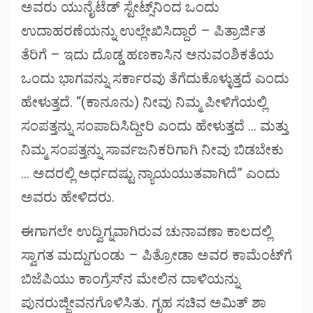
ಅವರು ಯುನೈಟೆಡ್ ಸ್ಟೇಟ್ಸ್‌ನಿಂದ ಒಂದು
ಉದಾಹರಣೆಯನ್ನು ಉಲ್ಲೇಖಿಸಿದ್ದಾರೆ – ಪಿತ್ರಾರ್ಜಿತ
ತೆರಿಗೆ – ಇದು ದೊಡ್ಡ ಹಣಕಾಸಿನ ಆನುವಂಶಿಕತೆಯ
ಒಂದು ಭಾಗವನ್ನು ಸರ್ಕಾರವು ತೆಗೆದುಕೊಳ್ಳುತ್ತದೆ ಎಂದು
ಹೇಳುತ್ತದೆ. “(ಕಾನೂನು) ನೀವು ನಿಮ್ಮ ಪೀಳಿಗೆಯಲ್ಲಿ
ಸಂಪತ್ತನ್ನು ಸಂಪಾದಿಸಿದ್ದೀರಿ ಎಂದು ಹೇಳುತ್ತದೆ … ಮತ್ತು
ನಿಮ್ಮ ಸಂಪತ್ತನ್ನು ಸಾರ್ವಜನಿಕರಿಗಾಗಿ ನೀವು ಬಿಡಬೇಕು
… ಅದರಲ್ಲಿ ಅರ್ಧದಷ್ಟು ನ್ಯಾಯಯುತವಾಗಿದೆ” ಎಂದು
ಅವರು ಹೇಳಿದರು.
ಈಗಾಗಲೇ ಉದ್ವಿಗ್ನವಾಗಿರುವ ಚುನಾವಣಾ ಕಾಲದಲ್ಲಿ
ಸ್ವಾಗತ ಮದ್ದುಗುಂಡು – ಪಿತ್ರೋಡಾ ಅವರ ಕಾಮೆಂಟ್‌ಗೆ
ಬಿಜೆಪಿಯು ಕಾಂಗ್ರೆಸ್‌ನ ಮೇಲಿನ ದಾಳಿಯನ್ನು
ಪುನರುಜ್ಜೀವನಗೊಳಿಸಿತು. ಗೃಹ ಸಚಿವ ಅಮಿತ್ ಶಾ