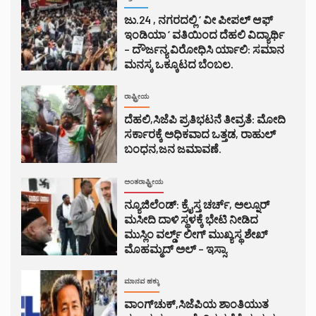
ಜು.24 , ನಗರದಲ್ಲಿ ‘ ವೀ ಪೀಪಲ್ ಆಫ್
ಇಂಡಿಯಾ ‘ ವತಿಯಿಂದ ದೆಹಲಿ ವಿದ್ಯಾರ್ಥಿ
– ದೌರ್ಜನ್ಯ ವಿರೋಧಿಸಿ ರ್ಯಾಲಿ: ಸಮಾನ
ಮನಸ್ಕ ಒಕ್ಕೂಟದ ಬೆಂಬಲ.
ರಾಷ್ಟ್ರೀಯ
ದೆಹಲಿ,ಸಿಜೆಪಿ ಪ್ರತಿಭಟನೆ ತೀವ್ರತೆ: ಮೋದಿ
ಸರ್ಕಾರಕ್ಕೆ ಅಧಿಕವಾದ ಒತ್ತಡ, ರಾಹುಲ್
ಬಂಧನ,ಜನ ಜಮಾವಣೆ.
ಅಂತರಾಷ್ಟ್ರೀಯ
ನ್ಯೂಜಿಲೆಂಡ್: ಕ್ರೈಸ್ತ ಚರ್ಚ್, ಅಲ್ನೂರ್
ಮಸೀದಿ ದಾಳಿ ಸ್ಥಳಕ್ಕೆ ಭೇಟಿ ನೀಡಿದ
ಮುಸ್ಲಿಂ ವರ್ಲ್ಡ್ ಲೀಗ್ ಮುಖ್ಯಸ್ಥ ಶೇಖ್
ಮೊಹಮ್ಮದ್ ಅಲ್ – ಇಸ್ಸಾ.
ಮಾನವ ಹಕ್ಕು
ವಾಂಗ್‌ಚುಕ್,ಸಿಜೆಪಿಯ ಶಾಂತಿಯುತ