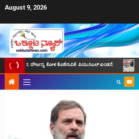
August 9, 2026
ಬಂಧನ, ದೌರ್ಜನ್ಯ, ಕೋಳ ತೊಡೆಸುವಿಕೆ: ಪಿಯುಸಿಎಲ್ ಖಂಡನೆ.
ಜೈಪುರ ಮುಸ್ಲಿ