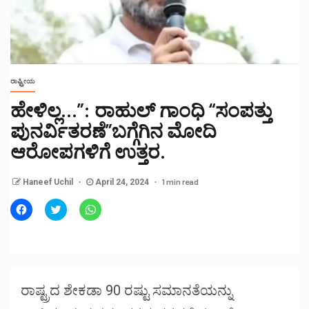
ರಾಷ್ಟ್ರೀಯ
ಹೇಳಿಲ್ಲ…”: ರಾಹುಲ್ ಗಾಂಧಿ “ಸಂಪತ್ತು
ಪುನರ್ವಿತರಣೆ”ಬಗ್ಗೆಗಿನ ಮೋದಿ
ಆರೋಪಗಳಿಗೆ ಉತ್ತರ.
1 min read
Haneef Uchil
April 24, 2024
Click
Click
Click
to
to
to
share
share
share
on
on
on
Facebook
Twitter
WhatsApp
(Opens
(Opens
(Opens
in
in
in
new
new
new
window)
window)
window)
ರಾಷ್ಟ್ರದ ಶೇಕಡಾ 90 ರಷ್ಟು ಸಮಾನತೆಯನ್ನು