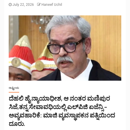
July 22, 2026
Haneef Uchil
ರಾಷ್ಟ್ರೀಯ
ದೆಹಲಿ ಹೈ ನ್ಯಾಯಾಧೀಶ, ಆ ನಂತರ ಮಣಿಪುರ
ಸಿಜೆ,ತನ್ನ ಸೇವಾವಧಿಯಲ್ಲಿ ಎಲ್‌ಪಿಜಿ ಏಜೆನ್ಸಿ –
ಅವ್ಯವಹಾರಿಕೆ: ಮಾಜಿ ವ್ಯವಸ್ಥಾಪಕನ ಪತ್ನಿಯಿಂದ
ದೂರು.