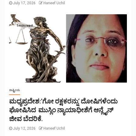
July 17, 2026
Haneef Uchil
1 min read
ರಾಷ್ಟ್ರೀಯ
ಮಧ್ಯಪ್ರದೇಶ:’ಗೋ ರಕ್ಷಕರನ್ನು’ ದೋಷಿಗಳೆಂದು
ಘೋಷಿಸಿದ ಮುಸ್ಲಿಂ ನ್ಯಾಯಾಧೀಶೆಗೆ ಆನ್ಲೈನ್
ಜೀವ ಬೆದರಿಕೆ.
July 12, 2026
Haneef Uchil