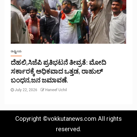
ರಾಷ್ಟ್ರೀಯ
ದೆಹಲಿ,ಸಿಜೆಪಿ ಪ್ರತಿಭಟನೆ ತೀವ್ರತೆ: ಮೋದಿ
ಸರ್ಕಾರಕ್ಕೆ ಅಧಿಕವಾದ ಒತ್ತಡ, ರಾಹುಲ್
ಬಂಧನ,ಜನ ಜಮಾವಣೆ.
July 22, 2026
Haneef Uchil
Copyright ©vokkutanews.com All rights
reserved.