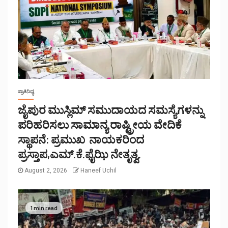
ಪ್ರಾತಿನಿಧ್ಯ
ಜೈಪುರ ಮುಸ್ಲಿಮ್ ಸಮುದಾಯದ ಸಮಸ್ಯೆಗಳನ್ನು
ಪರಿಹರಿಸಲು ಸಾಮಾನ್ಯ ರಾಷ್ಟ್ರೀಯ ವೇದಿಕೆ
ಸ್ಥಾಪನೆ: ಪ್ರಮುಖ ನಾಯಕರಿಂದ
ಪ್ರಸ್ತಾಪ,ಎಮ್.ಕೆ.ಫೈಝಿ ನೇತೃತ್ವ.
August 2, 2026
Haneef Uchil
1 min read