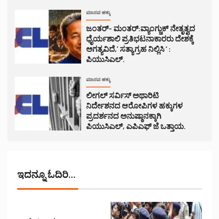
ಮಾನವ ಹಕ್ಕು
ಜಂತರ್- ಮಂತರ್:ವ್ಯಾಂಗ್ಚುಕ್ ನೇತೃತ್ವದ
ಧೈರ್ಯಶಾಲಿ ಪ್ರತಿಭಟನಾಕಾರರು ದೇಶಕ್ಕೆ
ಅಗತ್ಯವಿದೆ,’ ಸತ್ಯಾಗ್ರಹ ನಿಲ್ಲಿಸಿ ‘ :
ಪಿಯುಸಿಎಲ್.
ಮಾನವ ಹಕ್ಕು
ಲೀಗಲ್ ಸರ್ವಿಸ್ ಅಥಾರಿಟಿ
ನಿರ್ದೇಶನದ ಆರೋಪಿಗಳ ಹಕ್ಕುಗಳ
ಪ್ರದರ್ಶನದ ಅನುಷ್ಠಾನಕ್ಕಾಗಿ
ಪಿಯುಸಿಎಲ್, ಎಪಿಎಫ್ ಜೆ ಒತ್ತಾಯ.
ಇದನ್ನೂ ಓದಿರಿ...