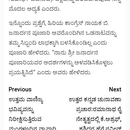
ಮೊದಲ ಆದ್ಯತೆ ಎಂದರು.
ಇನ್ನೊಂದು ಪ್ರಶ್ನೆಗೆ, ಹಿರಿಯ ಕಾಂಗ್ರೆಸ್ ನಾಯಕ ಬಿ.
ಜನಾರ್ದನ ಪೂಜಾರಿ ಅವರೊಂದಿಗಿನ ಒಡನಾಟವನ್ನು
ತಮ್ಮ ಸಿಬ್ಬಂದಿ ಲಾಭಕ್ಕಾಗಿ ಬಳಸಿಕೊಂಡಿಲ್ಲ ಎಂದು
ಪೂಜಾರಿ ಹೇಳಿದರು. “ನಾನು ಶ್ರೀ ಜನಾರ್ದನ
ಪೂಜಾರಿಯವರ ಆದರ್ಶಗಳನ್ನು ಅಳವಡಿಸಿಕೊಳ್ಳಲು
ಪ್ರಯತ್ನಿಸಿದೆ” ಎಂದು ಅವರು ಹೇಳಿದರು.
Previous
Next
ಉತ್ತಮ ವಾಣಿಜ್ಯ
ಉತ್ತರ ಕನ್ನಡ ಚುನಾವಣಾ
ಭವಿಷ್ಯವನ್ನು
ಪ್ರಚಾರ:ರಮಾನಾಥ ರೈ
ನಿರೀಕ್ಷಿಸುತ್ತಿರುವ
ನೇತೃತ್ವದಲ್ಲಿ ಕೆ.ಅಶ್ರಫ್,
ಮಂಗಳೂರಿನ ವ್ಯಾಪಾರಿ
ಶಶಿಧರ ಹೆಗ್ಡೆ,ನವೀನ್