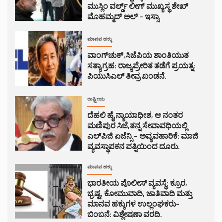
ಮುಸ್ಲಿಂ ವರ್ಲ್ಡ್ ಲೀಗ್ ಮುಖ್ಯಸ್ಥ ಶೇಖ್
ಮೊಹಮ್ಮದ್ ಅಲ್ – ಇಸ್ಸಾ.
ಮಾನವ ಹಕ್ಕು
ವಾಂಗ್‌ಚುಕ್,ಸಿಜೆಪಿಯ ಶಾಂತಿಯುತ
ಸತ್ಯಾಗ್ರಹ: ರಾಜ್ಯಪ್ರೇರಿತ ತಡೆಗೆ ಪ್ರಯತ್ನ:
ಪಿಯುಸಿಎಲ್ ತೀವ್ರ ಖಂಡನೆ.
ರಾಷ್ಟ್ರೀಯ
ದೆಹಲಿ ಹೈ ನ್ಯಾಯಾಧೀಶ, ಆ ನಂತರ
ಮಣಿಪುರ ಸಿಜೆ,ತನ್ನ ಸೇವಾವಧಿಯಲ್ಲಿ
ಎಲ್‌ಪಿಜಿ ಏಜೆನ್ಸಿ – ಅವ್ಯವಹಾರಿಕೆ: ಮಾಜಿ
ವ್ಯವಸ್ಥಾಪಕನ ಪತ್ನಿಯಿಂದ ದೂರು.
ಮಾನವ ಹಕ್ಕು
ಭಾರತೀಯ ಪೊಲೀಸ್ ವ್ಯವಸ್ಥೆ: ಕ್ರೂರ,
ಭ್ರಷ್ಟ, ಕೋಮುವಾದಿ, ಜಾತಿವಾದಿ ಮತ್ತು
ಮಾನವ ಹಕ್ಕುಗಳ ಉಲ್ಲಂಘಕರು-
ಬಿಂಬನೆ: ವಿಶ್ಲೇಷಣಾ ವರದಿ.