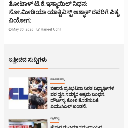
ತೋಟಾಳ್ ಟಿ.ಕೆ.ಇಸ್ಮಾಯಿಲ್ ನಿಧನ:
ಸೋ.ಮೀಡಿಯಾ ಯಾಕ್ಟಿವಿಸ್ಟ್ ಅಶ್ಫಾಕ್ ರವರಿಗೆ ಪಿತೃ
ವಿಯೋಗ:
May 30, 2026
Haneef Uchil
ಇತ್ತೀಚಿನ ಸುದ್ದಿಗಳು
ಮಾನವ ಹಕ್ಕು
ಬಿಹಾರ: ಪ್ರತಿಭಟನಾ ನಿರತ ವಿಧ್ಯಾರ್ಥಿಗಳ
ಪರ ದ್ವನಿ,ಸದಸ್ಯರ ಅಕ್ರಮ ಬಂಧನ,
ದೌರ್ಜನ್ಯ, ಕೋಳ ತೊಡೆಸುವಿಕೆ:
ಪಿಯುಸಿಎಲ್ ಖಂಡನೆ.
ಪ್ರಾತಿನಿಧ್ಯ
ಜೈಪುರ ಮುಸ್ಲಿಮ್ ಸಮುದಾಯದ