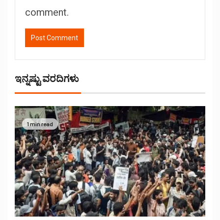
comment.
ಇನ್ನಷ್ಟು ವರದಿಗಳು
1 min read