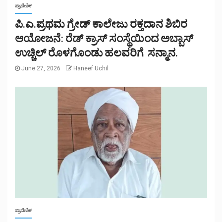
ಪ್ರಾದೇಶಿಕ
ಪಿ.ಎ.ಪ್ರಥಮ ಗ್ರೇಡ್ ಕಾಲೇಜು ರಕ್ತದಾನ ಶಿಬಿರ
ಆಯೋಜನೆ: ರೆಡ್ ಕ್ರಾಸ್ ಸಂಸ್ಥೆಯಿಂದ ಅಬ್ಬಾಸ್
ಉಚ್ಚಿಲ್ ರೊಳಗೊಂಡು ಹಲವರಿಗೆ ಸನ್ಮಾನ.
June 27, 2026
Haneef Uchil
ಪ್ರಾದೇಶಿಕ