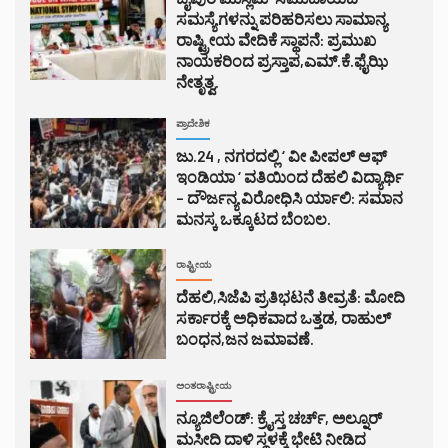
ಸಮಸ್ಯೆಗಳನ್ನು ಪರಿಹರಿಸಲು ಸಾಮಾನ್ಯ
ರಾಷ್ಟ್ರೀಯ ವೇದಿಕೆ ಸ್ಥಾಪನೆ: ಪ್ರಮುಖ
ನಾಯಕರಿಂದ ಪ್ರಸ್ತಾಪ,ಎಮ್.ಕೆ.ಫೈಝಿ
ನೇತೃತ್ವ.
ಪ್ರಾದೇಶಿಕ
ಜು.24 , ನಗರದಲ್ಲಿ ‘ ವೀ ಪೀಪಲ್ ಆಫ್
ಇಂಡಿಯಾ ‘ ವತಿಯಿಂದ ದೆಹಲಿ ವಿದ್ಯಾರ್ಥಿ
– ದೌರ್ಜನ್ಯ ವಿರೋಧಿಸಿ ರ್ಯಾಲಿ: ಸಮಾನ
ಮನಸ್ಕ ಒಕ್ಕೂಟದ ಬೆಂಬಲ.
ರಾಷ್ಟ್ರೀಯ
ದೆಹಲಿ,ಸಿಜೆಪಿ ಪ್ರತಿಭಟನೆ ತೀವ್ರತೆ: ಮೋದಿ
ಸರ್ಕಾರಕ್ಕೆ ಅಧಿಕವಾದ ಒತ್ತಡ, ರಾಹುಲ್
ಬಂಧನ,ಜನ ಜಮಾವಣೆ.
ಅಂತರಾಷ್ಟ್ರೀಯ
ನ್ಯೂಜಿಲೆಂಡ್: ಕ್ರೈಸ್ತ ಚರ್ಚ್, ಅಲ್ನೂರ್
ಮಸೀದಿ ದಾಳಿ ಸ್ಥಳಕ್ಕೆ ಭೇಟಿ ನೀಡಿದ