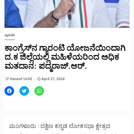
ಪ್ರಾದೇಶಿಕ
ಕಾಂಗ್ರೆಸ್‌ನ ಗ್ಯಾರಂಟಿ ಯೋಜನೆಯಿಂದಾಗಿ
ದ.ಕ ಜಿಲ್ಲೆಯಲ್ಲಿ ಮಹಿಳೆಯರಿಂದ ಅಧಿಕ
ಮತದಾನ: ಪದ್ಮರಾಜ್.ಆರ್.
Haneef Uchil
April 27, 2024
Click
Click
Click
to
to
to
share
share
share
on
on
on
Facebook
Twitter
WhatsApp
(Opens
(Opens
(Opens
in
in
in
new
new
new
window)
window)
window)
ಮಂಗಳೂರು : ದಕ್ಷಿಣ ಕನ್ನಡ ಲೋಕಸಭಾ ಕ್ಷೇತ್ರದ