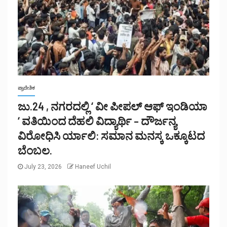
ಪ್ರಾದೇಶಿಕ
ಜು.24 , ನಗರದಲ್ಲಿ ‘ ವೀ ಪೀಪಲ್ ಆಫ್ ಇಂಡಿಯಾ
‘ ವತಿಯಿಂದ ದೆಹಲಿ ವಿದ್ಯಾರ್ಥಿ – ದೌರ್ಜನ್ಯ
ವಿರೋಧಿಸಿ ರ್ಯಾಲಿ: ಸಮಾನ ಮನಸ್ಕ ಒಕ್ಕೂಟದ
ಬೆಂಬಲ.
July 23, 2026
Haneef Uchil