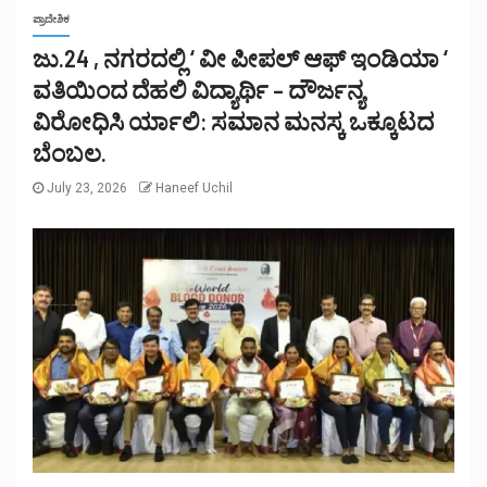
ಪ್ರಾದೇಶಿಕ
ಜು.24 , ನಗರದಲ್ಲಿ ‘ ವೀ ಪೀಪಲ್ ಆಫ್ ಇಂಡಿಯಾ ‘
ವತಿಯಿಂದ ದೆಹಲಿ ವಿದ್ಯಾರ್ಥಿ – ದೌರ್ಜನ್ಯ
ವಿರೋಧಿಸಿ ರ್ಯಾಲಿ: ಸಮಾನ ಮನಸ್ಕ ಒಕ್ಕೂಟದ
ಬೆಂಬಲ.
July 23, 2026
Haneef Uchil