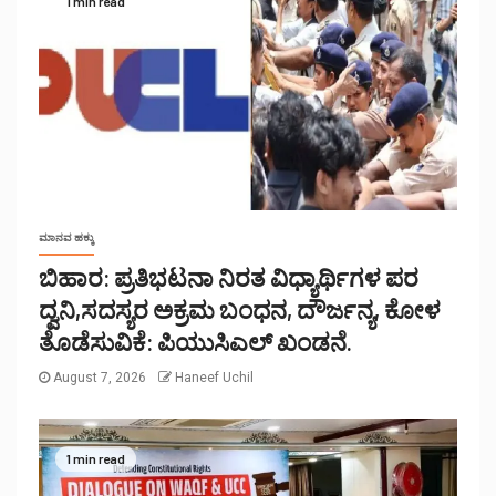
1 min read
ಮಾನವ ಹಕ್ಕು
ಬಿಹಾರ: ಪ್ರತಿಭಟನಾ ನಿರತ ವಿಧ್ಯಾರ್ಥಿಗಳ ಪರ
ದ್ವನಿ,ಸದಸ್ಯರ ಅಕ್ರಮ ಬಂಧನ, ದೌರ್ಜನ್ಯ, ಕೋಳ
ತೊಡೆಸುವಿಕೆ: ಪಿಯುಸಿಎಲ್ ಖಂಡನೆ.
August 7, 2026
Haneef Uchil
1 min read