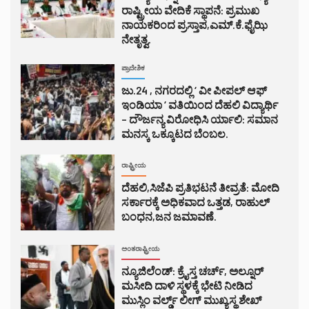
ರಾಷ್ಟ್ರೀಯ ವೇದಿಕೆ ಸ್ಥಾಪನೆ: ಪ್ರಮುಖ
ನಾಯಕರಿಂದ ಪ್ರಸ್ತಾಪ,ಎಮ್.ಕೆ.ಫೈಝಿ
ನೇತೃತ್ವ.
ಪ್ರಾದೇಶಿಕ
ಜು.24 , ನಗರದಲ್ಲಿ ‘ ವೀ ಪೀಪಲ್ ಆಫ್
ಇಂಡಿಯಾ ‘ ವತಿಯಿಂದ ದೆಹಲಿ ವಿದ್ಯಾರ್ಥಿ
– ದೌರ್ಜನ್ಯ ವಿರೋಧಿಸಿ ರ್ಯಾಲಿ: ಸಮಾನ
ಮನಸ್ಕ ಒಕ್ಕೂಟದ ಬೆಂಬಲ.
ರಾಷ್ಟ್ರೀಯ
ದೆಹಲಿ,ಸಿಜೆಪಿ ಪ್ರತಿಭಟನೆ ತೀವ್ರತೆ: ಮೋದಿ
ಸರ್ಕಾರಕ್ಕೆ ಅಧಿಕವಾದ ಒತ್ತಡ, ರಾಹುಲ್
ಬಂಧನ,ಜನ ಜಮಾವಣೆ.
ಅಂತರಾಷ್ಟ್ರೀಯ
ನ್ಯೂಜಿಲೆಂಡ್: ಕ್ರೈಸ್ತ ಚರ್ಚ್, ಅಲ್ನೂರ್
ಮಸೀದಿ ದಾಳಿ ಸ್ಥಳಕ್ಕೆ ಭೇಟಿ ನೀಡಿದ
ಮುಸ್ಲಿಂ ವರ್ಲ್ಡ್ ಲೀಗ್ ಮುಖ್ಯಸ್ಥ ಶೇಖ್