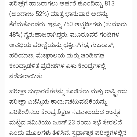
ಪರೀಕ್ಷೆಗೆ ಹಾಜರಾಗಲು ಅರ್ಹತೆ ಹೊಂದಿದ್ದು, 813
(ಅಂದಾಜು 52%) ಮಾತ್ರ ಭಾನುವಾರ ಅದನ್ನು
ತೆಗೆದುಕೊಂಡರು. ಇನ್ನೂ 750 ಅಭ್ಯರ್ಥಿಗಳು (ಸುಮಾರು
48%) ಗೈರುಹಾಜರಾಗಿದ್ದರು. ಮೂರೂವರೆ ಗಂಟೆಗಳ
ಅವಧಿಯ ಪರೀಕ್ಷೆಯನ್ನು ಛತ್ತೀಸ್‌ಗಢ, ಗುಜರಾತ್,
ಹರಿಯಾಣ, ಮೇಘಾಲಯ ಮತ್ತು ಚಂಡೀಗಢ
ಕೇಂದ್ರಾಡಳಿತ ಪ್ರದೇಶಗಳ ಏಳು ಕೇಂದ್ರಗಳಲ್ಲಿ
ನಡೆಸಲಾಯಿತು.
ಪರೀಕ್ಷಾ ಸುಧಾರಣೆಗಳನ್ನು ಸೂಚಿಸಲು ಮತ್ತು ರಾಷ್ಟ್ರೀಯ
ಪರೀಕ್ಷಾ ಏಜೆನ್ಸಿಯ ಕಾರ್ಯಚಟುವಟಿಕೆಯನ್ನು
ಪರಿಶೀಲಿಸಲು ಕೇಂದ್ರ ಶಿಕ್ಷಣ ಸಚಿವಾಲಯದ ಉನ್ನತ
ಮಟ್ಟದ ಸಮಿತಿಯು ಜೂನ್ 23 ರಂದು ಸಭೆ ಸೇರಲಿದೆ
ಎಂದು ಮೂಲಗಳು ತಿಳಿಸಿವೆ. ಸ್ಪರ್ಧಾತ್ಮಕ ಪರೀಕ್ಷೆಗಳಲ್ಲಿನ