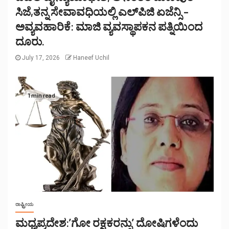
ಸಿಜೆ,ತನ್ನ ಸೇವಾವಧಿಯಲ್ಲಿ ಎಲ್‌ಪಿಜಿ ಏಜೆನ್ಸಿ –
ಅವ್ಯವಹಾರಿಕೆ: ಮಾಜಿ ವ್ಯವಸ್ಥಾಪಕನ ಪತ್ನಿಯಿಂದ
ದೂರು.
July 17, 2026
Haneef Uchil
1 min read
ರಾಷ್ಟ್ರೀಯ
ಮಧ್ಯಪ್ರದೇಶ:’ಗೋ ರಕ್ಷಕರನ್ನು’ ದೋಷಿಗಳೆಂದು