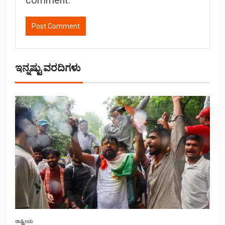
ಇನ್ನಷ್ಟು ವರದಿಗಳು
ರಾಷ್ಟ್ರೀಯ