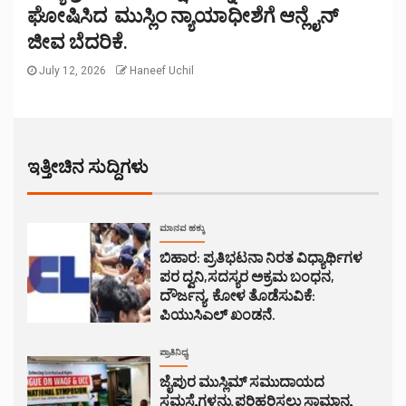
ಘೋಷಿಸಿದ ಮುಸ್ಲಿಂ ನ್ಯಾಯಾಧೀಶೆಗೆ ಆನ್ಲೈನ್
ಜೀವ ಬೆದರಿಕೆ.
July 12, 2026
Haneef Uchil
ಇತ್ತೀಚಿನ ಸುದ್ದಿಗಳು
ಮಾನವ ಹಕ್ಕು
ಬಿಹಾರ: ಪ್ರತಿಭಟನಾ ನಿರತ ವಿಧ್ಯಾರ್ಥಿಗಳ
ಪರ ದ್ವನಿ,ಸದಸ್ಯರ ಅಕ್ರಮ ಬಂಧನ,
ದೌರ್ಜನ್ಯ, ಕೋಳ ತೊಡೆಸುವಿಕೆ:
ಪಿಯುಸಿಎಲ್ ಖಂಡನೆ.
ಪ್ರಾತಿನಿಧ್ಯ
ಜೈಪುರ ಮುಸ್ಲಿಮ್ ಸಮುದಾಯದ
ಸಮಸ್ಯೆಗಳನ್ನು ಪರಿಹರಿಸಲು ಸಾಮಾನ್ಯ