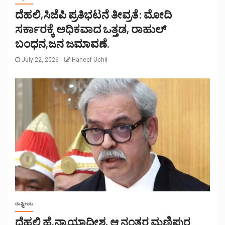
ದೆಹಲಿ,ಸಿಜೆಪಿ ಪ್ರತಿಭಟನೆ ತೀವ್ರತೆ: ಮೋದಿ
ಸರ್ಕಾರಕ್ಕೆ ಅಧಿಕವಾದ ಒತ್ತಡ, ರಾಹುಲ್
ಬಂಧನ,ಜನ ಜಮಾವಣೆ.
July 22, 2026
Haneef Uchil
ರಾಷ್ಟ್ರೀಯ
ದೆಹಲಿ ಹೈ ನ್ಯಾಯಾಧೀಶ, ಆ ನಂತರ ಮಣಿಪುರ