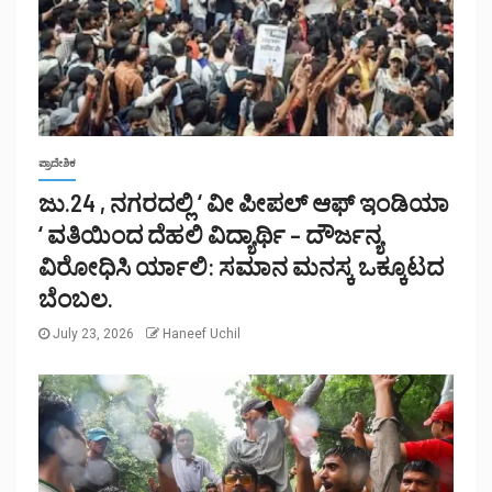
ಪ್ರಾದೇಶಿಕ
ಜು.24 , ನಗರದಲ್ಲಿ ‘ ವೀ ಪೀಪಲ್ ಆಫ್ ಇಂಡಿಯಾ
‘ ವತಿಯಿಂದ ದೆಹಲಿ ವಿದ್ಯಾರ್ಥಿ – ದೌರ್ಜನ್ಯ
ವಿರೋಧಿಸಿ ರ್ಯಾಲಿ: ಸಮಾನ ಮನಸ್ಕ ಒಕ್ಕೂಟದ
ಬೆಂಬಲ.
July 23, 2026
Haneef Uchil