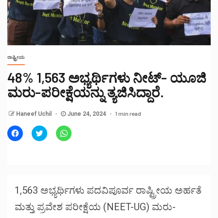
ರಾಷ್ಟ್ರೀಯ
48% 1,563 ಅಭ್ಯರ್ಥಿಗಳು ನೀಟ್- ಯೂಜಿ
ಮರು-ಪರೀಕ್ಷೆಯನ್ನು ತ್ಯಜಿಸಿದ್ದಾರೆ.
1 min read
Haneef Uchil
June 24, 2024
Click
Click
Click
to
to
to
share
share
share
on
on
on
Facebook
Twitter
WhatsApp
(Opens
(Opens
(Opens
in
in
in
new
new
new
window)
window)
window)
1,563 ಅಭ್ಯರ್ಥಿಗಳು ಪದವಿಪೂರ್ವ ರಾಷ್ಟ್ರೀಯ ಅರ್ಹತೆ
ಮತ್ತು ಪ್ರವೇಶ ಪರೀಕ್ಷೆಯ (NEET-UG) ಮರು-