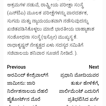
ಅಕ್ರಮಗಳ ನಡುವೆ, ರಾಷ್ಟ್ರೀಯ ಪರೀಕ್ಷಾ ಸಂಸ್ಥೆ
(ಎನ್‌ಟಿಎ) ಮೂಲಕ ಪರೀಕ್ಷೆಗಳನ್ನು ಪಾರದರ್ಶಕ,
ಸುಗಮ ಮತ್ತು ನ್ಯಾಯಯುತವಾಗಿ ನಡೆಸುವುದನ್ನು
ಖಚಿತಪಡಿಸಿಕೊಳ್ಳಲು ಮಾಜಿ ಭಾರತೀಯ ಬಾಹ್ಯಾಕಾಶ
ಸಂಶೋಧನಾ ಸಂಸ್ಥೆ (ಇಸ್ರೋ) ಮುಖ್ಯಸ್ಥ ಕೆ.
ರಾಧಾಕೃಷ್ಣನ್ ನೇತೃತ್ವದ ಏಳು ಸದಸ್ಯರ ಸಮಿತಿಗೆ
ಸಚಿವಾಲಯ ಶನಿವಾರ ಸೂಚನೆ ನೀಡಿದೆ. ).
Previous
Next
ಅರವಿಂದ್ ಕೇಜ್ರಿವಾಲ್‌ಗೆ
ಪ್ರಧಾನಿ ಮೋದಿಯವರ
ಜಾಮೀನು: ಜಾರಿ
ತುರ್ತು ಹೇಳಿಕೆಗೆ,
ನಿರ್ದೇಶನಾಲಯ ದೆಹಲಿ
ಪಾರ್ಲಿಮೆಂಟ್ ಎದುರಿಗೆ
ಹೈಕೋರ್ಟ್‌ನ ಮೊರೆ
ಪ್ರತಿಭಟಿಸಿದ ಖರ್ಗೆ