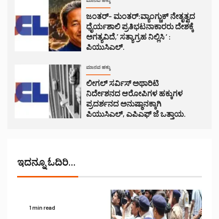
ಮಾನವ ಹಕ್ಕು
ಜಂತರ್- ಮಂತರ್:ವ್ಯಾಂಗ್ಚುಕ್ ನೇತೃತ್ವದ
ಧೈರ್ಯಶಾಲಿ ಪ್ರತಿಭಟನಾಕಾರರು ದೇಶಕ್ಕೆ
ಅಗತ್ಯವಿದೆ,’ ಸತ್ಯಾಗ್ರಹ ನಿಲ್ಲಿಸಿ ‘ :
ಪಿಯುಸಿಎಲ್.
ಮಾನವ ಹಕ್ಕು
ಲೀಗಲ್ ಸರ್ವಿಸ್ ಅಥಾರಿಟಿ
ನಿರ್ದೇಶನದ ಆರೋಪಿಗಳ ಹಕ್ಕುಗಳ
ಪ್ರದರ್ಶನದ ಅನುಷ್ಠಾನಕ್ಕಾಗಿ
ಪಿಯುಸಿಎಲ್, ಎಪಿಎಫ್ ಜೆ ಒತ್ತಾಯ.
ಇದನ್ನೂ ಓದಿರಿ...
1 min read