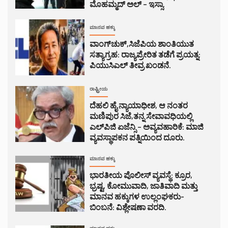
ಮೊಹಮ್ಮದ್ ಅಲ್ – ಇಸ್ಸಾ.
ಮಾನವ ಹಕ್ಕು
ವಾಂಗ್‌ಚುಕ್,ಸಿಜೆಪಿಯ ಶಾಂತಿಯುತ
ಸತ್ಯಾಗ್ರಹ: ರಾಜ್ಯಪ್ರೇರಿತ ತಡೆಗೆ ಪ್ರಯತ್ನ:
ಪಿಯುಸಿಎಲ್ ತೀವ್ರ ಖಂಡನೆ.
ರಾಷ್ಟ್ರೀಯ
ದೆಹಲಿ ಹೈ ನ್ಯಾಯಾಧೀಶ, ಆ ನಂತರ
ಮಣಿಪುರ ಸಿಜೆ,ತನ್ನ ಸೇವಾವಧಿಯಲ್ಲಿ
ಎಲ್‌ಪಿಜಿ ಏಜೆನ್ಸಿ – ಅವ್ಯವಹಾರಿಕೆ: ಮಾಜಿ
ವ್ಯವಸ್ಥಾಪಕನ ಪತ್ನಿಯಿಂದ ದೂರು.
ಮಾನವ ಹಕ್ಕು
ಭಾರತೀಯ ಪೊಲೀಸ್ ವ್ಯವಸ್ಥೆ: ಕ್ರೂರ,
ಭ್ರಷ್ಟ, ಕೋಮುವಾದಿ, ಜಾತಿವಾದಿ ಮತ್ತು
ಮಾನವ ಹಕ್ಕುಗಳ ಉಲ್ಲಂಘಕರು-
ಬಿಂಬನೆ: ವಿಶ್ಲೇಷಣಾ ವರದಿ.