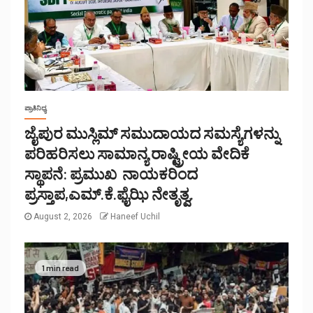
ಪ್ರಾತಿನಿಧ್ಯ
ಜೈಪುರ ಮುಸ್ಲಿಮ್ ಸಮುದಾಯದ ಸಮಸ್ಯೆಗಳನ್ನು
ಪರಿಹರಿಸಲು ಸಾಮಾನ್ಯ ರಾಷ್ಟ್ರೀಯ ವೇದಿಕೆ
ಸ್ಥಾಪನೆ: ಪ್ರಮುಖ ನಾಯಕರಿಂದ
ಪ್ರಸ್ತಾಪ,ಎಮ್.ಕೆ.ಫೈಝಿ ನೇತೃತ್ವ.
August 2, 2026
Haneef Uchil
1 min read