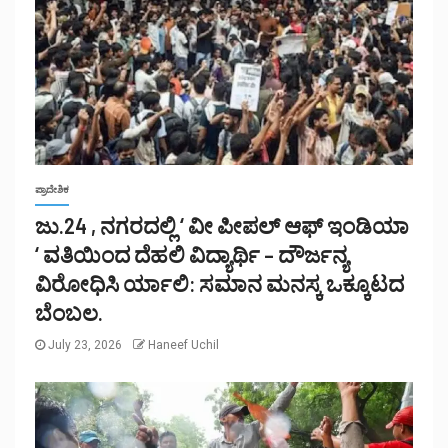
ಪ್ರಾದೇಶಿಕ
ಜು.24 , ನಗರದಲ್ಲಿ ‘ ವೀ ಪೀಪಲ್ ಆಫ್ ಇಂಡಿಯಾ
‘ ವತಿಯಿಂದ ದೆಹಲಿ ವಿದ್ಯಾರ್ಥಿ – ದೌರ್ಜನ್ಯ
ವಿರೋಧಿಸಿ ರ್ಯಾಲಿ: ಸಮಾನ ಮನಸ್ಕ ಒಕ್ಕೂಟದ
ಬೆಂಬಲ.
July 23, 2026
Haneef Uchil