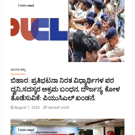
1 min read
ಮಾನವ ಹಕ್ಕು
ಬಿಹಾರ: ಪ್ರತಿಭಟನಾ ನಿರತ ವಿಧ್ಯಾರ್ಥಿಗಳ ಪರ
ದ್ವನಿ,ಸದಸ್ಯರ ಅಕ್ರಮ ಬಂಧನ, ದೌರ್ಜನ್ಯ, ಕೋಳ
ತೊಡೆಸುವಿಕೆ: ಪಿಯುಸಿಎಲ್ ಖಂಡನೆ.
August 7, 2026
Haneef Uchil
1 min read