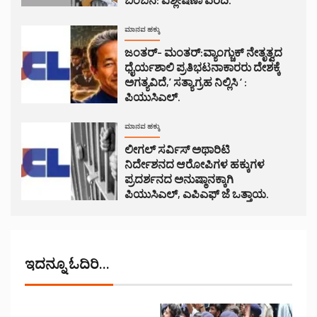
ಮಾನವ ಹಕ್ಕು
ಜಂತರ್- ಮಂತರ್:ವ್ಯಾಂಗ್ಚುಕ್ ನೇತೃತ್ವದ
ಧೈರ್ಯಶಾಲಿ ಪ್ರತಿಭಟನಾಕಾರರು ದೇಶಕ್ಕೆ
ಅಗತ್ಯವಿದೆ,’ ಸತ್ಯಾಗ್ರಹ ನಿಲ್ಲಿಸಿ ‘ :
ಪಿಯುಸಿಎಲ್.
ಮಾನವ ಹಕ್ಕು
ಲೀಗಲ್ ಸರ್ವಿಸ್ ಅಥಾರಿಟಿ
ನಿರ್ದೇಶನದ ಆರೋಪಿಗಳ ಹಕ್ಕುಗಳ
ಪ್ರದರ್ಶನದ ಅನುಷ್ಠಾನಕ್ಕಾಗಿ
ಪಿಯುಸಿಎಲ್, ಎಪಿಎಫ್ ಜೆ ಒತ್ತಾಯ.
ಇದನ್ನೂ ಓದಿರಿ...