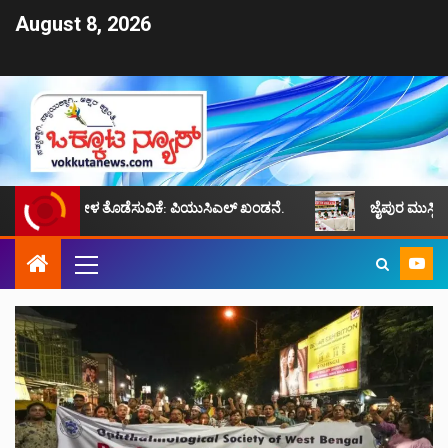
August 8, 2026
್ಯ, ಕೋಳ ತೊಡೆಸುವಿಕೆ: ಪಿಯುಸಿಎಲ್ ಖಂಡನೆ.
ಜೈಪುರ ಮುಸ್ಲಿಮ್ ಸಮುದಾಯದ ಸ