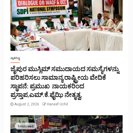
ಪ್ರಾತಿನಿಧ್ಯ
ಜೈಪುರ ಮುಸ್ಲಿಮ್ ಸಮುದಾಯದ ಸಮಸ್ಯೆಗಳನ್ನು
ಪರಿಹರಿಸಲು ಸಾಮಾನ್ಯ ರಾಷ್ಟ್ರೀಯ ವೇದಿಕೆ
ಸ್ಥಾಪನೆ: ಪ್ರಮುಖ ನಾಯಕರಿಂದ
ಪ್ರಸ್ತಾಪ,ಎಮ್.ಕೆ.ಫೈಝಿ ನೇತೃತ್ವ.
August 2, 2026
Haneef Uchil
1 min read