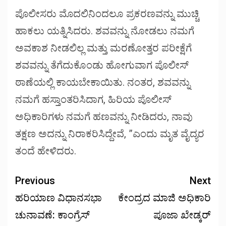
ಪೊಲೀಸರು ಮೊದಲಿನಿಂದಲೂ ಪ್ರಕರಣವನ್ನು ಮುಚ್ಚಿ
ಹಾಕಲು ಯತ್ನಿಸಿದರು. ಶವವನ್ನು ನೋಡಲು ನಮಗೆ
ಅವಕಾಶ ನೀಡಲಿಲ್ಲ ಮತ್ತು ಮರಣೋತ್ತರ ಪರೀಕ್ಷೆಗೆ
ಶವವನ್ನು ತೆಗೆದುಕೊಂಡು ಹೋಗುವಾಗ ಪೊಲೀಸ್
ಠಾಣೆಯಲ್ಲಿ ಕಾಯಬೇಕಾಯಿತು. ನಂತರ, ಶವವನ್ನು
ನಮಗೆ ಹಸ್ತಾಂತರಿಸಿದಾಗ, ಹಿರಿಯ ಪೊಲೀಸ್
ಅಧಿಕಾರಿಗಳು ನಮಗೆ ಹಣವನ್ನು ನೀಡಿದರು, ನಾವು
ತಕ್ಷಣ ಅದನ್ನು ನಿರಾಕರಿಸಿದ್ದೇವೆ, ”ಎಂದು ಮೃತ ವೈದ್ಯರ
ತಂದೆ ಹೇಳಿದರು.
Previous
Next
ಹರಿಯಾಣ ವಿಧಾನಸಭಾ
ಕೇಂದ್ರದ ಮಾಜಿ ಅಧಿಕಾರಿ
ಚುನಾವಣೆ: ಕಾಂಗ್ರೆಸ್
ಪೂಜಾ ಖೇಡ್ಕರ್