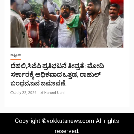
ರಾಷ್ಟ್ರೀಯ
ದೆಹಲಿ,ಸಿಜೆಪಿ ಪ್ರತಿಭಟನೆ ತೀವ್ರತೆ: ಮೋದಿ
ಸರ್ಕಾರಕ್ಕೆ ಅಧಿಕವಾದ ಒತ್ತಡ, ರಾಹುಲ್
ಬಂಧನ,ಜನ ಜಮಾವಣೆ.
July 22, 2026
Haneef Uchil
Copyright ©vokkutanews.com All rights
reserved.