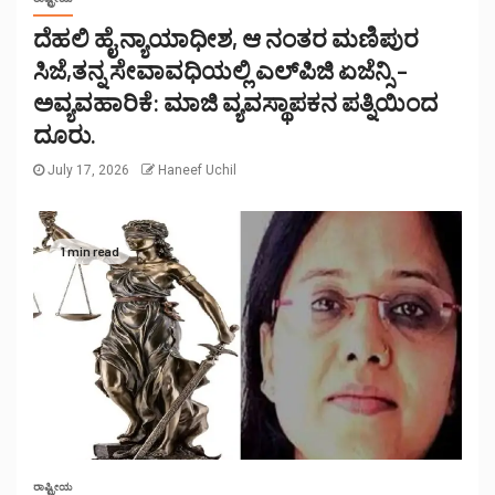
ದೆಹಲಿ ಹೈ ನ್ಯಾಯಾಧೀಶ, ಆ ನಂತರ ಮಣಿಪುರ
ಸಿಜೆ,ತನ್ನ ಸೇವಾವಧಿಯಲ್ಲಿ ಎಲ್‌ಪಿಜಿ ಏಜೆನ್ಸಿ –
ಅವ್ಯವಹಾರಿಕೆ: ಮಾಜಿ ವ್ಯವಸ್ಥಾಪಕನ ಪತ್ನಿಯಿಂದ
ದೂರು.
July 17, 2026
Haneef Uchil
1 min read
ರಾಷ್ಟ್ರೀಯ