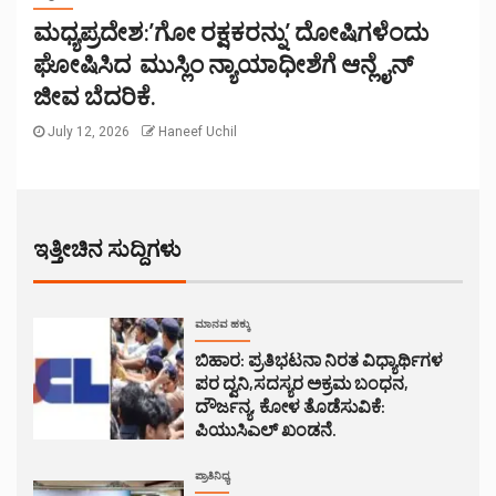
ಮಧ್ಯಪ್ರದೇಶ:’ಗೋ ರಕ್ಷಕರನ್ನು’ ದೋಷಿಗಳೆಂದು
ಘೋಷಿಸಿದ ಮುಸ್ಲಿಂ ನ್ಯಾಯಾಧೀಶೆಗೆ ಆನ್ಲೈನ್
ಜೀವ ಬೆದರಿಕೆ.
July 12, 2026
Haneef Uchil
ಇತ್ತೀಚಿನ ಸುದ್ದಿಗಳು
ಮಾನವ ಹಕ್ಕು
ಬಿಹಾರ: ಪ್ರತಿಭಟನಾ ನಿರತ ವಿಧ್ಯಾರ್ಥಿಗಳ
ಪರ ದ್ವನಿ,ಸದಸ್ಯರ ಅಕ್ರಮ ಬಂಧನ,
ದೌರ್ಜನ್ಯ, ಕೋಳ ತೊಡೆಸುವಿಕೆ:
ಪಿಯುಸಿಎಲ್ ಖಂಡನೆ.
ಪ್ರಾತಿನಿಧ್ಯ