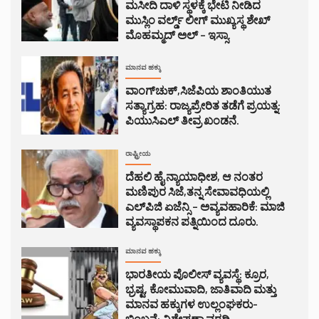
ಮಸೀದಿ ದಾಳಿ ಸ್ಥಳಕ್ಕೆ ಭೇಟಿ ನೀಡಿದ
ಮುಸ್ಲಿಂ ವರ್ಲ್ಡ್ ಲೀಗ್ ಮುಖ್ಯಸ್ಥ ಶೇಖ್
ಮೊಹಮ್ಮದ್ ಅಲ್ – ಇಸ್ಸಾ.
ಮಾನವ ಹಕ್ಕು
ವಾಂಗ್‌ಚುಕ್,ಸಿಜೆಪಿಯ ಶಾಂತಿಯುತ
ಸತ್ಯಾಗ್ರಹ: ರಾಜ್ಯಪ್ರೇರಿತ ತಡೆಗೆ ಪ್ರಯತ್ನ:
ಪಿಯುಸಿಎಲ್ ತೀವ್ರ ಖಂಡನೆ.
ರಾಷ್ಟ್ರೀಯ
ದೆಹಲಿ ಹೈ ನ್ಯಾಯಾಧೀಶ, ಆ ನಂತರ
ಮಣಿಪುರ ಸಿಜೆ,ತನ್ನ ಸೇವಾವಧಿಯಲ್ಲಿ
ಎಲ್‌ಪಿಜಿ ಏಜೆನ್ಸಿ – ಅವ್ಯವಹಾರಿಕೆ: ಮಾಜಿ
ವ್ಯವಸ್ಥಾಪಕನ ಪತ್ನಿಯಿಂದ ದೂರು.
ಮಾನವ ಹಕ್ಕು
ಭಾರತೀಯ ಪೊಲೀಸ್ ವ್ಯವಸ್ಥೆ: ಕ್ರೂರ,
ಭ್ರಷ್ಟ, ಕೋಮುವಾದಿ, ಜಾತಿವಾದಿ ಮತ್ತು
ಮಾನವ ಹಕ್ಕುಗಳ ಉಲ್ಲಂಘಕರು-
ಬಿಂಬನೆ: ವಿಶ್ಲೇಷಣಾ ವರದಿ.