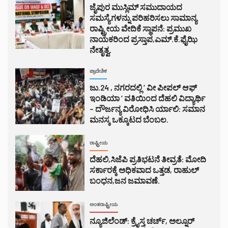
ಜೈಪುರ ಮುಸ್ಲಿಮ್ ಸಮುದಾಯದ
ಸಮಸ್ಯೆಗಳನ್ನು ಪರಿಹರಿಸಲು ಸಾಮಾನ್ಯ
ರಾಷ್ಟ್ರೀಯ ವೇದಿಕೆ ಸ್ಥಾಪನೆ: ಪ್ರಮುಖ
ನಾಯಕರಿಂದ ಪ್ರಸ್ತಾಪ,ಎಮ್.ಕೆ.ಫೈಝಿ
ನೇತೃತ್ವ.
ಪ್ರಾದೇಶಿಕ
ಜು.24 , ನಗರದಲ್ಲಿ ‘ ವೀ ಪೀಪಲ್ ಆಫ್
ಇಂಡಿಯಾ ‘ ವತಿಯಿಂದ ದೆಹಲಿ ವಿದ್ಯಾರ್ಥಿ
– ದೌರ್ಜನ್ಯ ವಿರೋಧಿಸಿ ರ್ಯಾಲಿ: ಸಮಾನ
ಮನಸ್ಕ ಒಕ್ಕೂಟದ ಬೆಂಬಲ.
ರಾಷ್ಟ್ರೀಯ
ದೆಹಲಿ,ಸಿಜೆಪಿ ಪ್ರತಿಭಟನೆ ತೀವ್ರತೆ: ಮೋದಿ
ಸರ್ಕಾರಕ್ಕೆ ಅಧಿಕವಾದ ಒತ್ತಡ, ರಾಹುಲ್
ಬಂಧನ,ಜನ ಜಮಾವಣೆ.
ಅಂತರಾಷ್ಟ್ರೀಯ
ನ್ಯೂಜಿಲೆಂಡ್: ಕ್ರೈಸ್ತ ಚರ್ಚ್, ಅಲ್ನೂರ್