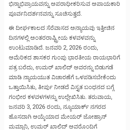
ಭಿನ್ನಾಭಿಪ್ರಾಯವನ್ನು ಅಪರಾಧೀಕರಿಸುವ ಅಪಾಯಕಾರಿ
ಪೂರ್ವನಿದರ್ಶನವನ್ನು ಸೂಚಿಸುತ್ತದೆ.
ಈ ದೀರ್ಘಕಾಲದ ಸೆರೆವಾಸದ ಅನ್ಯಾಯವು ಇತ್ತೀಚಿನ
ದಿನಗಳಲ್ಲಿ ಅಂತರರಾಷ್ಟ್ರೀಯ ಕಳವಳವನ್ನು
ಉಂಟುಮಾಡಿದೆ. ಜನವರಿ 2, 2026 ರಂದು,
ಅಮೆರಿಕದ ಶಾಸಕರ ಗುಂಪು ಭಾರತೀಯ ರಾಯಭಾರಿಗೆ
ಪತ್ರ ಬರೆದು, ಉಮರ್ ಖಾಲಿದ್ ಅವರನ್ನು ಬಿಡುಗಡೆ
ಮಾಡಿ ನ್ಯಾಯಯುತ ವಿಚಾರಣೆಗೆ ಒಳಪಡಿಸಬೇಕೆಂದು
ಒತ್ತಾಯಿಸಿತು, ತೀರ್ಪು ನೀಡದೆ ವಿಸ್ತೃತ ಬಂಧನದ ಬಗ್ಗೆ
ಗಂಭೀರ ಕಳವಳಗಳನ್ನು ಉಲ್ಲೇಖಿಸಿತು. ತರುವಾಯ,
ಜನವರಿ 3, 2026 ರಂದು, ನ್ಯೂಯಾರ್ಕ್ ನಗರದ
ಹೊಸದಾಗಿ ಆಯ್ಕೆಯಾದ ಮೇಯರ್ ಜೋಹ್ರಾನ್
ಮಮ್ದಾನಿ, ಉಮರ್ ಖಾಲಿದ್ ಅವರೊಂದಿಗೆ