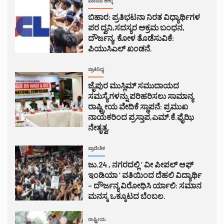
ಮಾನವ ಹಕ್ಕು
ಬಿಹಾರ: ಪ್ರತಿಭಟನಾ ನಿರತ ವಿಧ್ಯಾರ್ಥಿಗಳ
ಪರ ದ್ವನಿ,ಸದಸ್ಯರ ಅಕ್ರಮ ಬಂಧನ,
ದೌರ್ಜನ್ಯ, ಕೋಳ ತೊಡೆಸುವಿಕೆ:
ಪಿಯುಸಿಎಲ್ ಖಂಡನೆ.
ಪ್ರಾತಿನಿಧ್ಯ
ಜೈಪುರ ಮುಸ್ಲಿಮ್ ಸಮುದಾಯದ
ಸಮಸ್ಯೆಗಳನ್ನು ಪರಿಹರಿಸಲು ಸಾಮಾನ್ಯ
ರಾಷ್ಟ್ರೀಯ ವೇದಿಕೆ ಸ್ಥಾಪನೆ: ಪ್ರಮುಖ
ನಾಯಕರಿಂದ ಪ್ರಸ್ತಾಪ,ಎಮ್.ಕೆ.ಫೈಝಿ
ನೇತೃತ್ವ.
ಪ್ರಾದೇಶಿಕ
ಜು.24 , ನಗರದಲ್ಲಿ ‘ ವೀ ಪೀಪಲ್ ಆಫ್
ಇಂಡಿಯಾ ‘ ವತಿಯಿಂದ ದೆಹಲಿ ವಿದ್ಯಾರ್ಥಿ
– ದೌರ್ಜನ್ಯ ವಿರೋಧಿಸಿ ರ್ಯಾಲಿ: ಸಮಾನ
ಮನಸ್ಕ ಒಕ್ಕೂಟದ ಬೆಂಬಲ.
ರಾಷ್ಟ್ರೀಯ