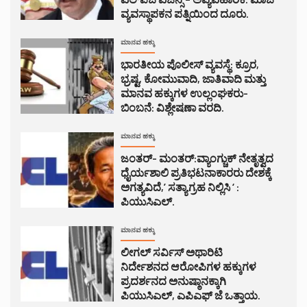
ವ್ಯವಸ್ಥಾಪಕನ ಪತ್ನಿಯಿಂದ ದೂರು.
ಮಾನವ ಹಕ್ಕು
ಭಾರತೀಯ ಪೊಲೀಸ್ ವ್ಯವಸ್ಥೆ: ಕ್ರೂರ,
ಭ್ರಷ್ಟ, ಕೋಮುವಾದಿ, ಜಾತಿವಾದಿ ಮತ್ತು
ಮಾನವ ಹಕ್ಕುಗಳ ಉಲ್ಲಂಘಕರು-
ಬಿಂಬನೆ: ವಿಶ್ಲೇಷಣಾ ವರದಿ.
ಮಾನವ ಹಕ್ಕು
ಜಂತರ್- ಮಂತರ್:ವ್ಯಾಂಗ್ಚುಕ್ ನೇತೃತ್ವದ
ಧೈರ್ಯಶಾಲಿ ಪ್ರತಿಭಟನಾಕಾರರು ದೇಶಕ್ಕೆ
ಅಗತ್ಯವಿದೆ,’ ಸತ್ಯಾಗ್ರಹ ನಿಲ್ಲಿಸಿ ‘ :
ಪಿಯುಸಿಎಲ್.
ಮಾನವ ಹಕ್ಕು
ಲೀಗಲ್ ಸರ್ವಿಸ್ ಅಥಾರಿಟಿ
ನಿರ್ದೇಶನದ ಆರೋಪಿಗಳ ಹಕ್ಕುಗಳ
ಪ್ರದರ್ಶನದ ಅನುಷ್ಠಾನಕ್ಕಾಗಿ
ಪಿಯುಸಿಎಲ್, ಎಪಿಎಫ್ ಜೆ ಒತ್ತಾಯ.