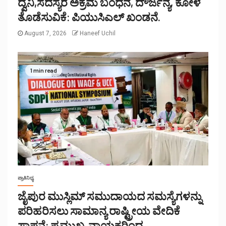
ದ್ವನಿ,ಸದಸ್ಯರ ಅಕ್ರಮ ಬಂಧನ, ದೌರ್ಜನ್ಯ, ಕೋಳ
ತೊಡೆಸುವಿಕೆ: ಪಿಯುಸಿಎಲ್ ಖಂಡನೆ.
August 7, 2026
Haneef Uchil
1 min read
ಪ್ರಾತಿನಿಧ್ಯ
ಜೈಪುರ ಮುಸ್ಲಿಮ್ ಸಮುದಾಯದ ಸಮಸ್ಯೆಗಳನ್ನು
ಪರಿಹರಿಸಲು ಸಾಮಾನ್ಯ ರಾಷ್ಟ್ರೀಯ ವೇದಿಕೆ
ಸ್ಥಾಪನೆ: ಪ್ರಮುಖ ನಾಯಕರಿಂದ