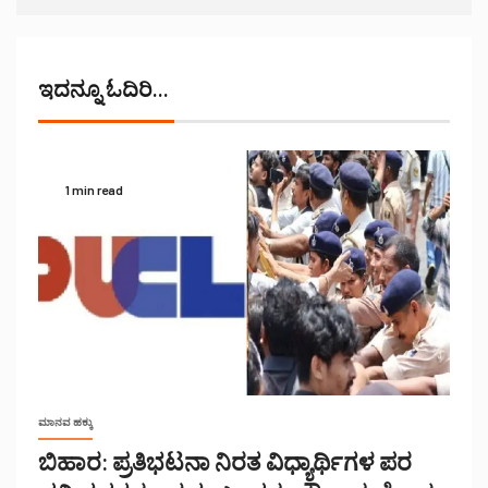
ಇದನ್ನೂ ಓದಿರಿ...
1 min read
ಮಾನವ ಹಕ್ಕು
ಬಿಹಾರ: ಪ್ರತಿಭಟನಾ ನಿರತ ವಿಧ್ಯಾರ್ಥಿಗಳ ಪರ