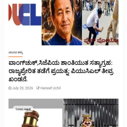
ಮಾನವ ಹಕ್ಕು
ವಾಂಗ್‌ಚುಕ್,ಸಿಜೆಪಿಯ ಶಾಂತಿಯುತ ಸತ್ಯಾಗ್ರಹ:
ರಾಜ್ಯಪ್ರೇರಿತ ತಡೆಗೆ ಪ್ರಯತ್ನ: ಪಿಯುಸಿಎಲ್ ತೀವ್ರ
ಖಂಡನೆ.
July 20, 2026
Haneef Uchil
1 min read