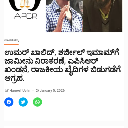
ಮಾನವ ಹಕ್ಕು
ಉಮರ್ ಖಾಲಿದ್, ಶರ್ಜೀಲ್ ಇಮಾಮ್‌ಗೆ
ಜಾಮೀನು ನಿರಾಕರಣೆ, ಎಪಿಸಿಆರ್
ಖಂಡನೆ, ರಾಜಕೀಯ ಖೈದಿಗಳ ಬಿಡುಗಡೆಗೆ
ಆಗ್ರಹ.
Haneef Uchil
January 5, 2026
Click
Click
Click
to
to
to
share
share
share
on
on
on
Facebook
Twitter
WhatsApp
(Opens
(Opens
(Opens
in
in
in
new
new
new