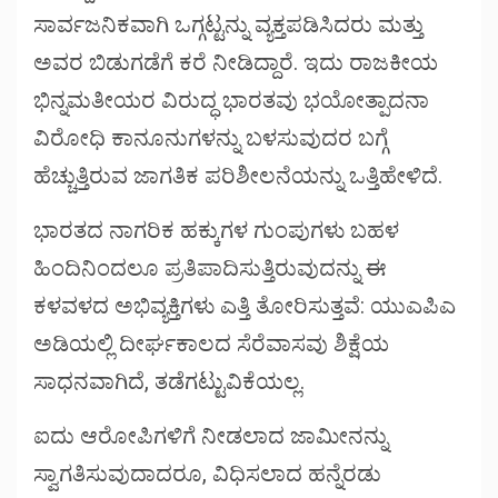
ಸಾರ್ವಜನಿಕವಾಗಿ ಒಗ್ಗಟ್ಟನ್ನು ವ್ಯಕ್ತಪಡಿಸಿದರು ಮತ್ತು
ಅವರ ಬಿಡುಗಡೆಗೆ ಕರೆ ನೀಡಿದ್ದಾರೆ. ಇದು ರಾಜಕೀಯ
ಭಿನ್ನಮತೀಯರ ವಿರುದ್ಧ ಭಾರತವು ಭಯೋತ್ಪಾದನಾ
ವಿರೋಧಿ ಕಾನೂನುಗಳನ್ನು ಬಳಸುವುದರ ಬಗ್ಗೆ
ಹೆಚ್ಚುತ್ತಿರುವ ಜಾಗತಿಕ ಪರಿಶೀಲನೆಯನ್ನು ಒತ್ತಿಹೇಳಿದೆ.
ಭಾರತದ ನಾಗರಿಕ ಹಕ್ಕುಗಳ ಗುಂಪುಗಳು ಬಹಳ
ಹಿಂದಿನಿಂದಲೂ ಪ್ರತಿಪಾದಿಸುತ್ತಿರುವುದನ್ನು ಈ
ಕಳವಳದ ಅಭಿವ್ಯಕ್ತಿಗಳು ಎತ್ತಿ ತೋರಿಸುತ್ತವೆ: ಯುಎಪಿಎ
ಅಡಿಯಲ್ಲಿ ದೀರ್ಘಕಾಲದ ಸೆರೆವಾಸವು ಶಿಕ್ಷೆಯ
ಸಾಧನವಾಗಿದೆ, ತಡೆಗಟ್ಟುವಿಕೆಯಲ್ಲ.
ಐದು ಆರೋಪಿಗಳಿಗೆ ನೀಡಲಾದ ಜಾಮೀನನ್ನು
ಸ್ವಾಗತಿಸುವುದಾದರೂ, ವಿಧಿಸಲಾದ ಹನ್ನೆರಡು