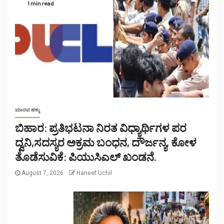
1 min read
ಮಾನವ ಹಕ್ಕು
ಬಿಹಾರ: ಪ್ರತಿಭಟನಾ ನಿರತ ವಿಧ್ಯಾರ್ಥಿಗಳ ಪರ
ದ್ವನಿ,ಸದಸ್ಯರ ಅಕ್ರಮ ಬಂಧನ, ದೌರ್ಜನ್ಯ, ಕೋಳ
ತೊಡೆಸುವಿಕೆ: ಪಿಯುಸಿಎಲ್ ಖಂಡನೆ.
August 7, 2026
Haneef Uchil