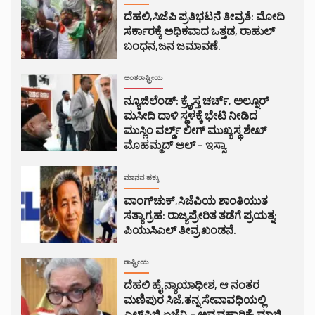
ದೆಹಲಿ,ಸಿಜೆಪಿ ಪ್ರತಿಭಟನೆ ತೀವ್ರತೆ: ಮೋದಿ
ಸರ್ಕಾರಕ್ಕೆ ಅಧಿಕವಾದ ಒತ್ತಡ, ರಾಹುಲ್
ಬಂಧನ,ಜನ ಜಮಾವಣೆ.
ಅಂತರಾಷ್ಟ್ರೀಯ
ನ್ಯೂಜಿಲೆಂಡ್: ಕ್ರೈಸ್ತ ಚರ್ಚ್, ಅಲ್ನೂರ್
ಮಸೀದಿ ದಾಳಿ ಸ್ಥಳಕ್ಕೆ ಭೇಟಿ ನೀಡಿದ
ಮುಸ್ಲಿಂ ವರ್ಲ್ಡ್ ಲೀಗ್ ಮುಖ್ಯಸ್ಥ ಶೇಖ್
ಮೊಹಮ್ಮದ್ ಅಲ್ – ಇಸ್ಸಾ.
ಮಾನವ ಹಕ್ಕು
ವಾಂಗ್‌ಚುಕ್,ಸಿಜೆಪಿಯ ಶಾಂತಿಯುತ
ಸತ್ಯಾಗ್ರಹ: ರಾಜ್ಯಪ್ರೇರಿತ ತಡೆಗೆ ಪ್ರಯತ್ನ:
ಪಿಯುಸಿಎಲ್ ತೀವ್ರ ಖಂಡನೆ.
ರಾಷ್ಟ್ರೀಯ
ದೆಹಲಿ ಹೈ ನ್ಯಾಯಾಧೀಶ, ಆ ನಂತರ
ಮಣಿಪುರ ಸಿಜೆ,ತನ್ನ ಸೇವಾವಧಿಯಲ್ಲಿ
ಎಲ್‌ಪಿಜಿ ಏಜೆನ್ಸಿ – ಅವ್ಯವಹಾರಿಕೆ: ಮಾಜಿ