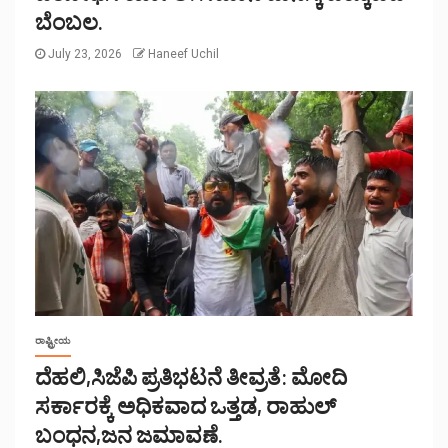
ಬೆಂಬಲ.
July 23, 2026
Haneef Uchil
ರಾಷ್ಟ್ರೀಯ
ದೆಹಲಿ,ಸಿಜೆಪಿ ಪ್ರತಿಭಟನೆ ತೀವ್ರತೆ: ಮೋದಿ
ಸರ್ಕಾರಕ್ಕೆ ಅಧಿಕವಾದ ಒತ್ತಡ, ರಾಹುಲ್
ಬಂಧನ,ಜನ ಜಮಾವಣೆ.