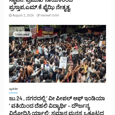
ಪ್ರಸ್ತಾಪ,ಎಮ್.ಕೆ.ಫೈಝಿ ನೇತೃತ್ವ.
August 2, 2026
Haneef Uchil
1 min read
ಪ್ರಾದೇಶಿಕ
ಜು.24 , ನಗರದಲ್ಲಿ ‘ ವೀ ಪೀಪಲ್ ಆಫ್ ಇಂಡಿಯಾ
‘ ವತಿಯಿಂದ ದೆಹಲಿ ವಿದ್ಯಾರ್ಥಿ – ದೌರ್ಜನ್ಯ
ವಿರೋಧಿಸಿ ರ್ಯಾಲಿ: ಸಮಾನ ಮನಸ್ಕ ಒಕ್ಕೂಟದ