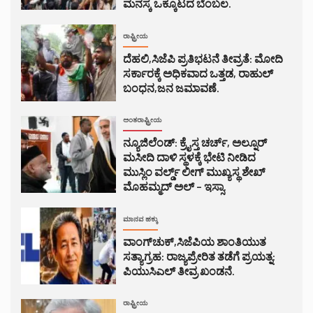
ಮನಸ್ಕ ಒಕ್ಕೂಟದ ಬೆಂಬಲ.
ರಾಷ್ಟ್ರೀಯ
ದೆಹಲಿ,ಸಿಜೆಪಿ ಪ್ರತಿಭಟನೆ ತೀವ್ರತೆ: ಮೋದಿ
ಸರ್ಕಾರಕ್ಕೆ ಅಧಿಕವಾದ ಒತ್ತಡ, ರಾಹುಲ್
ಬಂಧನ,ಜನ ಜಮಾವಣೆ.
ಅಂತರಾಷ್ಟ್ರೀಯ
ನ್ಯೂಜಿಲೆಂಡ್: ಕ್ರೈಸ್ತ ಚರ್ಚ್, ಅಲ್ನೂರ್
ಮಸೀದಿ ದಾಳಿ ಸ್ಥಳಕ್ಕೆ ಭೇಟಿ ನೀಡಿದ
ಮುಸ್ಲಿಂ ವರ್ಲ್ಡ್ ಲೀಗ್ ಮುಖ್ಯಸ್ಥ ಶೇಖ್
ಮೊಹಮ್ಮದ್ ಅಲ್ – ಇಸ್ಸಾ.
ಮಾನವ ಹಕ್ಕು
ವಾಂಗ್‌ಚುಕ್,ಸಿಜೆಪಿಯ ಶಾಂತಿಯುತ
ಸತ್ಯಾಗ್ರಹ: ರಾಜ್ಯಪ್ರೇರಿತ ತಡೆಗೆ ಪ್ರಯತ್ನ:
ಪಿಯುಸಿಎಲ್ ತೀವ್ರ ಖಂಡನೆ.
ರಾಷ್ಟ್ರೀಯ