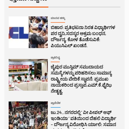
ಮಾನವ ಹಕ್ಕು
ಬಿಹಾರ: ಪ್ರತಿಭಟನಾ ನಿರತ ವಿಧ್ಯಾರ್ಥಿಗಳ
ಪರ ದ್ವನಿ,ಸದಸ್ಯರ ಅಕ್ರಮ ಬಂಧನ,
ದೌರ್ಜನ್ಯ, ಕೋಳ ತೊಡೆಸುವಿಕೆ:
ಪಿಯುಸಿಎಲ್ ಖಂಡನೆ.
ಪ್ರಾತಿನಿಧ್ಯ
ಜೈಪುರ ಮುಸ್ಲಿಮ್ ಸಮುದಾಯದ
ಸಮಸ್ಯೆಗಳನ್ನು ಪರಿಹರಿಸಲು ಸಾಮಾನ್ಯ
ರಾಷ್ಟ್ರೀಯ ವೇದಿಕೆ ಸ್ಥಾಪನೆ: ಪ್ರಮುಖ
ನಾಯಕರಿಂದ ಪ್ರಸ್ತಾಪ,ಎಮ್.ಕೆ.ಫೈಝಿ
ನೇತೃತ್ವ.
ಪ್ರಾದೇಶಿಕ
ಜು.24 , ನಗರದಲ್ಲಿ ‘ ವೀ ಪೀಪಲ್ ಆಫ್
ಇಂಡಿಯಾ ‘ ವತಿಯಿಂದ ದೆಹಲಿ ವಿದ್ಯಾರ್ಥಿ
– ದೌರ್ಜನ್ಯ ವಿರೋಧಿಸಿ ರ್ಯಾಲಿ: ಸಮಾನ