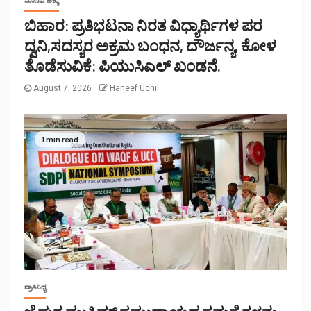
ಮಾನವ ಹಕ್ಕು
ಬಿಹಾರ: ಪ್ರತಿಭಟನಾ ನಿರತ ವಿಧ್ಯಾರ್ಥಿಗಳ ಪರ
ದ್ವನಿ,ಸದಸ್ಯರ ಅಕ್ರಮ ಬಂಧನ, ದೌರ್ಜನ್ಯ, ಕೋಳ
ತೊಡೆಸುವಿಕೆ: ಪಿಯುಸಿಎಲ್ ಖಂಡನೆ.
August 7, 2026
Haneef Uchil
1 min read
ಪ್ರಾತಿನಿಧ್ಯ