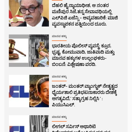
ದೆಹಲಿ ಹೈ ನ್ಯಾಯಾಧೀಶ, ಆ ನಂತರ
ಮಣಿಪುರ ಸಿಜೆ,ತನ್ನ ಸೇವಾವಧಿಯಲ್ಲಿ
ಎಲ್‌ಪಿಜಿ ಏಜೆನ್ಸಿ – ಅವ್ಯವಹಾರಿಕೆ: ಮಾಜಿ
ವ್ಯವಸ್ಥಾಪಕನ ಪತ್ನಿಯಿಂದ ದೂರು.
ಮಾನವ ಹಕ್ಕು
ಭಾರತೀಯ ಪೊಲೀಸ್ ವ್ಯವಸ್ಥೆ: ಕ್ರೂರ,
ಭ್ರಷ್ಟ, ಕೋಮುವಾದಿ, ಜಾತಿವಾದಿ ಮತ್ತು
ಮಾನವ ಹಕ್ಕುಗಳ ಉಲ್ಲಂಘಕರು-
ಬಿಂಬನೆ: ವಿಶ್ಲೇಷಣಾ ವರದಿ.
ಮಾನವ ಹಕ್ಕು
ಜಂತರ್- ಮಂತರ್:ವ್ಯಾಂಗ್ಚುಕ್ ನೇತೃತ್ವದ
ಧೈರ್ಯಶಾಲಿ ಪ್ರತಿಭಟನಾಕಾರರು ದೇಶಕ್ಕೆ
ಅಗತ್ಯವಿದೆ,’ ಸತ್ಯಾಗ್ರಹ ನಿಲ್ಲಿಸಿ ‘ :
ಪಿಯುಸಿಎಲ್.
ಮಾನವ ಹಕ್ಕು
ಲೀಗಲ್ ಸರ್ವಿಸ್ ಅಥಾರಿಟಿ