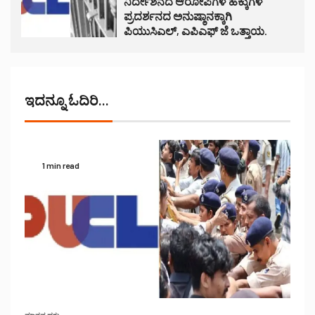
ನಿರ್ದೇಶನದ ಆರೋಪಿಗಳ ಹಕ್ಕುಗಳ
ಪ್ರದರ್ಶನದ ಅನುಷ್ಠಾನಕ್ಕಾಗಿ
ಪಿಯುಸಿಎಲ್, ಎಪಿಎಫ್ ಜೆ ಒತ್ತಾಯ.
ಇದನ್ನೂ ಓದಿರಿ...
1 min read