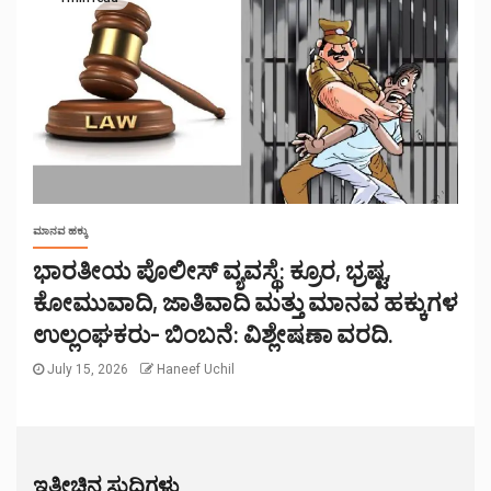
ಮಾನವ ಹಕ್ಕು
ಭಾರತೀಯ ಪೊಲೀಸ್ ವ್ಯವಸ್ಥೆ: ಕ್ರೂರ, ಭ್ರಷ್ಟ,
ಕೋಮುವಾದಿ, ಜಾತಿವಾದಿ ಮತ್ತು ಮಾನವ ಹಕ್ಕುಗಳ
ಉಲ್ಲಂಘಕರು- ಬಿಂಬನೆ: ವಿಶ್ಲೇಷಣಾ ವರದಿ.
July 15, 2026
Haneef Uchil
ಇತ್ತೀಚಿನ ಸುದ್ದಿಗಳು