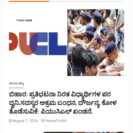
1 min read
ಮಾನವ ಹಕ್ಕು
ಬಿಹಾರ: ಪ್ರತಿಭಟನಾ ನಿರತ ವಿಧ್ಯಾರ್ಥಿಗಳ ಪರ
ದ್ವನಿ,ಸದಸ್ಯರ ಅಕ್ರಮ ಬಂಧನ, ದೌರ್ಜನ್ಯ, ಕೋಳ
ತೊಡೆಸುವಿಕೆ: ಪಿಯುಸಿಎಲ್ ಖಂಡನೆ.
August 7, 2026
Haneef Uchil