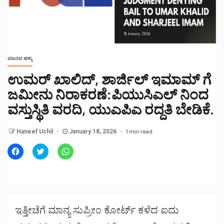
ಮಾನವ ಹಕ್ಕು
ಉಮರ್ ಖಾಲಿದ್, ಶಾರ್ಜಿಲ್ ಇಮಾಮ್ ಗೆ
ಜಮೀನು ನಿರಾಕರಣೆ:ಪಿಯುಸಿಎಲ್ ನಿಂದ
ವಸ್ತುಸ್ಥಿತಿ ವರದಿ, ಯುಎಪಿಎ ರದ್ದತಿ ಬೇಡಿಕೆ.
1 min read
Haneef Uchil
January 18, 2026
Click
Click
Click
to
to
to
share
share
share
on
on
on
Facebook
Twitter
WhatsApp
(Opens
(Opens
(Opens
in
in
in
new
new
new
window)
window)
window)
ಇತ್ತೀಚೆಗೆ ಮಾನ್ಯ ಸುಪ್ರೀಂ ಕೋರ್ಟ್ ಕಳೆದ ಐದು