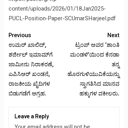
content/uploads/2026/01/18Jan2025-
PUCL-Position-Paper-SCUmarSHarjeel.pdf
Previous
Next
ಉಮರ್ ಖಾಲಿದ್,
ಟ್ರಂಪ್ ಅವರ ‘ಶಾಂತಿ
ಶರ್ಜೀಲ್ ಇಮಾಮ್‌ಗೆ
ಮಂಡಳಿ’ಯಿಂದ ಕೆನಡಾ
ಜಾಮೀನು ನಿರಾಕರಣೆ,
ತನ್ನ
ಎಪಿಸಿಆರ್ ಖಂಡನೆ,
ಹೊರಗುಳಿಯುವಿಕೆಯನ್ನು
ರಾಜಕೀಯ ಖೈದಿಗಳ
ಸ್ವಾಗತಿಸಿದ ಮಾನವ
ಬಿಡುಗಡೆಗೆ ಆಗ್ರಹ.
ಹಕ್ಕುಗಳ ವಕೀಲರು.
Leave a Reply
Your email address will not be