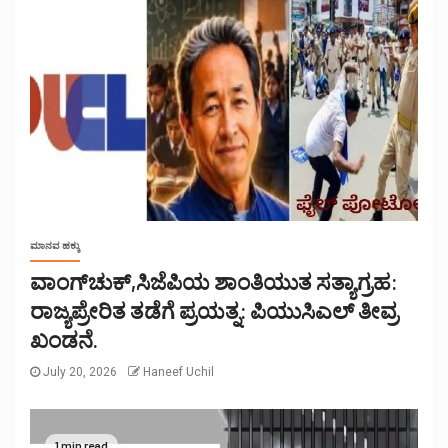
ಮಾನವ ಹಕ್ಕು
ವಾಂಗ್‌ಚುಕ್,ಸಿಜೆಪಿಯ ಶಾಂತಿಯುತ ಸತ್ಯಾಗ್ರಹ:
ರಾಜ್ಯಪ್ರೇರಿತ ತಡೆಗೆ ಪ್ರಯತ್ನ: ಪಿಯುಸಿಎಲ್ ತೀವ್ರ
ಖಂಡನೆ.
July 20, 2026
Haneef Uchil
1 min read