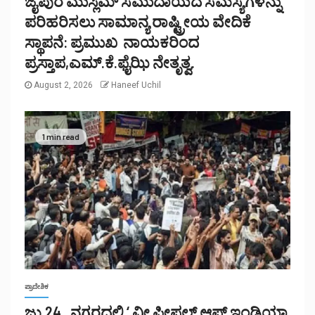
ಜೈಪುರ ಮುಸ್ಲಿಮ್ ಸಮುದಾಯದ ಸಮಸ್ಯೆಗಳನ್ನು
ಪರಿಹರಿಸಲು ಸಾಮಾನ್ಯ ರಾಷ್ಟ್ರೀಯ ವೇದಿಕೆ
ಸ್ಥಾಪನೆ: ಪ್ರಮುಖ ನಾಯಕರಿಂದ
ಪ್ರಸ್ತಾಪ,ಎಮ್.ಕೆ.ಫೈಝಿ ನೇತೃತ್ವ.
August 2, 2026
Haneef Uchil
1 min read
ಪ್ರಾದೇಶಿಕ
ಜು.24 , ನಗರದಲ್ಲಿ ‘ ವೀ ಪೀಪಲ್ ಆಫ್ ಇಂಡಿಯಾ