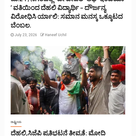
‘ ವತಿಯಿಂದ ದೆಹಲಿ ವಿದ್ಯಾರ್ಥಿ – ದೌರ್ಜನ್ಯ
ವಿರೋಧಿಸಿ ರ್ಯಾಲಿ: ಸಮಾನ ಮನಸ್ಕ ಒಕ್ಕೂಟದ
ಬೆಂಬಲ.
July 23, 2026
Haneef Uchil
ರಾಷ್ಟ್ರೀಯ
ದೆಹಲಿ,ಸಿಜೆಪಿ ಪ್ರತಿಭಟನೆ ತೀವ್ರತೆ: ಮೋದಿ