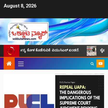
August 8, 2026
್ಜನ್ಯ, ಕೋಳ ತೊಡೆಸುವಿಕೆ: ಪಿಯುಸಿಎಲ್ ಖಂಡನೆ.
ಜೈಪುರ ಮುಸ್ಲಿಮ್ ಸಮುದಾ