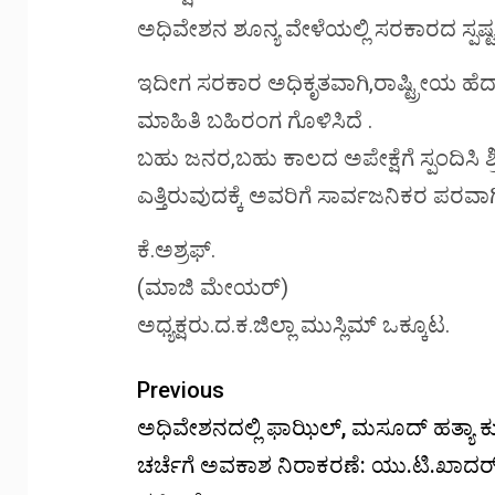
ಅಧಿವೇಶನ ಶೂನ್ಯ ವೇಳೆಯಲ್ಲಿ ಸರಕಾರದ ಸ್ಪಷ್ಟ ಉ
ಇದೀಗ ಸರಕಾರ ಅಧಿಕೃತವಾಗಿ,ರಾಷ್ಟ್ರೀಯ ಹೆದ್ದಾರ
ಮಾಹಿತಿ ಬಹಿರಂಗ ಗೊಳಿಸಿದೆ .
ಬಹು ಜನರ,ಬಹು ಕಾಲದ ಅಪೇಕ್ಷೆಗೆ ಸ್ಪಂದಿಸಿ ಶ
ಎತ್ತಿರುವುದಕ್ಕೆ ಅವರಿಗೆ ಸಾರ್ವಜನಿಕರ ಪರವಾಗಿ ಅ
ಕೆ.ಅಶ್ರಫ್.
(ಮಾಜಿ ಮೇಯರ್)
ಅಧ್ಯಕ್ಷರು.ದ.ಕ.ಜಿಲ್ಲಾ ಮುಸ್ಲಿಮ್ ಒಕ್ಕೂಟ.
Previous
ಅಧಿವೇಶನದಲ್ಲಿ ಫಾಝಿಲ್, ಮಸೂದ್ ಹತ್ಯಾ ಕು
ಚರ್ಚೆಗೆ ಅವಕಾಶ ನಿರಾಕರಣೆ: ಯು.ಟಿ.ಖಾದರ