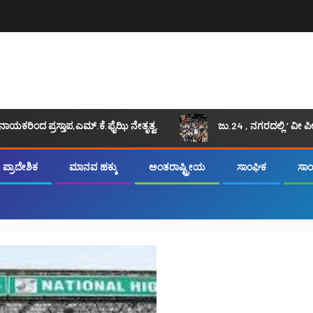
ತಾಪ,ಎಮ್.ಕೆ.ಫೈಝಿ ನೇತೃತ್ವ.
ಜು.24 , ನಗರದಲ್ಲಿ ‘ ವೀ ಪೀಪಲ್ ಆಫ್ ಇಂಡ
ಪ್ರಾದೇಶಿಕ
ಮಾನವ ಹಕ್ಕು
ಅಂತರಾಷ್ಟ್ರೀಯ
ಸಾಂಘಿಕ
ಸಾಂಸ