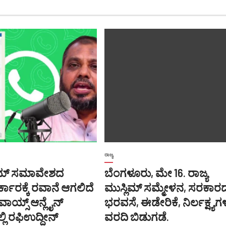
ರಾಜ್ಯ
ಲಿಮ್ ಸಮಾವೇಶದ
ಬೆಂಗಳೂರು, ಮೇ 16. ರಾಜ್ಯ
ಕಾರಕ್ಕೆ ರವಾನೆ ಆಗಲಿದೆ
ಮುಸ್ಲಿಮ್ ಸಮ್ಮೇಳನ, ಸರಕಾರ
 ವಾಯ್ಸ್ ಆನ್ಲೈನ್
ಭರವಸೆ, ಈಡೇರಿಕೆ, ನಿರ್ಲಕ್ಷ್ಯಗ
ಿ ರಫಿಉದ್ದೀನ್
ವರದಿ ಬಿಡುಗಡೆ.