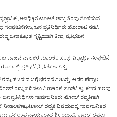
ವ ಅವೈಜ್ಞಾನಿಕ ,ಅನಧಿಕೃತ ಟೋಲ್ ಅನ್ನು ತೆರವು ಗೊಳಿಸುವ
ಧ ಸಂಘಟನೆಗಳು, ಜನ ಪ್ರತಿನಿಧಿಗಳು ಹೋರಾಟ ನಡೆಸಿ
್ಧ ಜನಾಕ್ರೋಶ ಸೃಷ್ಟಿಯಾಗಿ ತೀವ್ರ ಪ್ರತಿಭಟನೆ
ಳು,ಸರಕು ವಾಹನ ಚಾಲಕರ ಮಾಲಕರ ಸಂಘ,ವಿಧ್ಯಾರ್ಥಿ ಸಂಘಟನೆ
ಿ ರೂಪದಲ್ಲಿ ಪ್ರತಿಭಟನೆ ನಡೆಸಲಾಗಿತ್ತು.
 ಪಡಿಸುವ ಬಗ್ಗೆ ಭರವಸೆ ನೀಡಿತ್ತು. ಆದರೆ ಹೆದ್ದಾರಿ
ಳು ಟೋಲ್ ರದ್ದು ಪಡಿಸಲು ನಿರಾಕರಣೆ ಸೂಚಿಸಿತ್ತು. ಕಳೆದ ಹಲವು
 ಜನಪ್ರತಿನಿಧಿಗಳು,ಸಾರ್ವಜನಿಕರು ಟೋಲ್ ರದ್ದತಿಗಾಗಿ
ಕೆ ನೀಡಲಾಗಿತ್ತು.ಟೋಲ್ ರದ್ದತಿ ವಿಷಯದಲ್ಲಿ ಸಾರ್ವಜನಿಕರ
ರೋಧ ಪಕ್ಷ ಉಪ ನಾಯಕರಾದ ಶ್ರೀ ಯು.ಟಿ. ಕಾದರ್ ರವರು