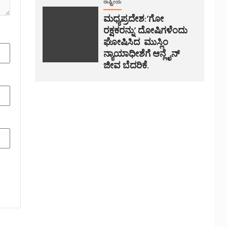
ರಾಷ್ಟ್ರೀಯ
ಮಧ್ಯಪ್ರದೇಶ:’ಗೋ
ರಕ್ಷಕರನ್ನು’ ದೋಷಿಗಳೆಂದು
ಘೋಷಿಸಿದ ಮುಸ್ಲಿಂ
ನ್ಯಾಯಾಧೀಶೆಗೆ ಆನ್ಲೈನ್
ಜೀವ ಬೆದರಿಕೆ.