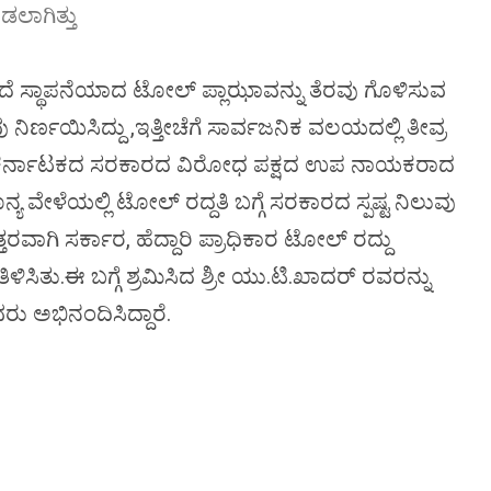
ಡಲಾಗಿತ್ತು
 ಹಿಂದೆ ಸ್ಥಾಪನೆಯಾದ ಟೋಲ್ ಪ್ಲಾಝಾವನ್ನು ತೆರವು ಗೊಳಿಸುವ
ವು ನಿರ್ಣಯಿಸಿದ್ದು ,ಇತ್ತೀಚೆಗೆ ಸಾರ್ವಜನಿಕ ವಲಯದಲ್ಲಿ ತೀವ್ರ
ನಿನ್ನೆ ಕರ್ನಾಟಕದ ಸರಕಾರದ ವಿರೋಧ ಪಕ್ಷದ ಉಪ ನಾಯಕರಾದ
ವೇಳೆಯಲ್ಲಿ ಟೋಲ್ ರದ್ದತಿ ಬಗ್ಗೆ ಸರಕಾರದ ಸ್ಪಷ್ಟ ನಿಲುವು
 ಉತ್ತರವಾಗಿ ಸರ್ಕಾರ, ಹೆದ್ದಾರಿ ಪ್ರಾಧಿಕಾರ ಟೋಲ್ ರದ್ದು
ತಿಳಿಸಿತು.ಈ ಬಗ್ಗೆ ಶ್ರಮಿಸಿದ ಶ್ರೀ ಯು.ಟಿ.ಖಾದರ್ ರವರನ್ನು
ವರು ಅಭಿನಂದಿಸಿದ್ದಾರೆ.