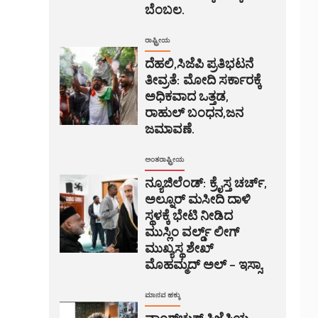
ಬೆಂಬಲ.
ರಾಷ್ಟ್ರೀಯ
ದೆಹಲಿ,ಸಿಜೆಪಿ ಪ್ರತಿಭಟನೆ
ತೀವ್ರತೆ: ಮೋದಿ ಸರ್ಕಾರಕ್ಕೆ
ಅಧಿಕವಾದ ಒತ್ತಡ,
ರಾಹುಲ್ ಬಂಧನ,ಜನ
ಜಮಾವಣೆ.
ಅಂತರಾಷ್ಟ್ರೀಯ
ನ್ಯೂಜಿಲೆಂಡ್: ಕ್ರೈಸ್ತ ಚರ್ಚ್,
ಅಲ್ನೂರ್ ಮಸೀದಿ ದಾಳಿ
ಸ್ಥಳಕ್ಕೆ ಭೇಟಿ ನೀಡಿದ
ಮುಸ್ಲಿಂ ವರ್ಲ್ಡ್ ಲೀಗ್
ಮುಖ್ಯಸ್ಥ ಶೇಖ್
ಮೊಹಮ್ಮದ್ ಅಲ್ – ಇಸ್ಸಾ.
ಮಾನವ ಹಕ್ಕು
ವಾಂಗ್‌ಚುಕ್,ಸಿಜೆಪಿಯ