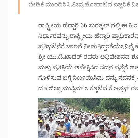
ಬೇಡಿಕೆ ಮುಂದಿರಿಸಿ,ತೀವ್ರ ಹೋರಾಟದ ಎಚ್ಚರಿಕೆ ನೀ
ರಾಷ್ಟ್ರೀಯ ಹೆದ್ದಾರಿ 66 ಸುರತ್ಕಲ್ ನಲ್ಲಿ ಈ
ನಿರ್ಧಾರವನ್ನು ರಾಷ್ಟ್ರೀಯ ಹೆದ್ದಾರಿ ಪ್ರಾಧಿಕಾರ
ಪ್ರತಿಭಟನೆಗೆ ಚಾಲನೆ ನೀಡುತ್ತಿದ್ದಂತೆಯೇ,
ಶ್ರೀ ಯು.ಟಿ.ಖಾದರ್ ರವರು ಅಧಿವೇಶನದ ಶೂನ್ಯ 
ಮತ್ತು ಪ್ರತಿಕ್ರಿಯೆ ಅಪೇಕ್ಷಿಸಿದ ಸದನ ಪ್ರಶ್ನೆಗೆ
ಗೊಳಿಸುವ ಬಗ್ಗೆ ನಿರ್ಣಯಿಸಿದು ದನ್ನು ಸದನಕ್ಕೆ 
ದ.ಕ.ಜಿಲ್ಲಾ ಮುಸ್ಲಿಮ್ ಒಕ್ಕೂಟದ ಕೆ.ಅಶ್ರಫ್ ರ