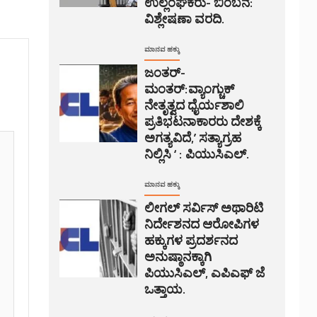
ಉಲ್ಲಂಘಕರು- ಬಿಂಬನೆ:
ವಿಶ್ಲೇಷಣಾ ವರದಿ.
ಮಾನವ ಹಕ್ಕು
ಜಂತರ್-
ಮಂತರ್:ವ್ಯಾಂಗ್ಚುಕ್
ನೇತೃತ್ವದ ಧೈರ್ಯಶಾಲಿ
ಪ್ರತಿಭಟನಾಕಾರರು ದೇಶಕ್ಕೆ
ಅಗತ್ಯವಿದೆ,’ ಸತ್ಯಾಗ್ರಹ
ನಿಲ್ಲಿಸಿ ‘ : ಪಿಯುಸಿಎಲ್.
ಮಾನವ ಹಕ್ಕು
ಲೀಗಲ್ ಸರ್ವಿಸ್ ಅಥಾರಿಟಿ
ನಿರ್ದೇಶನದ ಆರೋಪಿಗಳ
ಹಕ್ಕುಗಳ ಪ್ರದರ್ಶನದ
ಅನುಷ್ಠಾನಕ್ಕಾಗಿ
ಪಿಯುಸಿಎಲ್, ಎಪಿಎಫ್ ಜೆ
ಒತ್ತಾಯ.