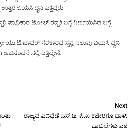
ತ್ತರ ಬಯಸಿ ದ್ವನಿ ಎತ್ತಿದ್ದರು.
ಿ ಪ್ರಾಧಿಕಾರ ಟೋಲ್ ರದ್ದತಿ ಬಗ್ಗೆ ನಿರ್ಣಯಿಸಿದ ಬಗ್ಗೆ
್ರೀ ಯು.ಟಿ.ಖಾದರ್ ಸರಕಾರದ ಸ್ಪಷ್ಟ ನಿಲುವು ಬಯಸಿ ದ್ವನಿ
ಭಿನಂದನೆ ಸಲ್ಲಿಸುತ್ತಿದ್ದೇನೆ.
Next
ರಿತು
ರಾಜ್ಯದ ವಿವಿಧೆಡೆ ಎಸ್.ಡಿ. ಪಿ.ಐ ಕಚೇರಿಗೂ ಧಾಳಿ:
್
ದಾಖಲೆಗಳು ವಶ