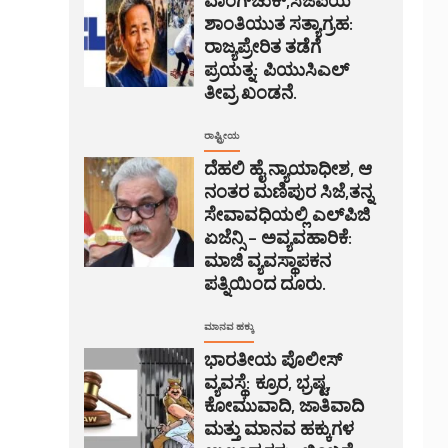
ಶಾಂತಿಯುತ ಸತ್ಯಾಗ್ರಹ:
ರಾಜ್ಯಪ್ರೇರಿತ ತಡೆಗೆ
ಪ್ರಯತ್ನ: ಪಿಯುಸಿಎಲ್
ತೀವ್ರ ಖಂಡನೆ.
ರಾಷ್ಟ್ರೀಯ
ದೆಹಲಿ ಹೈ ನ್ಯಾಯಾಧೀಶ, ಆ
ನಂತರ ಮಣಿಪುರ ಸಿಜೆ,ತನ್ನ
ಸೇವಾವಧಿಯಲ್ಲಿ ಎಲ್‌ಪಿಜಿ
ಏಜೆನ್ಸಿ – ಅವ್ಯವಹಾರಿಕೆ:
ಮಾಜಿ ವ್ಯವಸ್ಥಾಪಕನ
ಪತ್ನಿಯಿಂದ ದೂರು.
ಮಾನವ ಹಕ್ಕು
ಭಾರತೀಯ ಪೊಲೀಸ್
ವ್ಯವಸ್ಥೆ: ಕ್ರೂರ, ಭ್ರಷ್ಟ,
ಕೋಮುವಾದಿ, ಜಾತಿವಾದಿ
ಮತ್ತು ಮಾನವ ಹಕ್ಕುಗಳ