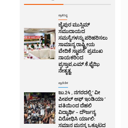
ಪ್ರಾತಿನಿಧ್ಯ
ಜೈಪುರ ಮುಸ್ಲಿಮ್
ಸಮುದಾಯದ
ಸಮಸ್ಯೆಗಳನ್ನು ಪರಿಹರಿಸಲು
ಸಾಮಾನ್ಯ ರಾಷ್ಟ್ರೀಯ
ವೇದಿಕೆ ಸ್ಥಾಪನೆ: ಪ್ರಮುಖ
ನಾಯಕರಿಂದ
ಪ್ರಸ್ತಾಪ,ಎಮ್.ಕೆ.ಫೈಝಿ
ನೇತೃತ್ವ.
ಪ್ರಾದೇಶಿಕ
ಜು.24 , ನಗರದಲ್ಲಿ ‘ ವೀ
ಪೀಪಲ್ ಆಫ್ ಇಂಡಿಯಾ ‘
ವತಿಯಿಂದ ದೆಹಲಿ
ವಿದ್ಯಾರ್ಥಿ – ದೌರ್ಜನ್ಯ
ವಿರೋಧಿಸಿ ರ್ಯಾಲಿ:
ಸಮಾನ ಮನಸ್ಕ ಒಕ್ಕೂಟದ