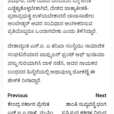
ಪಿಎಫ್ಐ, ನಾಳೆ ಯಾರು ಎಂಬುದರ ಬಗ್ಗೆ ಜನತೆ
ಎಚ್ಚೆತ್ತುಕೊಳ್ಳಬೇಕಾಗಿದೆ, ದೇಶದ ಜಾತ್ಯಾತೀತತೆ-
ಪ್ರಜಾಪ್ರಭುತ್ವ ಉಳಿಯಬೇಕಾದರೆ ಬಾಬಾಸಾಹೇಬ
ಅಂಬೇಡ್ಕರ್ ಅವರ ಸಂವಿಧಾನ ಅಂಗೀಕರಿಸುವ
ಪ್ರತಿಯೊಬ್ಬರೂ ಒಂದಾಗಬೇಕು ಎಂದು ತಿಳಿಸಿದ್ದಾರೆ.
ದೇಶಾದ್ಯಂತ ಎನ್.ಐ. ಎ ತನಿಖಾ ಸಂಸ್ಥೆಯು ಸಾಮಾಜಿಕ
ಸಂಘಟನೆಯಾದ ಪಾಪ್ಯುಲರ್ ಫ್ರಂಟ್ ಆಫ್ ಇಂಡಿಯಾ
ವನ್ನು ಗುರಿಯಾಗಿಸಿ ದಾಳಿ ನಡೆಸಿ, ಅದರ ನಾಯಕರ
ಬಂಧನದ ಹಿನ್ನೆಲೆಯಲ್ಲಿ ಅಥಾವುಲ್ಲಾ ಜೋಕಟ್ಟೆ ಈ
ಹೇಳಿಕೆ ನೀಡಿದ್ದಾರೆ.
Previous
Next
ಕೇಂದ್ರ ಸರ್ಕಾರ ಪ್ರೇರಿತ
ಶಾಂತಿ ಸುವ್ಯವಸ್ಥೆ ಭಂಗ
ಎನ್ ಐ ಎ ಧಾಳಿ ಮುಸ್ಲಿಂ
ಸೃಷ್ಟಿಸುವ ಶಕ್ತಿಗಳ ವಿರುದ್ಧ