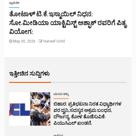
ಪ್ರಾದೇಶಿಕ
ತೋಟಾಳ್ ಟಿ.ಕೆ.ಇಸ್ಮಾಯಿಲ್ ನಿಧನ:
ಸೋ.ಮೀಡಿಯಾ ಯಾಕ್ಟಿವಿಸ್ಟ್ ಅಶ್ಫಾಕ್ ರವರಿಗೆ ಪಿತೃ
ವಿಯೋಗ:
May 30, 2026
Haneef Uchil
ಇತ್ತೀಚಿನ ಸುದ್ದಿಗಳು
ಮಾನವ ಹಕ್ಕು
ಬಿಹಾರ: ಪ್ರತಿಭಟನಾ ನಿರತ ವಿಧ್ಯಾರ್ಥಿಗಳ
ಪರ ದ್ವನಿ,ಸದಸ್ಯರ ಅಕ್ರಮ ಬಂಧನ,
ದೌರ್ಜನ್ಯ, ಕೋಳ ತೊಡೆಸುವಿಕೆ:
ಪಿಯುಸಿಎಲ್ ಖಂಡನೆ.
ಪ್ರಾತಿನಿಧ್ಯ