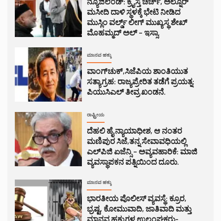
ನ್ಯೂಜಿಲೆಂಡ್: ಕ್ರೈಸ್ತ ಚರ್ಚ್, ಅಲ್ನೂರ್
ಮಸೀದಿ ದಾಳಿ ಸ್ಥಳಕ್ಕೆ ಭೇಟಿ ನೀಡಿದ
ಮುಸ್ಲಿಂ ವರ್ಲ್ಡ್ ಲೀಗ್ ಮುಖ್ಯಸ್ಥ ಶೇಖ್
ಮೊಹಮ್ಮದ್ ಅಲ್ – ಇಸ್ಸಾ.
ಮಾನವ ಹಕ್ಕು
ವಾಂಗ್‌ಚುಕ್,ಸಿಜೆಪಿಯ ಶಾಂತಿಯುತ
ಸತ್ಯಾಗ್ರಹ: ರಾಜ್ಯಪ್ರೇರಿತ ತಡೆಗೆ ಪ್ರಯತ್ನ:
ಪಿಯುಸಿಎಲ್ ತೀವ್ರ ಖಂಡನೆ.
ರಾಷ್ಟ್ರೀಯ
ದೆಹಲಿ ಹೈ ನ್ಯಾಯಾಧೀಶ, ಆ ನಂತರ
ಮಣಿಪುರ ಸಿಜೆ,ತನ್ನ ಸೇವಾವಧಿಯಲ್ಲಿ
ಎಲ್‌ಪಿಜಿ ಏಜೆನ್ಸಿ – ಅವ್ಯವಹಾರಿಕೆ: ಮಾಜಿ
ವ್ಯವಸ್ಥಾಪಕನ ಪತ್ನಿಯಿಂದ ದೂರು.
ಮಾನವ ಹಕ್ಕು
ಭಾರತೀಯ ಪೊಲೀಸ್ ವ್ಯವಸ್ಥೆ: ಕ್ರೂರ,
ಭ್ರಷ್ಟ, ಕೋಮುವಾದಿ, ಜಾತಿವಾದಿ ಮತ್ತು
ಮಾನವ ಹಕ್ಕುಗಳ ಉಲ್ಲಂಘಕರು-