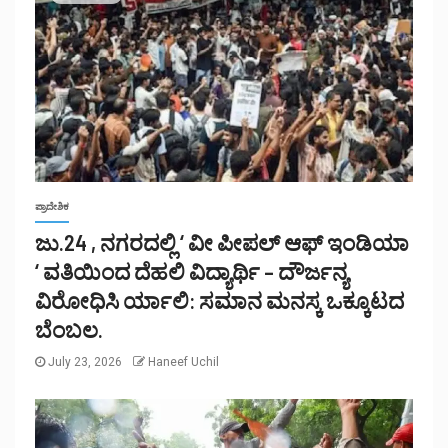
ಪ್ರಾದೇಶಿಕ
ಜು.24 , ನಗರದಲ್ಲಿ ‘ ವೀ ಪೀಪಲ್ ಆಫ್ ಇಂಡಿಯಾ
‘ ವತಿಯಿಂದ ದೆಹಲಿ ವಿದ್ಯಾರ್ಥಿ – ದೌರ್ಜನ್ಯ
ವಿರೋಧಿಸಿ ರ್ಯಾಲಿ: ಸಮಾನ ಮನಸ್ಕ ಒಕ್ಕೂಟದ
ಬೆಂಬಲ.
July 23, 2026
Haneef Uchil