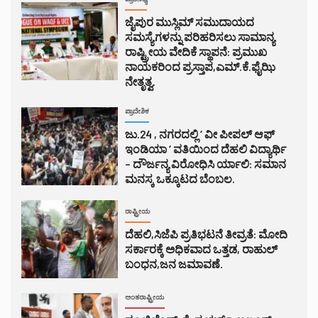
ಜೈಪುರ ಮುಸ್ಲಿಮ್ ಸಮುದಾಯದ
ಸಮಸ್ಯೆಗಳನ್ನು ಪರಿಹರಿಸಲು ಸಾಮಾನ್ಯ
ರಾಷ್ಟ್ರೀಯ ವೇದಿಕೆ ಸ್ಥಾಪನೆ: ಪ್ರಮುಖ
ನಾಯಕರಿಂದ ಪ್ರಸ್ತಾಪ,ಎಮ್.ಕೆ.ಫೈಝಿ
ನೇತೃತ್ವ.
ಪ್ರಾದೇಶಿಕ
ಜು.24 , ನಗರದಲ್ಲಿ ‘ ವೀ ಪೀಪಲ್ ಆಫ್
ಇಂಡಿಯಾ ‘ ವತಿಯಿಂದ ದೆಹಲಿ ವಿದ್ಯಾರ್ಥಿ
– ದೌರ್ಜನ್ಯ ವಿರೋಧಿಸಿ ರ್ಯಾಲಿ: ಸಮಾನ
ಮನಸ್ಕ ಒಕ್ಕೂಟದ ಬೆಂಬಲ.
ರಾಷ್ಟ್ರೀಯ
ದೆಹಲಿ,ಸಿಜೆಪಿ ಪ್ರತಿಭಟನೆ ತೀವ್ರತೆ: ಮೋದಿ
ಸರ್ಕಾರಕ್ಕೆ ಅಧಿಕವಾದ ಒತ್ತಡ, ರಾಹುಲ್
ಬಂಧನ,ಜನ ಜಮಾವಣೆ.
ಅಂತರಾಷ್ಟ್ರೀಯ