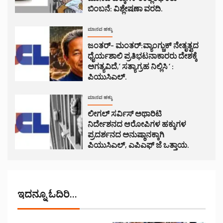
ಬಿಂಬನೆ: ವಿಶ್ಲೇಷಣಾ ವರದಿ.
ಮಾನವ ಹಕ್ಕು
ಜಂತರ್- ಮಂತರ್:ವ್ಯಾಂಗ್ಚುಕ್ ನೇತೃತ್ವದ
ಧೈರ್ಯಶಾಲಿ ಪ್ರತಿಭಟನಾಕಾರರು ದೇಶಕ್ಕೆ
ಅಗತ್ಯವಿದೆ,’ ಸತ್ಯಾಗ್ರಹ ನಿಲ್ಲಿಸಿ ‘ :
ಪಿಯುಸಿಎಲ್.
ಮಾನವ ಹಕ್ಕು
ಲೀಗಲ್ ಸರ್ವಿಸ್ ಅಥಾರಿಟಿ
ನಿರ್ದೇಶನದ ಆರೋಪಿಗಳ ಹಕ್ಕುಗಳ
ಪ್ರದರ್ಶನದ ಅನುಷ್ಠಾನಕ್ಕಾಗಿ
ಪಿಯುಸಿಎಲ್, ಎಪಿಎಫ್ ಜೆ ಒತ್ತಾಯ.
ಇದನ್ನೂ ಓದಿರಿ...