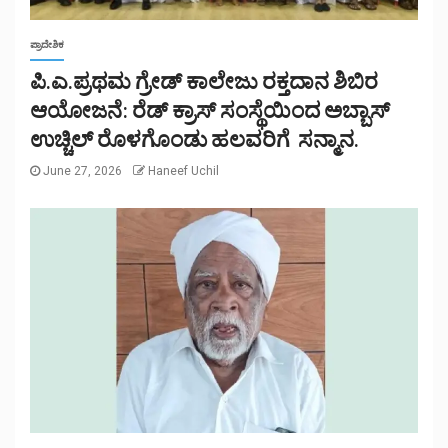
ಪ್ರಾದೇಶಿಕ
ಪಿ.ಎ.ಪ್ರಥಮ ಗ್ರೇಡ್ ಕಾಲೇಜು ರಕ್ತದಾನ ಶಿಬಿರ
ಆಯೋಜನೆ: ರೆಡ್ ಕ್ರಾಸ್ ಸಂಸ್ಥೆಯಿಂದ ಅಬ್ಬಾಸ್
ಉಚ್ಚಿಲ್ ರೊಳಗೊಂಡು ಹಲವರಿಗೆ ಸನ್ಮಾನ.
June 27, 2026
Haneef Uchil