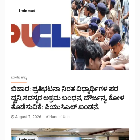
1 min read
ಮಾನವ ಹಕ್ಕು
ಬಿಹಾರ: ಪ್ರತಿಭಟನಾ ನಿರತ ವಿಧ್ಯಾರ್ಥಿಗಳ ಪರ
ದ್ವನಿ,ಸದಸ್ಯರ ಅಕ್ರಮ ಬಂಧನ, ದೌರ್ಜನ್ಯ, ಕೋಳ
ತೊಡೆಸುವಿಕೆ: ಪಿಯುಸಿಎಲ್ ಖಂಡನೆ.
August 7, 2026
Haneef Uchil
1 min read