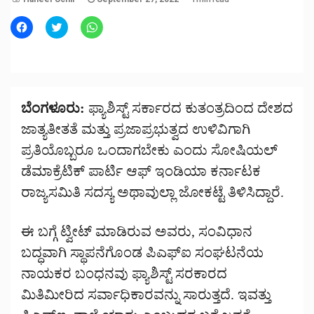
Click
Click
Click
to
to
to
share
share
share
on
on
on
Facebook
Twitter
WhatsApp
(Opens
(Opens
(Opens
in
in
in
new
new
new
window)
window)
window)
ಬೆಂಗಳೂರು:
ಫ್ಯಾಶಿಸ್ಟ್ ಸರ್ಕಾರದ ಕುತಂತ್ರದಿಂದ ದೇಶದ
ಜಾತ್ಯತೀತತೆ ಮತ್ತು ಪ್ರಜಾಪ್ರಭುತ್ವದ ಉಳಿವಿಗಾಗಿ
ಪ್ರತಿಯೊಬ್ಬರೂ ಒಂದಾಗಬೇಕು ಎಂದು ಸೋಷಿಯಲ್
ಡೆಮಾಕ್ರೆಟಿಕ್ ಪಾರ್ಟಿ ಆಫ್ ಇಂಡಿಯಾ ಕರ್ನಾಟಕ
ರಾಜ್ಯಸಮಿತಿ ಸದಸ್ಯ ಅಥಾವುಲ್ಲಾ ಜೋಕಟ್ಟೆ ತಿಳಿಸಿದ್ದಾರೆ.
ಈ ಬಗ್ಗೆ ಟ್ವೀಟ್ ಮಾಡಿರುವ ಅವರು, ಸಂವಿಧಾನ
ಬದ್ಧವಾಗಿ ಸ್ಥಾಪನೆಗೊಂಡ ಪಿಎಫ್ಐ ಸಂಘಟನೆಯ
ನಾಯಕರ ಬಂಧನವು ಫ್ಯಾಶಿಸ್ಟ್ ಸರಕಾರದ
ಮಿತಿಮೀರಿದ ಸರ್ವಾಧಿಕಾರವನ್ನು ಸಾರುತ್ತದೆ. ಇವತ್ತು