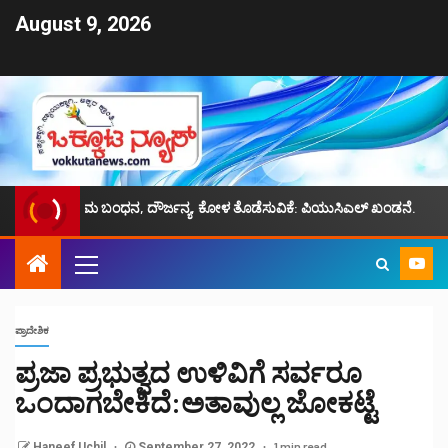
August 9, 2026
ಸ್ಯರ ಅಕ್ರಮ ಬಂಧನ, ದೌರ್ಜನ್ಯ, ಕೋಳ ತೊಡೆಸುವಿಕೆ: ಪಿಯುಸಿಎಲ್ ಖಂಡನೆ.
ಜ
ಪ್ರಾದೇಶಿಕ
ಪ್ರಜಾ ಪ್ರಭುತ್ವದ ಉಳಿವಿಗೆ ಸರ್ವರೂ
ಒಂದಾಗಬೇಕಿದೆ:ಅತಾವುಲ್ಲ ಜೋಕಟ್ಟೆ
1 min read
Haneef Uchil
September 27, 2022