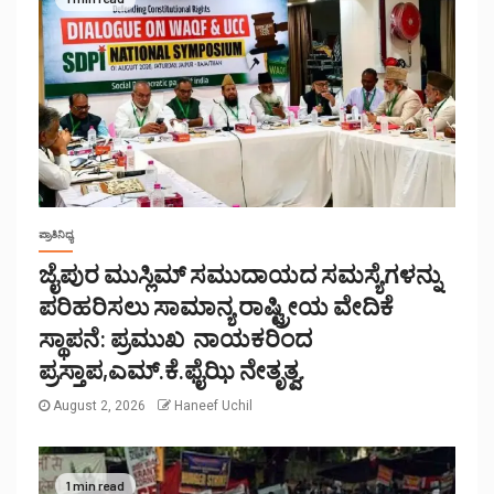
ಪ್ರಾತಿನಿಧ್ಯ
ಜೈಪುರ ಮುಸ್ಲಿಮ್ ಸಮುದಾಯದ ಸಮಸ್ಯೆಗಳನ್ನು
ಪರಿಹರಿಸಲು ಸಾಮಾನ್ಯ ರಾಷ್ಟ್ರೀಯ ವೇದಿಕೆ
ಸ್ಥಾಪನೆ: ಪ್ರಮುಖ ನಾಯಕರಿಂದ
ಪ್ರಸ್ತಾಪ,ಎಮ್.ಕೆ.ಫೈಝಿ ನೇತೃತ್ವ.
August 2, 2026
Haneef Uchil
1 min read