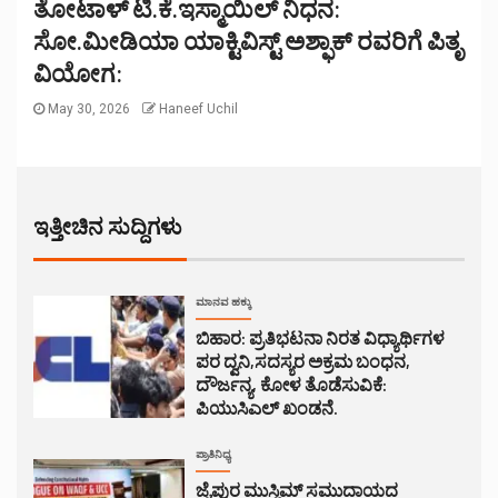
ತೋಟಾಳ್ ಟಿ.ಕೆ.ಇಸ್ಮಾಯಿಲ್ ನಿಧನ:
ಸೋ.ಮೀಡಿಯಾ ಯಾಕ್ಟಿವಿಸ್ಟ್ ಅಶ್ಫಾಕ್ ರವರಿಗೆ ಪಿತೃ
ವಿಯೋಗ:
May 30, 2026
Haneef Uchil
ಇತ್ತೀಚಿನ ಸುದ್ದಿಗಳು
ಮಾನವ ಹಕ್ಕು
ಬಿಹಾರ: ಪ್ರತಿಭಟನಾ ನಿರತ ವಿಧ್ಯಾರ್ಥಿಗಳ
ಪರ ದ್ವನಿ,ಸದಸ್ಯರ ಅಕ್ರಮ ಬಂಧನ,
ದೌರ್ಜನ್ಯ, ಕೋಳ ತೊಡೆಸುವಿಕೆ:
ಪಿಯುಸಿಎಲ್ ಖಂಡನೆ.
ಪ್ರಾತಿನಿಧ್ಯ
ಜೈಪುರ ಮುಸ್ಲಿಮ್ ಸಮುದಾಯದ