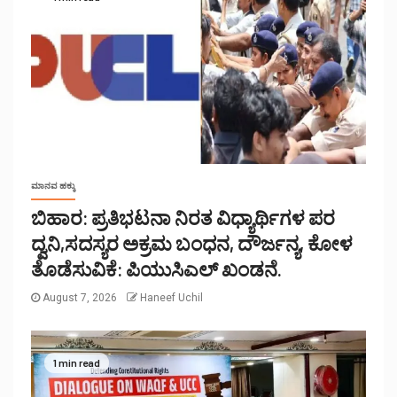
ಮಾನವ ಹಕ್ಕು
ಬಿಹಾರ: ಪ್ರತಿಭಟನಾ ನಿರತ ವಿಧ್ಯಾರ್ಥಿಗಳ ಪರ
ದ್ವನಿ,ಸದಸ್ಯರ ಅಕ್ರಮ ಬಂಧನ, ದೌರ್ಜನ್ಯ, ಕೋಳ
ತೊಡೆಸುವಿಕೆ: ಪಿಯುಸಿಎಲ್ ಖಂಡನೆ.
August 7, 2026
Haneef Uchil
1 min read