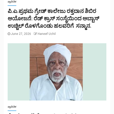
ಪ್ರಾದೇಶಿಕ
ಪಿ.ಎ.ಪ್ರಥಮ ಗ್ರೇಡ್ ಕಾಲೇಜು ರಕ್ತದಾನ ಶಿಬಿರ
ಆಯೋಜನೆ: ರೆಡ್ ಕ್ರಾಸ್ ಸಂಸ್ಥೆಯಿಂದ ಅಬ್ಬಾಸ್
ಉಚ್ಚಿಲ್ ರೊಳಗೊಂಡು ಹಲವರಿಗೆ ಸನ್ಮಾನ.
June 27, 2026
Haneef Uchil
ಪ್ರಾದೇಶಿಕ