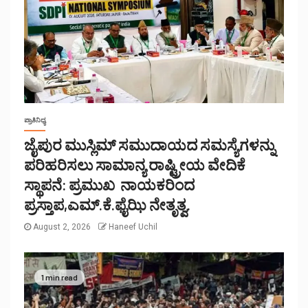
ಪ್ರಾತಿನಿಧ್ಯ
ಜೈಪುರ ಮುಸ್ಲಿಮ್ ಸಮುದಾಯದ ಸಮಸ್ಯೆಗಳನ್ನು
ಪರಿಹರಿಸಲು ಸಾಮಾನ್ಯ ರಾಷ್ಟ್ರೀಯ ವೇದಿಕೆ
ಸ್ಥಾಪನೆ: ಪ್ರಮುಖ ನಾಯಕರಿಂದ
ಪ್ರಸ್ತಾಪ,ಎಮ್.ಕೆ.ಫೈಝಿ ನೇತೃತ್ವ.
August 2, 2026
Haneef Uchil
1 min read