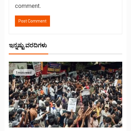
comment.
ಇನ್ನಷ್ಟು ವರದಿಗಳು
1 min read