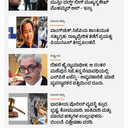
ಮುಸ್ಲಿಂ ವರ್ಲ್ಡ್ ಲೀಗ್ ಮುಖ್ಯಸ್ಥ ಶೇಖ್
ಮೊಹಮ್ಮದ್ ಅಲ್ – ಇಸ್ಸಾ.
ಮಾನವ ಹಕ್ಕು
ವಾಂಗ್‌ಚುಕ್,ಸಿಜೆಪಿಯ ಶಾಂತಿಯುತ
ಸತ್ಯಾಗ್ರಹ: ರಾಜ್ಯಪ್ರೇರಿತ ತಡೆಗೆ ಪ್ರಯತ್ನ:
ಪಿಯುಸಿಎಲ್ ತೀವ್ರ ಖಂಡನೆ.
ರಾಷ್ಟ್ರೀಯ
ದೆಹಲಿ ಹೈ ನ್ಯಾಯಾಧೀಶ, ಆ ನಂತರ
ಮಣಿಪುರ ಸಿಜೆ,ತನ್ನ ಸೇವಾವಧಿಯಲ್ಲಿ
ಎಲ್‌ಪಿಜಿ ಏಜೆನ್ಸಿ – ಅವ್ಯವಹಾರಿಕೆ: ಮಾಜಿ
ವ್ಯವಸ್ಥಾಪಕನ ಪತ್ನಿಯಿಂದ ದೂರು.
ಮಾನವ ಹಕ್ಕು
ಭಾರತೀಯ ಪೊಲೀಸ್ ವ್ಯವಸ್ಥೆ: ಕ್ರೂರ,
ಭ್ರಷ್ಟ, ಕೋಮುವಾದಿ, ಜಾತಿವಾದಿ ಮತ್ತು
ಮಾನವ ಹಕ್ಕುಗಳ ಉಲ್ಲಂಘಕರು-
ಬಿಂಬನೆ: ವಿಶ್ಲೇಷಣಾ ವರದಿ.