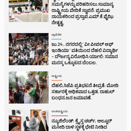
ಸಮಸ್ಯೆಗಳನ್ನು ಪರಿಹರಿಸಲು ಸಾಮಾನ್ಯ
ರಾಷ್ಟ್ರೀಯ ವೇದಿಕೆ ಸ್ಥಾಪನೆ: ಪ್ರಮುಖ
ನಾಯಕರಿಂದ ಪ್ರಸ್ತಾಪ,ಎಮ್.ಕೆ.ಫೈಝಿ
ನೇತೃತ್ವ.
ಪ್ರಾದೇಶಿಕ
ಜು.24 , ನಗರದಲ್ಲಿ ‘ ವೀ ಪೀಪಲ್ ಆಫ್
ಇಂಡಿಯಾ ‘ ವತಿಯಿಂದ ದೆಹಲಿ ವಿದ್ಯಾರ್ಥಿ
– ದೌರ್ಜನ್ಯ ವಿರೋಧಿಸಿ ರ್ಯಾಲಿ: ಸಮಾನ
ಮನಸ್ಕ ಒಕ್ಕೂಟದ ಬೆಂಬಲ.
ರಾಷ್ಟ್ರೀಯ
ದೆಹಲಿ,ಸಿಜೆಪಿ ಪ್ರತಿಭಟನೆ ತೀವ್ರತೆ: ಮೋದಿ
ಸರ್ಕಾರಕ್ಕೆ ಅಧಿಕವಾದ ಒತ್ತಡ, ರಾಹುಲ್
ಬಂಧನ,ಜನ ಜಮಾವಣೆ.
ಅಂತರಾಷ್ಟ್ರೀಯ
ನ್ಯೂಜಿಲೆಂಡ್: ಕ್ರೈಸ್ತ ಚರ್ಚ್, ಅಲ್ನೂರ್
ಮಸೀದಿ ದಾಳಿ ಸ್ಥಳಕ್ಕೆ ಭೇಟಿ ನೀಡಿದ