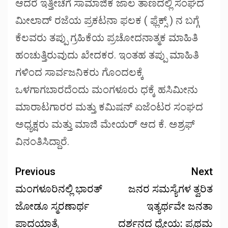
ಆದರೆ ಇತ್ತೀಚೆಗೆ ಸಾಮಾಜಿಕ ಜಾಲ ತಾಣದಲ್ಲಿ ಸಂಘದ
ಮೀಲಾದ್ ರಜೆಯ ಪ್ರಕಟನಾ ಫಲಕ ( ಫ್ಲೆಕ್ಸ್ ) ನ ಬಗ್ಗೆ
ಕೆಲವರು ತಪ್ಪು ಗ್ರಹಿಕೆಯ ಪ್ರಚೋದನಾತ್ಮಕ ಮಾಹಿತಿ
ಹಂಚುತ್ತಿರುವುದು ಖೇದಕರ. ಇಂತಹ ತಪ್ಪು ಮಾಹಿತಿ
ಗಳಿಂದ ಸಾರ್ವಜನಿಕರು ಗೊಂದಲಕ್ಕೆ
ಒಳಗಾಗಬಾರದೆಂದು ಮಂಗಳೂರು ಧಕ್ಕೆ ಹಸಿಮೀನು
ಮಾರಾಟಗಾರರ ಮತ್ತು ಕಮಿಷನ್ ಏಜೆಂಟರ ಸಂಘದ
ಅಧ್ಯಕ್ಷರು ಮತ್ತು ಮಾಜಿ ಮೇಯರ್ ಆದ ಕೆ. ಅಶ್ರಫ್
ವಿನಂತಿಸಿದ್ದಾರೆ.
Previous
Next
ಮಂಗಳೂರಿನಲ್ಲಿ ಭಾರತ್
ಜನರ ಸಮಸ್ಯೆಗಳ ತ್ವರಿತ
ಜೋಡೂ ಸ್ಮರಣಾರ್ಥ
ಇತ್ಯರ್ಥವೇ ಜನತಾ
ಪಾದಯಾತ್ರೆ
ದರ್ಶನದ ಧ್ಯೇಯ: ಪ್ರಥಮ