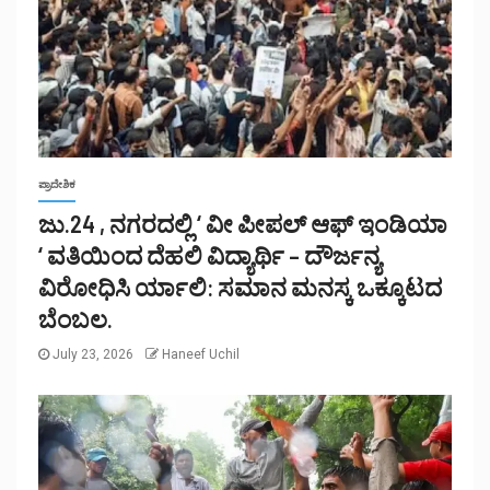
ಪ್ರಾದೇಶಿಕ
ಜು.24 , ನಗರದಲ್ಲಿ ‘ ವೀ ಪೀಪಲ್ ಆಫ್ ಇಂಡಿಯಾ
‘ ವತಿಯಿಂದ ದೆಹಲಿ ವಿದ್ಯಾರ್ಥಿ – ದೌರ್ಜನ್ಯ
ವಿರೋಧಿಸಿ ರ್ಯಾಲಿ: ಸಮಾನ ಮನಸ್ಕ ಒಕ್ಕೂಟದ
ಬೆಂಬಲ.
July 23, 2026
Haneef Uchil