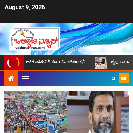
August 9, 2026
ನ್ಯ, ಕೋಳ ತೊಡೆಸುವಿಕೆ: ಪಿಯುಸಿಎಲ್ ಖಂಡನೆ.
ಜೈಪುರ ಮುಸ್ಲಿಮ್ ಸಮುದಾಯದ 