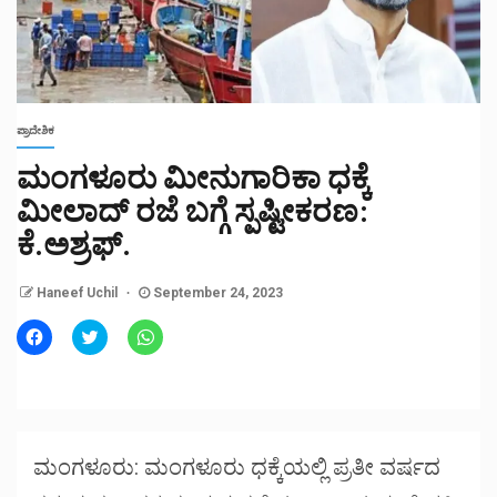
ಪ್ರಾದೇಶಿಕ
ಮಂಗಳೂರು ಮೀನುಗಾರಿಕಾ ಧಕ್ಕೆ
ಮೀಲಾದ್ ರಜೆ ಬಗ್ಗೆ ಸ್ಪಷ್ಟೀಕರಣ:
ಕೆ.ಅಶ್ರಫ್.
Haneef Uchil
September 24, 2023
Click
Click
Click
to
to
to
share
share
share
on
on
on
Facebook
Twitter
WhatsApp
(Opens
(Opens
(Opens
in
in
in
new
new
new
window)
window)
window)
ಮಂಗಳೂರು: ಮಂಗಳೂರು ಧಕ್ಕೆಯಲ್ಲಿ ಪ್ರತೀ ವರ್ಷದ