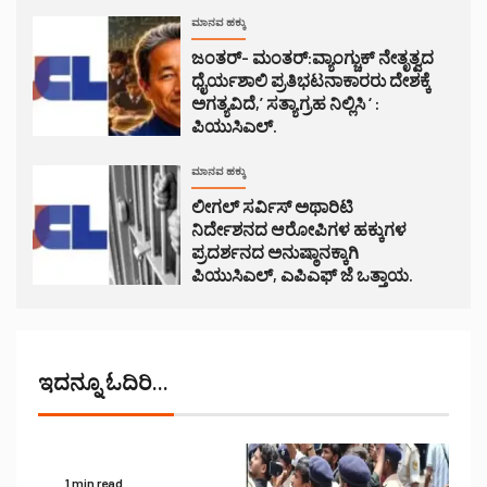
ಮಾನವ ಹಕ್ಕು
ಜಂತರ್- ಮಂತರ್:ವ್ಯಾಂಗ್ಚುಕ್ ನೇತೃತ್ವದ
ಧೈರ್ಯಶಾಲಿ ಪ್ರತಿಭಟನಾಕಾರರು ದೇಶಕ್ಕೆ
ಅಗತ್ಯವಿದೆ,’ ಸತ್ಯಾಗ್ರಹ ನಿಲ್ಲಿಸಿ ‘ :
ಪಿಯುಸಿಎಲ್.
ಮಾನವ ಹಕ್ಕು
ಲೀಗಲ್ ಸರ್ವಿಸ್ ಅಥಾರಿಟಿ
ನಿರ್ದೇಶನದ ಆರೋಪಿಗಳ ಹಕ್ಕುಗಳ
ಪ್ರದರ್ಶನದ ಅನುಷ್ಠಾನಕ್ಕಾಗಿ
ಪಿಯುಸಿಎಲ್, ಎಪಿಎಫ್ ಜೆ ಒತ್ತಾಯ.
ಇದನ್ನೂ ಓದಿರಿ...
1 min read