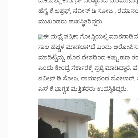
ದ.ಕ.ಜಿಲ್ಲಾ ಕಾಂಗ್ರೆಸ್ ವರಿಷ್ಠರಾದ ಬಿ.ರಮಾ
ಹೆಗ್ಡೆ, ಕೆ.ಅಶ್ರಫ್, ನವೀನ್ ಡಿ ಸೋಜ , ರ
ಮುಖಂಡರು ಉಪಸ್ಥಿತರಿದ್ದರು.
ಈ ಮಧ್ಯೆ ಪತ್ರಿಕಾ ಗೋಷ್ಠಿಯಲ್ಲಿ ಮಾತನಾಡಿ
ಸಾಲ ಹೆಚ್ಚಳ ಮಾಡಲಾಗಿದೆ ಎಂದು ಆರೋಪಿಸುತ್ತಿರ
ಮಾಡಿಟ್ಟಿದ್ದು, ಹೊರ ದೇಶದಿಂದ ಕಪ್ಪು ಹಣ ತರು
ಎಂದು ಕೇಂದ್ರ ಸರ್ಕಾರಕ್ಕೆ ಪ್ರಶ್ನೆ ಮಾಡಿದ್ದಾರೆ. 
ನವೀನ್ ಡಿ ಸೋಜ, ರಾಮಾನಂದ ಬೋಳಾರ್, ಶಬೀರ್
ಎಸ್.ಕೆ.ಭಾಗ್ವತ ಮತ್ತಿತರರು ಉಪಸ್ಥಿತಿದ್ದರು.