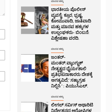
ಮಾನವ ಹಕ್ಕು
ಭಾರತೀಯ ಪೊಲೀಸ್
ವ್ಯವಸ್ಥೆ: ಕ್ರೂರ, ಭ್ರಷ್ಟ,
ಕೋಮುವಾದಿ, ಜಾತಿವಾದಿ
ಮತ್ತು ಮಾನವ ಹಕ್ಕುಗಳ
ಉಲ್ಲಂಘಕರು- ಬಿಂಬನೆ:
ವಿಶ್ಲೇಷಣಾ ವರದಿ.
ಮಾನವ ಹಕ್ಕು
ಜಂತರ್-
ಮಂತರ್:ವ್ಯಾಂಗ್ಚುಕ್
ನೇತೃತ್ವದ ಧೈರ್ಯಶಾಲಿ
ಪ್ರತಿಭಟನಾಕಾರರು ದೇಶಕ್ಕೆ
ಅಗತ್ಯವಿದೆ,’ ಸತ್ಯಾಗ್ರಹ
ನಿಲ್ಲಿಸಿ ‘ : ಪಿಯುಸಿಎಲ್.
ಮಾನವ ಹಕ್ಕು
ಲೀಗಲ್ ಸರ್ವಿಸ್ ಅಥಾರಿಟಿ
ನಿರ್ದೇಶನದ ಆರೋಪಿಗಳ