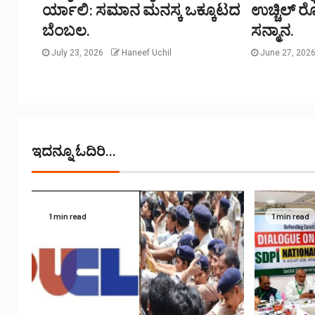
ರ್ಯಾಲಿ: ಸಮಾನ ಮನಸ್ಕ ಒಕ್ಕೂಟದ
ಉಚ್ಚಿಲ್ 
ಬೆಂಬಲ.
ಸನ್ಮಾನ.
July 23, 2026
Haneef Uchil
June 27, 202
ಇದನ್ನೂ ಓದಿರಿ...
1 min read
1 min read