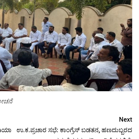
ಲೋಚನೆ
Next
ಂಡಿಯಾ
ಉ.ಕ.ಪ್ರಚಾರ ಸಭೆ: ಕಾಂಗ್ರೆಸ್ ಬಡತನ, ಹಣದುಬ್ಬರದ