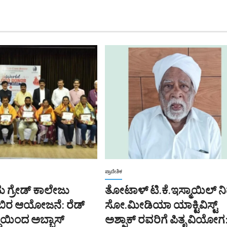
ಪ್ರಾದೇಶಿಕ
ಮ ಗ್ರೇಡ್ ಕಾಲೇಜು
ತೋಟಾಳ್ ಟಿ.ಕೆ.ಇಸ್ಮಾಯಿಲ್ ನ
ಿಬಿರ ಆಯೋಜನೆ: ರೆಡ್
ಸೋ.ಮೀಡಿಯಾ ಯಾಕ್ಟಿವಿಸ್ಟ್
್ಥೆಯಿಂದ ಅಬ್ಬಾಸ್
ಅಶ್ಫಾಕ್ ರವರಿಗೆ ಪಿತೃ ವಿಯೋಗ