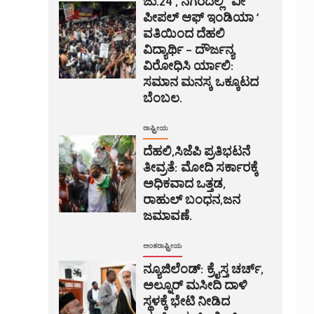
ಜು.24 , ನಗರದಲ್ಲಿ ‘ ವೀ
ಪೀಪಲ್ ಆಫ್ ಇಂಡಿಯಾ ‘
ವತಿಯಿಂದ ದೆಹಲಿ
ವಿದ್ಯಾರ್ಥಿ – ದೌರ್ಜನ್ಯ
ವಿರೋಧಿಸಿ ರ್ಯಾಲಿ:
ಸಮಾನ ಮನಸ್ಕ ಒಕ್ಕೂಟದ
ಬೆಂಬಲ.
ರಾಷ್ಟ್ರೀಯ
ದೆಹಲಿ,ಸಿಜೆಪಿ ಪ್ರತಿಭಟನೆ
ತೀವ್ರತೆ: ಮೋದಿ ಸರ್ಕಾರಕ್ಕೆ
ಅಧಿಕವಾದ ಒತ್ತಡ,
ರಾಹುಲ್ ಬಂಧನ,ಜನ
ಜಮಾವಣೆ.
ಅಂತರಾಷ್ಟ್ರೀಯ
ನ್ಯೂಜಿಲೆಂಡ್: ಕ್ರೈಸ್ತ ಚರ್ಚ್,
ಅಲ್ನೂರ್ ಮಸೀದಿ ದಾಳಿ
ಸ್ಥಳಕ್ಕೆ ಭೇಟಿ ನೀಡಿದ