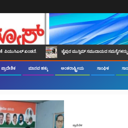
ಖಂಡನೆ.
ಜೈಪುರ ಮುಸ್ಲಿಮ್ ಸಮುದಾಯದ ಸಮಸ್ಯೆಗಳನ್ನು ಪರಿಹರಿಸಲು ಸಾಮಾನ್ಯ 
ಪ್ರಾದೇಶಿಕ
ಮಾನವ ಹಕ್ಕು
ಅಂತರಾಷ್ಟ್ರೀಯ
ಸಾಂಘಿಕ
ಸಾಂಸ
ಪ್ರಾದೇಶಿಕ