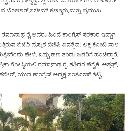
ನಾಥ ರೈ ರವರ ನೇತೃತ್ವದಲ್ಲಿ ಮಾಜಿ ಮೇಯರ್ ಗಳಾದ ಶಶಿಧರ್
ಮಾನಂದ ಬೋಳಾರ್,ಸಲೀಮ್ ಕಣ್ಣೂರು,ಮತ್ತು ಪ್ರಮುಖ
ದ ರಮಾನಾಥ ರೈ ಅವರು ಹಿಂದೆ ಕಾಂಗ್ರೆಸ್ ಸರಕಾರ ಇದ್ದಾಗ
ುವ ಬಿಜೆಪಿ ಪ್ರಸ್ತುತ ಬಿಜೆಪಿ ಐವತ್ತೈದು ಲಕ್ಷ ಕೋಟಿ ಸಾಲ
ತ್ತೇನೆಂದು ಹೇಳಿ, ಎಷ್ಟು ಹಣ ತಂದು ಜನರಿಗೆ ಹಂಚಿದ್ದಾರೆ,
ಪತ್ರಿಕಾ ಗೋಷ್ಠಿಯಲ್ಲಿ ರಮಾನಾಥ ರೈ, ಶಶಿಧರ ಹೆಗ್ಡೆ,ಕೆ. ಅಶ್ರಫ್,
, ಯುವ ಕಾಂಗ್ರೆಸ್ ಅಧ್ಯಕ್ಷ ಸಂತೋಷ್ ಶೆಟ್ಟಿ,