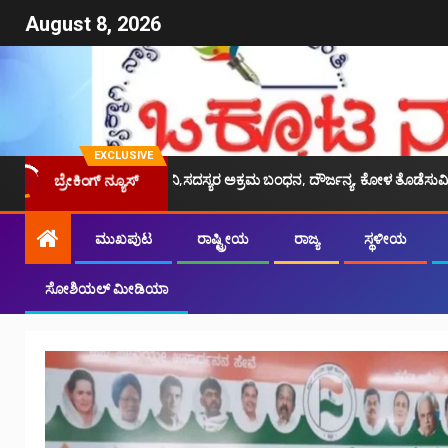
August 8, 2026
EXCLUSIVE
್ಯಾರ್ಥಿಗಳ ಪರ ದ್ವನಿ,ಸದಸ್ಯರ ಅಕ್ರಮ ಬಂಧನ, ದೌರ್ಜನ್ಯ, ಕೋಳ ತೊಡೆಸುವಿಕೆ: ಪಿಯುಸಿಎಲ್ 
ಬ್ರೇಕಿಂಗ್ ನ್ಯೂಸ್
ಮುಖಪುಟ
ರಾಷ್ಟ್ರೀಯ
ರಾಜ್ಯ
ಸ್ಥಳೀಯ
ಸೋಶಿಯಲ್ ಮೀಡಿಯಾ