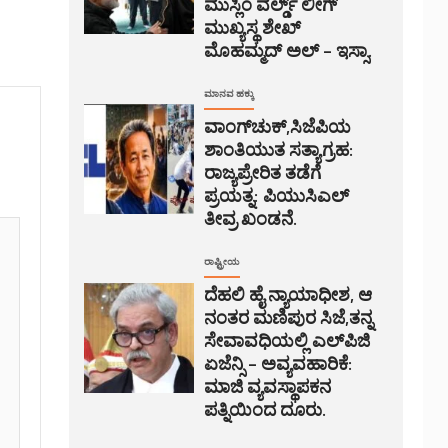
ಮುಸ್ಲಿಂ ವರ್ಲ್ಡ್ ಲೀಗ್
ಮುಖ್ಯಸ್ಥ ಶೇಖ್
ಮೊಹಮ್ಮದ್ ಅಲ್ – ಇಸ್ಸಾ.
ಮಾನವ ಹಕ್ಕು
ವಾಂಗ್‌ಚುಕ್,ಸಿಜೆಪಿಯ
ಶಾಂತಿಯುತ ಸತ್ಯಾಗ್ರಹ:
ರಾಜ್ಯಪ್ರೇರಿತ ತಡೆಗೆ
ಪ್ರಯತ್ನ: ಪಿಯುಸಿಎಲ್
ತೀವ್ರ ಖಂಡನೆ.
ರಾಷ್ಟ್ರೀಯ
ದೆಹಲಿ ಹೈ ನ್ಯಾಯಾಧೀಶ, ಆ
ನಂತರ ಮಣಿಪುರ ಸಿಜೆ,ತನ್ನ
ಸೇವಾವಧಿಯಲ್ಲಿ ಎಲ್‌ಪಿಜಿ
ಏಜೆನ್ಸಿ – ಅವ್ಯವಹಾರಿಕೆ:
ಮಾಜಿ ವ್ಯವಸ್ಥಾಪಕನ
ಪತ್ನಿಯಿಂದ ದೂರು.