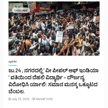
1 min read
ಪ್ರಾದೇಶಿಕ
ಜು.24 , ನಗರದಲ್ಲಿ ‘ ವೀ ಪೀಪಲ್ ಆಫ್ ಇಂಡಿಯಾ
‘ ವತಿಯಿಂದ ದೆಹಲಿ ವಿದ್ಯಾರ್ಥಿ – ದೌರ್ಜನ್ಯ
ವಿರೋಧಿಸಿ ರ್ಯಾಲಿ: ಸಮಾನ ಮನಸ್ಕ ಒಕ್ಕೂಟದ
ಬೆಂಬಲ.
July 23, 2026
Haneef Uchil