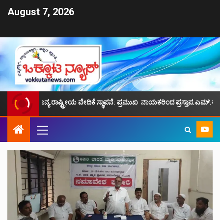
August 7, 2026
ಯ ರಾಷ್ಟ್ರೀಯ ವೇದಿಕೆ ಸ್ಥಾಪನೆ: ಪ್ರಮುಖ ನಾಯಕರಿಂದ ಪ್ರಸ್ತಾಪ,ಎಮ್.ಕೆ.ಫೈಝಿ ನೇತೃತ್ವ.