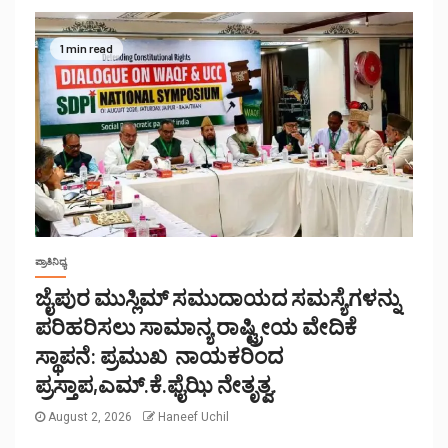
1 min read
ಪ್ರಾತಿನಿಧ್ಯ
ಜೈಪುರ ಮುಸ್ಲಿಮ್ ಸಮುದಾಯದ ಸಮಸ್ಯೆಗಳನ್ನು
ಪರಿಹರಿಸಲು ಸಾಮಾನ್ಯ ರಾಷ್ಟ್ರೀಯ ವೇದಿಕೆ
ಸ್ಥಾಪನೆ: ಪ್ರಮುಖ ನಾಯಕರಿಂದ
ಪ್ರಸ್ತಾಪ,ಎಮ್.ಕೆ.ಫೈಝಿ ನೇತೃತ್ವ.
August 2, 2026
Haneef Uchil