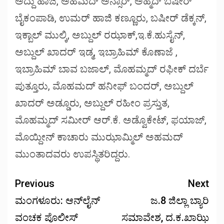
ಅದ್ದು ಹಾಜಿ, ಅಹಮದ್ ಅನ್ಸಾರ್, ಅಹ್ಮದ್ ಬಷೀರ್
ಬೈಕಂಪಾಡಿ, ಉಮರ್ ಹಾಜಿ ಕಣ್ಣೂರು, ಬಷೀರ್ ಡೆಕ್ಕನ್,
ಇಕ್ಬಾಲ್ ಮುಲ್ಕಿ, ಅಬ್ದುಲ್ ರಝಾಕ್,ಇ.ಕೆ.ಹುಸೈನ್,
ಅಬ್ದುಲ್ ಖಾದರ್ ಇಡ್ಮ, ಇಬ್ರಾಹಿಮ್ ಕೊಣಾಜೆ ,
ಇಬ್ರಾಹಿಮ್ ಬಾವ ಬಜಾಲ್, ಮೊಹಮ್ಮದ್ ರಫೀಕ್ ದರ್ಬೆ
ಪುತ್ತೂರು, ಮೊಹಮದ್ ಹನೀಫ್ ಬಂದರ್, ಅಬ್ದುಲ್
ಖಾದರ್ ಅಡ್ಡೂರು, ಅಬ್ದುಲ್ ರಹೀಂ ಪ್ರಸ್ತುತ,
ಮೊಹಮ್ಮದ್ ಸಮೀರ್ ಆರ್.ಕೆ. ಅಡ್ವೊಕೇಟ್, ಫಯಾಜ್,
ಮೊಯ್ದೀನ್ ಕಾಚಾರು ಮುಝಾಮ್ಮಿಲ್ ಅಹಮದ್
ಮುಂತಾದವರು ಉಪಸ್ಥಿತರಿದ್ದರು.
Previous
Next
ಮಂಗಳೂರು: ಆನ್‌ಲೈನ್
ಜ.8 ಜಿಲ್ಲಾ ಬ್ಯಾರಿ
ವಂಚಕ ಪೊಲೀಸ್
ಸಮಾವೇಶ, ದ.ಕ.ಖಾಝಿ