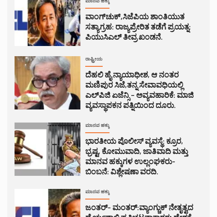
ಮಾನವ ಹಕ್ಕು
ವಾಂಗ್‌ಚುಕ್,ಸಿಜೆಪಿಯ ಶಾಂತಿಯುತ
ಸತ್ಯಾಗ್ರಹ: ರಾಜ್ಯಪ್ರೇರಿತ ತಡೆಗೆ ಪ್ರಯತ್ನ:
ಪಿಯುಸಿಎಲ್ ತೀವ್ರ ಖಂಡನೆ.
ರಾಷ್ಟ್ರೀಯ
ದೆಹಲಿ ಹೈ ನ್ಯಾಯಾಧೀಶ, ಆ ನಂತರ
ಮಣಿಪುರ ಸಿಜೆ,ತನ್ನ ಸೇವಾವಧಿಯಲ್ಲಿ
ಎಲ್‌ಪಿಜಿ ಏಜೆನ್ಸಿ – ಅವ್ಯವಹಾರಿಕೆ: ಮಾಜಿ
ವ್ಯವಸ್ಥಾಪಕನ ಪತ್ನಿಯಿಂದ ದೂರು.
ಮಾನವ ಹಕ್ಕು
ಭಾರತೀಯ ಪೊಲೀಸ್ ವ್ಯವಸ್ಥೆ: ಕ್ರೂರ,
ಭ್ರಷ್ಟ, ಕೋಮುವಾದಿ, ಜಾತಿವಾದಿ ಮತ್ತು
ಮಾನವ ಹಕ್ಕುಗಳ ಉಲ್ಲಂಘಕರು-
ಬಿಂಬನೆ: ವಿಶ್ಲೇಷಣಾ ವರದಿ.
ಮಾನವ ಹಕ್ಕು
ಜಂತರ್- ಮಂತರ್:ವ್ಯಾಂಗ್ಚುಕ್ ನೇತೃತ್ವದ