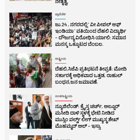
ನೇತೃತ್ವ.
ಪ್ರಾದೇಶಿಕ
ಜು.24 , ನಗರದಲ್ಲಿ ‘ ವೀ ಪೀಪಲ್ ಆಫ್
ಇಂಡಿಯಾ ‘ ವತಿಯಿಂದ ದೆಹಲಿ ವಿದ್ಯಾರ್ಥಿ
– ದೌರ್ಜನ್ಯ ವಿರೋಧಿಸಿ ರ್ಯಾಲಿ: ಸಮಾನ
ಮನಸ್ಕ ಒಕ್ಕೂಟದ ಬೆಂಬಲ.
ರಾಷ್ಟ್ರೀಯ
ದೆಹಲಿ,ಸಿಜೆಪಿ ಪ್ರತಿಭಟನೆ ತೀವ್ರತೆ: ಮೋದಿ
ಸರ್ಕಾರಕ್ಕೆ ಅಧಿಕವಾದ ಒತ್ತಡ, ರಾಹುಲ್
ಬಂಧನ,ಜನ ಜಮಾವಣೆ.
ಅಂತರಾಷ್ಟ್ರೀಯ
ನ್ಯೂಜಿಲೆಂಡ್: ಕ್ರೈಸ್ತ ಚರ್ಚ್, ಅಲ್ನೂರ್
ಮಸೀದಿ ದಾಳಿ ಸ್ಥಳಕ್ಕೆ ಭೇಟಿ ನೀಡಿದ
ಮುಸ್ಲಿಂ ವರ್ಲ್ಡ್ ಲೀಗ್ ಮುಖ್ಯಸ್ಥ ಶೇಖ್
ಮೊಹಮ್ಮದ್ ಅಲ್ – ಇಸ್ಸಾ.