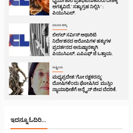
ಧೈರ್ಯಶಾಲಿ ಪ್ರತಿಭಟನಾಕಾರರು ದೇಶಕ್ಕೆ
ಅಗತ್ಯವಿದೆ,’ ಸತ್ಯಾಗ್ರಹ ನಿಲ್ಲಿಸಿ ‘ :
ಪಿಯುಸಿಎಲ್.
ಮಾನವ ಹಕ್ಕು
ಲೀಗಲ್ ಸರ್ವಿಸ್ ಅಥಾರಿಟಿ
ನಿರ್ದೇಶನದ ಆರೋಪಿಗಳ ಹಕ್ಕುಗಳ
ಪ್ರದರ್ಶನದ ಅನುಷ್ಠಾನಕ್ಕಾಗಿ
ಪಿಯುಸಿಎಲ್, ಎಪಿಎಫ್ ಜೆ ಒತ್ತಾಯ.
ರಾಷ್ಟ್ರೀಯ
ಮಧ್ಯಪ್ರದೇಶ:’ಗೋ ರಕ್ಷಕರನ್ನು’
ದೋಷಿಗಳೆಂದು ಘೋಷಿಸಿದ ಮುಸ್ಲಿಂ
ನ್ಯಾಯಾಧೀಶೆಗೆ ಆನ್ಲೈನ್ ಜೀವ ಬೆದರಿಕೆ.
ಇದನ್ನೂ ಓದಿರಿ...