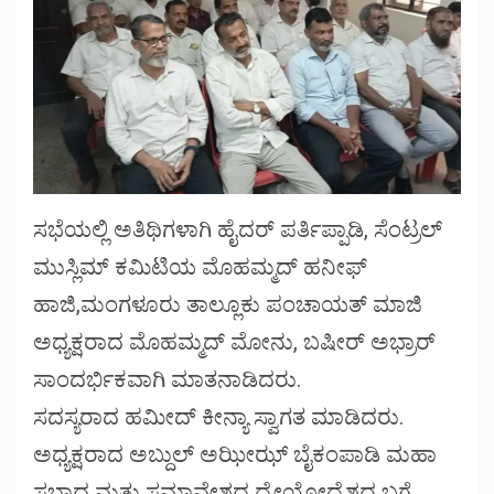
ಸಭೆಯಲ್ಲಿ ಅತಿಥಿಗಳಾಗಿ ಹೈದರ್ ಪರ್ತಿಪ್ಪಾಡಿ, ಸೆಂಟ್ರಲ್
ಮುಸ್ಲಿಮ್ ಕಮಿಟಿಯ ಮೊಹಮ್ಮದ್ ಹನೀಫ್
ಹಾಜಿ,ಮಂಗಳೂರು ತಾಲ್ಲೂಕು ಪಂಚಾಯತ್ ಮಾಜಿ
ಅಧ್ಯಕ್ಷರಾದ ಮೊಹಮ್ಮದ್ ಮೋನು, ಬಷೀರ್ ಅಭ್ರಾರ್
ಸಾಂದರ್ಭಿಕವಾಗಿ ಮಾತನಾಡಿದರು.
ಸದಸ್ಯರಾದ ಹಮೀದ್ ಕೀನ್ಯಾ ಸ್ವಾಗತ ಮಾಡಿದರು.
ಅಧ್ಯಕ್ಷರಾದ ಅಬ್ದುಲ್ ಅಝೀಝ್ ಬೈಕಂಪಾಡಿ ಮಹಾ
ಸಭಾದ ಮತ್ತು ಸಮಾವೇಶದ ಧ್ಯೇಯೋಧ್ಯೆಶದ ಬಗ್ಗೆ