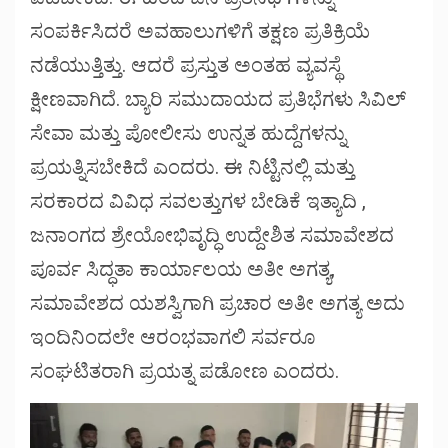
ಸಂಪರ್ಕಿಸಿದರೆ ಅವಹಾಲುಗಳಿಗೆ ತಕ್ಷಣ ಪ್ರತಿಕ್ರಿಯೆ
ನಡೆಯುತ್ತಿತ್ತು. ಆದರೆ ಪ್ರಸ್ತುತ ಅಂತಹ ವ್ಯವಸ್ಥೆ
ಕ್ಷೀಣವಾಗಿದೆ. ಬ್ಯಾರಿ ಸಮುದಾಯದ ಪ್ರತಿಭೆಗಳು ಸಿವಿಲ್
ಸೇವಾ ಮತ್ತು ಪೋಲೀಸು ಉನ್ನತ ಹುದ್ದೆಗಳನ್ನು
ಪ್ರಯತ್ನಿಸಬೇಕಿದೆ ಎಂದರು. ಈ ನಿಟ್ಟಿನಲ್ಲಿ ಮತ್ತು
ಸರಕಾರದ ವಿವಿಧ ಸವಲತ್ತುಗಳ ಬೇಡಿಕೆ ಇತ್ಯಾದಿ ,
ಜನಾಂಗದ ಶ್ರೇಯೋಭಿವೃದ್ಧಿ ಉದ್ದೇಶಿತ ಸಮಾವೇಶದ
ಪೂರ್ವ ಸಿದ್ಧತಾ ಕಾರ್ಯಾಲಯ ಅತೀ ಅಗತ್ಯ,
ಸಮಾವೇಶದ ಯಶಸ್ವಿಗಾಗಿ ಪ್ರಚಾರ ಅತೀ ಅಗತ್ಯ ಅದು
ಇಂದಿನಿಂದಲೇ ಆರಂಭವಾಗಲಿ ಸರ್ವರೂ
ಸಂಘಟಿತರಾಗಿ ಪ್ರಯತ್ನ ಪಡೋಣ ಎಂದರು.