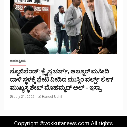
1 min read
ಅಂತರಾಷ್ಟ್ರೀಯ
ನ್ಯೂಜಿಲೆಂಡ್: ಕ್ರೈಸ್ತ ಚರ್ಚ್, ಅಲ್ನೂರ್ ಮಸೀದಿ
ದಾಳಿ ಸ್ಥಳಕ್ಕೆ ಭೇಟಿ ನೀಡಿದ ಮುಸ್ಲಿಂ ವರ್ಲ್ಡ್ ಲೀಗ್
ಮುಖ್ಯಸ್ಥ ಶೇಖ್ ಮೊಹಮ್ಮದ್ ಅಲ್ – ಇಸ್ಸಾ.
July 21, 2026
Haneef Uchil
Copyright ©vokkutanews.com All rights