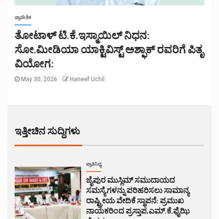
ಪ್ರಾದೇಶಿಕ
ತೋಟಾಳ್ ಟಿ.ಕೆ.ಇಸ್ಮಾಯಿಲ್ ನಿಧನ:
ಸೋ.ಮೀಡಿಯಾ ಯಾಕ್ಟಿವಿಸ್ಟ್ ಅಶ್ಫಾಕ್ ರವರಿಗೆ ಪಿತೃ
ವಿಯೋಗ:
May 30, 2026
Haneef Uchil
ಇತ್ತೀಚಿನ ಸುದ್ದಿಗಳು
ಪ್ರಾತಿನಿಧ್ಯ
ಜೈಪುರ ಮುಸ್ಲಿಮ್ ಸಮುದಾಯದ
ಸಮಸ್ಯೆಗಳನ್ನು ಪರಿಹರಿಸಲು ಸಾಮಾನ್ಯ
ರಾಷ್ಟ್ರೀಯ ವೇದಿಕೆ ಸ್ಥಾಪನೆ: ಪ್ರಮುಖ
ನಾಯಕರಿಂದ ಪ್ರಸ್ತಾಪ,ಎಮ್.ಕೆ.ಫೈಝಿ