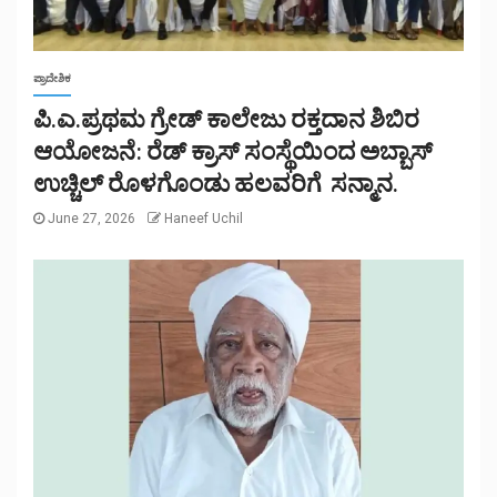
ಪ್ರಾದೇಶಿಕ
ಪಿ.ಎ.ಪ್ರಥಮ ಗ್ರೇಡ್ ಕಾಲೇಜು ರಕ್ತದಾನ ಶಿಬಿರ
ಆಯೋಜನೆ: ರೆಡ್ ಕ್ರಾಸ್ ಸಂಸ್ಥೆಯಿಂದ ಅಬ್ಬಾಸ್
ಉಚ್ಚಿಲ್ ರೊಳಗೊಂಡು ಹಲವರಿಗೆ ಸನ್ಮಾನ.
June 27, 2026
Haneef Uchil