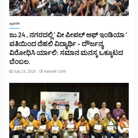
ಪ್ರಾದೇಶಿಕ
ಜು.24 , ನಗರದಲ್ಲಿ ‘ ವೀ ಪೀಪಲ್ ಆಫ್ ಇಂಡಿಯಾ ‘
ವತಿಯಿಂದ ದೆಹಲಿ ವಿದ್ಯಾರ್ಥಿ – ದೌರ್ಜನ್ಯ
ವಿರೋಧಿಸಿ ರ್ಯಾಲಿ: ಸಮಾನ ಮನಸ್ಕ ಒಕ್ಕೂಟದ
ಬೆಂಬಲ.
July 23, 2026
Haneef Uchil