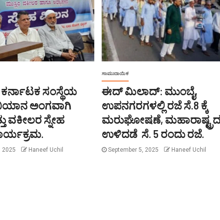
ಸಾಮುದಾಯಿಕ
 ಕರ್ನಾಟಕ ಸಂಸ್ಥೆಯ
ಈದ್ ಮಿಲಾದ್: ಮುಂಬೈ,
ಭಿಯಾನ ಅಂಗವಾಗಿ
ಉಪನಗರಗಳಲ್ಲಿ ರಜೆ ಸೆ.8 ಕ್ಕೆ
್ತು ವಕೀಲರ ಸ್ನೇಹ
ಮರುಘೋಷಣೆ, ಮಹಾರಾಷ್ಟ್ರ
ಾರ್ಯಕ್ರಮ.
ಉಳಿದಡೆ ಸೆ. 5 ರಂದು ರಜೆ.
, 2025
Haneef Uchil
September 5, 2025
Haneef Uchil