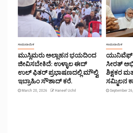
ಸಾಮುದಾಯಿಕ
ಸಾಮುದಾಯಿಕ
ಮುಸ್ಲಿಮರು ಅಲ್ಲಾಹನ ಭಯದಿಂದ
ಯುನಿವೆಫ್
ಜೀವಿಸಬೇಕಿದೆ: ಉಳ್ಳಾಲ ಈದ್
ಸೀರತ್ ಅ
ಉಲ್ ಫಿತರ್ ಪ್ರಭಾಷಣದಲ್ಲಿ ಮೌಲ್ವಿ
ಶಿಕ್ಷಕರ ಮತ
ಇಬ್ರಾಹಿಂ ಸೌಶಾದ್ ಕರೆ.
ಸಮ್ಮಿಲನ ಕ
March 20, 2026
Haneef Uchil
September 26