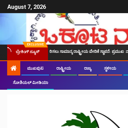
August 7, 2026
EXCLUSIVE
ಯೆಗಳನ್ನು ಪರಿಹರಿಸಲು ಸಾಮಾನ್ಯ ರಾಷ್ಟ್ರೀಯ ವೇದಿಕೆ ಸ್ಥಾಪನೆ: ಪ್ರಮುಖ ನಾಯಕರಿಂದ ಪ್ರಸ
ಬ್ರೇಕಿಂಗ್ ನ್ಯೂಸ್
ಮುಖಪುಟ
ರಾಷ್ಟ್ರೀಯ
ರಾಜ್ಯ
ಸ್ಥಳೀಯ
ಸೋಶಿಯಲ್ ಮೀಡಿಯಾ