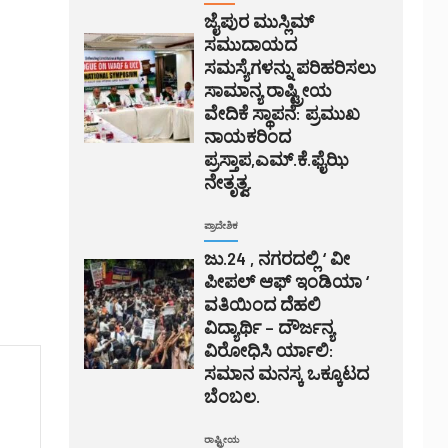
ಜೈಪುರ ಮುಸ್ಲಿಮ್
ಸಮುದಾಯದ
ಸಮಸ್ಯೆಗಳನ್ನು ಪರಿಹರಿಸಲು
ಸಾಮಾನ್ಯ ರಾಷ್ಟ್ರೀಯ
ವೇದಿಕೆ ಸ್ಥಾಪನೆ: ಪ್ರಮುಖ
ನಾಯಕರಿಂದ
ಪ್ರಸ್ತಾಪ,ಎಮ್.ಕೆ.ಫೈಝಿ
ನೇತೃತ್ವ.
ಪ್ರಾದೇಶಿಕ
ಜು.24 , ನಗರದಲ್ಲಿ ‘ ವೀ
ಪೀಪಲ್ ಆಫ್ ಇಂಡಿಯಾ ‘
ವತಿಯಿಂದ ದೆಹಲಿ
ವಿದ್ಯಾರ್ಥಿ – ದೌರ್ಜನ್ಯ
ವಿರೋಧಿಸಿ ರ್ಯಾಲಿ:
ಸಮಾನ ಮನಸ್ಕ ಒಕ್ಕೂಟದ
ಬೆಂಬಲ.
ರಾಷ್ಟ್ರೀಯ