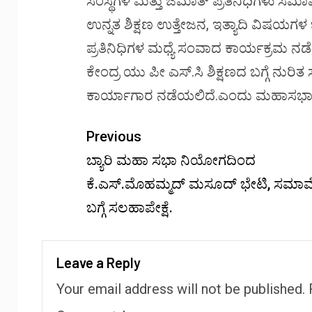
ಸಂಸ್ಥೆಗಳ ಮತ್ತು ಜಮಾತ್ ಪ್ರತಿನಿಧಿಗಳು ಸಮ
ಉನ್ನತ ಶಿಕ್ಷಣ ಉತ್ತೇಜನ, ಇತ್ಯಾದಿ ವಿಷಯಗ
ಪ್ರತಿನಿಧಿಗಳ ಮಧ್ಯೆ ಸಂವಾದ ಕಾರ್ಯಕ್ರಮ ನಡ
ಕೇಂದ್ರ ಯು ಪೀ ಎಸ್.ಸಿ ಶಿಕ್ಷಣದ ಬಗ್ಗೆ ನುರಿ
ಕಾರ್ಯಾಗಾರ ನಡೆಯಲಿದೆ.ಎಂದು ಮಹಾಸಭಾ ಮುಖ್
Previous
ಬ್ಯಾರಿ ಮಹಾ ಸಭಾ ನಿಯೋಗದಿಂದ
ಕೆ.ಎಸ್.ಮೊಹಮ್ಮದ್ ಮಸೂದ್ ಭೇಟಿ, ಸಮಾ
ಬಗ್ಗೆ ಸಲಹಾಪೇಕ್ಷೆ.
Leave a Reply
Your email address will not be published.