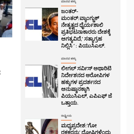
ಮಾನವ ಹಕ್ಕು
ಜಂತರ್-
ಮಂತರ್:ವ್ಯಾಂಗ್ಚುಕ್
ನೇತೃತ್ವದ ಧೈರ್ಯಶಾಲಿ
ಪ್ರತಿಭಟನಾಕಾರರು ದೇಶಕ್ಕೆ
ಅಗತ್ಯವಿದೆ,’ ಸತ್ಯಾಗ್ರಹ
ನಿಲ್ಲಿಸಿ ‘ : ಪಿಯುಸಿಎಲ್.
ಮಾನವ ಹಕ್ಕು
ಲೀಗಲ್ ಸರ್ವಿಸ್ ಅಥಾರಿಟಿ
ದ
ನಿರ್ದೇಶನದ ಆರೋಪಿಗಳ
ಹಕ್ಕುಗಳ ಪ್ರದರ್ಶನದ
ಅನುಷ್ಠಾನಕ್ಕಾಗಿ
ಪಿಯುಸಿಎಲ್, ಎಪಿಎಫ್ ಜೆ
ಒತ್ತಾಯ.
ರಾಷ್ಟ್ರೀಯ
ಮಧ್ಯಪ್ರದೇಶ:’ಗೋ
ರಕ್ಷಕರನ್ನು’ ದೋಷಿಗಳೆಂದು