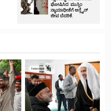
ಘೋಷಿಸಿದ ಮುಸ್ಲಿಂ
ನ್ಯಾಯಾಧೀಶೆಗೆ ಆನ್ಲೈನ್
ಜೀವ ಬೆದರಿಕೆ.
1 min read