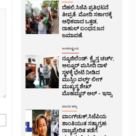
ದೆಹಲಿ,ಸಿಜೆಪಿ ಪ್ರತಿಭಟನೆ
ತೀವ್ರತೆ: ಮೋದಿ ಸರ್ಕಾರಕ್ಕೆ
ಅಧಿಕವಾದ ಒತ್ತಡ,
ರಾಹುಲ್ ಬಂಧನ,ಜನ
ಜಮಾವಣೆ.
ಅಂತರಾಷ್ಟ್ರೀಯ
ನ್ಯೂಜಿಲೆಂಡ್: ಕ್ರೈಸ್ತ ಚರ್ಚ್,
ಅಲ್ನೂರ್ ಮಸೀದಿ ದಾಳಿ
ಸ್ಥಳಕ್ಕೆ ಭೇಟಿ ನೀಡಿದ
ಮುಸ್ಲಿಂ ವರ್ಲ್ಡ್ ಲೀಗ್
ಮುಖ್ಯಸ್ಥ ಶೇಖ್
ಮೊಹಮ್ಮದ್ ಅಲ್ – ಇಸ್ಸಾ.
ಮಾನವ ಹಕ್ಕು
ವಾಂಗ್‌ಚುಕ್,ಸಿಜೆಪಿಯ
ಶಾಂತಿಯುತ ಸತ್ಯಾಗ್ರಹ:
ರಾಜ್ಯಪ್ರೇರಿತ ತಡೆಗೆ