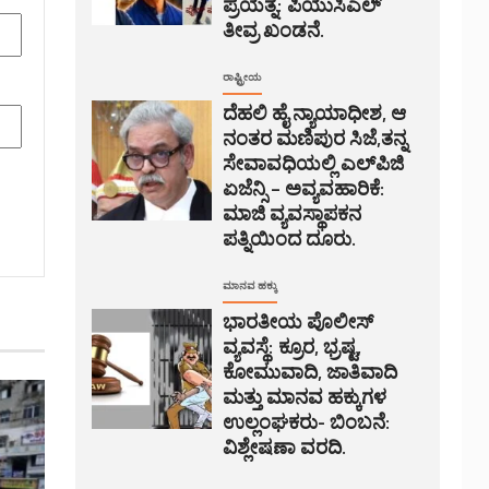
ಪ್ರಯತ್ನ: ಪಿಯುಸಿಎಲ್
ತೀವ್ರ ಖಂಡನೆ.
ರಾಷ್ಟ್ರೀಯ
ದೆಹಲಿ ಹೈ ನ್ಯಾಯಾಧೀಶ, ಆ
ನಂತರ ಮಣಿಪುರ ಸಿಜೆ,ತನ್ನ
ಸೇವಾವಧಿಯಲ್ಲಿ ಎಲ್‌ಪಿಜಿ
ಏಜೆನ್ಸಿ – ಅವ್ಯವಹಾರಿಕೆ:
ಮಾಜಿ ವ್ಯವಸ್ಥಾಪಕನ
ಪತ್ನಿಯಿಂದ ದೂರು.
ಮಾನವ ಹಕ್ಕು
ಭಾರತೀಯ ಪೊಲೀಸ್
ವ್ಯವಸ್ಥೆ: ಕ್ರೂರ, ಭ್ರಷ್ಟ,
ಕೋಮುವಾದಿ, ಜಾತಿವಾದಿ
ಮತ್ತು ಮಾನವ ಹಕ್ಕುಗಳ
ಉಲ್ಲಂಘಕರು- ಬಿಂಬನೆ:
ವಿಶ್ಲೇಷಣಾ ವರದಿ.