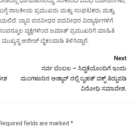
ಾವೇಶದಲ್ಲಿ ಭಾಗವಹಿಸಲಿದ್ದು, ಸರಕಾರದ ವಿವಿಧ ಯೋಜನೆಗಳು,
ಳ ಬಗ್ಗೆ ರಾಜಕೀಯ ಪ್ರಮುಖರು ಮತ್ತು ಸಂಘಟಕರು ಮತ್ತು
ೆಯಲಿದೆ. ಬ್ಯಾರಿ ಪದವೀಧರ ಪದವೀಧರ ವಿದ್ಯಾರ್ಥಿಗಳಿಗೆ
ತ ಸಂಪನ್ಮೂಲ ವ್ಯಕ್ತಿಗಳಿಂದ ಜಮಾತ್ ಪ್ರಮುಖರಿಗೆ ಮಾಹಿತಿ
ಯಸ್ಥ ಅಜೀಜ್ ಬೈಕಂಪಾಡಿ ತಿಳಿಸಿದ್ದಾರೆ.
Next
ಸರ್ವ ಬೆಂಬಲ – ಸಿದ್ಧತೆಯೊಂದಿಗೆ ಇಂದು
ವೇಶ
ಮಂಗಳೂರಿನ ಅಡ್ಯಾರ್ ನಲ್ಲಿ ಬೃಹತ್ ವಕ್ಫ್ ತಿದ್ದುಪಡಿ
ವಿರೋಧಿ ಸಮಾವೇಶ.
Required fields are marked
*