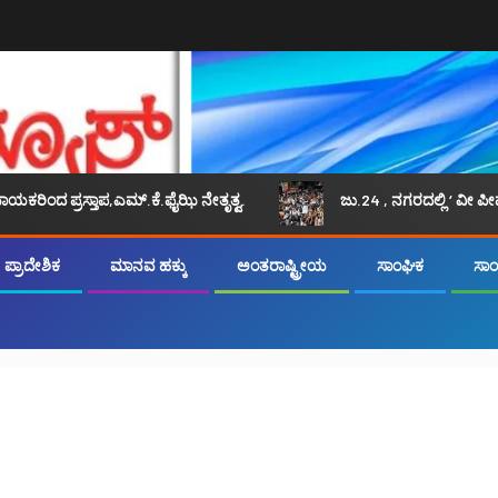
್ತಾಪ,ಎಮ್.ಕೆ.ಫೈಝಿ ನೇತೃತ್ವ.
ಜು.24 , ನಗರದಲ್ಲಿ ‘ ವೀ ಪೀಪಲ್ ಆಫ್ ಇಂಡ
ಪ್ರಾದೇಶಿಕ
ಮಾನವ ಹಕ್ಕು
ಅಂತರಾಷ್ಟ್ರೀಯ
ಸಾಂಘಿಕ
ಸಾಂಸ