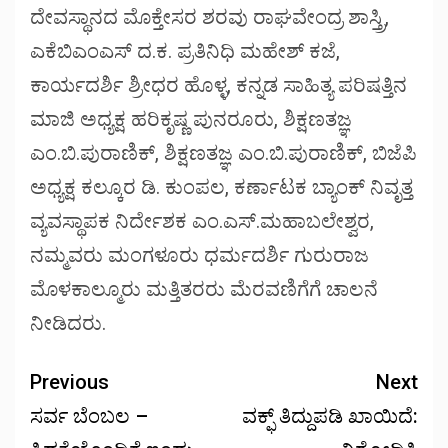
ದೇವಸ್ಥಾನದ ಮೊಕ್ತೇಸರ ಶರವು ರಾಘವೇಂದ್ರ ಶಾಸ್ತ್ರಿ,
ಎಕೆಬಿಎಂಎಸ್ ದ.ಕ. ಪ್ರತಿನಿಧಿ ಮಹೇಶ್ ಕಜೆ,
ಕಾರ್ಯದರ್ಶಿ ಶ್ರೀಧರ ಹೊಳ್ಳ, ಕನ್ನಡ ಸಾಹಿತ್ಯ ಪರಿಷತ್ತಿನ
ಮಾಜಿ ಅಧ್ಯಕ್ಷ ಹರಿಕೃಷ್ಣ ಪುನರೂರು, ಶಿಕ್ಷಣತಜ್ಞ
ಎಂ.ಬಿ.ಪುರಾಣಿಕ್, ಶಿಕ್ಷಣತಜ್ಞ ಎಂ.ಬಿ.ಪುರಾಣಿಕ್, ಬಿಜೆಪಿ
ಅಧ್ಯಕ್ಷ ಕಲ್ಕೂರ ಡಿ. ಕುಂಪಲ, ಕರ್ಣಾಟಕ ಬ್ಯಾಂಕ್ ನಿವೃತ್ತ
ವ್ಯವಸ್ಥಾಪಕ ನಿರ್ದೇಶಕ ಎಂ.ಎಸ್.ಮಹಾಬಲೇಶ್ವರ,
ನಮ್ಮವರು ಮಂಗಳೂರು ಧರ್ಮದರ್ಶಿ ಗುರುರಾಜ
ಮೊಳಕಾಲ್ಮೂರು ಮತ್ತಿತರರು ಮೆರವಣಿಗೆಗೆ ಚಾಲನೆ
ನೀಡಿದರು.
Previous
Next
ಸರ್ವ ಬೆಂಬಲ –
ವಕ್ಫ್ ತಿದ್ದುಪಡಿ ಖಾಯಿದೆ: