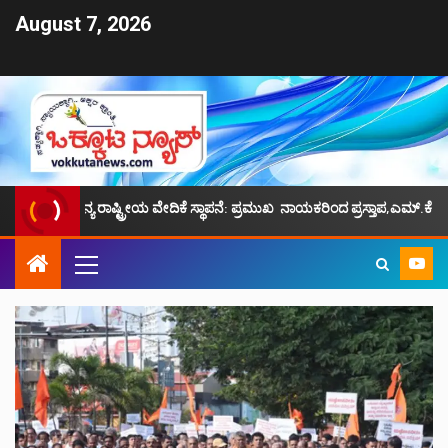
August 7, 2026
ರಾಷ್ಟ್ರೀಯ ವೇದಿಕೆ ಸ್ಥಾಪನೆ: ಪ್ರಮುಖ ನಾಯಕರಿಂದ ಪ್ರಸ್ತಾಪ,ಎಮ್.ಕೆ.ಫೈಝಿ ನೇತೃತ್ವ.