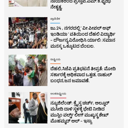
ನಾಯಕರಿಂದ ಪ್ರಸ್ತಾಪ,ಎಮ್.ಕೆ.ಫೈಝಿ
ನೇತೃತ್ವ.
ಪ್ರಾದೇಶಿಕ
ಜು.24 , ನಗರದಲ್ಲಿ ‘ ವೀ ಪೀಪಲ್ ಆಫ್
ಇಂಡಿಯಾ ‘ ವತಿಯಿಂದ ದೆಹಲಿ ವಿದ್ಯಾರ್ಥಿ
– ದೌರ್ಜನ್ಯ ವಿರೋಧಿಸಿ ರ್ಯಾಲಿ: ಸಮಾನ
ಮನಸ್ಕ ಒಕ್ಕೂಟದ ಬೆಂಬಲ.
ರಾಷ್ಟ್ರೀಯ
ದೆಹಲಿ,ಸಿಜೆಪಿ ಪ್ರತಿಭಟನೆ ತೀವ್ರತೆ: ಮೋದಿ
ಸರ್ಕಾರಕ್ಕೆ ಅಧಿಕವಾದ ಒತ್ತಡ, ರಾಹುಲ್
ಬಂಧನ,ಜನ ಜಮಾವಣೆ.
ಅಂತರಾಷ್ಟ್ರೀಯ
ನ್ಯೂಜಿಲೆಂಡ್: ಕ್ರೈಸ್ತ ಚರ್ಚ್, ಅಲ್ನೂರ್
ಮಸೀದಿ ದಾಳಿ ಸ್ಥಳಕ್ಕೆ ಭೇಟಿ ನೀಡಿದ
ಮುಸ್ಲಿಂ ವರ್ಲ್ಡ್ ಲೀಗ್ ಮುಖ್ಯಸ್ಥ ಶೇಖ್
ಮೊಹಮ್ಮದ್ ಅಲ್ – ಇಸ್ಸಾ.