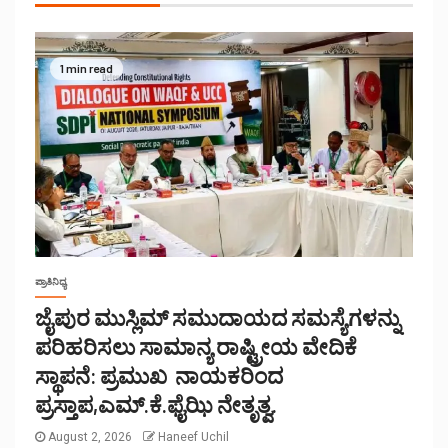
1 min read
ಪ್ರಾತಿನಿಧ್ಯ
ಜೈಪುರ ಮುಸ್ಲಿಮ್ ಸಮುದಾಯದ ಸಮಸ್ಯೆಗಳನ್ನು
ಪರಿಹರಿಸಲು ಸಾಮಾನ್ಯ ರಾಷ್ಟ್ರೀಯ ವೇದಿಕೆ
ಸ್ಥಾಪನೆ: ಪ್ರಮುಖ ನಾಯಕರಿಂದ
ಪ್ರಸ್ತಾಪ,ಎಮ್.ಕೆ.ಫೈಝಿ ನೇತೃತ್ವ.
August 2, 2026
Haneef Uchil