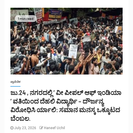
1 min read
ಪ್ರಾದೇಶಿಕ
ಜು.24 , ನಗರದಲ್ಲಿ ‘ ವೀ ಪೀಪಲ್ ಆಫ್ ಇಂಡಿಯಾ
‘ ವತಿಯಿಂದ ದೆಹಲಿ ವಿದ್ಯಾರ್ಥಿ – ದೌರ್ಜನ್ಯ
ವಿರೋಧಿಸಿ ರ್ಯಾಲಿ: ಸಮಾನ ಮನಸ್ಕ ಒಕ್ಕೂಟದ
ಬೆಂಬಲ.
July 23, 2026
Haneef Uchil