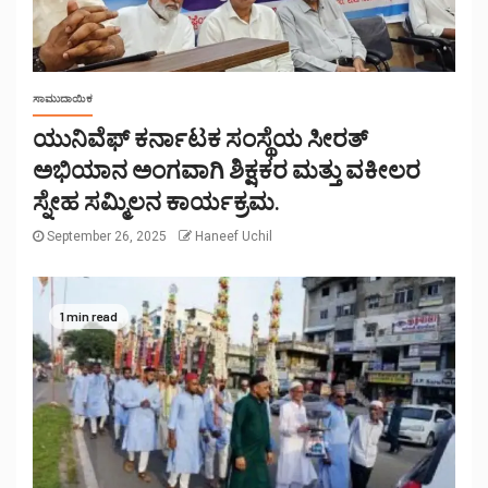
ಸಾಮುದಾಯಿಕ
ಯುನಿವೆಫ್ ಕರ್ನಾಟಕ ಸಂಸ್ಥೆಯ ಸೀರತ್
ಅಭಿಯಾನ ಅಂಗವಾಗಿ ಶಿಕ್ಷಕರ ಮತ್ತು ವಕೀಲರ
ಸ್ನೇಹ ಸಮ್ಮಿಲನ ಕಾರ್ಯಕ್ರಮ.
September 26, 2025
Haneef Uchil
1 min read