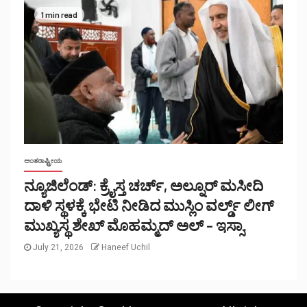
1 min read
ಅಂತರಾಷ್ಟ್ರೀಯ
ನ್ಯೂಜಿಲೆಂಡ್: ಕ್ರೈಸ್ತ ಚರ್ಚ್, ಅಲ್ನೂರ್ ಮಸೀದಿ
ದಾಳಿ ಸ್ಥಳಕ್ಕೆ ಭೇಟಿ ನೀಡಿದ ಮುಸ್ಲಿಂ ವರ್ಲ್ಡ್ ಲೀಗ್
ಮುಖ್ಯಸ್ಥ ಶೇಖ್ ಮೊಹಮ್ಮದ್ ಅಲ್ – ಇಸ್ಸಾ.
July 21, 2026
Haneef Uchil