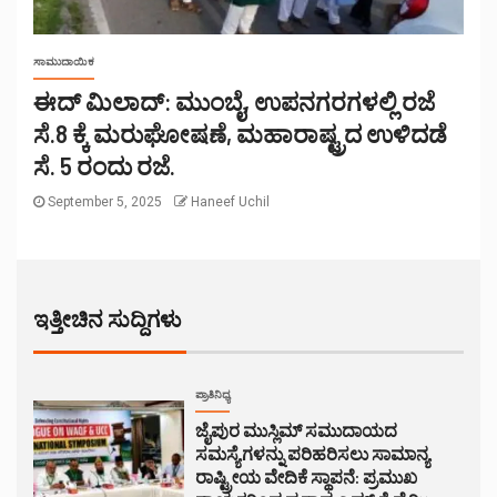
ಸಾಮುದಾಯಿಕ
ಈದ್ ಮಿಲಾದ್: ಮುಂಬೈ, ಉಪನಗರಗಳಲ್ಲಿ ರಜೆ
ಸೆ.8 ಕ್ಕೆ ಮರುಘೋಷಣೆ, ಮಹಾರಾಷ್ಟ್ರದ ಉಳಿದಡೆ
ಸೆ. 5 ರಂದು ರಜೆ.
September 5, 2025
Haneef Uchil
ಇತ್ತೀಚಿನ ಸುದ್ದಿಗಳು
ಪ್ರಾತಿನಿಧ್ಯ
ಜೈಪುರ ಮುಸ್ಲಿಮ್ ಸಮುದಾಯದ
ಸಮಸ್ಯೆಗಳನ್ನು ಪರಿಹರಿಸಲು ಸಾಮಾನ್ಯ
ರಾಷ್ಟ್ರೀಯ ವೇದಿಕೆ ಸ್ಥಾಪನೆ: ಪ್ರಮುಖ