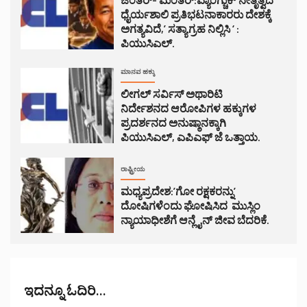
ಧೈರ್ಯಶಾಲಿ ಪ್ರತಿಭಟನಾಕಾರರು ದೇಶಕ್ಕೆ
ಅಗತ್ಯವಿದೆ,’ ಸತ್ಯಾಗ್ರಹ ನಿಲ್ಲಿಸಿ ‘ :
ಪಿಯುಸಿಎಲ್.
ಮಾನವ ಹಕ್ಕು
ಲೀಗಲ್ ಸರ್ವಿಸ್ ಅಥಾರಿಟಿ
ನಿರ್ದೇಶನದ ಆರೋಪಿಗಳ ಹಕ್ಕುಗಳ
ಪ್ರದರ್ಶನದ ಅನುಷ್ಠಾನಕ್ಕಾಗಿ
ಪಿಯುಸಿಎಲ್, ಎಪಿಎಫ್ ಜೆ ಒತ್ತಾಯ.
ರಾಷ್ಟ್ರೀಯ
ಮಧ್ಯಪ್ರದೇಶ:’ಗೋ ರಕ್ಷಕರನ್ನು’
ದೋಷಿಗಳೆಂದು ಘೋಷಿಸಿದ ಮುಸ್ಲಿಂ
ನ್ಯಾಯಾಧೀಶೆಗೆ ಆನ್ಲೈನ್ ಜೀವ ಬೆದರಿಕೆ.
ಇದನ್ನೂ ಓದಿರಿ...