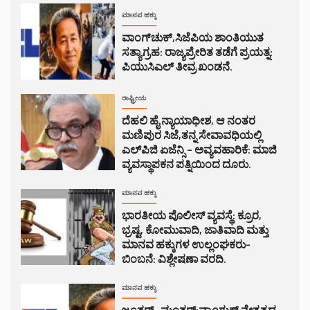
ಮಾನವ ಹಕ್ಕು
ವಾಂಗ್‌ಚುಕ್,ಸಿಜೆಪಿಯ ಶಾಂತಿಯುತ
ಸತ್ಯಾಗ್ರಹ: ರಾಜ್ಯಪ್ರೇರಿತ ತಡೆಗೆ ಪ್ರಯತ್ನ:
ಪಿಯುಸಿಎಲ್ ತೀವ್ರ ಖಂಡನೆ.
ರಾಷ್ಟ್ರೀಯ
ದೆಹಲಿ ಹೈ ನ್ಯಾಯಾಧೀಶ, ಆ ನಂತರ
ಮಣಿಪುರ ಸಿಜೆ,ತನ್ನ ಸೇವಾವಧಿಯಲ್ಲಿ
ಎಲ್‌ಪಿಜಿ ಏಜೆನ್ಸಿ – ಅವ್ಯವಹಾರಿಕೆ: ಮಾಜಿ
ವ್ಯವಸ್ಥಾಪಕನ ಪತ್ನಿಯಿಂದ ದೂರು.
ಮಾನವ ಹಕ್ಕು
ಭಾರತೀಯ ಪೊಲೀಸ್ ವ್ಯವಸ್ಥೆ: ಕ್ರೂರ,
ಭ್ರಷ್ಟ, ಕೋಮುವಾದಿ, ಜಾತಿವಾದಿ ಮತ್ತು
ಮಾನವ ಹಕ್ಕುಗಳ ಉಲ್ಲಂಘಕರು-
ಬಿಂಬನೆ: ವಿಶ್ಲೇಷಣಾ ವರದಿ.
ಮಾನವ ಹಕ್ಕು
ಜಂತರ್- ಮಂತರ್:ವ್ಯಾಂಗ್ಚುಕ್ ನೇತೃತ್ವದ