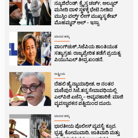
ನ್ಯೂಜಿಲೆಂಡ್: ಕ್ರೈಸ್ತ ಚರ್ಚ್, ಅಲ್ನೂರ್
ಮಸೀದಿ ದಾಳಿ ಸ್ಥಳಕ್ಕೆ ಭೇಟಿ ನೀಡಿದ
ಮುಸ್ಲಿಂ ವರ್ಲ್ಡ್ ಲೀಗ್ ಮುಖ್ಯಸ್ಥ ಶೇಖ್
ಮೊಹಮ್ಮದ್ ಅಲ್ – ಇಸ್ಸಾ.
ಮಾನವ ಹಕ್ಕು
ವಾಂಗ್‌ಚುಕ್,ಸಿಜೆಪಿಯ ಶಾಂತಿಯುತ
ಸತ್ಯಾಗ್ರಹ: ರಾಜ್ಯಪ್ರೇರಿತ ತಡೆಗೆ ಪ್ರಯತ್ನ:
ಪಿಯುಸಿಎಲ್ ತೀವ್ರ ಖಂಡನೆ.
ರಾಷ್ಟ್ರೀಯ
ದೆಹಲಿ ಹೈ ನ್ಯಾಯಾಧೀಶ, ಆ ನಂತರ
ಮಣಿಪುರ ಸಿಜೆ,ತನ್ನ ಸೇವಾವಧಿಯಲ್ಲಿ
ಎಲ್‌ಪಿಜಿ ಏಜೆನ್ಸಿ – ಅವ್ಯವಹಾರಿಕೆ: ಮಾಜಿ
ವ್ಯವಸ್ಥಾಪಕನ ಪತ್ನಿಯಿಂದ ದೂರು.
ಮಾನವ ಹಕ್ಕು
ಭಾರತೀಯ ಪೊಲೀಸ್ ವ್ಯವಸ್ಥೆ: ಕ್ರೂರ,
ಭ್ರಷ್ಟ, ಕೋಮುವಾದಿ, ಜಾತಿವಾದಿ ಮತ್ತು