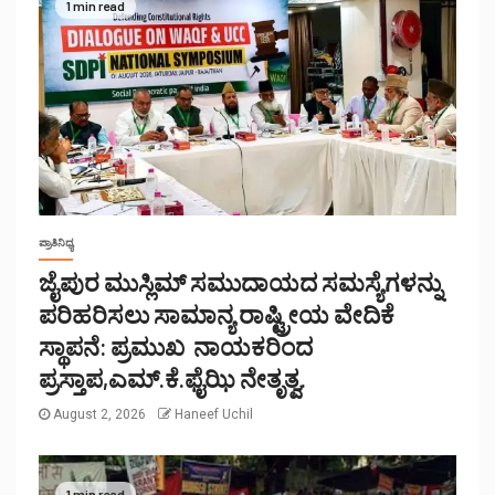
1 min read
ಪ್ರಾತಿನಿಧ್ಯ
ಜೈಪುರ ಮುಸ್ಲಿಮ್ ಸಮುದಾಯದ ಸಮಸ್ಯೆಗಳನ್ನು
ಪರಿಹರಿಸಲು ಸಾಮಾನ್ಯ ರಾಷ್ಟ್ರೀಯ ವೇದಿಕೆ
ಸ್ಥಾಪನೆ: ಪ್ರಮುಖ ನಾಯಕರಿಂದ
ಪ್ರಸ್ತಾಪ,ಎಮ್.ಕೆ.ಫೈಝಿ ನೇತೃತ್ವ.
August 2, 2026
Haneef Uchil
1 min read