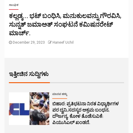
ಸಾಂಘಿಕ
ಕಲ್ಲಡ್ಕ… ಭಟ್ ಬಂಧಿಸಿ, ಮನುಕುಲವನ್ನು ಗೌರವಿಸಿ,
ಸುನ್ನತ್ ಜಮಾಅತ್ ಸಂಘಟನೆ ಕಮಿಷನರೇಟ್
ಮಾರ್ಚ್.
December 29, 2023
Haneef Uchil
ಇತ್ತೀಚಿನ ಸುದ್ದಿಗಳು
ಮಾನವ ಹಕ್ಕು
ಬಿಹಾರ: ಪ್ರತಿಭಟನಾ ನಿರತ ವಿಧ್ಯಾರ್ಥಿಗಳ
ಪರ ದ್ವನಿ,ಸದಸ್ಯರ ಅಕ್ರಮ ಬಂಧನ,
ದೌರ್ಜನ್ಯ, ಕೋಳ ತೊಡೆಸುವಿಕೆ:
ಪಿಯುಸಿಎಲ್ ಖಂಡನೆ.