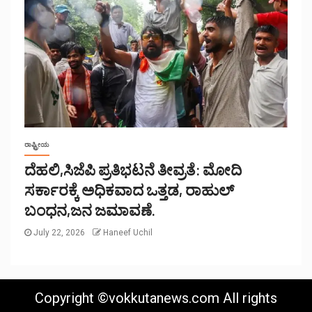
ರಾಷ್ಟ್ರೀಯ
ದೆಹಲಿ,ಸಿಜೆಪಿ ಪ್ರತಿಭಟನೆ ತೀವ್ರತೆ: ಮೋದಿ
ಸರ್ಕಾರಕ್ಕೆ ಅಧಿಕವಾದ ಒತ್ತಡ, ರಾಹುಲ್
ಬಂಧನ,ಜನ ಜಮಾವಣೆ.
July 22, 2026
Haneef Uchil
Copyright ©vokkutanews.com All rights