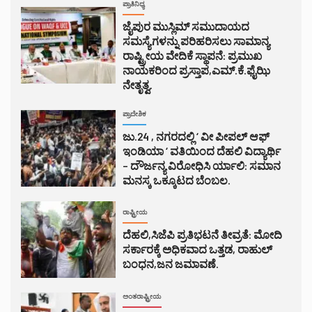
ಪ್ರಾತಿನಿಧ್ಯ
ಜೈಪುರ ಮುಸ್ಲಿಮ್ ಸಮುದಾಯದ
ಸಮಸ್ಯೆಗಳನ್ನು ಪರಿಹರಿಸಲು ಸಾಮಾನ್ಯ
ರಾಷ್ಟ್ರೀಯ ವೇದಿಕೆ ಸ್ಥಾಪನೆ: ಪ್ರಮುಖ
ನಾಯಕರಿಂದ ಪ್ರಸ್ತಾಪ,ಎಮ್.ಕೆ.ಫೈಝಿ
ನೇತೃತ್ವ.
ಪ್ರಾದೇಶಿಕ
ಜು.24 , ನಗರದಲ್ಲಿ ‘ ವೀ ಪೀಪಲ್ ಆಫ್
ಇಂಡಿಯಾ ‘ ವತಿಯಿಂದ ದೆಹಲಿ ವಿದ್ಯಾರ್ಥಿ
– ದೌರ್ಜನ್ಯ ವಿರೋಧಿಸಿ ರ್ಯಾಲಿ: ಸಮಾನ
ಮನಸ್ಕ ಒಕ್ಕೂಟದ ಬೆಂಬಲ.
ರಾಷ್ಟ್ರೀಯ
ದೆಹಲಿ,ಸಿಜೆಪಿ ಪ್ರತಿಭಟನೆ ತೀವ್ರತೆ: ಮೋದಿ
ಸರ್ಕಾರಕ್ಕೆ ಅಧಿಕವಾದ ಒತ್ತಡ, ರಾಹುಲ್
ಬಂಧನ,ಜನ ಜಮಾವಣೆ.
ಅಂತರಾಷ್ಟ್ರೀಯ