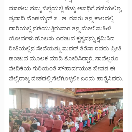
ಮಾಡಲು ನಮ್ಮ ಜಿಲ್ಲೆಯಲ್ಲಿ ಹೆಚ್ಚು ಅವಧಿಗೆ ನಡೆಯಲಿಲ್ಲ,
ಪ್ರವಾದಿ ಮೊಹಮ್ಮದ್ ಸ . ಅ. ರವರು ತನ್ನ ಕಾಲದಲ್ಲಿ
ದಾರಿಯಲ್ಲಿ ನಡೆಯುತ್ತಿರುವಾಗ ತನ್ನ ಮೇಲೆ ಮಹಿಳೆ
ಯೋರ್ವಳು ಹೊಲಸು ಎರಚುವ ಕೃತ್ಯವನ್ನು ಕ್ಷಮಿಸಿದ
ರೀತಿಯಲ್ಲಿನ ಸೇವೆಯನ್ನು ಮದರ್ ತೆರೆಸಾ ರವರು ಪ್ರೀತಿ
ಹಂಚುವ ಮೂಲಕ ಮಾಡಿ ತೋರಿಸಿದ್ದಾರೆ, ನಾವೆಲ್ಲರೂ
ವೇದಿಕೆಯ ಗುರಿಯಂತೆ ಸೌಹಾರ್ದಯುತ ಜೀವನ ಈ
ಜಿಲ್ಲೆ,ರಾಜ್ಯ ದೇಶದಲ್ಲಿ ನೆಲೆಗೊಳ್ಳಲೀ ಎಂದು ಹಾರೈಸಿದರು.