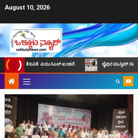
August 10, 2026
ೆಸುವಿಕೆ: ಪಿಯುಸಿಎಲ್ ಖಂಡನೆ.
ಜೈಪುರ ಮುಸ್ಲಿಮ್ ಸಮುದಾಯದ ಸಮಸ್ಯೆಗಳನ್ನ