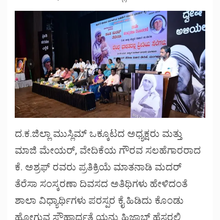
ದ.ಕ.ಜಿಲ್ಲಾ ಮುಸ್ಲಿಮ್ ಒಕ್ಕೂಟದ ಅಧ್ಯಕ್ಷರು ಮತ್ತು
ಮಾಜಿ ಮೇಯರ್, ವೇದಿಕೆಯ ಗೌರವ ಸಲಹೆಗಾರರಾದ
ಕೆ. ಅಶ್ರಫ್ ರವರು ಪ್ರತಿಕ್ರಿಯೆ ಮಾತನಾಡಿ ಮದರ್
ತೆರೆಸಾ ಸಂಸ್ಕರಣಾ ದಿವಸದ ಅತಿಥಿಗಳು ಹೇಳಿದಂತೆ
ಶಾಲಾ ವಿಧ್ಯಾರ್ಥಿಗಳು ಪರಸ್ಪರ ಕೈ ಹಿಡಿದು ಕೊಂಡು
ಹೋಗುವ ಸೌಹಾರ್ದತೆ ಯನ್ನು ಹಿಜಾಬ್ ಹೆಸರಲ್ಲಿ