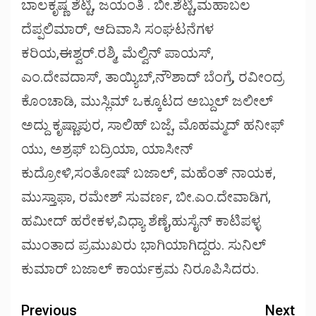
ಬಾಲಕೃಷ್ಣ ಶೆಟ್ಟಿ, ಜಯಂತಿ . ಬೀ.ಶೆಟ್ಟಿ,ಮಹಾಬಲ
ದೆಪ್ಪಲಿಮಾರ್, ಆದಿವಾಸಿ ಸಂಘಟನೆಗಳ
ಕರಿಯ,ಈಶ್ವರ್.ರಶ್ಮಿ, ಮೆಲ್ವಿನ್ ಪಾಯಸ್,
ಎಂ.ದೇವದಾಸ್, ತಾಯ್ಯಿಬ್,ನೌಶಾದ್ ಬೆಂಗ್ರೆ, ರವೀಂದ್ರ
ಕೊಂಚಾಡಿ, ಮುಸ್ಲಿಮ್ ಒಕ್ಕೂಟದ ಅಬ್ದುಲ್ ಜಲೀಲ್
ಅದ್ದು ಕೃಷ್ಣಾಪುರ, ಸಾಲಿಹ್ ಬಜ್ಪೆ, ಮೊಹಮ್ಮದ್ ಹನೀಫ್
ಯು, ಅಶ್ರಫ್ ಬದ್ರಿಯಾ, ಯಾಸೀನ್
ಕುದ್ರೋಳಿ,ಸಂತೋಷ್ ಬಜಾಲ್, ಮಹೆಂತ್ ನಾಯಕ,
ಮುಸ್ತಾಫಾ, ರಮೇಶ್ ಸುವರ್ಣ, ಬೀ.ಎಂ.ದೇವಾಡಿಗ,
ಹಮೀದ್ ಹರೇಕಳ,ವಿಧ್ಯಾ ಶೆಣೈ,ಹುಸೈನ್ ಕಾಟಿಪಳ್ಳ
ಮುಂತಾದ ಪ್ರಮುಖರು ಭಾಗಿಯಾಗಿದ್ದರು. ಸುನಿಲ್
ಕುಮಾರ್ ಬಜಾಲ್ ಕಾರ್ಯಕ್ರಮ ನಿರೂಪಿಸಿದರು.
Previous
Next