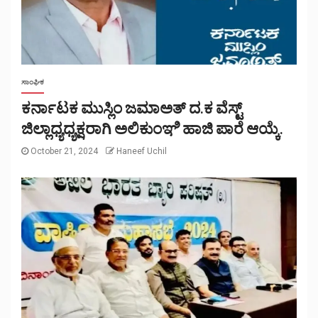
ಸಾಂಘಿಕ
ಕರ್ನಾಟಕ ಮುಸ್ಲಿಂ ಜಮಾಅತ್ ದ.ಕ ವೆಸ್ಟ್
ಜಿಲ್ಲಾಧ್ಯಧ್ಯಕ್ಷರಾಗಿ ಅಲಿಕುಂಞಿ ಹಾಜಿ ಪಾರೆ ಆಯ್ಕೆ.
October 21, 2024
Haneef Uchil