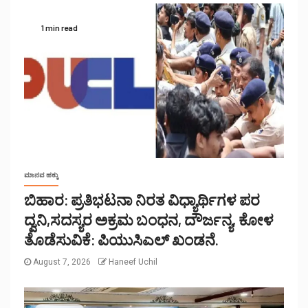
1 min read
ಮಾನವ ಹಕ್ಕು
ಬಿಹಾರ: ಪ್ರತಿಭಟನಾ ನಿರತ ವಿಧ್ಯಾರ್ಥಿಗಳ ಪರ
ದ್ವನಿ,ಸದಸ್ಯರ ಅಕ್ರಮ ಬಂಧನ, ದೌರ್ಜನ್ಯ, ಕೋಳ
ತೊಡೆಸುವಿಕೆ: ಪಿಯುಸಿಎಲ್ ಖಂಡನೆ.
August 7, 2026
Haneef Uchil