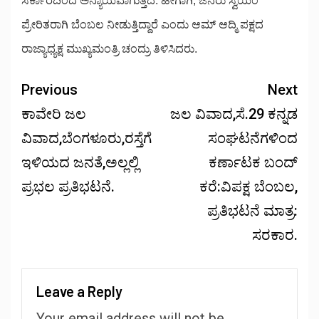
ಸರ್ಕಾರದಿಂದ ಅನ್ಯಾಯವಾಗುತ್ತಿದೆ. ಹೀಗಾಗಿ, ಜನರು ಸ್ವಯಂ
ಪ್ರೇರಿತರಾಗಿ ಬೆಂಬಲ ನೀಡುತ್ತಿದ್ದಾರೆ ಎಂದು ಆಮ್ ಆದ್ಮಿ ಪಕ್ಷದ
ರಾಜ್ಯಾಧ್ಯಕ್ಷ ಮುಖ್ಯಮಂತ್ರಿ ಚಂದ್ರು ತಿಳಿಸಿದರು.
Previous
Next
ಕಾವೇರಿ ಜಲ
ಜಲ ವಿವಾದ,ಸೆ.29 ಕನ್ನಡ
ವಿವಾದ,ಬೆಂಗಳೂರು,ರಸ್ತೆಗೆ
ಸಂಘಟನೆಗಳಿಂದ
ಇಳಿಯದ ಜನತೆ,ಅಲ್ಲಲ್ಲಿ
ಕರ್ಣಾಟಕ ಬಂದ್
ಪ್ರಭಲ ಪ್ರತಿಭಟನೆ.
ಕರೆ:ವಿಪಕ್ಷ ಬೆಂಬಲ,
ಪ್ರತಿಭಟನೆ ಮಾತ್ರ:
ಸರಕಾರ.
Leave a Reply
Your email address will not be