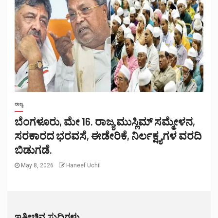
ರಾಜ್ಯ
ಬೆಂಗಳೂರು, ಮೇ 16. ರಾಜ್ಯ ಮುಸ್ಲಿಮ್ ಸಮ್ಮೇಳನ,
ಸರಕಾರದ ಭರವಸೆ, ಈಡೇರಿಕೆ, ನಿರ್ಲಕ್ಷ್ಯಗಳ ವರದಿ
ಬಿಡುಗಡೆ.
May 8, 2026
Haneef Uchil
ಇತ್ತೀಚಿನ ಸುದ್ದಿಗಳು