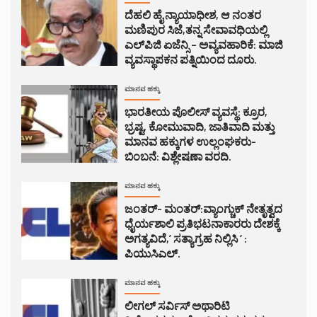
ದೆಹಲಿ ಹೈ ನ್ಯಾಯಾಧೀಶ, ಆ ನಂತರ
ಮಣಿಪುರ ಸಿಜೆ,ತನ್ನ ಸೇವಾವಧಿಯಲ್ಲಿ
ಎಲ್‌ಪಿಜಿ ಏಜೆನ್ಸಿ – ಅವ್ಯವಹಾರಿಕೆ: ಮಾಜಿ
ವ್ಯವಸ್ಥಾಪಕನ ಪತ್ನಿಯಿಂದ ದೂರು.
ಮಾನವ ಹಕ್ಕು
ಭಾರತೀಯ ಪೊಲೀಸ್ ವ್ಯವಸ್ಥೆ: ಕ್ರೂರ,
ಭ್ರಷ್ಟ, ಕೋಮುವಾದಿ, ಜಾತಿವಾದಿ ಮತ್ತು
ಮಾನವ ಹಕ್ಕುಗಳ ಉಲ್ಲಂಘಕರು-
ಬಿಂಬನೆ: ವಿಶ್ಲೇಷಣಾ ವರದಿ.
ಮಾನವ ಹಕ್ಕು
ಜಂತರ್- ಮಂತರ್:ವ್ಯಾಂಗ್ಚುಕ್ ನೇತೃತ್ವದ
ಧೈರ್ಯಶಾಲಿ ಪ್ರತಿಭಟನಾಕಾರರು ದೇಶಕ್ಕೆ
ಅಗತ್ಯವಿದೆ,’ ಸತ್ಯಾಗ್ರಹ ನಿಲ್ಲಿಸಿ ‘ :
ಪಿಯುಸಿಎಲ್.
ಮಾನವ ಹಕ್ಕು
ಲೀಗಲ್ ಸರ್ವಿಸ್ ಅಥಾರಿಟಿ