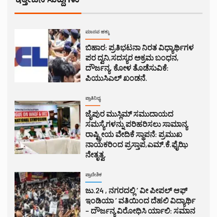
ಮಾನವ ಹಕ್ಕು
ಬಿಹಾರ: ಪ್ರತಿಭಟನಾ ನಿರತ ವಿಧ್ಯಾರ್ಥಿಗಳ
ಪರ ದ್ವನಿ,ಸದಸ್ಯರ ಅಕ್ರಮ ಬಂಧನ,
ದೌರ್ಜನ್ಯ, ಕೋಳ ತೊಡೆಸುವಿಕೆ:
ಪಿಯುಸಿಎಲ್ ಖಂಡನೆ.
ಪ್ರಾತಿನಿಧ್ಯ
ಜೈಪುರ ಮುಸ್ಲಿಮ್ ಸಮುದಾಯದ
ಸಮಸ್ಯೆಗಳನ್ನು ಪರಿಹರಿಸಲು ಸಾಮಾನ್ಯ
ರಾಷ್ಟ್ರೀಯ ವೇದಿಕೆ ಸ್ಥಾಪನೆ: ಪ್ರಮುಖ
ನಾಯಕರಿಂದ ಪ್ರಸ್ತಾಪ,ಎಮ್.ಕೆ.ಫೈಝಿ
ನೇತೃತ್ವ.
ಪ್ರಾದೇಶಿಕ
ಜು.24 , ನಗರದಲ್ಲಿ ‘ ವೀ ಪೀಪಲ್ ಆಫ್
ಇಂಡಿಯಾ ‘ ವತಿಯಿಂದ ದೆಹಲಿ ವಿದ್ಯಾರ್ಥಿ
– ದೌರ್ಜನ್ಯ ವಿರೋಧಿಸಿ ರ್ಯಾಲಿ: ಸಮಾನ