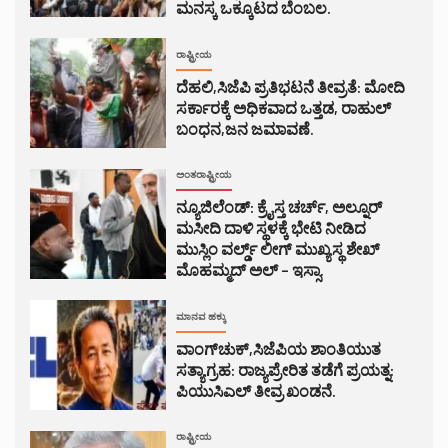
ಮನಸ್ಕ ಒಕ್ಕೂಟದ ಬೆಂಬಲ.
ರಾಷ್ಟ್ರೀಯ
ದೆಹಲಿ,ಸಿಜೆಪಿ ಪ್ರತಿಭಟನೆ ತೀವ್ರತೆ: ಮೋದಿ
ಸರ್ಕಾರಕ್ಕೆ ಅಧಿಕವಾದ ಒತ್ತಡ, ರಾಹುಲ್
ಬಂಧನ,ಜನ ಜಮಾವಣೆ.
ಅಂತರಾಷ್ಟ್ರೀಯ
ನ್ಯೂಜಿಲೆಂಡ್: ಕ್ರೈಸ್ತ ಚರ್ಚ್, ಅಲ್ನೂರ್
ಮಸೀದಿ ದಾಳಿ ಸ್ಥಳಕ್ಕೆ ಭೇಟಿ ನೀಡಿದ
ಮುಸ್ಲಿಂ ವರ್ಲ್ಡ್ ಲೀಗ್ ಮುಖ್ಯಸ್ಥ ಶೇಖ್
ಮೊಹಮ್ಮದ್ ಅಲ್ – ಇಸ್ಸಾ.
ಮಾನವ ಹಕ್ಕು
ವಾಂಗ್‌ಚುಕ್,ಸಿಜೆಪಿಯ ಶಾಂತಿಯುತ
ಸತ್ಯಾಗ್ರಹ: ರಾಜ್ಯಪ್ರೇರಿತ ತಡೆಗೆ ಪ್ರಯತ್ನ:
ಪಿಯುಸಿಎಲ್ ತೀವ್ರ ಖಂಡನೆ.
ರಾಷ್ಟ್ರೀಯ