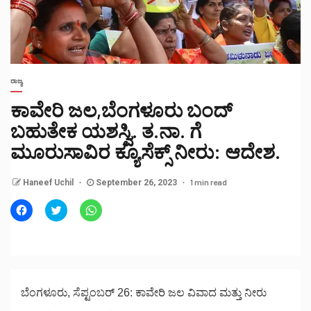
ರಾಜ್ಯ
ಕಾವೇರಿ ಜಲ,ಬೆಂಗಳೂರು ಬಂದ್
ಬಹುತೇಕ ಯಶಸ್ವಿ. ತ.ನಾ. ಗೆ
ಮೂರುಸಾವಿರ ಕ್ಯೂಸೆಕ್ಸ್ ನೀರು: ಆದೇಶ.
1 min read
Haneef Uchil
September 26, 2023
Click
Click
Click
to
to
to
share
share
share
on
on
on
Facebook
Twitter
WhatsApp
(Opens
(Opens
(Opens
in
in
in
new
new
new
window)
window)
window)
ಬೆಂಗಳೂರು, ಸೆಪ್ಟಂಬರ್ 26: ಕಾವೇರಿ ಜಲ ವಿವಾದ ಮತ್ತು ನೀರು