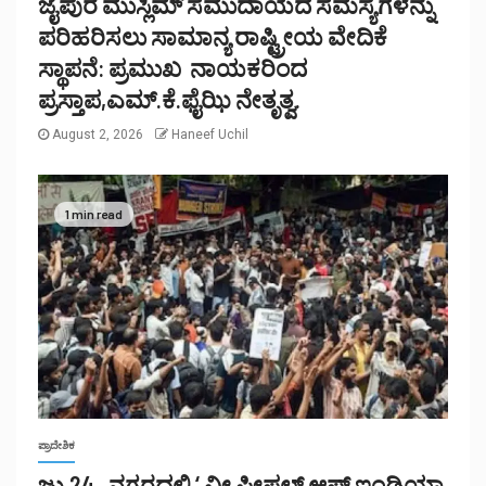
ಜೈಪುರ ಮುಸ್ಲಿಮ್ ಸಮುದಾಯದ ಸಮಸ್ಯೆಗಳನ್ನು
ಪರಿಹರಿಸಲು ಸಾಮಾನ್ಯ ರಾಷ್ಟ್ರೀಯ ವೇದಿಕೆ
ಸ್ಥಾಪನೆ: ಪ್ರಮುಖ ನಾಯಕರಿಂದ
ಪ್ರಸ್ತಾಪ,ಎಮ್.ಕೆ.ಫೈಝಿ ನೇತೃತ್ವ.
August 2, 2026
Haneef Uchil
1 min read
ಪ್ರಾದೇಶಿಕ
ಜು.24 , ನಗರದಲ್ಲಿ ‘ ವೀ ಪೀಪಲ್ ಆಫ್ ಇಂಡಿಯಾ