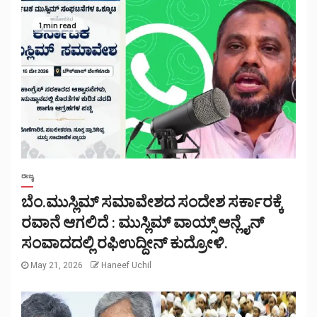
1 min read
ರಾಜ್ಯ
ಬೆಂ.ಮುಸ್ಲಿಮ್ ಸಮಾವೇಶದ ಸಂದೇಶ ಸರ್ಕಾರಕ್ಕೆ
ರವಾನೆ ಆಗಲಿದೆ : ಮುಸ್ಲಿಮ್ ವಾಯ್ಸ್ ಆನ್ಲೈನ್
ಸಂವಾದದಲ್ಲಿ ರಫಿಉದ್ದೀನ್ ಕುದ್ರೋಳಿ.
May 21, 2026
Haneef Uchil