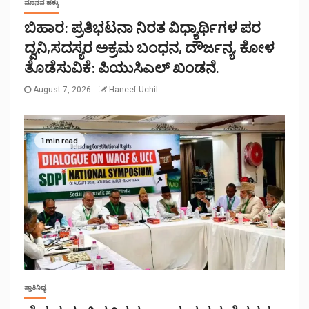
ಮಾನವ ಹಕ್ಕು
ಬಿಹಾರ: ಪ್ರತಿಭಟನಾ ನಿರತ ವಿಧ್ಯಾರ್ಥಿಗಳ ಪರ
ದ್ವನಿ,ಸದಸ್ಯರ ಅಕ್ರಮ ಬಂಧನ, ದೌರ್ಜನ್ಯ, ಕೋಳ
ತೊಡೆಸುವಿಕೆ: ಪಿಯುಸಿಎಲ್ ಖಂಡನೆ.
August 7, 2026
Haneef Uchil
1 min read
ಪ್ರಾತಿನಿಧ್ಯ