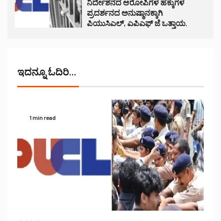
ನಿರ್ದೇಶನದ ಆರೋಪಿಗಳ ಹಕ್ಕುಗಳ
ಪ್ರದರ್ಶನದ ಅನುಷ್ಠಾನಕ್ಕಾಗಿ
ಪಿಯುಸಿಎಲ್, ಎಪಿಎಫ್ ಜೆ ಒತ್ತಾಯ.
ಇದನ್ನೂ ಓದಿರಿ...
1 min read