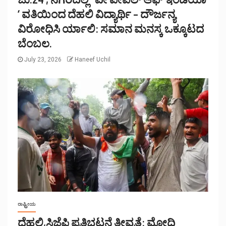
‘ ವತಿಯಿಂದ ದೆಹಲಿ ವಿದ್ಯಾರ್ಥಿ – ದೌರ್ಜನ್ಯ
ವಿರೋಧಿಸಿ ರ್ಯಾಲಿ: ಸಮಾನ ಮನಸ್ಕ ಒಕ್ಕೂಟದ
ಬೆಂಬಲ.
July 23, 2026
Haneef Uchil
ರಾಷ್ಟ್ರೀಯ
ದೆಹಲಿ,ಸಿಜೆಪಿ ಪ್ರತಿಭಟನೆ ತೀವ್ರತೆ: ಮೋದಿ