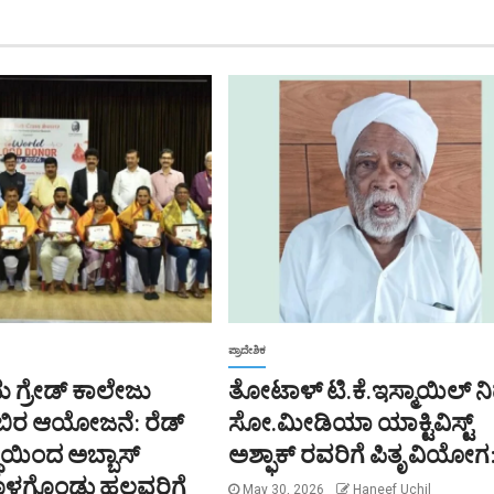
ಪ್ರಾದೇಶಿಕ
ಮ ಗ್ರೇಡ್ ಕಾಲೇಜು
ತೋಟಾಳ್ ಟಿ.ಕೆ.ಇಸ್ಮಾಯಿಲ್ ನ
ಿಬಿರ ಆಯೋಜನೆ: ರೆಡ್
ಸೋ.ಮೀಡಿಯಾ ಯಾಕ್ಟಿವಿಸ್ಟ್
್ಥೆಯಿಂದ ಅಬ್ಬಾಸ್
ಅಶ್ಫಾಕ್ ರವರಿಗೆ ಪಿತೃ ವಿಯೋಗ
ರೊಳಗೊಂಡು ಹಲವರಿಗೆ
May 30, 2026
Haneef Uchil