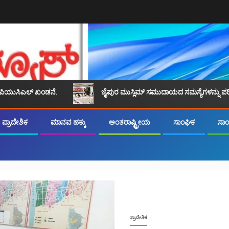
ಖಂಡನೆ.
ಜೈಪುರ ಮುಸ್ಲಿಮ್ ಸಮುದಾಯದ ಸಮಸ್ಯೆಗಳನ್ನು ಪರಿಹರಿಸಲು ಸಾಮಾನ್ಯ 
ಪ್ರಾದೇಶಿಕ
ಮಾನವ ಹಕ್ಕು
ಅಂತರಾಷ್ಟ್ರೀಯ
ಸಾಂಘಿಕ
ಸಾಂಸ
ಪ್ರಾದೇಶಿಕ