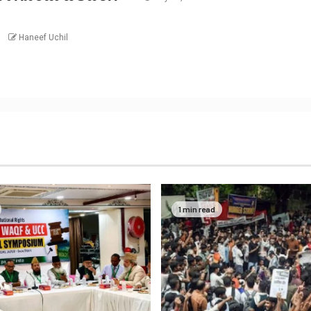
6
Haneef Uchil
1 min read