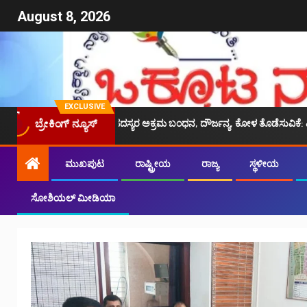
August 8, 2026
EXCLUSIVE
ಯಾರ್ಥಿಗಳ ಪರ ದ್ವನಿ,ಸದಸ್ಯರ ಅಕ್ರಮ ಬಂಧನ, ದೌರ್ಜನ್ಯ, ಕೋಳ ತೊಡೆಸುವಿಕೆ: ಪಿಯುಸಿಎಲ್ 
ಬ್ರೇಕಿಂಗ್ ನ್ಯೂಸ್
ಮುಖಪುಟ
ರಾಷ್ಟ್ರೀಯ
ರಾಜ್ಯ
ಸ್ಥಳೀಯ
ಸೋಶಿಯಲ್ ಮೀಡಿಯಾ