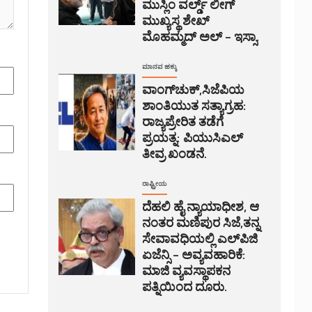
ಮುಸ್ಲಿಂ ವರ್ಲ್ಡ್ ಲೀಗ್
ಮುಖ್ಯಸ್ಥ ಶೇಖ್
ಮೊಹಮ್ಮದ್ ಅಲ್ – ಇಸ್ಸಾ.
ಮಾನವ ಹಕ್ಕು
ವಾಂಗ್‌ಚುಕ್,ಸಿಜೆಪಿಯ
ಶಾಂತಿಯುತ ಸತ್ಯಾಗ್ರಹ:
ರಾಜ್ಯಪ್ರೇರಿತ ತಡೆಗೆ
ಪ್ರಯತ್ನ: ಪಿಯುಸಿಎಲ್
ತೀವ್ರ ಖಂಡನೆ.
ರಾಷ್ಟ್ರೀಯ
ದೆಹಲಿ ಹೈ ನ್ಯಾಯಾಧೀಶ, ಆ
ನಂತರ ಮಣಿಪುರ ಸಿಜೆ,ತನ್ನ
ಸೇವಾವಧಿಯಲ್ಲಿ ಎಲ್‌ಪಿಜಿ
ಏಜೆನ್ಸಿ – ಅವ್ಯವಹಾರಿಕೆ:
ಮಾಜಿ ವ್ಯವಸ್ಥಾಪಕನ
ಪತ್ನಿಯಿಂದ ದೂರು.