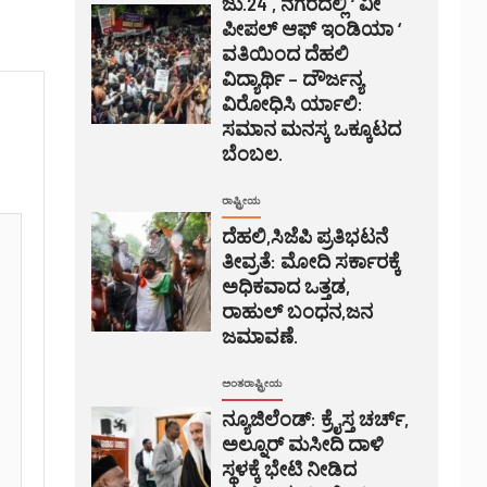
ಜು.24 , ನಗರದಲ್ಲಿ ‘ ವೀ
ಪೀಪಲ್ ಆಫ್ ಇಂಡಿಯಾ ‘
ವತಿಯಿಂದ ದೆಹಲಿ
ವಿದ್ಯಾರ್ಥಿ – ದೌರ್ಜನ್ಯ
ವಿರೋಧಿಸಿ ರ್ಯಾಲಿ:
ಸಮಾನ ಮನಸ್ಕ ಒಕ್ಕೂಟದ
ಬೆಂಬಲ.
ರಾಷ್ಟ್ರೀಯ
ದೆಹಲಿ,ಸಿಜೆಪಿ ಪ್ರತಿಭಟನೆ
ತೀವ್ರತೆ: ಮೋದಿ ಸರ್ಕಾರಕ್ಕೆ
ಅಧಿಕವಾದ ಒತ್ತಡ,
ರಾಹುಲ್ ಬಂಧನ,ಜನ
ಜಮಾವಣೆ.
ಅಂತರಾಷ್ಟ್ರೀಯ
ನ್ಯೂಜಿಲೆಂಡ್: ಕ್ರೈಸ್ತ ಚರ್ಚ್,
ಅಲ್ನೂರ್ ಮಸೀದಿ ದಾಳಿ
ಸ್ಥಳಕ್ಕೆ ಭೇಟಿ ನೀಡಿದ