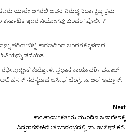
ವವರು ಯಾರೇ ಆಗಿರಲಿ ಅವರ ವಿರುದ್ಧ ನಿರ್ದಾಕ್ಷಿಣ್ಯ ಕ್ರಮ
ಫೋರಂ ಕರ್ನಾಟಕ ಇದರ ನಿಯೋಗವು ಬಂದರ್ ಪೊಲೀಸ್
ೋವನ್ನು ಹರಿಯಬಿಟ್ಟ ಕಾರಣದಿಂದ ಬಂಧನಕ್ಕೊಳಗಾದ
ಿತಿಯನ್ನು ಪಡೆಯಿತು.
ಷ ರಫೀವುದ್ದೀನ್ ಕುದ್ರೋಳಿ, ಪ್ರಧಾನ ಕಾರ್ಯದರ್ಶಿ ವಹಾಬ್
, ಅಲಿ ಹಸನ್ ಸದಸ್ಯರಾದ ಆಸೀಫ್ ಬೆಂಗ್ರೆ, ಎ. ಆರ್ ಇಮ್ರಾನ್,
Next
ಕಾಂ.ಕಾರ್ಯಕರ್ತರು ಮುಂದಿನ ಜನಾದೇಶಕ್ಕೆ
ಸಿದ್ಧರಾಗಬೇಕಿದೆ :ಸಮಾರಂಭದಲ್ಲಿ ಡಾ. ಹುಸೇನ್ ಕರೆ.