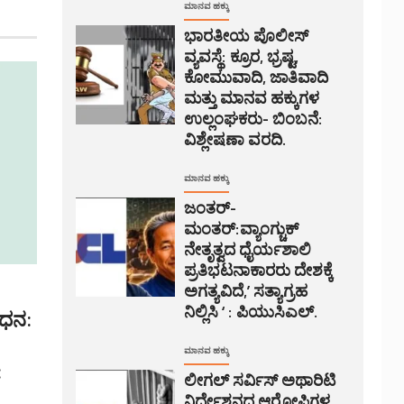
ಮಾನವ ಹಕ್ಕು
ಭಾರತೀಯ ಪೊಲೀಸ್
ವ್ಯವಸ್ಥೆ: ಕ್ರೂರ, ಭ್ರಷ್ಟ,
ಕೋಮುವಾದಿ, ಜಾತಿವಾದಿ
ಮತ್ತು ಮಾನವ ಹಕ್ಕುಗಳ
ಉಲ್ಲಂಘಕರು- ಬಿಂಬನೆ:
ವಿಶ್ಲೇಷಣಾ ವರದಿ.
ಮಾನವ ಹಕ್ಕು
ಜಂತರ್-
ಮಂತರ್:ವ್ಯಾಂಗ್ಚುಕ್
ನೇತೃತ್ವದ ಧೈರ್ಯಶಾಲಿ
ಪ್ರತಿಭಟನಾಕಾರರು ದೇಶಕ್ಕೆ
ಅಗತ್ಯವಿದೆ,’ ಸತ್ಯಾಗ್ರಹ
ನಿಲ್ಲಿಸಿ ‘ : ಪಿಯುಸಿಎಲ್.
ಿಧನ:
ಮಾನವ ಹಕ್ಕು
:
ಲೀಗಲ್ ಸರ್ವಿಸ್ ಅಥಾರಿಟಿ
ನಿರ್ದೇಶನದ ಆರೋಪಿಗಳ