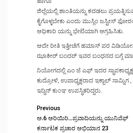
ಹಾಗೂ
ಜಿಲ್ಲೆಯಲ್ಲಿ ಶಾಂತಿಯನ್ನು ಕದಡಲು ಪ್ರಯತ್ನಿಸು
ಕೈಗೊಳ್ಳಬೇಕು ಎಂದು ಮುಸ್ಲಿಂ ಜಸ್ಟೀಸ್ 
ಅಧಿಕಾರಿ ಯನ್ನು ಭೇಟಿಯಾಗಿ ಆಗ್ರಹಿಸಿತು.
ಅದೇ ರೀತಿ ಇತ್ತೀಚೆಗೆ ಹಮಾಸ್ ಪರ ವಿಡಿಯ
ಝಾಕೀರ್ ಬಂದರ್ ಇವರ ಬಂಧನದ ಬಗ್ಗೆ ಮಾಹ
ನಿಯೋಗದಲ್ಲಿ ಎಂ ಜೆ ಎಫ್ ಇದರ ಸ್ಥಾಪಕಾಧ್ಯಕ್
ಕುದ್ರೋಳಿ, ಉಪಾಧ್ಯಕ್ಷರಾದ ಇಕ್ಬಾಲ್ ಸಾಮ್ನಿಗ 
ಇದ್ದಿನ್ ಕುಂಞ ಉಪಸ್ಥಿತರಿದ್ದರು.
Previous
ಅ.6 ಅರಿಯಿರಿ…ಪ್ರವಾದಿಯನ್ನು ಯುನಿವೆಫ್
ಕರ್ನಾಟಕ ಪ್ರಚಾರ ಅಭಿಯಾನ 23