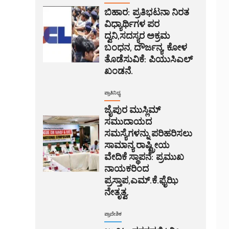
ಬಿಹಾರ: ಪ್ರತಿಭಟನಾ ನಿರತ
ವಿಧ್ಯಾರ್ಥಿಗಳ ಪರ
ದ್ವನಿ,ಸದಸ್ಯರ ಅಕ್ರಮ
ಬಂಧನ, ದೌರ್ಜನ್ಯ, ಕೋಳ
ತೊಡೆಸುವಿಕೆ: ಪಿಯುಸಿಎಲ್
ಖಂಡನೆ.
ಪ್ರಾತಿನಿಧ್ಯ
ಜೈಪುರ ಮುಸ್ಲಿಮ್
ಸಮುದಾಯದ
ಸಮಸ್ಯೆಗಳನ್ನು ಪರಿಹರಿಸಲು
ಸಾಮಾನ್ಯ ರಾಷ್ಟ್ರೀಯ
ವೇದಿಕೆ ಸ್ಥಾಪನೆ: ಪ್ರಮುಖ
ನಾಯಕರಿಂದ
ಪ್ರಸ್ತಾಪ,ಎಮ್.ಕೆ.ಫೈಝಿ
ನೇತೃತ್ವ.
ಪ್ರಾದೇಶಿಕ