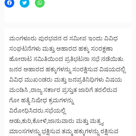
Click
Click
Click
to
to
to
share
share
share
on
on
on
Facebook
Twitter
WhatsApp
(Opens
(Opens
(Opens
in
in
in
new
new
new
window)
window)
window)
ಮಂಗಳೂರು ಪುರಭವನ ದ ಸಮೀಪ ಇಂದು ವಿವಿಧ
ಸಂಘಟನೆಗಳು ಮತ್ತು ಆಹಾರದ ಹಕ್ಕು ಸಂರಕ್ಷಣಾ
ಹೋರಾಟ ಸಮಿತಿಯಿಂದ ಪ್ರತಿಭಟನಾ ಸಭೆ ನಡೆಯಿತು.
ಜನರ ಆಹಾರದ ಹಕ್ಕುಗಳನ್ನು ಸಂರಕ್ಷಿಸುವ ವಿಷಯದಲ್ಲಿ
ವಿವಿಧ ಮುಖಂಡರು ಮತ್ತು ಜನಪ್ರತಿನಿಧಿಗಳು ವಿಷಯ
ಮಂಡಿಸಿ ,ರಾಜ್ಯ ಸರ್ಕಾರ ಪ್ರಸ್ತುತ ಜಾರಿಗೆ ತರಲಿರುವ
ಗೋ ಹತ್ಯೆ ನಿಷೇಧ ಕ್ರಮಗಳನ್ನು
ವಿರೋಧಿಸಿದರು.ಸಭೆಯಲ್ಲಿ
ಆಡು,ಕುರಿ,ಕೋಳಿ,ಜಾನುವಾರು ಮತ್ತು ಮತ್ಸ್ಯ
ಮಾಂಸಗಳನ್ನು ಭಕ್ಷಿಸುವ ತಮ್ಮ ಹಕ್ಕುಗಳನ್ನು ರಕ್ಷಿಸುವ