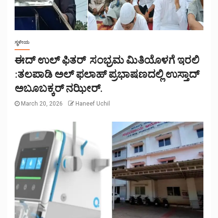
ಸ್ಥಳೀಯ
ಈದ್ ಉಲ್ ಫಿತರ್ ಸಂಭ್ರಮ ಮಿತಿಯೊಳಗೆ ಇರಲಿ
:ತಲಪಾಡಿ ಅಲ್ ಫಲಾಹ್ ಪ್ರಭಾಷಣದಲ್ಲಿ ಉಸ್ತಾದ್
ಅಬೂಬಕ್ಕರ್ ನಝೀರ್.
March 20, 2026
Haneef Uchil