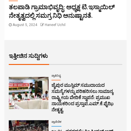
ತಲಪಾಡಿ ಗ್ರಾಮಾಭಿವೃದ್ಧಿ: ಅಧ್ಯಕ್ಷ ಟಿ.ಇಸ್ಮಾಯಿಲ್
ನೇತೃತ್ವದಲ್ಲಿ ಸಮಗ್ರ ನಿಧಿ ಅನುಷ್ಟಾನತೆ.
August 5, 2024
Haneef Uchil
ಇತ್ತೀಚಿನ ಸುದ್ದಿಗಳು
ಪ್ರಾತಿನಿಧ್ಯ
ಜೈಪುರ ಮುಸ್ಲಿಮ್ ಸಮುದಾಯದ
ಸಮಸ್ಯೆಗಳನ್ನು ಪರಿಹರಿಸಲು ಸಾಮಾನ್ಯ
ರಾಷ್ಟ್ರೀಯ ವೇದಿಕೆ ಸ್ಥಾಪನೆ: ಪ್ರಮುಖ
ನಾಯಕರಿಂದ ಪ್ರಸ್ತಾಪ,ಎಮ್.ಕೆ.ಫೈಝಿ
ನೇತೃತ್ವ.
ಪ್ರಾದೇಶಿಕ