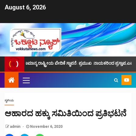
August 6, 2026
ಾಮಾನ್ಯ ರಾಷ್ಟ್ರೀಯ ವೇದಿಕೆ ಸ್ಥಾಪನೆ: ಪ್ರಮುಖ ನಾಯಕರಿಂದ ಪ್ರಸ್ತಾಪ,ಎಮ್.ಕೆ.ಫೈಝಿ ನೇತ
ಸ್ಥಳೀಯ
ಆಹಾರದ ಹಕ್ಕು ಸಮಿತಿಯಿಂದ ಪ್ರತಿಭಟನೆ
admin
November 6, 2020