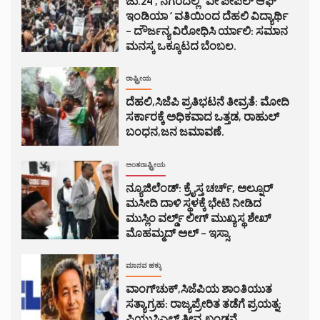
ಜು.24 , ನಗರದಲ್ಲಿ ‘ ವೀ ಪೀಪಲ್ ಆಫ್
ಇಂಡಿಯಾ ‘ ವತಿಯಿಂದ ದೆಹಲಿ ವಿದ್ಯಾರ್ಥಿ
– ದೌರ್ಜನ್ಯ ವಿರೋಧಿಸಿ ರ್ಯಾಲಿ: ಸಮಾನ
ಮನಸ್ಕ ಒಕ್ಕೂಟದ ಬೆಂಬಲ.
ರಾಷ್ಟ್ರೀಯ
ದೆಹಲಿ,ಸಿಜೆಪಿ ಪ್ರತಿಭಟನೆ ತೀವ್ರತೆ: ಮೋದಿ
ಸರ್ಕಾರಕ್ಕೆ ಅಧಿಕವಾದ ಒತ್ತಡ, ರಾಹುಲ್
ಬಂಧನ,ಜನ ಜಮಾವಣೆ.
ಅಂತರಾಷ್ಟ್ರೀಯ
ನ್ಯೂಜಿಲೆಂಡ್: ಕ್ರೈಸ್ತ ಚರ್ಚ್, ಅಲ್ನೂರ್
ಮಸೀದಿ ದಾಳಿ ಸ್ಥಳಕ್ಕೆ ಭೇಟಿ ನೀಡಿದ
ಮುಸ್ಲಿಂ ವರ್ಲ್ಡ್ ಲೀಗ್ ಮುಖ್ಯಸ್ಥ ಶೇಖ್
ಮೊಹಮ್ಮದ್ ಅಲ್ – ಇಸ್ಸಾ.
ಮಾನವ ಹಕ್ಕು
ವಾಂಗ್‌ಚುಕ್,ಸಿಜೆಪಿಯ ಶಾಂತಿಯುತ
ಸತ್ಯಾಗ್ರಹ: ರಾಜ್ಯಪ್ರೇರಿತ ತಡೆಗೆ ಪ್ರಯತ್ನ:
ಪಿಯುಸಿಎಲ್ ತೀವ್ರ ಖಂಡನೆ.