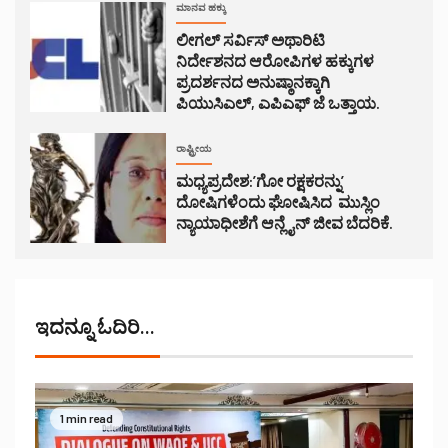
ಮಾನವ ಹಕ್ಕು
ಲೀಗಲ್ ಸರ್ವಿಸ್ ಅಥಾರಿಟಿ
ನಿರ್ದೇಶನದ ಆರೋಪಿಗಳ ಹಕ್ಕುಗಳ
ಪ್ರದರ್ಶನದ ಅನುಷ್ಠಾನಕ್ಕಾಗಿ
ಪಿಯುಸಿಎಲ್, ಎಪಿಎಫ್ ಜೆ ಒತ್ತಾಯ.
ರಾಷ್ಟ್ರೀಯ
ಮಧ್ಯಪ್ರದೇಶ:’ಗೋ ರಕ್ಷಕರನ್ನು’
ದೋಷಿಗಳೆಂದು ಘೋಷಿಸಿದ ಮುಸ್ಲಿಂ
ನ್ಯಾಯಾಧೀಶೆಗೆ ಆನ್ಲೈನ್ ಜೀವ ಬೆದರಿಕೆ.
ಇದನ್ನೂ ಓದಿರಿ...
1 min read