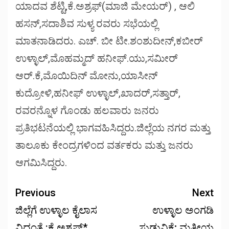
ಯಾದವ ಶೆಟ್ಟಿ,ಕೆ.ಅಶ್ರಫ್(ಮಾಜಿ ಮೇಯರ್) , ಆಲಿ
ಹಸನ್,ಸದಾಶಿವ ಸುಳ್ಯ ರವರು ಸಭೆಯಲ್ಲಿ
ಮಾತನಾಡಿದರು. ಎಚ್. ಬೀ ಟೀ.ಶಂಶುದೀನ್,ಕಬೀರ್
ಉಳ್ಳಾಲ್,ಮೊಹಮ್ಮದ್ ಹನೀಫ್.ಯು,ಸಮೀರ್
ಆರ್.ಕೆ,ಮೊಯಿದಿನ್ ಮೋನು,ಯಾಸೀನ್
ಕುದ್ರೋಳಿ,ಹನೀಫ್ ಉಳ್ಳಾಲ್,ಖಾದರ್,ಸತ್ತಾರ್,
ರವರನ್ನೊಳ ಗೊಂಡು ಹಲವಾರು ಜನರು
ಪ್ರತಿಭಟನೆಯಲ್ಲಿ ಭಾಗವಹಿಸಿದ್ದರು.ಜಿಲ್ಲೆಯ ನಗರ ಮತ್ತು
ತಾಲೂಕು ಕೇಂದ್ರಗಳಿಂದ ವರ್ತಕರು ಮತ್ತು ಜನರು
ಆಗಮಿಸಿದ್ದರು.
Previous
Next
ಜಿಲ್ಲೆಗೆ ಉಳ್ಳಾಲ ಕೈಲಾಸ
ಉಳ್ಳಾಲ ಅಂಗಡಿ
ವಿದ್ದಂತೆ :ಕೆ.ಅಶ್ರಫ್*
ಸುಡುವಿಕೆ; ಮತೀಯ