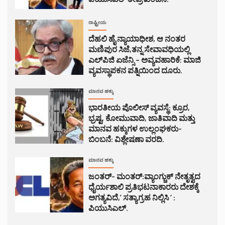
ರಾಷ್ಟ್ರೀಯ
ದೆಹಲಿ ಹೈ ನ್ಯಾಯಾಧೀಶ, ಆ ನಂತರ
ಮಣಿಪುರ ಸಿಜೆ,ತನ್ನ ಸೇವಾವಧಿಯಲ್ಲಿ
ಎಲ್‌ಪಿಜಿ ಏಜೆನ್ಸಿ – ಅವ್ಯವಹಾರಿಕೆ: ಮಾಜಿ
ವ್ಯವಸ್ಥಾಪಕನ ಪತ್ನಿಯಿಂದ ದೂರು.
ಮಾನವ ಹಕ್ಕು
ಭಾರತೀಯ ಪೊಲೀಸ್ ವ್ಯವಸ್ಥೆ: ಕ್ರೂರ,
ಭ್ರಷ್ಟ, ಕೋಮುವಾದಿ, ಜಾತಿವಾದಿ ಮತ್ತು
ಮಾನವ ಹಕ್ಕುಗಳ ಉಲ್ಲಂಘಕರು-
ಬಿಂಬನೆ: ವಿಶ್ಲೇಷಣಾ ವರದಿ.
ಮಾನವ ಹಕ್ಕು
ಜಂತರ್- ಮಂತರ್:ವ್ಯಾಂಗ್ಚುಕ್ ನೇತೃತ್ವದ
ಧೈರ್ಯಶಾಲಿ ಪ್ರತಿಭಟನಾಕಾರರು ದೇಶಕ್ಕೆ
ಅಗತ್ಯವಿದೆ,’ ಸತ್ಯಾಗ್ರಹ ನಿಲ್ಲಿಸಿ ‘ :
ಪಿಯುಸಿಎಲ್.