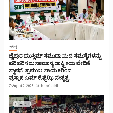
ಪ್ರಾತಿನಿಧ್ಯ
ಜೈಪುರ ಮುಸ್ಲಿಮ್ ಸಮುದಾಯದ ಸಮಸ್ಯೆಗಳನ್ನು
ಪರಿಹರಿಸಲು ಸಾಮಾನ್ಯ ರಾಷ್ಟ್ರೀಯ ವೇದಿಕೆ
ಸ್ಥಾಪನೆ: ಪ್ರಮುಖ ನಾಯಕರಿಂದ
ಪ್ರಸ್ತಾಪ,ಎಮ್.ಕೆ.ಫೈಝಿ ನೇತೃತ್ವ.
August 2, 2026
Haneef Uchil
1 min read