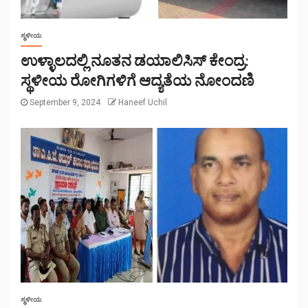
ಸ್ಥಳೀಯ
ಉಳ್ಳಾಲದಲ್ಲಿ ನೂತನ ಡಯಾಲಿಸಿಸ್ ಕೇಂದ್ರ:
ಸ್ಥಳೀಯ ರೋಗಿಗಳಿಗೆ ಆದ್ಯತೆಯ ನೋಂದಣಿ
September 9, 2024
Haneef Uchil
ಸ್ಥಳೀಯ