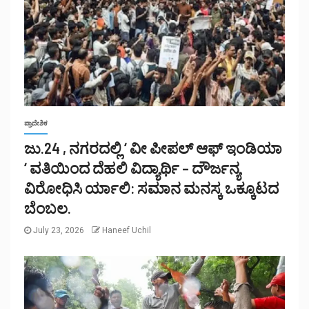
ಪ್ರಾದೇಶಿಕ
ಜು.24 , ನಗರದಲ್ಲಿ ‘ ವೀ ಪೀಪಲ್ ಆಫ್ ಇಂಡಿಯಾ
‘ ವತಿಯಿಂದ ದೆಹಲಿ ವಿದ್ಯಾರ್ಥಿ – ದೌರ್ಜನ್ಯ
ವಿರೋಧಿಸಿ ರ್ಯಾಲಿ: ಸಮಾನ ಮನಸ್ಕ ಒಕ್ಕೂಟದ
ಬೆಂಬಲ.
July 23, 2026
Haneef Uchil