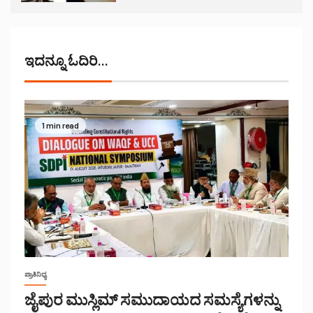
ಇದನ್ನೂ ಓದಿರಿ...
1 min read
ಪ್ರಾತಿನಿಧ್ಯ
ಜೈಪುರ ಮುಸ್ಲಿಮ್ ಸಮುದಾಯದ ಸಮಸ್ಯೆಗಳನ್ನು