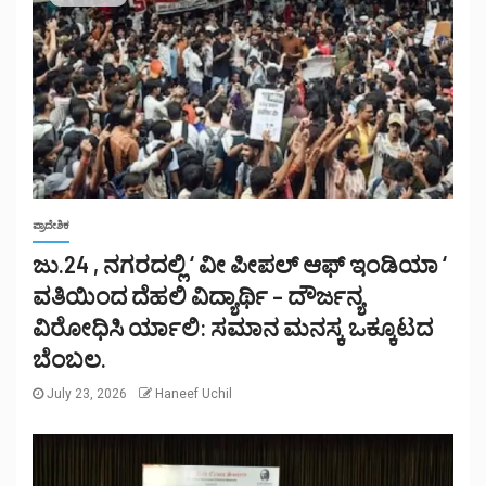
ಪ್ರಾದೇಶಿಕ
ಜು.24 , ನಗರದಲ್ಲಿ ‘ ವೀ ಪೀಪಲ್ ಆಫ್ ಇಂಡಿಯಾ ‘
ವತಿಯಿಂದ ದೆಹಲಿ ವಿದ್ಯಾರ್ಥಿ – ದೌರ್ಜನ್ಯ
ವಿರೋಧಿಸಿ ರ್ಯಾಲಿ: ಸಮಾನ ಮನಸ್ಕ ಒಕ್ಕೂಟದ
ಬೆಂಬಲ.
July 23, 2026
Haneef Uchil