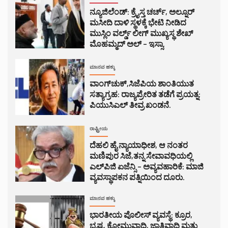
ನ್ಯೂಜಿಲೆಂಡ್: ಕ್ರೈಸ್ತ ಚರ್ಚ್, ಅಲ್ನೂರ್
ಮಸೀದಿ ದಾಳಿ ಸ್ಥಳಕ್ಕೆ ಭೇಟಿ ನೀಡಿದ
ಮುಸ್ಲಿಂ ವರ್ಲ್ಡ್ ಲೀಗ್ ಮುಖ್ಯಸ್ಥ ಶೇಖ್
ಮೊಹಮ್ಮದ್ ಅಲ್ – ಇಸ್ಸಾ.
ಮಾನವ ಹಕ್ಕು
ವಾಂಗ್‌ಚುಕ್,ಸಿಜೆಪಿಯ ಶಾಂತಿಯುತ
ಸತ್ಯಾಗ್ರಹ: ರಾಜ್ಯಪ್ರೇರಿತ ತಡೆಗೆ ಪ್ರಯತ್ನ:
ಪಿಯುಸಿಎಲ್ ತೀವ್ರ ಖಂಡನೆ.
ರಾಷ್ಟ್ರೀಯ
ದೆಹಲಿ ಹೈ ನ್ಯಾಯಾಧೀಶ, ಆ ನಂತರ
ಮಣಿಪುರ ಸಿಜೆ,ತನ್ನ ಸೇವಾವಧಿಯಲ್ಲಿ
ಎಲ್‌ಪಿಜಿ ಏಜೆನ್ಸಿ – ಅವ್ಯವಹಾರಿಕೆ: ಮಾಜಿ
ವ್ಯವಸ್ಥಾಪಕನ ಪತ್ನಿಯಿಂದ ದೂರು.
ಮಾನವ ಹಕ್ಕು
ಭಾರತೀಯ ಪೊಲೀಸ್ ವ್ಯವಸ್ಥೆ: ಕ್ರೂರ,
ಭ್ರಷ್ಟ, ಕೋಮುವಾದಿ, ಜಾತಿವಾದಿ ಮತ್ತು