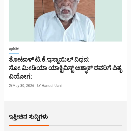
ಪ್ರಾದೇಶಿಕ
ತೋಟಾಳ್ ಟಿ.ಕೆ.ಇಸ್ಮಾಯಿಲ್ ನಿಧನ:
ಸೋ.ಮೀಡಿಯಾ ಯಾಕ್ಟಿವಿಸ್ಟ್ ಅಶ್ಫಾಕ್ ರವರಿಗೆ ಪಿತೃ
ವಿಯೋಗ:
May 30, 2026
Haneef Uchil
ಇತ್ತೀಚಿನ ಸುದ್ದಿಗಳು