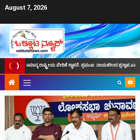
August 7, 2026
ಾಮಾನ್ಯ ರಾಷ್ಟ್ರೀಯ ವೇದಿಕೆ ಸ್ಥಾಪನೆ: ಪ್ರಮುಖ ನಾಯಕರಿಂದ ಪ್ರಸ್ತಾಪ,ಎಮ್.ಕೆ.ಫೈಝಿ ನೇತೃ