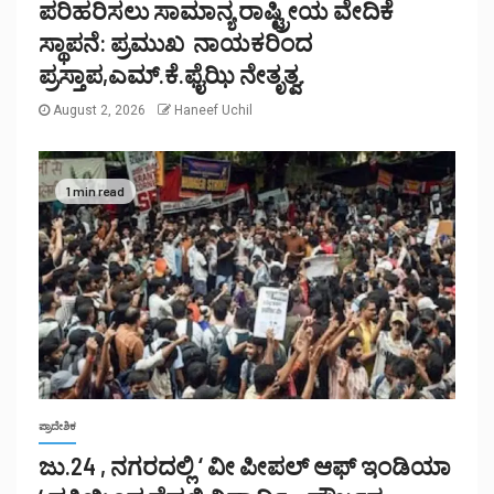
ಪರಿಹರಿಸಲು ಸಾಮಾನ್ಯ ರಾಷ್ಟ್ರೀಯ ವೇದಿಕೆ
ಸ್ಥಾಪನೆ: ಪ್ರಮುಖ ನಾಯಕರಿಂದ
ಪ್ರಸ್ತಾಪ,ಎಮ್.ಕೆ.ಫೈಝಿ ನೇತೃತ್ವ.
August 2, 2026
Haneef Uchil
1 min read
ಪ್ರಾದೇಶಿಕ
ಜು.24 , ನಗರದಲ್ಲಿ ‘ ವೀ ಪೀಪಲ್ ಆಫ್ ಇಂಡಿಯಾ