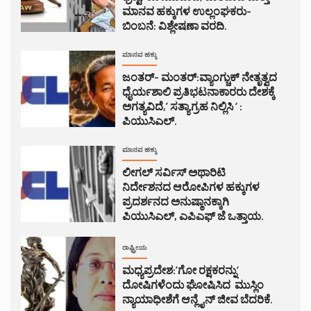
ಮಾನವ ಹಕ್ಕುಗಳ ಉಲ್ಲಂಘಕರು-
ಬಿಂಬನೆ: ವಿಶ್ಲೇಷಣಾ ವರದಿ.
ಮಾನವ ಹಕ್ಕು
ಜಂತರ್- ಮಂತರ್:ವ್ಯಾಂಗ್ಚುಕ್ ನೇತೃತ್ವದ
ಧೈರ್ಯಶಾಲಿ ಪ್ರತಿಭಟನಾಕಾರರು ದೇಶಕ್ಕೆ
ಅಗತ್ಯವಿದೆ,’ ಸತ್ಯಾಗ್ರಹ ನಿಲ್ಲಿಸಿ ‘ :
ಪಿಯುಸಿಎಲ್.
ಮಾನವ ಹಕ್ಕು
ಲೀಗಲ್ ಸರ್ವಿಸ್ ಅಥಾರಿಟಿ
ನಿರ್ದೇಶನದ ಆರೋಪಿಗಳ ಹಕ್ಕುಗಳ
ಪ್ರದರ್ಶನದ ಅನುಷ್ಠಾನಕ್ಕಾಗಿ
ಪಿಯುಸಿಎಲ್, ಎಪಿಎಫ್ ಜೆ ಒತ್ತಾಯ.
ರಾಷ್ಟ್ರೀಯ
ಮಧ್ಯಪ್ರದೇಶ:’ಗೋ ರಕ್ಷಕರನ್ನು’
ದೋಷಿಗಳೆಂದು ಘೋಷಿಸಿದ ಮುಸ್ಲಿಂ
ನ್ಯಾಯಾಧೀಶೆಗೆ ಆನ್ಲೈನ್ ಜೀವ ಬೆದರಿಕೆ.