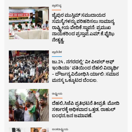
ಪ್ರಾತಿನಿಧ್ಯ
ಜೈಪುರ ಮುಸ್ಲಿಮ್ ಸಮುದಾಯದ
ಸಮಸ್ಯೆಗಳನ್ನು ಪರಿಹರಿಸಲು ಸಾಮಾನ್ಯ
ರಾಷ್ಟ್ರೀಯ ವೇದಿಕೆ ಸ್ಥಾಪನೆ: ಪ್ರಮುಖ
ನಾಯಕರಿಂದ ಪ್ರಸ್ತಾಪ,ಎಮ್.ಕೆ.ಫೈಝಿ
ನೇತೃತ್ವ.
ಪ್ರಾದೇಶಿಕ
ಜು.24 , ನಗರದಲ್ಲಿ ‘ ವೀ ಪೀಪಲ್ ಆಫ್
ಇಂಡಿಯಾ ‘ ವತಿಯಿಂದ ದೆಹಲಿ ವಿದ್ಯಾರ್ಥಿ
– ದೌರ್ಜನ್ಯ ವಿರೋಧಿಸಿ ರ್ಯಾಲಿ: ಸಮಾನ
ಮನಸ್ಕ ಒಕ್ಕೂಟದ ಬೆಂಬಲ.
ರಾಷ್ಟ್ರೀಯ
ದೆಹಲಿ,ಸಿಜೆಪಿ ಪ್ರತಿಭಟನೆ ತೀವ್ರತೆ: ಮೋದಿ
ಸರ್ಕಾರಕ್ಕೆ ಅಧಿಕವಾದ ಒತ್ತಡ, ರಾಹುಲ್
ಬಂಧನ,ಜನ ಜಮಾವಣೆ.
ಅಂತರಾಷ್ಟ್ರೀಯ