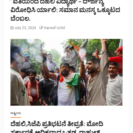
‘ ವತಿಯಿಂದ ದೆಹಲಿ ವಿದ್ಯಾರ್ಥಿ – ದೌರ್ಜನ್ಯ
ವಿರೋಧಿಸಿ ರ್ಯಾಲಿ: ಸಮಾನ ಮನಸ್ಕ ಒಕ್ಕೂಟದ
ಬೆಂಬಲ.
July 23, 2026
Haneef Uchil
ರಾಷ್ಟ್ರೀಯ
ದೆಹಲಿ,ಸಿಜೆಪಿ ಪ್ರತಿಭಟನೆ ತೀವ್ರತೆ: ಮೋದಿ
ಸರ್ಕಾರಕ್ಕೆ ಅಧಿಕವಾದ ಒತ್ತಡ, ರಾಹುಲ್