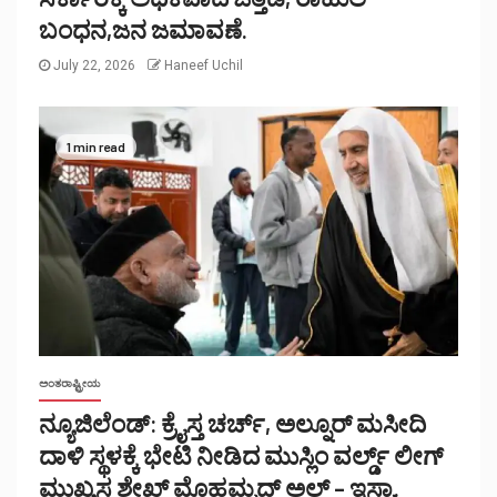
ಬಂಧನ,ಜನ ಜಮಾವಣೆ.
July 22, 2026
Haneef Uchil
1 min read
ಅಂತರಾಷ್ಟ್ರೀಯ
ನ್ಯೂಜಿಲೆಂಡ್: ಕ್ರೈಸ್ತ ಚರ್ಚ್, ಅಲ್ನೂರ್ ಮಸೀದಿ
ದಾಳಿ ಸ್ಥಳಕ್ಕೆ ಭೇಟಿ ನೀಡಿದ ಮುಸ್ಲಿಂ ವರ್ಲ್ಡ್ ಲೀಗ್
ಮುಖ್ಯಸ್ಥ ಶೇಖ್ ಮೊಹಮ್ಮದ್ ಅಲ್ – ಇಸ್ಸಾ.