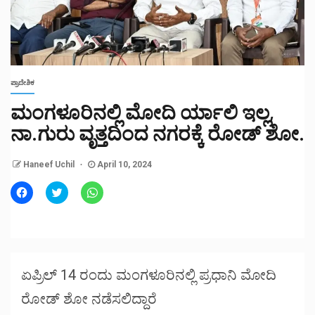
ಪ್ರಾದೇಶಿಕ
ಮಂಗಳೂರಿನಲ್ಲಿ ಮೋದಿ ರ್ಯಾಲಿ ಇಲ್ಲ,
ನಾ.ಗುರು ವೃತ್ತದಿಂದ ನಗರಕ್ಕೆ ರೋಡ್ ಶೋ.
Haneef Uchil
April 10, 2024
Click
Click
Click
to
to
to
share
share
share
on
on
on
Facebook
Twitter
WhatsApp
(Opens
(Opens
(Opens
in
in
in
new
new
new
window)
window)
window)
ಏಪ್ರಿಲ್ 14 ರಂದು ಮಂಗಳೂರಿನಲ್ಲಿ ಪ್ರಧಾನಿ ಮೋದಿ
ರೋಡ್ ಶೋ ನಡೆಸಲಿದ್ದಾರೆ