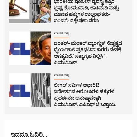
ಭಾರತೀಯ ಪೊಲೀಸ್ ವ್ಯವಸ್ಥೆ: ಕ್ರೂರ,
ಭ್ರಷ್ಟ, ಕೋಮುವಾದಿ, ಜಾತಿವಾದಿ ಮತ್ತು
ಮಾನವ ಹಕ್ಕುಗಳ ಉಲ್ಲಂಘಕರು-
ಬಿಂಬನೆ: ವಿಶ್ಲೇಷಣಾ ವರದಿ.
ಮಾನವ ಹಕ್ಕು
ಜಂತರ್- ಮಂತರ್:ವ್ಯಾಂಗ್ಚುಕ್ ನೇತೃತ್ವದ
ಧೈರ್ಯಶಾಲಿ ಪ್ರತಿಭಟನಾಕಾರರು ದೇಶಕ್ಕೆ
ಅಗತ್ಯವಿದೆ,’ ಸತ್ಯಾಗ್ರಹ ನಿಲ್ಲಿಸಿ ‘ :
ಪಿಯುಸಿಎಲ್.
ಮಾನವ ಹಕ್ಕು
ಲೀಗಲ್ ಸರ್ವಿಸ್ ಅಥಾರಿಟಿ
ನಿರ್ದೇಶನದ ಆರೋಪಿಗಳ ಹಕ್ಕುಗಳ
ಪ್ರದರ್ಶನದ ಅನುಷ್ಠಾನಕ್ಕಾಗಿ
ಪಿಯುಸಿಎಲ್, ಎಪಿಎಫ್ ಜೆ ಒತ್ತಾಯ.
ಇದನ್ನೂ ಓದಿರಿ...