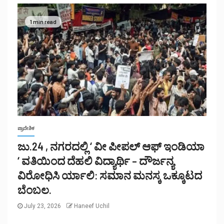
1 min read
ಪ್ರಾದೇಶಿಕ
ಜು.24 , ನಗರದಲ್ಲಿ ‘ ವೀ ಪೀಪಲ್ ಆಫ್ ಇಂಡಿಯಾ
‘ ವತಿಯಿಂದ ದೆಹಲಿ ವಿದ್ಯಾರ್ಥಿ – ದೌರ್ಜನ್ಯ
ವಿರೋಧಿಸಿ ರ್ಯಾಲಿ: ಸಮಾನ ಮನಸ್ಕ ಒಕ್ಕೂಟದ
ಬೆಂಬಲ.
July 23, 2026
Haneef Uchil