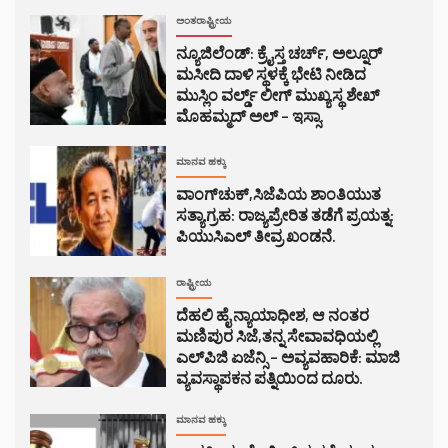
ಅಂತರಾಷ್ಟ್ರೀಯ
ನ್ಯೂಜಿಲೆಂಡ್: ಕ್ರೈಸ್ತ ಚರ್ಚ್, ಅಲ್ನೂರ್
ಮಸೀದಿ ದಾಳಿ ಸ್ಥಳಕ್ಕೆ ಭೇಟಿ ನೀಡಿದ
ಮುಸ್ಲಿಂ ವರ್ಲ್ಡ್ ಲೀಗ್ ಮುಖ್ಯಸ್ಥ ಶೇಖ್
ಮೊಹಮ್ಮದ್ ಅಲ್ – ಇಸ್ಸಾ.
ಮಾನವ ಹಕ್ಕು
ವಾಂಗ್‌ಚುಕ್,ಸಿಜೆಪಿಯ ಶಾಂತಿಯುತ
ಸತ್ಯಾಗ್ರಹ: ರಾಜ್ಯಪ್ರೇರಿತ ತಡೆಗೆ ಪ್ರಯತ್ನ:
ಪಿಯುಸಿಎಲ್ ತೀವ್ರ ಖಂಡನೆ.
ರಾಷ್ಟ್ರೀಯ
ದೆಹಲಿ ಹೈ ನ್ಯಾಯಾಧೀಶ, ಆ ನಂತರ
ಮಣಿಪುರ ಸಿಜೆ,ತನ್ನ ಸೇವಾವಧಿಯಲ್ಲಿ
ಎಲ್‌ಪಿಜಿ ಏಜೆನ್ಸಿ – ಅವ್ಯವಹಾರಿಕೆ: ಮಾಜಿ
ವ್ಯವಸ್ಥಾಪಕನ ಪತ್ನಿಯಿಂದ ದೂರು.
ಮಾನವ ಹಕ್ಕು