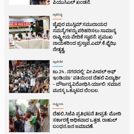
ಪಿಯುಸಿಎಲ್ ಖಂಡನೆ.
ಪ್ರಾತಿನಿಧ್ಯ
ಜೈಪುರ ಮುಸ್ಲಿಮ್ ಸಮುದಾಯದ
ಸಮಸ್ಯೆಗಳನ್ನು ಪರಿಹರಿಸಲು ಸಾಮಾನ್ಯ
ರಾಷ್ಟ್ರೀಯ ವೇದಿಕೆ ಸ್ಥಾಪನೆ: ಪ್ರಮುಖ
ನಾಯಕರಿಂದ ಪ್ರಸ್ತಾಪ,ಎಮ್.ಕೆ.ಫೈಝಿ
ನೇತೃತ್ವ.
ಪ್ರಾದೇಶಿಕ
ಜು.24 , ನಗರದಲ್ಲಿ ‘ ವೀ ಪೀಪಲ್ ಆಫ್
ಇಂಡಿಯಾ ‘ ವತಿಯಿಂದ ದೆಹಲಿ ವಿದ್ಯಾರ್ಥಿ
– ದೌರ್ಜನ್ಯ ವಿರೋಧಿಸಿ ರ್ಯಾಲಿ: ಸಮಾನ
ಮನಸ್ಕ ಒಕ್ಕೂಟದ ಬೆಂಬಲ.
ರಾಷ್ಟ್ರೀಯ
ದೆಹಲಿ,ಸಿಜೆಪಿ ಪ್ರತಿಭಟನೆ ತೀವ್ರತೆ: ಮೋದಿ
ಸರ್ಕಾರಕ್ಕೆ ಅಧಿಕವಾದ ಒತ್ತಡ, ರಾಹುಲ್
ಬಂಧನ,ಜನ ಜಮಾವಣೆ.