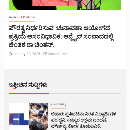
ಸೋಶಿಯಲ್ ಮೀಡಿಯಾ
ಪೌರತ್ವ ನಿರ್ಧರಿಸುವ ಚುನಾವಣಾ ಆಯೋಗದ
ಪ್ರಕ್ರಿಯೆ ಅಸಂವಿಧಾನಿಕ: ಆನ್ಲೈನ್ ಸಂವಾದದಲ್ಲಿ
ಚಿಂತಕ ರಾ ಚಿಂತನ್.
January 20, 2026
Haneef Uchil
ಇತ್ತೀಚಿನ ಸುದ್ದಿಗಳು
ಮಾನವ ಹಕ್ಕು
ಬಿಹಾರ: ಪ್ರತಿಭಟನಾ ನಿರತ ವಿಧ್ಯಾರ್ಥಿಗಳ
ಪರ ದ್ವನಿ,ಸದಸ್ಯರ ಅಕ್ರಮ ಬಂಧನ,
ದೌರ್ಜನ್ಯ, ಕೋಳ ತೊಡೆಸುವಿಕೆ: