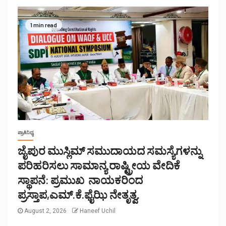
1 min read
ಪ್ರಾತಿನಿಧ್ಯ
ಜೈಪುರ ಮುಸ್ಲಿಮ್ ಸಮುದಾಯದ ಸಮಸ್ಯೆಗಳನ್ನು
ಪರಿಹರಿಸಲು ಸಾಮಾನ್ಯ ರಾಷ್ಟ್ರೀಯ ವೇದಿಕೆ
ಸ್ಥಾಪನೆ: ಪ್ರಮುಖ ನಾಯಕರಿಂದ
ಪ್ರಸ್ತಾಪ,ಎಮ್.ಕೆ.ಫೈಝಿ ನೇತೃತ್ವ.
August 2, 2026
Haneef Uchil