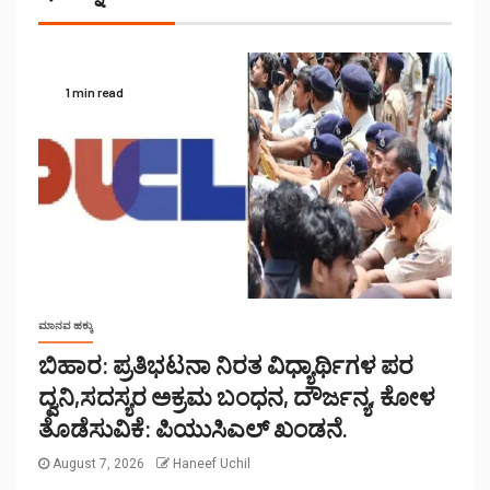
1 min read
ಮಾನವ ಹಕ್ಕು
ಬಿಹಾರ: ಪ್ರತಿಭಟನಾ ನಿರತ ವಿಧ್ಯಾರ್ಥಿಗಳ ಪರ
ದ್ವನಿ,ಸದಸ್ಯರ ಅಕ್ರಮ ಬಂಧನ, ದೌರ್ಜನ್ಯ, ಕೋಳ
ತೊಡೆಸುವಿಕೆ: ಪಿಯುಸಿಎಲ್ ಖಂಡನೆ.
August 7, 2026
Haneef Uchil