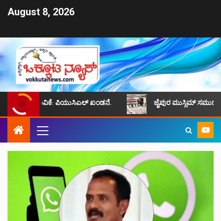
August 8, 2026
ವಿಕೆ: ಪಿಯುಸಿಎಲ್ ಖಂಡನೆ.
ಜೈಪುರ ಮುಸ್ಲಿಮ್ ಸಮುದಾಯದ ಸಮಸ್ಯೆಗಳನ್ನು ಪರ