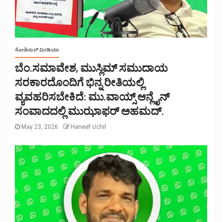
ಸೋಶಿಯಲ್ ಮೀಡಿಯಾ
ಬೆಂ.ಸಮಾವೇಶ, ಮುಸ್ಲಿಮ್ ಸಮುದಾಯ
ಸರಕಾರದೊಂದಿಗೆ ಭಿನ್ನ ರೀತಿಯಲ್ಲಿ
ವ್ಯವಹರಿಸಬೇಕಿದೆ: ಮು.ವಾಯ್ಸ್ ಆನ್ಲೈನ್
ಸಂವಾದದಲ್ಲಿ ಮುಝಾಫರ್ ಅಹಮದ್.
May 23, 2026
Haneef Uchil