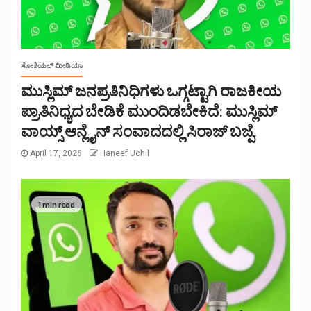
ಸೋಶಿಯಲ್ ಮೀಡಿಯಾ
ಮುಸ್ಲಿಮ್ ಜನಪ್ರತಿನಿಧಿಗಳು ಒಗ್ಗಟ್ಟಾಗಿ ರಾಜಕೀಯ
ಪ್ರಾತಿನಿಧ್ಯದ ಬೇಡಿಕೆ ಮುಂದಿಡಬೇಕಿದೆ: ಮುಸ್ಲಿಮ್
ವಾಯ್ಸ್ ಆನ್ಲೈನ್ ಸಂವಾದದಲ್ಲಿ ಸಿರಾಜ್ ಬಜ್ಪೆ.
April 17, 2026
Haneef Uchil
1 min read