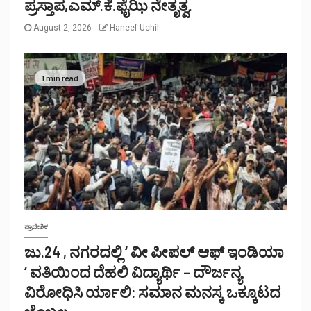
ಪ್ರಸ್ತಾಪ,ಎಮ್.ಕೆ.ಫೈಝಿ ನೇತೃತ್ವ.
August 2, 2026
Haneef Uchil
1 min read
ಪ್ರಾದೇಶಿಕ
ಜು.24 , ನಗರದಲ್ಲಿ ‘ ವೀ ಪೀಪಲ್ ಆಫ್ ಇಂಡಿಯಾ
‘ ವತಿಯಿಂದ ದೆಹಲಿ ವಿದ್ಯಾರ್ಥಿ – ದೌರ್ಜನ್ಯ
ವಿರೋಧಿಸಿ ರ್ಯಾಲಿ: ಸಮಾನ ಮನಸ್ಕ ಒಕ್ಕೂಟದ