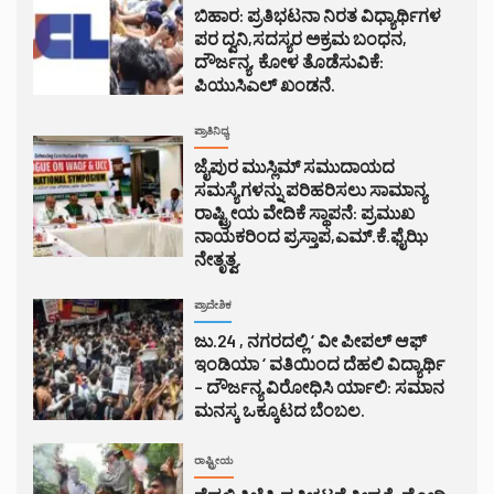
ಬಿಹಾರ: ಪ್ರತಿಭಟನಾ ನಿರತ ವಿಧ್ಯಾರ್ಥಿಗಳ
ಪರ ದ್ವನಿ,ಸದಸ್ಯರ ಅಕ್ರಮ ಬಂಧನ,
ದೌರ್ಜನ್ಯ, ಕೋಳ ತೊಡೆಸುವಿಕೆ:
ಪಿಯುಸಿಎಲ್ ಖಂಡನೆ.
ಪ್ರಾತಿನಿಧ್ಯ
ಜೈಪುರ ಮುಸ್ಲಿಮ್ ಸಮುದಾಯದ
ಸಮಸ್ಯೆಗಳನ್ನು ಪರಿಹರಿಸಲು ಸಾಮಾನ್ಯ
ರಾಷ್ಟ್ರೀಯ ವೇದಿಕೆ ಸ್ಥಾಪನೆ: ಪ್ರಮುಖ
ನಾಯಕರಿಂದ ಪ್ರಸ್ತಾಪ,ಎಮ್.ಕೆ.ಫೈಝಿ
ನೇತೃತ್ವ.
ಪ್ರಾದೇಶಿಕ
ಜು.24 , ನಗರದಲ್ಲಿ ‘ ವೀ ಪೀಪಲ್ ಆಫ್
ಇಂಡಿಯಾ ‘ ವತಿಯಿಂದ ದೆಹಲಿ ವಿದ್ಯಾರ್ಥಿ
– ದೌರ್ಜನ್ಯ ವಿರೋಧಿಸಿ ರ್ಯಾಲಿ: ಸಮಾನ
ಮನಸ್ಕ ಒಕ್ಕೂಟದ ಬೆಂಬಲ.
ರಾಷ್ಟ್ರೀಯ