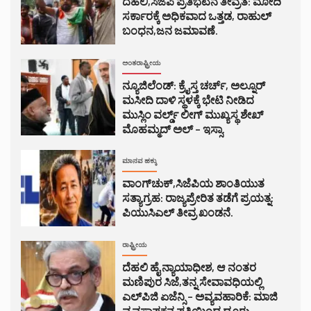
ದೆಹಲಿ,ಸಿಜೆಪಿ ಪ್ರತಿಭಟನೆ ತೀವ್ರತೆ: ಮೋದಿ
ಸರ್ಕಾರಕ್ಕೆ ಅಧಿಕವಾದ ಒತ್ತಡ, ರಾಹುಲ್
ಬಂಧನ,ಜನ ಜಮಾವಣೆ.
ಅಂತರಾಷ್ಟ್ರೀಯ
ನ್ಯೂಜಿಲೆಂಡ್: ಕ್ರೈಸ್ತ ಚರ್ಚ್, ಅಲ್ನೂರ್
ಮಸೀದಿ ದಾಳಿ ಸ್ಥಳಕ್ಕೆ ಭೇಟಿ ನೀಡಿದ
ಮುಸ್ಲಿಂ ವರ್ಲ್ಡ್ ಲೀಗ್ ಮುಖ್ಯಸ್ಥ ಶೇಖ್
ಮೊಹಮ್ಮದ್ ಅಲ್ – ಇಸ್ಸಾ.
ಮಾನವ ಹಕ್ಕು
ವಾಂಗ್‌ಚುಕ್,ಸಿಜೆಪಿಯ ಶಾಂತಿಯುತ
ಸತ್ಯಾಗ್ರಹ: ರಾಜ್ಯಪ್ರೇರಿತ ತಡೆಗೆ ಪ್ರಯತ್ನ:
ಪಿಯುಸಿಎಲ್ ತೀವ್ರ ಖಂಡನೆ.
ರಾಷ್ಟ್ರೀಯ
ದೆಹಲಿ ಹೈ ನ್ಯಾಯಾಧೀಶ, ಆ ನಂತರ
ಮಣಿಪುರ ಸಿಜೆ,ತನ್ನ ಸೇವಾವಧಿಯಲ್ಲಿ
ಎಲ್‌ಪಿಜಿ ಏಜೆನ್ಸಿ – ಅವ್ಯವಹಾರಿಕೆ: ಮಾಜಿ
ವ್ಯವಸ್ಥಾಪಕನ ಪತ್ನಿಯಿಂದ ದೂರು.