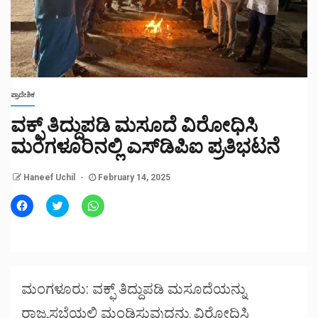
ಪ್ರಾದೇಶಿಕ
ವಕ್ಫ್ ತಿದ್ದುಪಡಿ ಮಸೂದೆ ವಿರೋಧಿಸಿ
ಮಂಗಳೂರಿನಲ್ಲಿ ಎಸ್‌ಡಿಪಿಐ ಪ್ರತಿಭಟನೆ
Haneef Uchil
February 14, 2025
Click
Click
Click
to
to
to
share
share
share
on
on
on
Facebook
Twitter
WhatsApp
(Opens
(Opens
(Opens
in
in
in
new
new
new
window)
window)
window)
ಮಂಗಳೂರು: ವಕ್ಫ್ ತಿದ್ದುಪಡಿ ಮಸೂದೆಯನ್ನು
ರಾಜ್ಯಸಭೆಯಲ್ಲಿ ಮಂಡಿಸುವುದನ್ನು ವಿರೋಧಿಸಿ