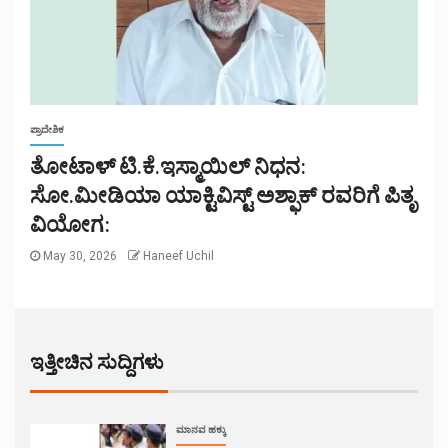
ಪ್ರಾದೇಶಿಕ
ತೋಟಾಳ್ ಟಿ.ಕೆ.ಇಸ್ಮಾಯಿಲ್ ನಿಧನ:
ಸೋ.ಮೀಡಿಯಾ ಯಾಕ್ಟಿವಿಸ್ಟ್ ಅಶ್ಫಾಕ್ ರವರಿಗೆ ಪಿತೃ
ವಿಯೋಗ:
May 30, 2026
Haneef Uchil
ಇತ್ತೀಚಿನ ಸುದ್ದಿಗಳು
ಮಾನವ ಹಕ್ಕು