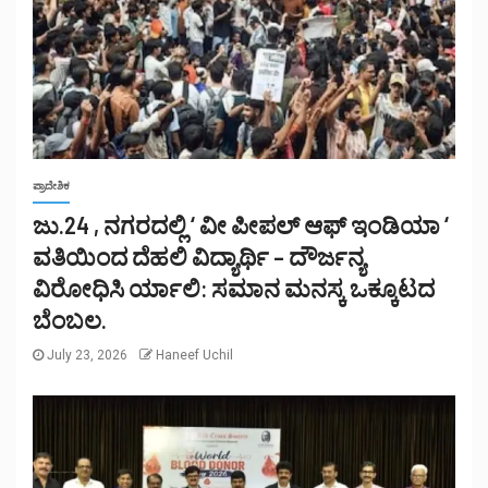
ಪ್ರಾದೇಶಿಕ
ಜು.24 , ನಗರದಲ್ಲಿ ‘ ವೀ ಪೀಪಲ್ ಆಫ್ ಇಂಡಿಯಾ ‘
ವತಿಯಿಂದ ದೆಹಲಿ ವಿದ್ಯಾರ್ಥಿ – ದೌರ್ಜನ್ಯ
ವಿರೋಧಿಸಿ ರ್ಯಾಲಿ: ಸಮಾನ ಮನಸ್ಕ ಒಕ್ಕೂಟದ
ಬೆಂಬಲ.
July 23, 2026
Haneef Uchil