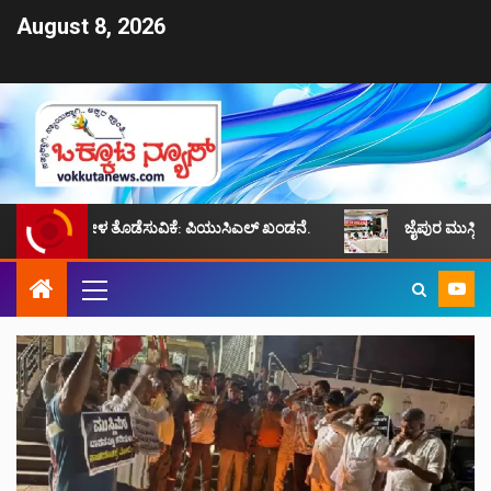
August 8, 2026
್ಯ, ಕೋಳ ತೊಡೆಸುವಿಕೆ: ಪಿಯುಸಿಎಲ್ ಖಂಡನೆ.
ಜೈಪುರ ಮುಸ್ಲಿಮ್ ಸಮುದಾಯದ 