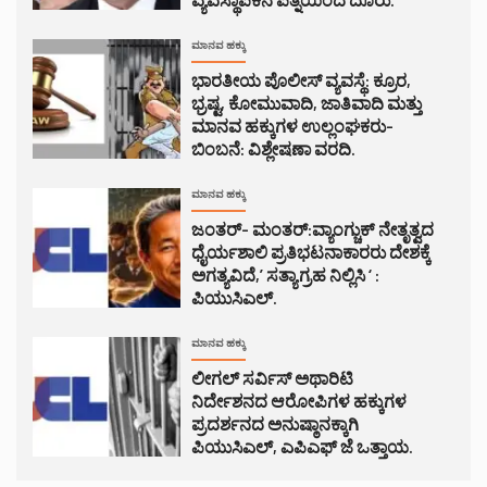
ಮಾನವ ಹಕ್ಕು
ಭಾರತೀಯ ಪೊಲೀಸ್ ವ್ಯವಸ್ಥೆ: ಕ್ರೂರ,
ಭ್ರಷ್ಟ, ಕೋಮುವಾದಿ, ಜಾತಿವಾದಿ ಮತ್ತು
ಮಾನವ ಹಕ್ಕುಗಳ ಉಲ್ಲಂಘಕರು-
ಬಿಂಬನೆ: ವಿಶ್ಲೇಷಣಾ ವರದಿ.
ಮಾನವ ಹಕ್ಕು
ಜಂತರ್- ಮಂತರ್:ವ್ಯಾಂಗ್ಚುಕ್ ನೇತೃತ್ವದ
ಧೈರ್ಯಶಾಲಿ ಪ್ರತಿಭಟನಾಕಾರರು ದೇಶಕ್ಕೆ
ಅಗತ್ಯವಿದೆ,’ ಸತ್ಯಾಗ್ರಹ ನಿಲ್ಲಿಸಿ ‘ :
ಪಿಯುಸಿಎಲ್.
ಮಾನವ ಹಕ್ಕು
ಲೀಗಲ್ ಸರ್ವಿಸ್ ಅಥಾರಿಟಿ
ನಿರ್ದೇಶನದ ಆರೋಪಿಗಳ ಹಕ್ಕುಗಳ
ಪ್ರದರ್ಶನದ ಅನುಷ್ಠಾನಕ್ಕಾಗಿ
ಪಿಯುಸಿಎಲ್, ಎಪಿಎಫ್ ಜೆ ಒತ್ತಾಯ.