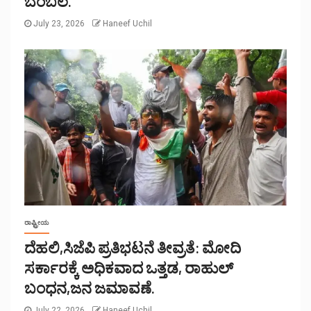
ಬೆಂಬಲ.
July 23, 2026
Haneef Uchil
ರಾಷ್ಟ್ರೀಯ
ದೆಹಲಿ,ಸಿಜೆಪಿ ಪ್ರತಿಭಟನೆ ತೀವ್ರತೆ: ಮೋದಿ
ಸರ್ಕಾರಕ್ಕೆ ಅಧಿಕವಾದ ಒತ್ತಡ, ರಾಹುಲ್
ಬಂಧನ,ಜನ ಜಮಾವಣೆ.
July 22, 2026
Haneef Uchil