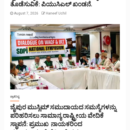
ತೊಡೆಸುವಿಕೆ: ಪಿಯುಸಿಎಲ್ ಖಂಡನೆ.
August 7, 2026
Haneef Uchil
1 min read
ಪ್ರಾತಿನಿಧ್ಯ
ಜೈಪುರ ಮುಸ್ಲಿಮ್ ಸಮುದಾಯದ ಸಮಸ್ಯೆಗಳನ್ನು
ಪರಿಹರಿಸಲು ಸಾಮಾನ್ಯ ರಾಷ್ಟ್ರೀಯ ವೇದಿಕೆ
ಸ್ಥಾಪನೆ: ಪ್ರಮುಖ ನಾಯಕರಿಂದ