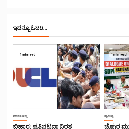
ಇದನ್ನೂ ಓದಿರಿ...
1 min read
1 min read
ಮಾನವ ಹಕ್ಕು
ಪ್ರಾತಿನಿಧ್ಯ
ಬಿಹಾರ: ಪ್ರತಿಭಟನಾ ನಿರತ
ಜೈಪುರ ಮ