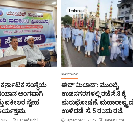
1 min read
ಸಾಮುದಾಯಿಕ
 ಕರ್ನಾಟಕ ಸಂಸ್ಥೆಯ
ಈದ್ ಮಿಲಾದ್: ಮುಂಬೈ,
ಭಿಯಾನ ಅಂಗವಾಗಿ
ಉಪನಗರಗಳಲ್ಲಿ ರಜೆ ಸೆ.8 ಕ್ಕೆ
್ತು ವಕೀಲರ ಸ್ನೇಹ
ಮರುಘೋಷಣೆ, ಮಹಾರಾಷ್ಟ್ರ
ಾರ್ಯಕ್ರಮ.
ಉಳಿದಡೆ ಸೆ. 5 ರಂದು ರಜೆ.
, 2025
Haneef Uchil
September 5, 2025
Haneef Uchil