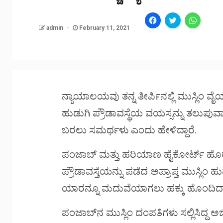
Click
Click
Click
to
to
to
admin
February 11, 2021
share
share
share
on
on
on
Facebook
Twitter
WhatsA
(Opens
(Opens
(Opens
in
in
in
new
new
new
window)
window)
window)
ನ್ಯಾಯಾಲಯವು ತನ್ನ ತೀರ್ಪಿನಲ್ಲಿ ಮುಸ್ಲಿಂ ವೈಯ
ಹುಡುಗಿ ಪ್ರೌಡಾವಸ್ಥೆಯ ವಯಸ್ಸನ್ನು ತಲುಪುವಾಗ
ಬರಲು ಸಮರ್ಥಳು ಎಂದು ಹೇಳಿದ್ದಾರೆ.
ಪಂಜಾಬ್ ಮತ್ತು ಹರಿಯಾಣ ಹೈಕೋರ್ಟ್ ಹೊರಡಿಸ
ಪ್ರೌಡಾವಸ್ತೆಯನ್ನು ಪಡೆದ ಅಪ್ರಾಪ್ತ ಮುಸ್ಲಿಂ 
ಯಾರನ್ನೂ ಮದುವೆಯಾಗಲು ಹಕ್ಕು ಹೊಂದಿದ್ದ
ಪಂಜಾಬ್‌ನ ಮುಸ್ಲಿಂ ದಂಪತಿಗಳು ಸಲ್ಲಿಸಿದ್ದ 