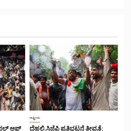
ರಾಷ್ಟ್ರೀಯ
ೀಪಲ್ ಆಫ್
ದೆಹಲಿ,ಸಿಜೆಪಿ ಪ್ರತಿಭಟನೆ ತೀವ್ರತೆ: