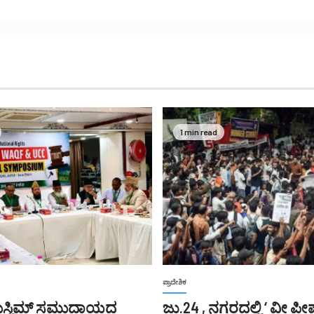
1 min read
ಪ್ರಾದೇಶಿಕ
ುಸ್ಲಿಮ್ ಸಮುದಾಯದ
ಜು.24 , ನಗರದಲ್ಲಿ ‘ ವೀ ಪ