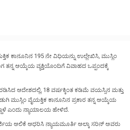
pp
ಕ್ತಿಕ ಕಾನೂನಿನ 195 ನೇ ವಿಧಿಯನ್ನು ಉಲ್ಲೇಖಿಸಿ, ಮುಸ್ಲಿಂ
 ತನ್ನ ಆಯ್ಕೆಯ ವ್ಯಕ್ತಿಯೊಂದಿಗೆ ವಿವಾಹದ ಒಪ್ಪಂದಕ್ಕೆ
ಿದ ಆದೇಶದಲ್ಲಿ, 18 ವರ್ಷಕ್ಕಿಂತ ಕಡಿಮೆ ವಯಸ್ಸಿನ ಮತ್ತು
ಹುಡುಗಿ ಮುಸ್ಲಿಂ ವೈಯಕ್ತಿಕ ಕಾನೂನಿನ ಪ್ರಕಾರ ತನ್ನ ಆಯ್ಕೆಯ
ಾಳೆ ಎಂದು ನ್ಯಾಯಾಲಯ ಹೇಳಿದೆ.
ಅರ್ಜಿಯ ಆಲಿಕೆ ಆಧರಿಸಿ ನ್ಯಾಯಮೂರ್ತಿ ಅಲ್ಕಾ ಸರಿನ್ ಅವರು