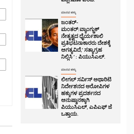
ಮಾನವ ಹಕ್ಕು
ಜಂತರ್-
ಮಂತರ್:ವ್ಯಾಂಗ್ಚುಕ್
ನೇತೃತ್ವದ ಧೈರ್ಯಶಾಲಿ
ಪ್ರತಿಭಟನಾಕಾರರು ದೇಶಕ್ಕೆ
ಅಗತ್ಯವಿದೆ,’ ಸತ್ಯಾಗ್ರಹ
ನಿಲ್ಲಿಸಿ ‘ : ಪಿಯುಸಿಎಲ್.
ಮಾನವ ಹಕ್ಕು
ಲೀಗಲ್ ಸರ್ವಿಸ್ ಅಥಾರಿಟಿ
ನಿರ್ದೇಶನದ ಆರೋಪಿಗಳ
ಹಕ್ಕುಗಳ ಪ್ರದರ್ಶನದ
ಅನುಷ್ಠಾನಕ್ಕಾಗಿ
ಪಿಯುಸಿಎಲ್, ಎಪಿಎಫ್ ಜೆ
ಒತ್ತಾಯ.