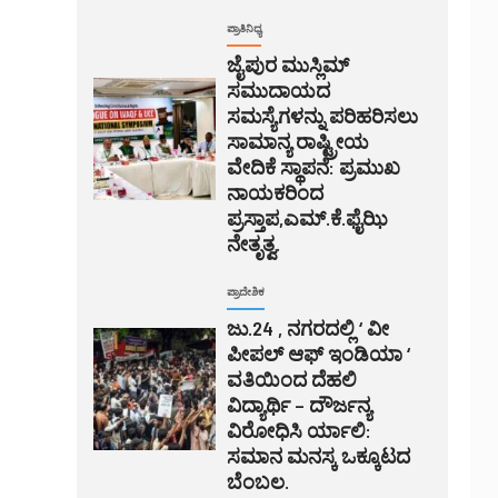
ಪ್ರಾತಿನಿಧ್ಯ
ಜೈಪುರ ಮುಸ್ಲಿಮ್
ಸಮುದಾಯದ
ಸಮಸ್ಯೆಗಳನ್ನು ಪರಿಹರಿಸಲು
ಸಾಮಾನ್ಯ ರಾಷ್ಟ್ರೀಯ
ವೇದಿಕೆ ಸ್ಥಾಪನೆ: ಪ್ರಮುಖ
ನಾಯಕರಿಂದ
ಪ್ರಸ್ತಾಪ,ಎಮ್.ಕೆ.ಫೈಝಿ
ನೇತೃತ್ವ.
ಪ್ರಾದೇಶಿಕ
ಜು.24 , ನಗರದಲ್ಲಿ ‘ ವೀ
ಪೀಪಲ್ ಆಫ್ ಇಂಡಿಯಾ ‘
ವತಿಯಿಂದ ದೆಹಲಿ
ವಿದ್ಯಾರ್ಥಿ – ದೌರ್ಜನ್ಯ
ವಿರೋಧಿಸಿ ರ್ಯಾಲಿ:
ಸಮಾನ ಮನಸ್ಕ ಒಕ್ಕೂಟದ
ಬೆಂಬಲ.