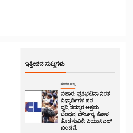
ಇತ್ತೀಚಿನ ಸುದ್ದಿಗಳು
ಮಾನವ ಹಕ್ಕು
ಬಿಹಾರ: ಪ್ರತಿಭಟನಾ ನಿರತ
ವಿಧ್ಯಾರ್ಥಿಗಳ ಪರ
ದ್ವನಿ,ಸದಸ್ಯರ ಅಕ್ರಮ
ಬಂಧನ, ದೌರ್ಜನ್ಯ, ಕೋಳ
ತೊಡೆಸುವಿಕೆ: ಪಿಯುಸಿಎಲ್
ಖಂಡನೆ.