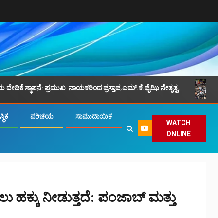
ೆ: ಪ್ರಮುಖ ನಾಯಕರಿಂದ ಪ್ರಸ್ತಾಪ,ಎಮ್.ಕೆ.ಫೈಝಿ ನೇತೃತ್ವ.
ಜು.24 , ನಗರದ
್ಥಿಕ
ಪರಿಚಯ
ಸಾಮುದಾಯಿಕ
WATCH
ONLINE
ು ಹಕ್ಕು ನೀಡುತ್ತದೆ: ಪಂಜಾಬ್ ಮತ್ತು