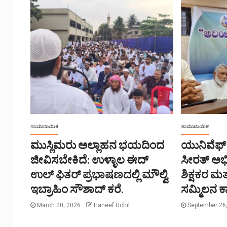
ಸಾಮುದಾಯಿಕ
ಸಾಮುದಾಯಿಕ
ಮುಸ್ಲಿಮರು ಅಲ್ಲಾಹನ ಭಯದಿಂದ
ಯುನಿವೆಫ್
ಜೀವಿಸಬೇಕಿದೆ: ಉಳ್ಳಾಲ ಈದ್
ಸೀರತ್ ಅ
ಉಲ್ ಫಿತರ್ ಪ್ರಭಾಷಣದಲ್ಲಿ ಮೌಲ್ವಿ
ಶಿಕ್ಷಕರ ಮತ
ಇಬ್ರಾಹಿಂ ಸೌಶಾದ್ ಕರೆ.
ಸಮ್ಮಿಲನ ಕ
March 20, 2026
Haneef Uchil
September 26