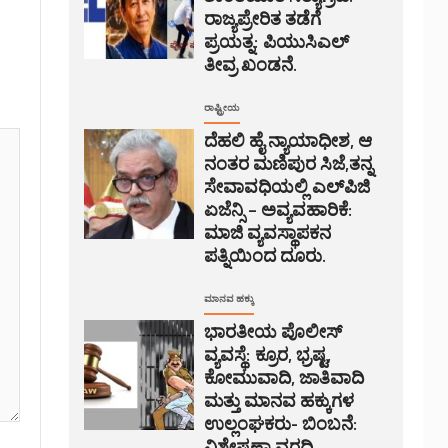
ರಾಜ್ಯಪ್ರೇರಿತ ತಡೆಗೆ
ಪ್ರಯತ್ನ: ಪಿಯುಸಿಎಲ್
ತೀವ್ರ ಖಂಡನೆ.
ರಾಷ್ಟ್ರೀಯ
ದೆಹಲಿ ಹೈ ನ್ಯಾಯಾಧೀಶ, ಆ
ನಂತರ ಮಣಿಪುರ ಸಿಜೆ,ತನ್ನ
ಸೇವಾವಧಿಯಲ್ಲಿ ಎಲ್‌ಪಿಜಿ
ಏಜೆನ್ಸಿ – ಅವ್ಯವಹಾರಿಕೆ:
ಮಾಜಿ ವ್ಯವಸ್ಥಾಪಕನ
ಪತ್ನಿಯಿಂದ ದೂರು.
ಮಾನವ ಹಕ್ಕು
ಭಾರತೀಯ ಪೊಲೀಸ್
ವ್ಯವಸ್ಥೆ: ಕ್ರೂರ, ಭ್ರಷ್ಟ,
ಕೋಮುವಾದಿ, ಜಾತಿವಾದಿ
ಮತ್ತು ಮಾನವ ಹಕ್ಕುಗಳ
ಉಲ್ಲಂಘಕರು- ಬಿಂಬನೆ:
ವಿಶ್ಲೇಷಣಾ ವರದಿ.