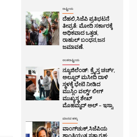
ರಾಷ್ಟ್ರೀಯ
ದೆಹಲಿ,ಸಿಜೆಪಿ ಪ್ರತಿಭಟನೆ
ತೀವ್ರತೆ: ಮೋದಿ ಸರ್ಕಾರಕ್ಕೆ
ಅಧಿಕವಾದ ಒತ್ತಡ,
ರಾಹುಲ್ ಬಂಧನ,ಜನ
ಜಮಾವಣೆ.
ಅಂತರಾಷ್ಟ್ರೀಯ
ನ್ಯೂಜಿಲೆಂಡ್: ಕ್ರೈಸ್ತ ಚರ್ಚ್,
ಅಲ್ನೂರ್ ಮಸೀದಿ ದಾಳಿ
ಸ್ಥಳಕ್ಕೆ ಭೇಟಿ ನೀಡಿದ
ಮುಸ್ಲಿಂ ವರ್ಲ್ಡ್ ಲೀಗ್
ಮುಖ್ಯಸ್ಥ ಶೇಖ್
ಮೊಹಮ್ಮದ್ ಅಲ್ – ಇಸ್ಸಾ.
ಮಾನವ ಹಕ್ಕು
ವಾಂಗ್‌ಚುಕ್,ಸಿಜೆಪಿಯ
ಶಾಂತಿಯುತ ಸತ್ಯಾಗ್ರಹ: