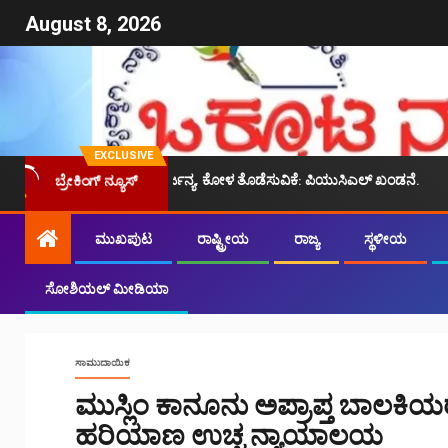
August 8, 2026
EXCLUSIVE
ರ ಅಕ್ರಮ ಬಂಧನ, ದೌರ್ಜನ್ಯ, ಕೋಳ ತೊಡೆಸುವಿಕೆ: ಪಿಯುಸಿಎಲ್ ಖಂಡನೆ.
ಜೈಪು
ಬ್ರೇಕಿಂಗ್ ನ್ಯೂಸ್
ಮುಖಪುಟ
ರಾಷ್ಟ್ರೀಯ
ರಾಜ್ಯ
ಸ್ಥಳೀಯ
ಸೋಶಿಯಲ್ ಮೀಡಿಯಾ
ಸಾಮುದಾಯಿಕ
ಮುಸ್ಲಿಂ ಕಾನೂನು ಅಪ್ರಾಪ್ತ ಬಾಲಕಿಯರ
ಹರಿಯಾಣ ಉಚ್ಚ ನ್ಯಾಯಾಲಯ