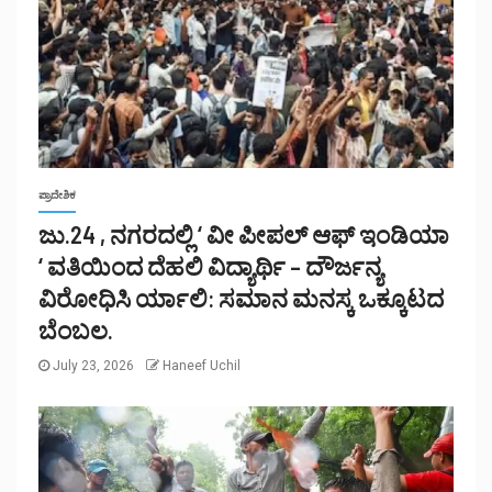
ಪ್ರಾದೇಶಿಕ
ಜು.24 , ನಗರದಲ್ಲಿ ‘ ವೀ ಪೀಪಲ್ ಆಫ್ ಇಂಡಿಯಾ
‘ ವತಿಯಿಂದ ದೆಹಲಿ ವಿದ್ಯಾರ್ಥಿ – ದೌರ್ಜನ್ಯ
ವಿರೋಧಿಸಿ ರ್ಯಾಲಿ: ಸಮಾನ ಮನಸ್ಕ ಒಕ್ಕೂಟದ
ಬೆಂಬಲ.
July 23, 2026
Haneef Uchil