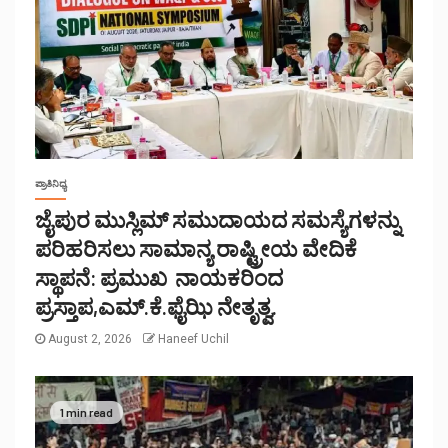
ಪ್ರಾತಿನಿಧ್ಯ
ಜೈಪುರ ಮುಸ್ಲಿಮ್ ಸಮುದಾಯದ ಸಮಸ್ಯೆಗಳನ್ನು
ಪರಿಹರಿಸಲು ಸಾಮಾನ್ಯ ರಾಷ್ಟ್ರೀಯ ವೇದಿಕೆ
ಸ್ಥಾಪನೆ: ಪ್ರಮುಖ ನಾಯಕರಿಂದ
ಪ್ರಸ್ತಾಪ,ಎಮ್.ಕೆ.ಫೈಝಿ ನೇತೃತ್ವ.
August 2, 2026
Haneef Uchil
1 min read