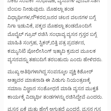
ನಿಕಟ ಸಂಪರ್ಕ ಸಂಭಾಷಣೆ, ವ್ಯಸನಿಗಳ ಪುನರ್ವಸತಿಗೆ
ಬೆಂಬಲ ನೀಡುವುದು. ಮೊಹಲ್ಲಾ ತಂಡ
ವಿಧ್ಯಾರ್ಥಿಗಳ,ನೌಕರರ,ಜನರ ಚಲನ ವಲನಗಳ ಬಗ್ಗೆ
ನಿಗಾ ಇಡುವಿಕೆ, ಪಕ್ಕದ ಮೊಹಲ್ಲಾ ತಂಡದೊಂದಿಗೆ
ಮೊಬೈಲ್ ಗ್ರೂಪ್ ರಚಿಸಿ ಸಂಭಾವ್ಯ ವ್ಯಸನ ಗ್ರಸ್ತರ ಬಗ್ಗೆ
ಮಾಹಿತಿ ಸಂಗ್ರಹ, ಸ್ಟಿಕರ್,ಬಿತ್ತಿ ಪತ್ರ ಪ್ರದರ್ಶನ,
ಕಮ್ಯುನಿಟಿ ಪೋಲೀಸಿಂಗ್ ಇತ್ಯಾದಿ ಕ್ರಮದ ಮೂಲಕ
ವ್ಯಸನವನ್ನು ತಹಬದಿಗೆ ತರಬಹುದು ಎಂದು ಹೇಳಿದರು.
ಮುಖ್ಯ ಅತಿಥಿಗಳಾಗಿದ್ದ ಸಂಪನ್ಮೂಲ ವ್ಯಕ್ತಿ ಕಿಶೋರ್
ಅತ್ತಾವರ ಮಾತನಾಡಿ ಈ ಪಿಡುಗು ನಿಯಂತ್ರಣಕ್ಕೆ
ಸಮಾಜ ವಿಜ್ಞಾನ ಸಂಶೋಧನೆ ಮಾಡಿ ವ್ಯಸನ ಮುಕ್ತತೆ
ಕಾರ್ಯಕ್ಕೆ ವಿದ್ಯಾರ್ಥಿ ತಂಡಗಳನ್ನು ರಚಿಸಿದ್ದೇವೆ ಎಂದರು.
ವ್ಯಸನ ಏಕೆ ಮತ್ತು ಹೇಗೆ ಆಗುತ್ತದೆ ಎಂದರೆ, ವ್ಯಸನ ಗ್ರಸ್ತ