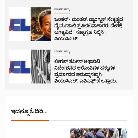
ಮಾನವ ಹಕ್ಕು
ಜಂತರ್- ಮಂತರ್:ವ್ಯಾಂಗ್ಚುಕ್ ನೇತೃತ್ವದ
ಧೈರ್ಯಶಾಲಿ ಪ್ರತಿಭಟನಾಕಾರರು ದೇಶಕ್ಕೆ
ಅಗತ್ಯವಿದೆ,’ ಸತ್ಯಾಗ್ರಹ ನಿಲ್ಲಿಸಿ ‘ :
ಪಿಯುಸಿಎಲ್.
ಮಾನವ ಹಕ್ಕು
ಲೀಗಲ್ ಸರ್ವಿಸ್ ಅಥಾರಿಟಿ
ನಿರ್ದೇಶನದ ಆರೋಪಿಗಳ ಹಕ್ಕುಗಳ
ಪ್ರದರ್ಶನದ ಅನುಷ್ಠಾನಕ್ಕಾಗಿ
ಪಿಯುಸಿಎಲ್, ಎಪಿಎಫ್ ಜೆ ಒತ್ತಾಯ.
ಇದನ್ನೂ ಓದಿರಿ...