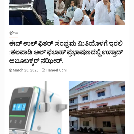
ಸ್ಥಳೀಯ
ಈದ್ ಉಲ್ ಫಿತರ್ ಸಂಭ್ರಮ ಮಿತಿಯೊಳಗೆ ಇರಲಿ
:ತಲಪಾಡಿ ಅಲ್ ಫಲಾಹ್ ಪ್ರಭಾಷಣದಲ್ಲಿ ಉಸ್ತಾದ್
ಅಬೂಬಕ್ಕರ್ ನಝೀರ್.
March 20, 2026
Haneef Uchil