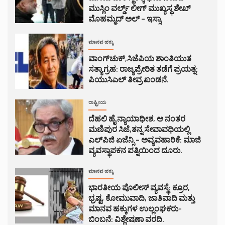
ಮುಸ್ಲಿಂ ವರ್ಲ್ಡ್ ಲೀಗ್ ಮುಖ್ಯಸ್ಥ ಶೇಖ್
ಮೊಹಮ್ಮದ್ ಅಲ್ – ಇಸ್ಸಾ.
ಮಾನವ ಹಕ್ಕು
ವಾಂಗ್‌ಚುಕ್,ಸಿಜೆಪಿಯ ಶಾಂತಿಯುತ
ಸತ್ಯಾಗ್ರಹ: ರಾಜ್ಯಪ್ರೇರಿತ ತಡೆಗೆ ಪ್ರಯತ್ನ:
ಪಿಯುಸಿಎಲ್ ತೀವ್ರ ಖಂಡನೆ.
ರಾಷ್ಟ್ರೀಯ
ದೆಹಲಿ ಹೈ ನ್ಯಾಯಾಧೀಶ, ಆ ನಂತರ
ಮಣಿಪುರ ಸಿಜೆ,ತನ್ನ ಸೇವಾವಧಿಯಲ್ಲಿ
ಎಲ್‌ಪಿಜಿ ಏಜೆನ್ಸಿ – ಅವ್ಯವಹಾರಿಕೆ: ಮಾಜಿ
ವ್ಯವಸ್ಥಾಪಕನ ಪತ್ನಿಯಿಂದ ದೂರು.
ಮಾನವ ಹಕ್ಕು
ಭಾರತೀಯ ಪೊಲೀಸ್ ವ್ಯವಸ್ಥೆ: ಕ್ರೂರ,
ಭ್ರಷ್ಟ, ಕೋಮುವಾದಿ, ಜಾತಿವಾದಿ ಮತ್ತು
ಮಾನವ ಹಕ್ಕುಗಳ ಉಲ್ಲಂಘಕರು-
ಬಿಂಬನೆ: ವಿಶ್ಲೇಷಣಾ ವರದಿ.