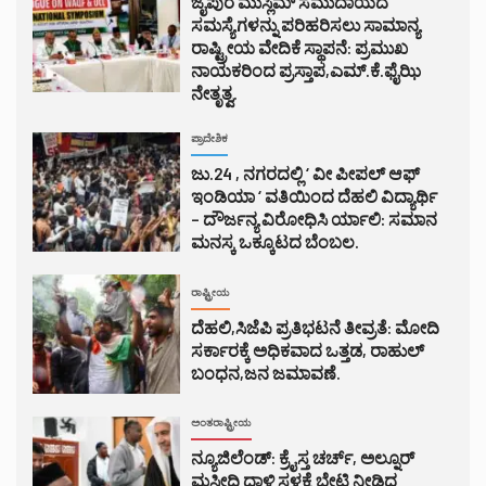
ಜೈಪುರ ಮುಸ್ಲಿಮ್ ಸಮುದಾಯದ
ಸಮಸ್ಯೆಗಳನ್ನು ಪರಿಹರಿಸಲು ಸಾಮಾನ್ಯ
ರಾಷ್ಟ್ರೀಯ ವೇದಿಕೆ ಸ್ಥಾಪನೆ: ಪ್ರಮುಖ
ನಾಯಕರಿಂದ ಪ್ರಸ್ತಾಪ,ಎಮ್.ಕೆ.ಫೈಝಿ
ನೇತೃತ್ವ.
ಪ್ರಾದೇಶಿಕ
ಜು.24 , ನಗರದಲ್ಲಿ ‘ ವೀ ಪೀಪಲ್ ಆಫ್
ಇಂಡಿಯಾ ‘ ವತಿಯಿಂದ ದೆಹಲಿ ವಿದ್ಯಾರ್ಥಿ
– ದೌರ್ಜನ್ಯ ವಿರೋಧಿಸಿ ರ್ಯಾಲಿ: ಸಮಾನ
ಮನಸ್ಕ ಒಕ್ಕೂಟದ ಬೆಂಬಲ.
ರಾಷ್ಟ್ರೀಯ
ದೆಹಲಿ,ಸಿಜೆಪಿ ಪ್ರತಿಭಟನೆ ತೀವ್ರತೆ: ಮೋದಿ
ಸರ್ಕಾರಕ್ಕೆ ಅಧಿಕವಾದ ಒತ್ತಡ, ರಾಹುಲ್
ಬಂಧನ,ಜನ ಜಮಾವಣೆ.
ಅಂತರಾಷ್ಟ್ರೀಯ
ನ್ಯೂಜಿಲೆಂಡ್: ಕ್ರೈಸ್ತ ಚರ್ಚ್, ಅಲ್ನೂರ್
ಮಸೀದಿ ದಾಳಿ ಸ್ಥಳಕ್ಕೆ ಭೇಟಿ ನೀಡಿದ