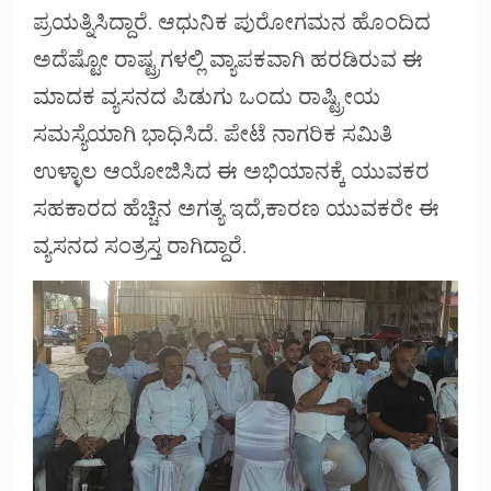
ಪ್ರಯತ್ನಿಸಿದ್ದಾರೆ. ಆಧುನಿಕ ಪುರೋಗಮನ ಹೊಂದಿದ
ಅದೆಷ್ಟೋ ರಾಷ್ಟ್ರಗಳಲ್ಲಿ ವ್ಯಾಪಕವಾಗಿ ಹರಡಿರುವ ಈ
ಮಾದಕ ವ್ಯಸನದ ಪಿಡುಗು ಒಂದು ರಾಷ್ಟ್ರೀಯ
ಸಮಸ್ಯೆಯಾಗಿ ಭಾಧಿಸಿದೆ. ಪೇಟೆ ನಾಗರಿಕ ಸಮಿತಿ
ಉಳ್ಳಾಲ ಆಯೋಜಿಸಿದ ಈ ಅಭಿಯಾನಕ್ಕೆ ಯುವಕರ
ಸಹಕಾರದ ಹೆಚ್ಚಿನ ಅಗತ್ಯ ಇದೆ,ಕಾರಣ ಯುವಕರೇ ಈ
ವ್ಯಸನದ ಸಂತ್ರಸ್ತ ರಾಗಿದ್ದಾರೆ.