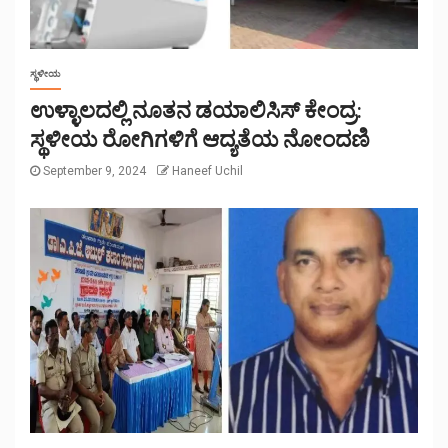
ಸ್ಥಳೀಯ
ಉಳ್ಳಾಲದಲ್ಲಿ ನೂತನ ಡಯಾಲಿಸಿಸ್ ಕೇಂದ್ರ:
ಸ್ಥಳೀಯ ರೋಗಿಗಳಿಗೆ ಆದ್ಯತೆಯ ನೋಂದಣಿ
September 9, 2024
Haneef Uchil