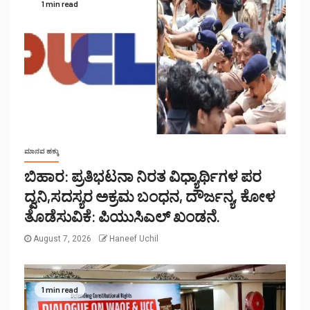
1 min read
ಮಾನವ ಹಕ್ಕು
ಬಿಹಾರ: ಪ್ರತಿಭಟನಾ ನಿರತ ವಿಧ್ಯಾರ್ಥಿಗಳ ಪರ
ದ್ವನಿ,ಸದಸ್ಯರ ಅಕ್ರಮ ಬಂಧನ, ದೌರ್ಜನ್ಯ, ಕೋಳ
ತೊಡೆಸುವಿಕೆ: ಪಿಯುಸಿಎಲ್ ಖಂಡನೆ.
August 7, 2026
Haneef Uchil
1 min read