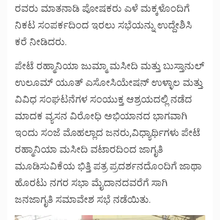
ರವರು ಮಾತನಾಡಿ ಪೋಷಕರು ಎಳೆ ಮಕ್ಕಳೊಂದಿಗೆ
ನಿಕಟ ಸಂಪರ್ಕದಿಂದ ಇರಲು ಸಭೆಯನ್ನು ಉದ್ದೇಶಿಸಿ
ಕರೆ ನೀಡಿದರು.
ಪೇಟೆ ರಹ್ಮಾನಿಯಾ ಜುಮ್ಮಾ ಮಸೀದಿ ಮತ್ತು ಬುಸ್ತಾನುಲ್
ಉಲೂಮ್ ಯೂತ್ ಎಸೋಸಿಯೇಷನ್ ಉಳ್ಳಾಲ ಮತ್ತು
ವಿವಿಧ ಸಂಘಟನೆಗಳ ಸಂಯುಕ್ತ ಆಶ್ರಯದಲ್ಲಿ ನಡೆದ
ಮಾದಕ ವ್ಯಸನ ವಿರೋಧಿ ಅಭಿಯಾನದ ಭಾಗವಾಗಿ
ಇಂದು ಸಂಜೆ ಮೊಹಲ್ಲಾದ ಜನರು,ವಿಧ್ಯಾರ್ಥಿಗಳು ಪೇಟೆ
ರಹ್ಮಾನಿಯಾ ಮಸೀದಿ ವಟಾರದಿಂದ ಜಾಗೃತಿ
ಮೂಡಿಸುವಿಕೆಯ ಭಿತ್ತಿ ಪತ್ರ ಪ್ರದರ್ಶನದೊಂದಿಗೆ ಜಾಥಾ
ಹೊರಟು ನಗರ ಸಭಾ ಮೈದಾನದವರೆಗೆ ಸಾಗಿ
ಜನಜಾಗೃತಿ ಸಮಾವೇಶ ಸಭೆ ನಡೆಯಿತು.