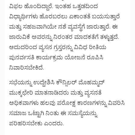
ವಿಫಲ ಹೊಂದಿದ್ದಾರೆ. ಇಂತಹ ಒತ್ತಡದಿಂದ
ವಿಧ್ಯಾರ್ಥಿಗಳು ಹೊರಬರಲು ಏಕಾಂತತೆ ಬಯಸುತ್ತಾರೆ
ಮತ್ತು ಸಹಜವಾಗಿಯೇ ನಶೆ ವ್ಯವಸ್ಥೆಗೆ ಜಾರುತ್ತಾರೆ. ಈ
ಜಾರುವಿಕೆ ಅವರನ್ನು ನಿರಂತರ ಮಾದಕತೆಗೆ ತಳ್ಳುತ್ತದೆ.
ಆದುದರಿಂದ ವ್ಯಸನ ಗ್ರಸ್ತರನ್ನು ವಿವಿಧ ರೀತಿಯ
ಪುನರ್ವಸತಿ ಕಾರ್ಯಕ್ರಮ ಯೋಜನೆ ರೂಪಿಸಿ
ನಿವಾರಿಸಬೇಕಿದೆ.
ಸಭೆಯನ್ನು ಉದ್ದೇಶಿಸಿ ಕೌನ್ಸಿಲರ್ ಮೊಹಮ್ಮದ್
ಮುಕ್ಕಛೇರಿ ಮಾತನಾಡಿದರು ಮತ್ತು ವ್ಯಸನತೆ
ಅಧಿಕವಾಗಳು ಹಲವು ಪರೋಕ್ಷ ಕಾರಣಗಳನ್ನು ವಿವರಿಸಿ
ಸಮಾಜ ಒಟ್ಟಾಗಿ ನಿಂತು ಈ ಸಮಸ್ಯೆಯನ್ನು
ಪರಿಹರಿಸಬೇಕು ಎಂದರು.