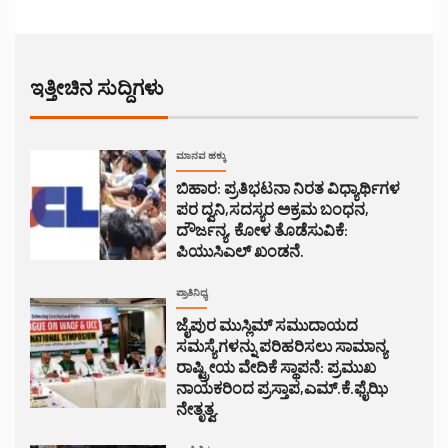
ಇತ್ತೀಚಿನ ಸುದ್ದಿಗಳು
ಮಾನವ ಹಕ್ಕು
ಬಿಹಾರ: ಪ್ರತಿಭಟನಾ ನಿರತ ವಿಧ್ಯಾರ್ಥಿಗಳ
ಪರ ದ್ವನಿ,ಸದಸ್ಯರ ಅಕ್ರಮ ಬಂಧನ,
ದೌರ್ಜನ್ಯ, ಕೋಳ ತೊಡೆಸುವಿಕೆ:
ಪಿಯುಸಿಎಲ್ ಖಂಡನೆ.
ಪ್ರಾತಿನಿಧ್ಯ
ಜೈಪುರ ಮುಸ್ಲಿಮ್ ಸಮುದಾಯದ
ಸಮಸ್ಯೆಗಳನ್ನು ಪರಿಹರಿಸಲು ಸಾಮಾನ್ಯ
ರಾಷ್ಟ್ರೀಯ ವೇದಿಕೆ ಸ್ಥಾಪನೆ: ಪ್ರಮುಖ
ನಾಯಕರಿಂದ ಪ್ರಸ್ತಾಪ,ಎಮ್.ಕೆ.ಫೈಝಿ
ನೇತೃತ್ವ.