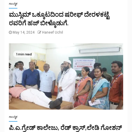
ಸಾಂಸ್ಥಿಕ
ಮುಸ್ಲಿಮ್ ಒಕ್ಕೂಟದಿಂದ ಷರೀಫ್ ದೇರಳಕಟ್ಟೆ
ರವರಿಗೆ ಹಜ್ ಬೀಳ್ಕೊಡುಗೆ.
May 14, 2024
Haneef Uchil
1 min read
ಸಾಂಸ್ಥಿಕ
ಪಿ.ಎ.ಗ್ರೇಡ್ ಕಾಲೇಜು, ರೆಡ್ ಕ್ರಾಸ್,ಲೇಡಿ ಗೋಶನ್