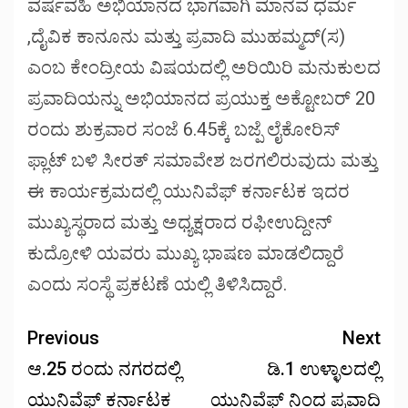
ವರ್ಷವಹಿ ಅಭಿಯಾನದ ಭಾಗವಾಗಿ ಮಾನವ ಧರ್ಮ
,ದೈವಿಕ ಕಾನೂನು ಮತ್ತು ಪ್ರವಾದಿ ಮುಹಮ್ಮದ್(ಸ)
ಎಂಬ ಕೇಂದ್ರೀಯ ವಿಷಯದಲ್ಲಿ ಅರಿಯಿರಿ ಮನುಕುಲದ
ಪ್ರವಾದಿಯನ್ನು ಅಭಿಯಾನದ ಪ್ರಯುಕ್ತ ಅಕ್ಟೋಬರ್ 20
ರಂದು ಶುಕ್ರವಾರ ಸಂಜೆ 6.45ಕ್ಕೆ ಬಜ್ಪೆ ಲೈಕೋರಿಸ್
ಫ್ಲಾಟ್ ಬಳಿ ಸೀರತ್ ಸಮಾವೇಶ ಜರಗಲಿರುವುದು ಮತ್ತು
ಈ ಕಾರ್ಯಕ್ರಮದಲ್ಲಿ ಯುನಿವೆಫ್ ಕರ್ನಾಟಕ ಇದರ
ಮುಖ್ಯಸ್ಥರಾದ ಮತ್ತು ಅಧ್ಯಕ್ಷರಾದ ರಫೀಉದ್ದೀನ್
ಕುದ್ರೋಳಿ ಯವರು ಮುಖ್ಯ ಭಾಷಣ ಮಾಡಲಿದ್ದಾರೆ
ಎಂದು ಸಂಸ್ಥೆ ಪ್ರಕಟಣೆ ಯಲ್ಲಿ ತಿಳಿಸಿದ್ದಾರೆ.
Previous
Next
ಆ.25 ರಂದು ನಗರದಲ್ಲಿ
ಡಿ.1 ಉಳ್ಳಾಲದಲ್ಲಿ
ಯುನಿವೆಫ್ ಕರ್ನಾಟಕ
ಯುನಿವೆಫ್ ನಿಂದ ಪ್ರವಾದಿ