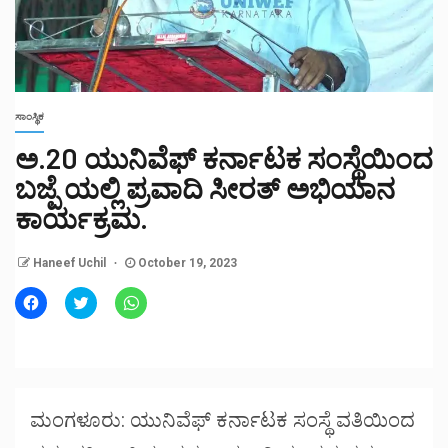
ಸಾಂಸ್ಥಿಕ
ಅ.20 ಯುನಿವೆಫ್ ಕರ್ನಾಟಕ ಸಂಸ್ಥೆಯಿಂದ
ಬಜ್ಪೆ ಯಲ್ಲಿ ಪ್ರವಾದಿ ಸೀರತ್ ಅಭಿಯಾನ
ಕಾರ್ಯಕ್ರಮ.
Haneef Uchil
October 19, 2023
Click
Click
Click
to
to
to
share
share
share
on
on
on
Facebook
Twitter
WhatsApp
(Opens
(Opens
(Opens
in
in
in
new
new
new
window)
window)
window)
ಮಂಗಳೂರು: ಯುನಿವೆಫ್ ಕರ್ನಾಟಕ ಸಂಸ್ಥೆ ವತಿಯಿಂದ