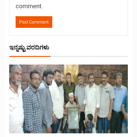
comment.
ಇನ್ನಷ್ಟು ವರದಿಗಳು