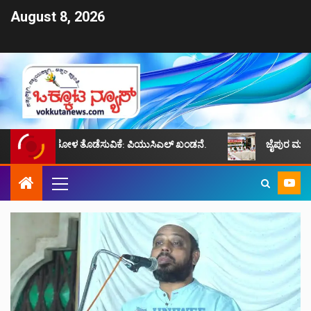
August 8, 2026
್ಜನ್ಯ, ಕೋಳ ತೊಡೆಸುವಿಕೆ: ಪಿಯುಸಿಎಲ್ ಖಂಡನೆ.
ಜೈಪುರ ಮುಸ್ಲಿಮ್ ಸಮುದಾಯ