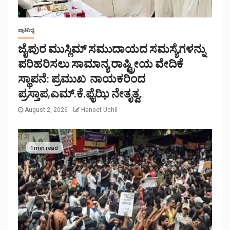
ಪ್ರಾತಿನಿಧ್ಯ
ಜೈಪುರ ಮುಸ್ಲಿಮ್ ಸಮುದಾಯದ ಸಮಸ್ಯೆಗಳನ್ನು
ಪರಿಹರಿಸಲು ಸಾಮಾನ್ಯ ರಾಷ್ಟ್ರೀಯ ವೇದಿಕೆ
ಸ್ಥಾಪನೆ: ಪ್ರಮುಖ ನಾಯಕರಿಂದ
ಪ್ರಸ್ತಾಪ,ಎಮ್.ಕೆ.ಫೈಝಿ ನೇತೃತ್ವ.
August 2, 2026
Haneef Uchil
1 min read