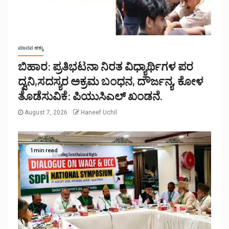
ಮಾನವ ಹಕ್ಕು
ಬಿಹಾರ: ಪ್ರತಿಭಟನಾ ನಿರತ ವಿಧ್ಯಾರ್ಥಿಗಳ ಪರ
ದ್ವನಿ,ಸದಸ್ಯರ ಅಕ್ರಮ ಬಂಧನ, ದೌರ್ಜನ್ಯ, ಕೋಳ
ತೊಡೆಸುವಿಕೆ: ಪಿಯುಸಿಎಲ್ ಖಂಡನೆ.
August 7, 2026
Haneef Uchil
1 min read