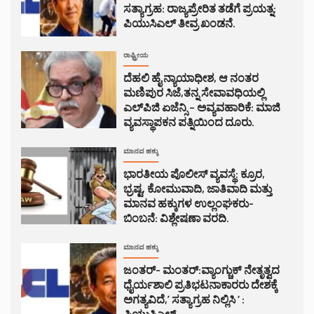
ಸತ್ಯಾಗ್ರಹ: ರಾಜ್ಯಪ್ರೇರಿತ ತಡೆಗೆ ಪ್ರಯತ್ನ:
ಪಿಯುಸಿಎಲ್ ತೀವ್ರ ಖಂಡನೆ.
ರಾಷ್ಟ್ರೀಯ
ದೆಹಲಿ ಹೈ ನ್ಯಾಯಾಧೀಶ, ಆ ನಂತರ
ಮಣಿಪುರ ಸಿಜೆ,ತನ್ನ ಸೇವಾವಧಿಯಲ್ಲಿ
ಎಲ್‌ಪಿಜಿ ಏಜೆನ್ಸಿ – ಅವ್ಯವಹಾರಿಕೆ: ಮಾಜಿ
ವ್ಯವಸ್ಥಾಪಕನ ಪತ್ನಿಯಿಂದ ದೂರು.
ಮಾನವ ಹಕ್ಕು
ಭಾರತೀಯ ಪೊಲೀಸ್ ವ್ಯವಸ್ಥೆ: ಕ್ರೂರ,
ಭ್ರಷ್ಟ, ಕೋಮುವಾದಿ, ಜಾತಿವಾದಿ ಮತ್ತು
ಮಾನವ ಹಕ್ಕುಗಳ ಉಲ್ಲಂಘಕರು-
ಬಿಂಬನೆ: ವಿಶ್ಲೇಷಣಾ ವರದಿ.
ಮಾನವ ಹಕ್ಕು
ಜಂತರ್- ಮಂತರ್:ವ್ಯಾಂಗ್ಚುಕ್ ನೇತೃತ್ವದ
ಧೈರ್ಯಶಾಲಿ ಪ್ರತಿಭಟನಾಕಾರರು ದೇಶಕ್ಕೆ
ಅಗತ್ಯವಿದೆ,’ ಸತ್ಯಾಗ್ರಹ ನಿಲ್ಲಿಸಿ ‘ :
ಪಿಯುಸಿಎಲ್.