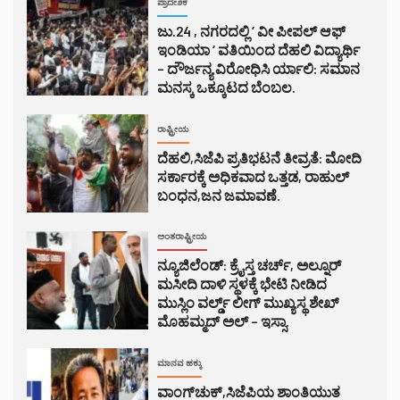
ಪ್ರಾದೇಶಿಕ
ಜು.24 , ನಗರದಲ್ಲಿ ‘ ವೀ ಪೀಪಲ್ ಆಫ್
ಇಂಡಿಯಾ ‘ ವತಿಯಿಂದ ದೆಹಲಿ ವಿದ್ಯಾರ್ಥಿ
– ದೌರ್ಜನ್ಯ ವಿರೋಧಿಸಿ ರ್ಯಾಲಿ: ಸಮಾನ
ಮನಸ್ಕ ಒಕ್ಕೂಟದ ಬೆಂಬಲ.
ರಾಷ್ಟ್ರೀಯ
ದೆಹಲಿ,ಸಿಜೆಪಿ ಪ್ರತಿಭಟನೆ ತೀವ್ರತೆ: ಮೋದಿ
ಸರ್ಕಾರಕ್ಕೆ ಅಧಿಕವಾದ ಒತ್ತಡ, ರಾಹುಲ್
ಬಂಧನ,ಜನ ಜಮಾವಣೆ.
ಅಂತರಾಷ್ಟ್ರೀಯ
ನ್ಯೂಜಿಲೆಂಡ್: ಕ್ರೈಸ್ತ ಚರ್ಚ್, ಅಲ್ನೂರ್
ಮಸೀದಿ ದಾಳಿ ಸ್ಥಳಕ್ಕೆ ಭೇಟಿ ನೀಡಿದ
ಮುಸ್ಲಿಂ ವರ್ಲ್ಡ್ ಲೀಗ್ ಮುಖ್ಯಸ್ಥ ಶೇಖ್
ಮೊಹಮ್ಮದ್ ಅಲ್ – ಇಸ್ಸಾ.
ಮಾನವ ಹಕ್ಕು
ವಾಂಗ್‌ಚುಕ್,ಸಿಜೆಪಿಯ ಶಾಂತಿಯುತ